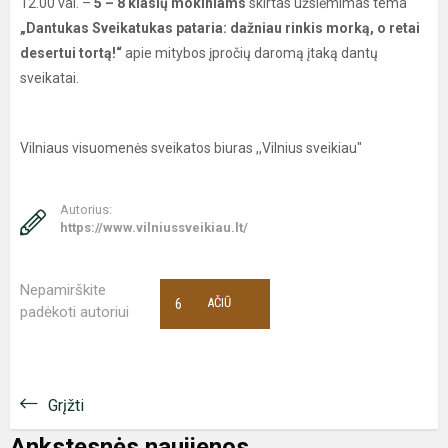
12.00 val. –
5 – 8 klasių mokiniams
skirtas užsiėmimas tema
„Dantukas Sveikatukas pataria: dažniau rinkis morką, o retai
desertui tortą!“
apie mitybos įpročių daromą įtaką dantų
sveikatai.
Vilniaus visuomenės sveikatos biuras ,,Vilnius sveikiau"
Autorius:
https://www.vilniussveikiau.lt/
Nepamirškite
6
AČIŪ
padėkoti autoriui
Grįžti
Ankstesnės naujienos