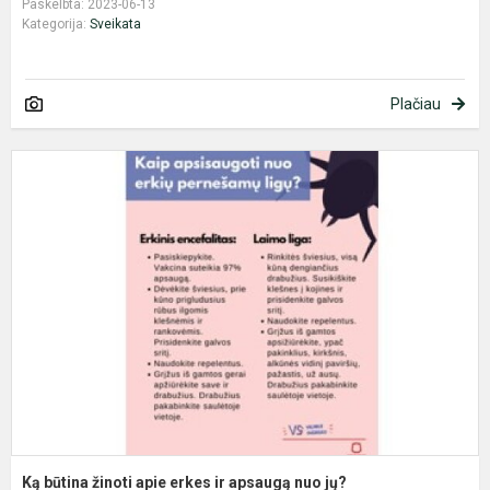
Paskelbta: 2023-06-13
Kategorija:
Sveikata
Plačiau
K
b
ž
a
e
ir
a
n
j
Ką būtina žinoti apie erkes ir apsaugą nuo jų?