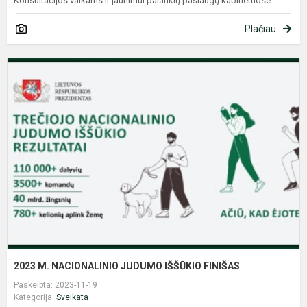
Konsultacijos vaikams ir jaunimui palankių paslaugų kabinetuose
Plačiau
2
M
N
J
I
F
2023 M. NACIONALINIO JUDUMO IŠŠŪKIO FINIŠAS
Paskelbta: 2023-11-19
Kategorija:
Sveikata