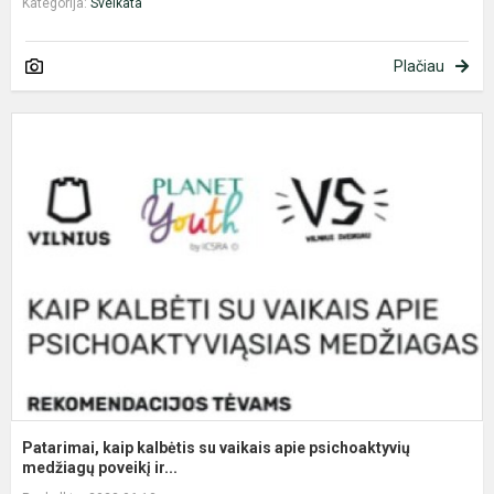
Kategorija:
Sveikata
Plačiau
P
k
k
s
v
a
p
m
Patarimai, kaip kalbėtis su vaikais apie psichoaktyvių
medžiagų poveikį ir...