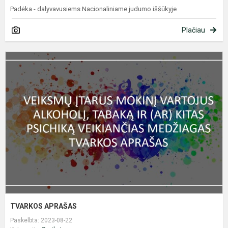
Padėka - dalyvavusiems Nacionaliniame judumo iššūkyje
Plačiau
T
A
TVARKOS APRAŠAS
Paskelbta: 2023-08-22