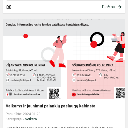
Plačiau
V
ir
j
p
p
k
Vaikams ir jaunimui palankių paslaugų kabinetai
Paskelbta: 2024-01-23
Kategorija:
Sveikata