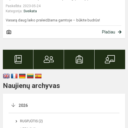
Paskelbta: 2023-05-24
Kategorija:
Sveikata
Vasarą daug laiko praleidžiama gamtoje – būkite budrūs!
Plačiau
Naujienų archyvas
2026
RUGPJŪTIS (2)