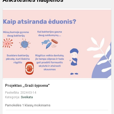
P
,
š
Projektas ,,Graži šypsena"
Paskelbta: 2024-03-14
Kategorija:
Sveikata
Pamokėlės 1 klasių mokiniams