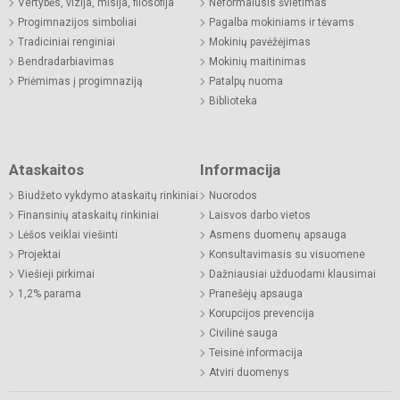
Vertybės, vizija, misija, filosofija
Neformalusis švietimas
Progimnazijos simboliai
Pagalba mokiniams ir tėvams
Tradiciniai renginiai
Mokinių pavėžėjimas
Bendradarbiavimas
Mokinių maitinimas
Priėmimas į progimnaziją
Patalpų nuoma
Biblioteka
Ataskaitos
Informacija
Biudžeto vykdymo ataskaitų rinkiniai
Nuorodos
Finansinių ataskaitų rinkiniai
Laisvos darbo vietos
Lėšos veiklai viešinti
Asmens duomenų apsauga
Projektai
Konsultavimasis su visuomene
Viešieji pirkimai
Dažniausiai užduodami klausimai
1,2% parama
Pranešėjų apsauga
Korupcijos prevencija
Civilinė sauga
Teisinė informacija
Atviri duomenys