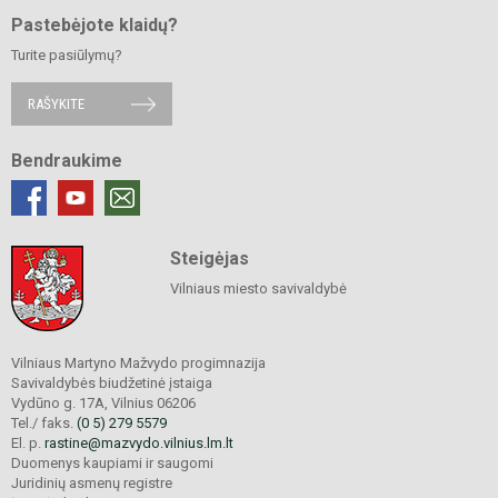
Pastebėjote klaidų?
Turite pasiūlymų?
RAŠYKITE
Bendraukime
Steigėjas
Vilniaus miesto savivaldybė
Vilniaus Martyno Mažvydo progimnazija
Savivaldybės biudžetinė įstaiga
Vydūno g. 17A, Vilnius 06206
Tel./ faks.
(0 5) 279 5579
El. p.
rastine@mazvydo.vilnius.lm.lt
Duomenys kaupiami ir saugomi
Juridinių asmenų registre