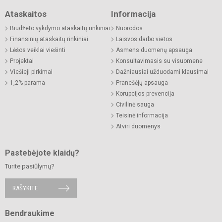
Ataskaitos
Informacija
Biudžeto vykdymo ataskaitų rinkiniai
Nuorodos
Finansinių ataskaitų rinkiniai
Laisvos darbo vietos
Lėšos veiklai viešinti
Asmens duomenų apsauga
Projektai
Konsultavimasis su visuomene
Viešieji pirkimai
Dažniausiai užduodami klausimai
1,2% parama
Pranešėjų apsauga
Korupcijos prevencija
Civilinė sauga
Teisinė informacija
Atviri duomenys
Pastebėjote klaidų?
Turite pasiūlymų?
RAŠYKITE
Bendraukime