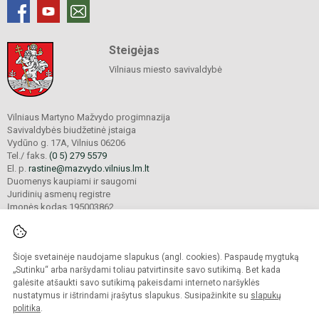
Steigėjas
Vilniaus miesto savivaldybė
Vilniaus Martyno Mažvydo progimnazija
Savivaldybės biudžetinė įstaiga
Vydūno g. 17A, Vilnius 06206
Tel./ faks.
(0 5) 279 5579
El. p.
rastine@mazvydo.vilnius.lm.lt
Duomenys kaupiami ir saugomi
Juridinių asmenų registre
Įmonės kodas 195003862
Šioje svetainėje naudojame slapukus (angl. cookies). Paspaudę mygtuką
© 2022. Vilniaus Martyno Mažvydo progimnazija. Visos teisės saugomos.
Kopijuoti turinį be raštiško įstaigos administracijos sutikimo griežtai draudžiama.
„Sutinku“ arba naršydami toliau patvirtinsite savo sutikimą. Bet kada
galėsite atšaukti savo sutikimą pakeisdami interneto naršyklės
Prieinamumo paraiška
Slapukų valdymas
nustatymus ir ištrindami įrašytus slapukus. Susipažinkite su
slapukų
politika
.
Sumanus būdas atnaujinti