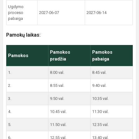
Ugdymo
proceso
2027-06-07
2027-06-14
pabaiga
Pamokų laikas:
Pamokos
Pamokos
Pamokos
pradžia
pabaiga
1.
8.00 val.
8.45 val.
2.
8.55 val.
9.40 val.
3.
9.50 val.
10.35 val.
4.
10.45 val.
11.30 val.
5.
11.50 val.
12.35 val.
6.
12.55 val.
13.40 val.