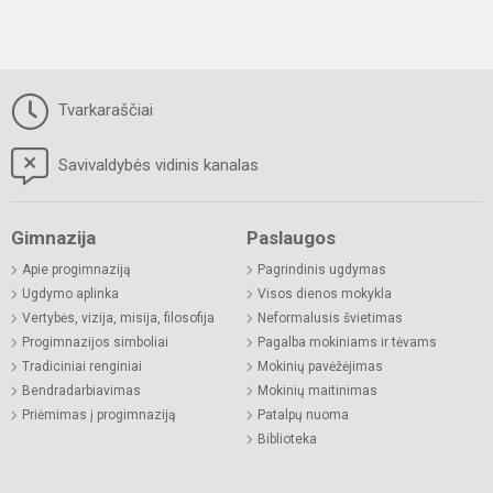
Tvarkaraščiai
Savivaldybės vidinis kanalas
Gimnazija
Paslaugos
Apie progimnaziją
Pagrindinis ugdymas
Ugdymo aplinka
Visos dienos mokykla
Vertybės, vizija, misija, filosofija
Neformalusis švietimas
Progimnazijos simboliai
Pagalba mokiniams ir tėvams
Tradiciniai renginiai
Mokinių pavėžėjimas
Bendradarbiavimas
Mokinių maitinimas
Priėmimas į progimnaziją
Patalpų nuoma
Biblioteka