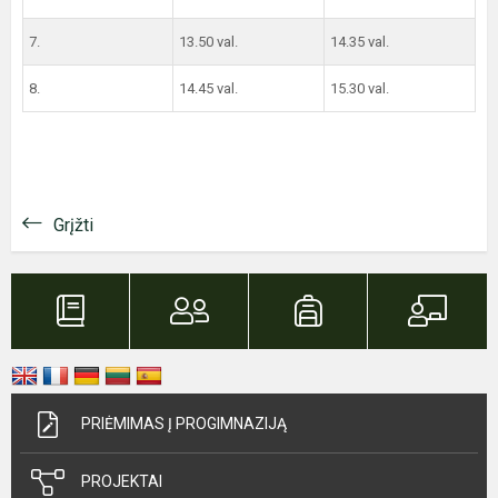
7.
13.50 val.
14.35 val.
8.
14.45 val.
15.30 val.
Grįžti
PRIĖMIMAS Į PROGIMNAZIJĄ
PROJEKTAI