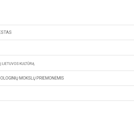
IESTAS
Į LIETUVOS KULTŪRĄ
OLOGINIŲ MOKSLŲ PRIEMONĖMIS