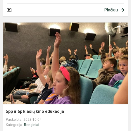
Plačiau
5
ir
6
k
k
e
5pp ir 6p klasių kino edukacija
Paskelbta: 2023-10-04
Kategorija:
Renginiai