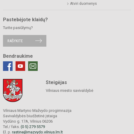
Atviri duomenys
Pastebėjote klaidų?
Turite pasiūlymų?
RAŠYKITE
Bendraukime
Steigėjas
Vilniaus miesto savivaldybė
Vilniaus Martyno Mažvydo progimnazija
Savivaldybės biudžetinė įstaiga
Vydūno g. 17A, Vilnius 06206
Tel./ faks.
(0 5) 279 5579
El. p.
rastine@mazvydo.vilnius.lm.lt