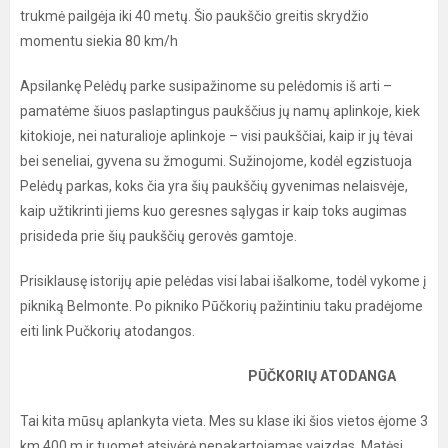
trukmė pailgėja iki 40 metų. Šio paukščio greitis skrydžio
momentu siekia 80 km/h
Apsilankę Pelėdų parke susipažinome su pelėdomis iš arti –
pamatėme šiuos paslaptingus paukščius jų namų aplinkoje, kiek
kitokioje, nei naturalioje aplinkoje – visi paukščiai, kaip ir jų tėvai
bei seneliai, gyvena su žmogumi. Sužinojome, kodėl egzistuoja
Pelėdų parkas, koks čia yra šių paukščių gyvenimas nelaisvėje,
kaip užtikrinti jiems kuo geresnes sąlygas ir kaip toks augimas
prisideda prie šių paukščių gerovės gamtoje.
Prisiklausę istorijų apie pelėdas visi labai išalkome, todėl vykome į
pikniką Belmonte. Po pikniko Pūčkorių pažintiniu taku pradėjome
eiti link Pučkorių atodangos.
PŪČKORIŲ ATODANGA
Tai kita mūsų aplankyta vieta. Mes su klase iki šios vietos ėjome 3
km 400 m ir tuomet atsivėrė nepakartojamas vaizdas. Matėsi