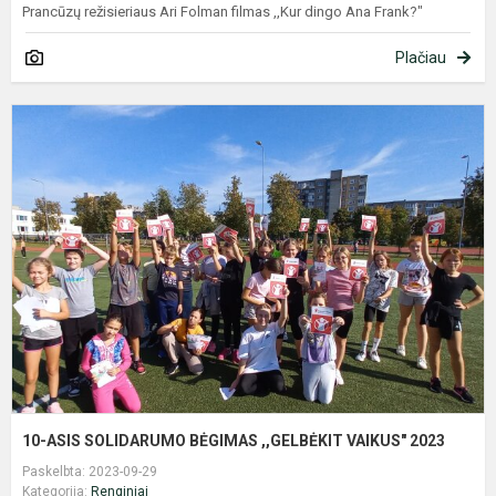
Prancūzų režisieriaus Ari Folman filmas ,,Kur dingo Ana Frank?"
Plačiau
1
A
S
B
,
V
2
10-ASIS SOLIDARUMO BĖGIMAS ,,GELBĖKIT VAIKUS" 2023
Paskelbta: 2023-09-29
Kategorija:
Renginiai