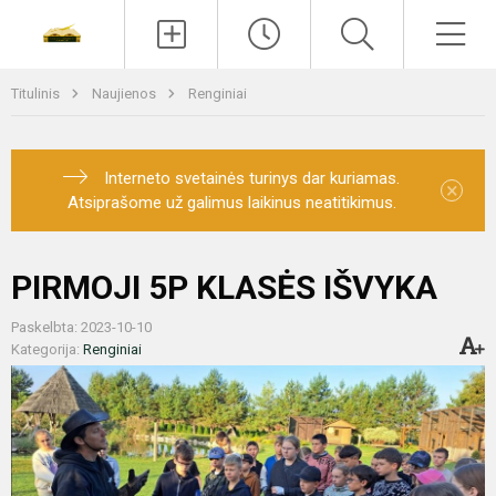
Paieška
Men
Titulinis
Naujienos
Renginiai
Interneto svetainės turinys dar kuriamas.
×
Atsiprašome už galimus laikinus neatitikimus.
PIRMOJI 5P KLASĖS IŠVYKA
Paskelbta: 2023-10-10
Kategorija:
Renginiai