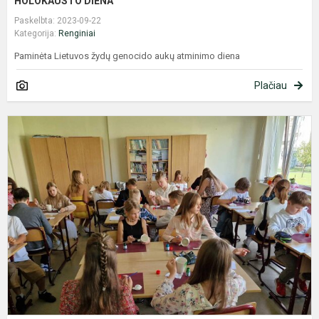
HOLOKAUSTO DIENA
Paskelbta: 2023-09-22
Kategorija:
Renginiai
Paminėta Lietuvos žydų genocido aukų atminimo diena
Plačiau
M
ir
ž
d
k