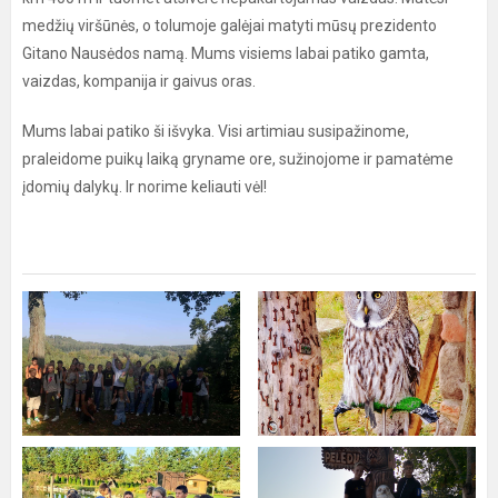
medžių viršūnės, o tolumoje galėjai matyti mūsų prezidento
Gitano Nausėdos namą. Mums visiems labai patiko gamta,
vaizdas, kompanija ir gaivus oras.
Mums labai patiko ši išvyka. Visi artimiau susipažinome,
praleidome puikų laiką gryname ore, sužinojome ir pamatėme
įdomių dalykų. Ir norime keliauti vėl!