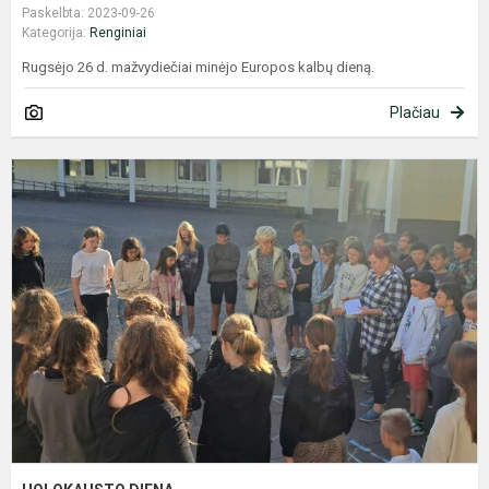
Paskelbta: 2023-09-26
Kategorija:
Renginiai
Rugsėjo 26 d. mažvydiečiai minėjo Europos kalbų dieną.
Plačiau
H
D