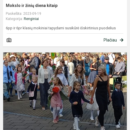
Mokslo ir žinių diena kitaip
Paskelbta: 2023-09-19
Kategorija:
Renginiai
6pp ir 6pr klasių mokiniai tapydami susikūrė išskirtinius puodelius
Plačiau
2
oj
R
1
o
š