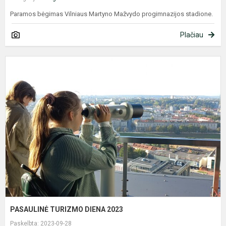
Paramos bėgimas Vilniaus Martyno Mažvydo progimnazijos stadione.
Plačiau
P
T
D
2
PASAULINĖ TURIZMO DIENA 2023
Paskelbta: 2023-09-28