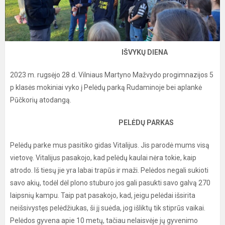
IŠVYKŲ DIENA
2023 m. rugsėjo 28 d. Vilniaus Martyno Mažvydo progimnazijos 5
p klasės mokiniai vyko į Pelėdų parką Rudaminoje bei aplankė
Pūčkorių atodangą.
PELĖDŲ PARKAS
Pelėdų parke mus pasitiko gidas Vitalijus. Jis parodė mums visą
vietovę. Vitalijus pasakojo, kad pelėdų kaulai nėra tokie, kaip
atrodo. Iš tiesų jie yra labai trapūs ir maži. Pelėdos negali sukioti
savo akių, todėl dėl plono stuburo jos gali pasukti savo galvą 270
laipsnių kampu. Taip pat pasakojo, kad, jeigu pelėdai išsirita
neišsivystęs pelėdžiukas, ši jį suėda, jog išliktų tik stiprūs vaikai.
Pelėdos gyvena apie 10 metų, tačiau nelaisvėje jų gyvenimo