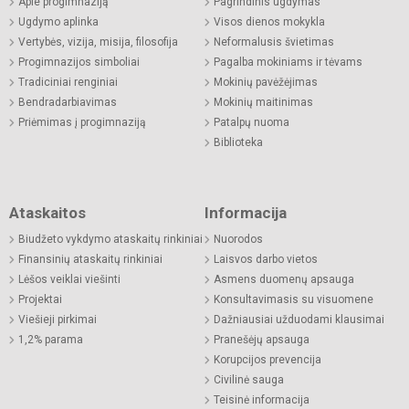
Apie progimnaziją
Pagrindinis ugdymas
Ugdymo aplinka
Visos dienos mokykla
Vertybės, vizija, misija, filosofija
Neformalusis švietimas
Progimnazijos simboliai
Pagalba mokiniams ir tėvams
Tradiciniai renginiai
Mokinių pavėžėjimas
Bendradarbiavimas
Mokinių maitinimas
Priėmimas į progimnaziją
Patalpų nuoma
Biblioteka
Ataskaitos
Informacija
Biudžeto vykdymo ataskaitų rinkiniai
Nuorodos
Finansinių ataskaitų rinkiniai
Laisvos darbo vietos
Lėšos veiklai viešinti
Asmens duomenų apsauga
Projektai
Konsultavimasis su visuomene
Viešieji pirkimai
Dažniausiai užduodami klausimai
1,2% parama
Pranešėjų apsauga
Korupcijos prevencija
Civilinė sauga
Teisinė informacija