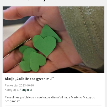
A
„
š
g
Akcija „Žalia šviesa gyvenimui"
Paskelbta: 2023-10-10
Kategorija:
Renginiai
Pasaulinės psichikos ir sveikatos diena Vilniaus Martyno Mažvydo
progimnazi...