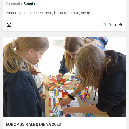
Kategorija:
Renginiai
Pasaulis pilnas dar neatrastų bei neaplankytų vietų!
Plačiau
E
K
D
2
EUROPOS KALBŲ DIENA 2023