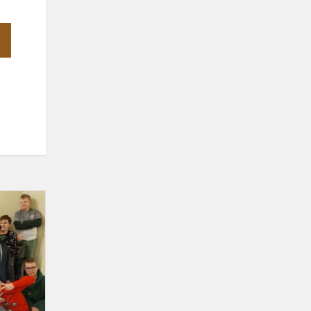
Akcija
tolerancijos
dienai
paminėti
–
„Išdrįsk
būti