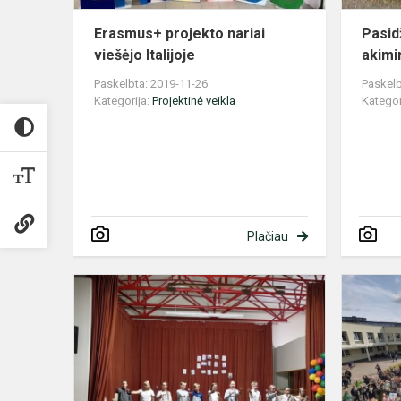
Erasmus+ projekto nariai
Pasid
viešėjo Italijoje
akimi
Paskelbta: 2019-11-26
Paskelb
Kategorija:
Projektinė veikla
Kategor
Plačiau
Mums
reikalinga
Jūsų
išmintis!