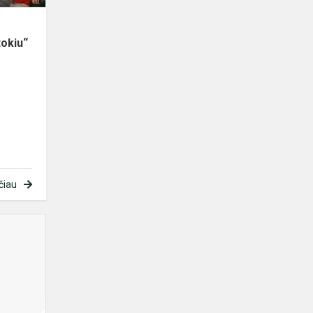
kitokiu...
tokiu“
čiau
Kvietimas