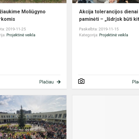
žiaukime Moliūgyno
Akcija tolerancijos dienai
rkomis
paminėti – „Išdrįsk būti ki
ta: 2019-11-25
Paskelbta: 2019-11-15
ija:
Projektinė veikla
Kategorija:
Projektinė veikla
Plačiau
Pla
Keisdami
įpročius
–
Keičiame
pasaulį!