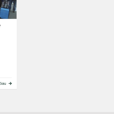
Prancūzijoje
r
čiau