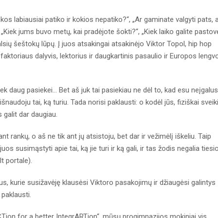
 labiausiai patiko ir kokios nepatiko?“, „Ar gaminate valgyti pats, 
„Kiek jums buvo metų, kai pradėjote šokti?“, „Kiek laiko galite pastov
lsių šeštokų lūpų. Į juos atsakingai atsakinėjo Viktor Topol, hip hop
 faktoriaus dalyvis, lektorius ir daugkartinis pasaulio ir Europos lengv
k daug pasiekei… Bet aš juk tai pasiekiau ne dėl to, kad esu neįgalus
audoju tai, ką turiu. Tada norisi paklausti: o kodėl jūs, fiziškai sveik
 galit dar daugiau.
t rankų, o aš ne tik ant jų atsistoju, bet dar ir vežimėlį iškeliu. Taip
usimąstyti apie tai, ką jie turi ir ką gali, ir tas žodis negalia tiesi
t portale).
us, kurie susižavėję klausėsi Viktoro pasakojimų ir džiaugėsi galintys
paklausti.
on for a better IntegrARTion“, mūsų progimnazijos mokiniai vis