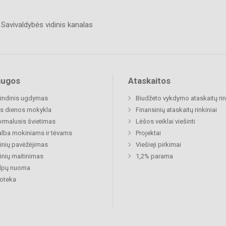
Savivaldybės vidinis kanalas
augos
Ataskaitos
indinis ugdymas
Biudžeto vykdymo ataskaitų rin
s dienos mokykla
Finansinių ataskaitų rinkiniai
rmalusis švietimas
Lėšos veiklai viešinti
lba mokiniams ir tėvams
Projektai
nių pavėžėjimas
Viešieji pirkimai
nių maitinimas
1,2% parama
alpų nuoma
ioteka