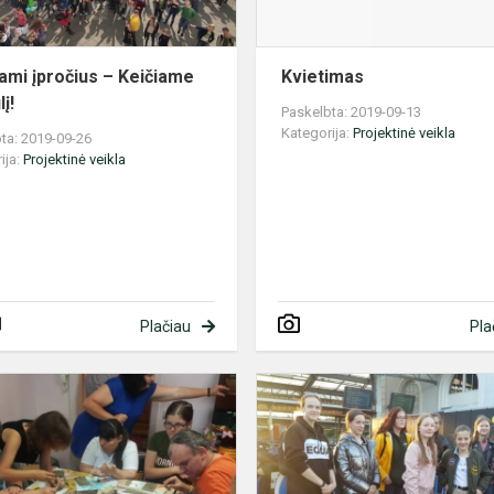
ami įpročius – Keičiame
Kvietimas
į!
Paskelbta: 2019-09-13
Kategorija:
Projektinė veikla
ta: 2019-09-26
ija:
Projektinė veikla
Plačiau
Pla
Erasmus+
projektas:
Menas
mus
jungia