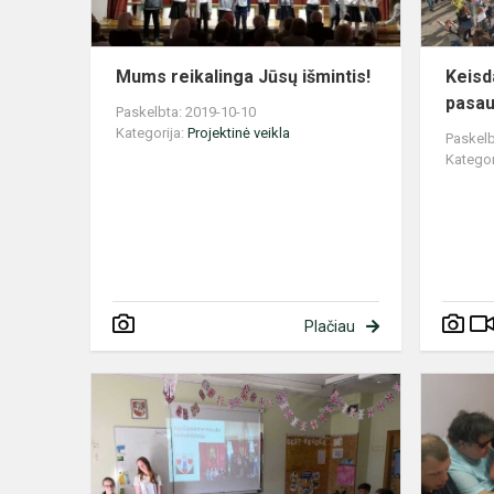
Mums reikalinga Jūsų išmintis!
Keisd
pasaul
Paskelbta: 2019-10-10
Kategorija:
Projektinė veikla
Paskelb
Kategor
Plačiau
Projekto
sklaida:
ko
išmokome
apie