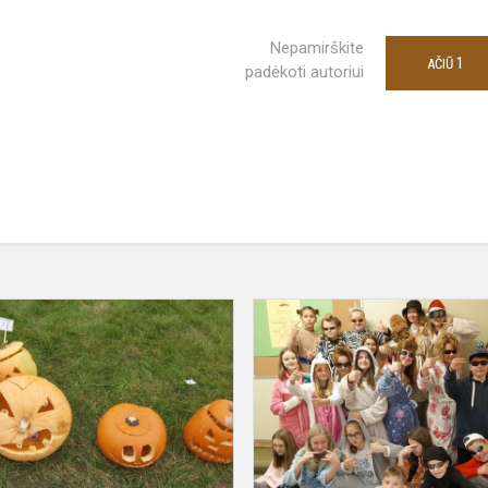
Nepamirškite
1
AČIŪ
padėkoti autoriui
Pasidžiaukime
Moliūgyno
akimirkomis