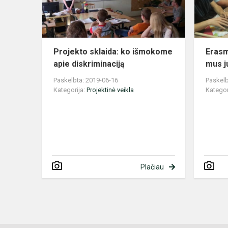
diskriminaci
Projekto sklaida: ko išmokome
Erasm
apie diskriminaciją
mus j
Paskelbta: 2019-06-16
Paskelb
Kategorija:
Projektinė veikla
Kategor
Plačiau