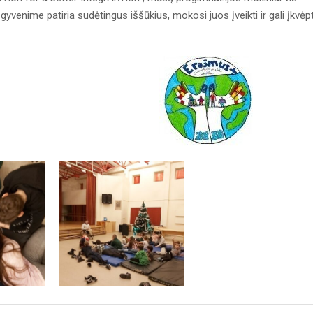
yvenime patiria sudėtingus iššūkius, mokosi juos įveikti ir gali įkvėpt