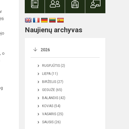
ar
ėti
Naujienų archyvas
ojo
2026
, o
i
RUGPJŪTIS (2)
LIEPA (11)
BIRŽELIS (27)
og
GEGUŽĖ (65)
BALANDIS (42)
KOVAS (54)
VASARIS (25)
SAUSIS (26)