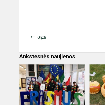
Grįžti
Ankstesnės naujienos
Erasmus+
projekto
nariai
viešėjo
Italijoje