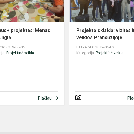
ją
us+ projektas: Menas
Projekto sklaida: vizitas i
ungia
veiklos Prancūzijoje
ta: 2019-06-05
Paskelbta: 2019-06-03
ija:
Projektinė veikla
Kategorija:
Projektinė veikla
Plačiau
Pla