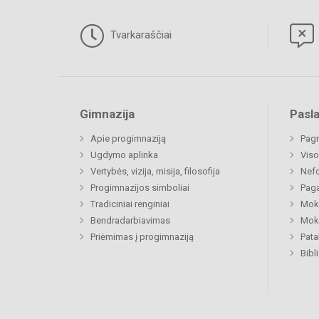
Tvarkaraščiai
Gimnazija
Pasl
Apie progimnaziją
Pagr
Ugdymo aplinka
Viso
Vertybės, vizija, misija, filosofija
Nefo
Progimnazijos simboliai
Paga
Tradiciniai renginiai
Moki
Bendradarbiavimas
Moki
Priėmimas į progimnaziją
Pat
Bibl