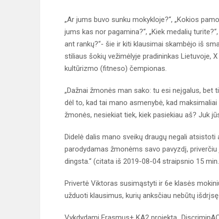
„Ar jums buvo sunku mokykloje?“, „Kokios pamokos
jums kas nor pagamina?“, „Kiek medalių turite?“, 
ant rankų?“- šie ir kiti klausimai skambėjo iš sma
stiliaus šokių vežimėlyje pradininkas Lietuvoje, X
kultūrizmo (fitneso) čempionas.
„Dažnai žmonės man sako: tu esi neįgalus, bet tie
dėl to, kad tai mano asmenybė, kad maksimaliai išn
žmonės, nesiekiat tiek, kiek pasiekiau aš? Juk jūs
Didelė dalis mano sveikų draugų negali atsistoti an
parodydamas žmonėms savo pavyzdį, priverčiu juos s
dingsta.“ (citata iš 2019-08-04 straipsnio 15 min.l
Privertė Viktoras susimąstyti ir 6e klasės mokini
užduoti klausimus, kurių anksčiau nebūtų išdrįsę 
Vykdydami Erasmus+ KA2 projektą „DiscriminACTi