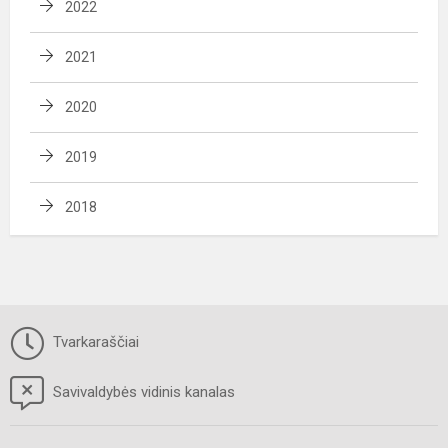
2022
2021
2020
2019
2018
Tvarkaraščiai
Savivaldybės vidinis kanalas