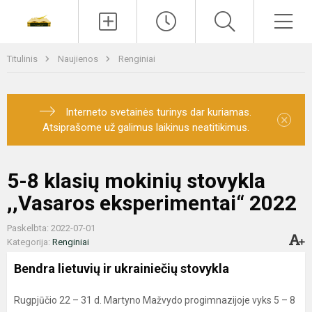
Paieška
Men
Titulinis
Naujienos
Renginiai
Interneto svetainės turinys dar kuriamas.
×
Atsiprašome už galimus laikinus neatitikimus.
5-8 klasių mokinių stovykla
,,Vasaros eksperimentai“ 2022
Paskelbta: 2022-07-01
Kategorija:
Renginiai
Bendra lietuvių ir ukrainiečių stovykla
Rugpjūčio 22 – 31 d. Martyno Mažvydo progimnazijoje vyks 5 – 8