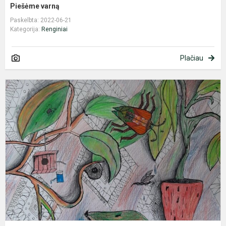
Piešėme varną
Paskelbta: 2022-06-21
Kategorija:
Renginiai
Plačiau
D
t
k
l