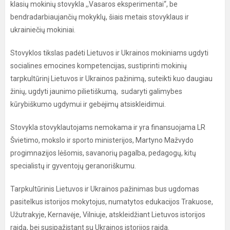
klasių mokinių stovykla ,,Vasaros eksperimentai“, be
bendradarbiaujančių mokyklų, šiais metais stovyklaus ir
ukrainiečių mokiniai.
Stovyklos tikslas padėti Lietuvos ir Ukrainos mokiniams ugdyti
socialines emocines kompetencijas, sustiprinti mokinių
tarpkultūrinį Lietuvos ir Ukrainos pažinimą, suteikti kuo daugiau
žinių, ugdyti jaunimo pilietiškumą, sudaryti galimybes
kūrybiškumo ugdymui ir gebėjimų atsiskleidimui.
Stovykla stovyklautojams nemokama ir yra finansuojama LR
Švietimo, mokslo ir sporto ministerijos, Martyno Mažvydo
progimnazijos lėšomis, savanorių pagalba, pedagogų, kitų
specialistų ir gyventojų geranoriškumu.
Tarpkultūrinis Lietuvos ir Ukrainos pažinimas bus ugdomas
pasitelkus istorijos mokytojus, numatytos edukacijos Trakuose,
Užutrakyje, Kernavėje, Vilniuje, atskleidžiant Lietuvos istorijos
raidą, bei susipažįstant su Ukrainos istorijos raida.