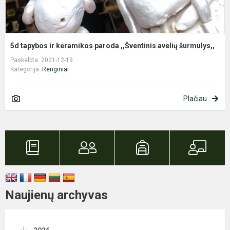
5d tapybos ir keramikos paroda ,,Šventinis avelių šurmulys,,
Paskelbta: 2021-12-19
Kategorija:
Renginiai
Plačiau
Naujienų archyvas