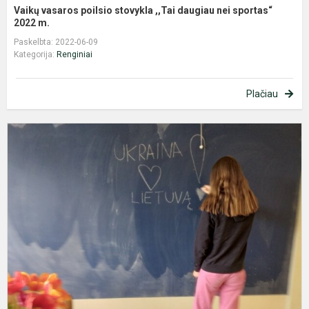
Vaikų vasaros poilsio stovykla ,,Tai daugiau nei sportas“
2022 m.
Paskelbta: 2022-06-09
Kategorija:
Renginiai
Plačiau
M
M
p
–
p
m
u