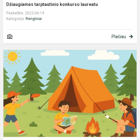
Džiaugiamės tarptautinio konkurso laureatu
Paskelbta: 2022-06-19
Kategorija:
Renginiai
Plačiau
V
v
p
s
,,
d
n
s
2.