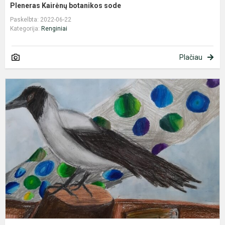
Pleneras Kairėnų botanikos sode
Paskelbta: 2022-06-22
Kategorija:
Renginiai
Plačiau
P
v