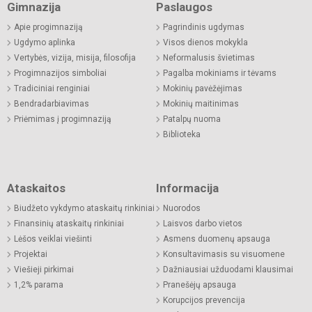
Gimnazija
Paslaugos
Apie progimnaziją
Pagrindinis ugdymas
Ugdymo aplinka
Visos dienos mokykla
Vertybės, vizija, misija, filosofija
Neformalusis švietimas
Progimnazijos simboliai
Pagalba mokiniams ir tėvams
Tradiciniai renginiai
Mokinių pavėžėjimas
Bendradarbiavimas
Mokinių maitinimas
Priėmimas į progimnaziją
Patalpų nuoma
Biblioteka
Ataskaitos
Informacija
Biudžeto vykdymo ataskaitų rinkiniai
Nuorodos
Finansinių ataskaitų rinkiniai
Laisvos darbo vietos
Lėšos veiklai viešinti
Asmens duomenų apsauga
Projektai
Konsultavimasis su visuomene
Viešieji pirkimai
Dažniausiai užduodami klausimai
1,2% parama
Pranešėjų apsauga
Korupcijos prevencija