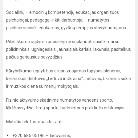
Socialinių – emocinių kompetencijų edukacijas organizuos
psichologai, pedagogai ir kiti darbuotojai – numatytos
psichoemocinės edukacijos, gyvūnų terapijos stovyklautojams.
Pilietiškumo ugdymo puoselėjime suplanuoti susitikimai su
policininkais, ugniagesiais, jaunaisiais kariais, lakūnais, pasitelkus
pačius geriausius pavyzdžius.
Kūrybiškumui ugdyti bus organizuojamas tapybos pleneras,
keramikos dirbtuvės ,,Lietuva ir Ukraina“, Lietuvos, Ukrainos šokio
ir muzikos diena su menų mokytojais.
Fizinio aktyvumo skatinime numatytos vandens sporto,
lėkščiasvydžio, žirgų sporto, badmintono praktinės edukacijos.
Mobilūs telefonai pasiteirauti:
+370 685 05196 – lietuviams,