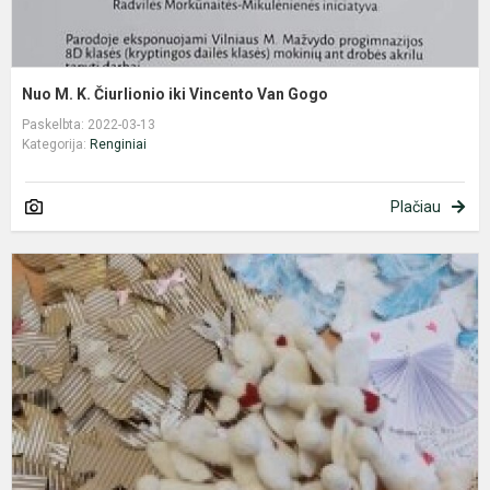
Nuo M. K. Čiurlionio iki Vincento Van Gogo
Paskelbta: 2022-03-13
Kategorija:
Renginiai
Plačiau
D
a