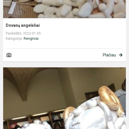
Dovanų angelėliai
Paskelbta: 2022-01-05
Kategorija:
Renginiai
Plačiau
5
t
ir
k
p
,
a
š