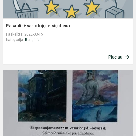
Pasaulinė vartotojų teisių diena
Paskelbta: 2022-03-15
Kategorija:
Renginiai
Plačiau
N
M
K
Č
ik
V
V
G