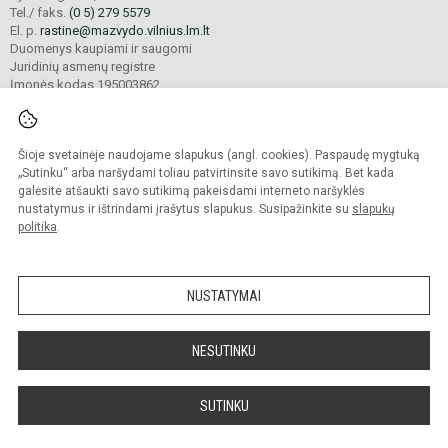
Tel./ faks.
(0 5) 279 5579
El. p.
rastine@mazvydo.vilnius.lm.lt
Duomenys kaupiami ir saugomi
Juridinių asmenų registre
Įmonės kodas 195003862
Šioje svetainėje naudojame slapukus (angl. cookies). Paspaudę mygtuką
© 2022. Vilniaus Martyno Mažvydo progimnazija. Visos teisės saugomos.
Kopijuoti turinį be raštiško įstaigos administracijos sutikimo griežtai draudžiama.
„Sutinku“ arba naršydami toliau patvirtinsite savo sutikimą. Bet kada
galėsite atšaukti savo sutikimą pakeisdami interneto naršyklės
Prieinamumo paraiška
Slapukų valdymas
nustatymus ir ištrindami įrašytus slapukus. Susipažinkite su
slapukų
politika
.
Sumanus būdas atnaujinti
mokyklos interneto
svetainę
NUSTATYMAI
NESUTINKU
SUTINKU