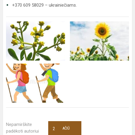
+370 609 58029 – ukrainiečiams.
Nepamirškite
2
AČIŪ
padėkoti autoriui