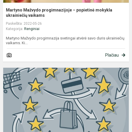
Martyno Mažvydo progimnazijoje – popietinė mokykla
ukrainiečių vaikams
Paskelbta: 2022-05-26
Kategorija:
Renginiai
Martyno Mažvydo progimnazija svetingai atvėrė savo duris ukrainiečių
vaikams. Ki...
Plačiau
P
v
t
d