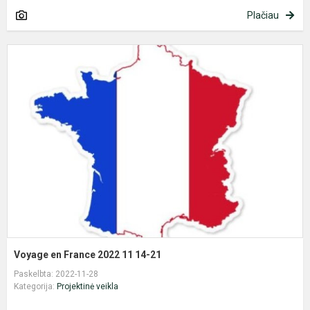
Plačiau
V
e
F
2
1
1
2
Voyage en France 2022 11 14-21
Paskelbta: 2022-11-28
Kategorija:
Projektinė veikla