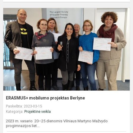
E
m
p
B
ERASMUS+ mobilumo projektas Berlyne
Paskelbta: 2023-03-15
Kategorija:
Projektinė veikla
2023 m. vasario 20–25 dienomis Vilniaus Martyno Mažvydo
progimnazijos liet...