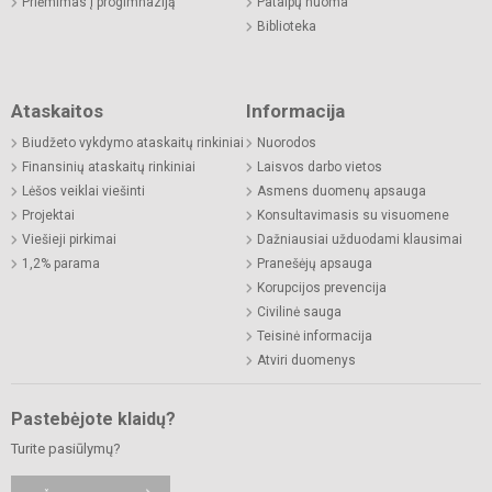
Priėmimas į progimnaziją
Patalpų nuoma
Biblioteka
Ataskaitos
Informacija
Biudžeto vykdymo ataskaitų rinkiniai
Nuorodos
Finansinių ataskaitų rinkiniai
Laisvos darbo vietos
Lėšos veiklai viešinti
Asmens duomenų apsauga
Projektai
Konsultavimasis su visuomene
Viešieji pirkimai
Dažniausiai užduodami klausimai
1,2% parama
Pranešėjų apsauga
Korupcijos prevencija
Civilinė sauga
Teisinė informacija
Atviri duomenys
Pastebėjote klaidų?
Turite pasiūlymų?