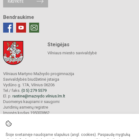
RAŠYKITE
Bendraukime
Steigėjas
Vilniaus miesto savivaldybė
Vilniaus Martyno Mažvydo progimnazija
Savivaldybės biudžetinė įstaiga
Vydūno g. 17A, Vilnius 06206
Tel./ faks.
(0 5) 279 5579
El. p.
rastine@mazvydo.vilnius.lm.lt
Duomenys kaupiami ir saugomi
Juridinių asmenų registre
Įmonės kodas 195003862
Šioje svetainėje naudojame slapukus (angl. cookies). Paspaudę mygtuką
© 2022. Vilniaus Martyno Mažvydo progimnazija. Visos teisės saugomos.