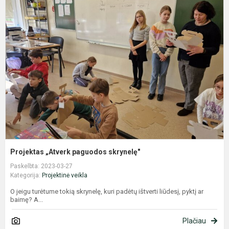
P
„
p
s
Projektas „Atverk paguodos skrynelę"
Paskelbta: 2023-03-27
Kategorija:
Projektinė veikla
O jeigu turėtume tokią skrynelę, kuri padėtų ištverti liūdesį, pyktį ar
baimę? A...
Plačiau