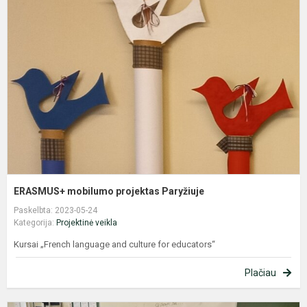
m
p
P
ERASMUS+ mobilumo projektas Paryžiuje
Paskelbta: 2023-05-24
Kategorija:
Projektinė veikla
Kursai „French language and culture for educators“
Plačiau