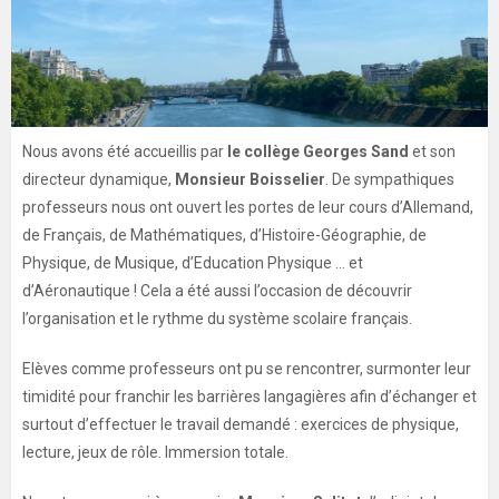
Nous avons été accueillis par
le collège Georges Sand
et son
directeur dynamique,
Monsieur Boisselier
. De sympathiques
professeurs nous ont ouvert les portes de leur cours d’Allemand,
de Français, de Mathématiques, d’Histoire-Géographie, de
Physique, de Musique, d’Education Physique … et
d’Aéronautique ! Cela a été aussi l’occasion de découvrir
l’organisation et le rythme du système scolaire français.
Elèves comme professeurs ont pu se rencontrer, surmonter leur
timidité pour franchir les barrières langagières afin d’échanger et
surtout d’effectuer le travail demandé : exercices de physique,
lecture, jeux de rôle. Immersion totale.