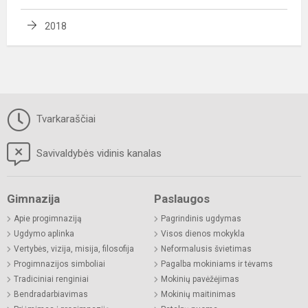
2018
Tvarkaraščiai
Savivaldybės vidinis kanalas
Gimnazija
Paslaugos
Apie progimnaziją
Pagrindinis ugdymas
Ugdymo aplinka
Visos dienos mokykla
Vertybės, vizija, misija, filosofija
Neformalusis švietimas
Progimnazijos simboliai
Pagalba mokiniams ir tėvams
Tradiciniai renginiai
Mokinių pavėžėjimas
Bendradarbiavimas
Mokinių maitinimas