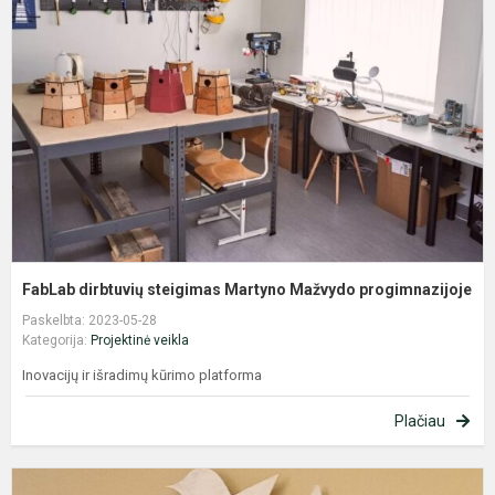
s
M
M
p
FabLab dirbtuvių steigimas Martyno Mažvydo progimnazijoje
Paskelbta: 2023-05-28
Kategorija:
Projektinė veikla
Inovacijų ir išradimų kūrimo platforma
Plačiau
E