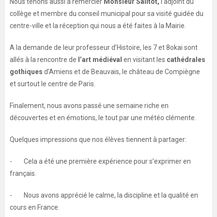
Nous tenons aussi à remercier
Monsieur Salitot,
l’adjoint du
collège et membre du conseil municipal pour sa visité guidée du
centre-ville et la réception qui nous a été faites à la Mairie.
A la demande de leur professeur d’Histoire, les 7 et 8okai sont
allés à la rencontre de
l’art médiéval
en visitant les
cathédrales
gothiques
d’Amiens et de Beauvais, le château de Compiègne
et surtout le centre de Paris.
Finalement, nous avons passé une semaine riche en
découvertes et en émotions, le tout par une météo clémente.
Quelques impressions que nos élèves tiennent à partager:
- Cela a été une première expérience pour s’exprimer en
français.
- Nous avons apprécié le calme, la discipline et la qualité en
cours en France.