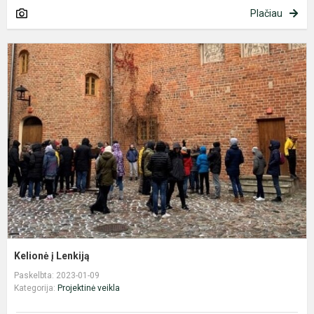
Plačiau
K
į
L
Kelionė į Lenkiją
Paskelbta: 2023-01-09
Kategorija:
Projektinė veikla