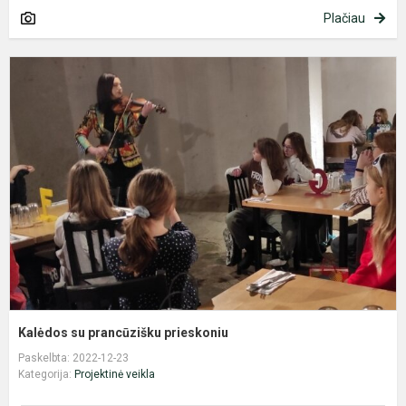
Plačiau
K
s
p
p
Kalėdos su prancūzišku prieskoniu
Paskelbta: 2022-12-23
Kategorija:
Projektinė veikla