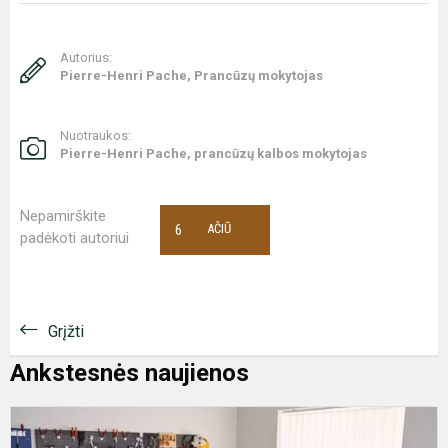
Autorius:
Pierre-Henri Pache, Prancūzų mokytojas
Nuotraukos:
Pierre-Henri Pache, prancūzų kalbos mokytojas
Nepamirškite
6
AČIŪ
padėkoti autoriui
Grįžti
Ankstesnės naujienos
F
d