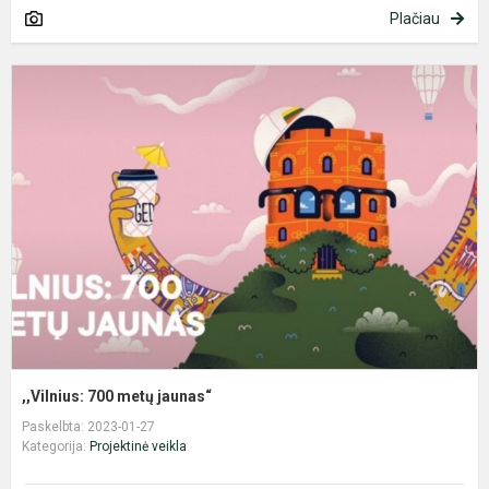
Plačiau
,
7
m
j
,,Vilnius: 700 metų jaunas“
Paskelbta: 2023-01-27
Kategorija:
Projektinė veikla