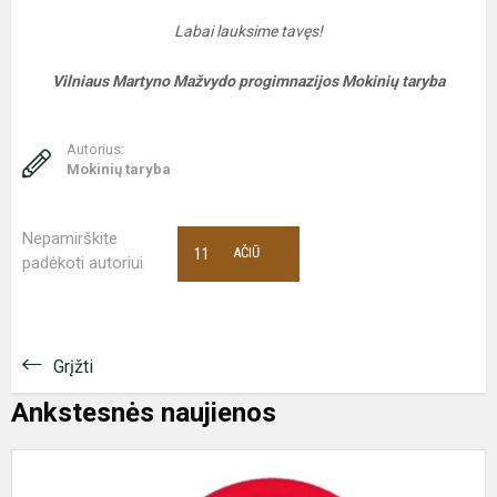
Labai lauksime tavęs!
Vilniaus Martyno Mažvydo progimnazijos Mokinių taryba
Autorius:
Mokinių taryba
Nepamirškite
11
AČIŪ
padėkoti autoriui
Grįžti
Ankstesnės naujienos
D
b