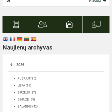
Plačiau
Naujienų archyvas
2026
RUGPJŪTIS (2)
LIEPA (11)
BIRŽELIS (27)
GEGUŽĖ (65)
BALANDIS (42)