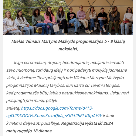
Mielas Vilniaus Martyno Mažvydo progimnazijos 5 - 8 klasių
moksleivi,
Jeigu esi smalsus, drąsus, bendraujantis, nebijantis išreikšti
savo nuomonę, turi daug idėjų ir nori padaryti mokyklą įdomesne
vieta, kviečiame Tave prisijungti prie Vilniaus Martyno Mažvydo
progimnazijos Mokinių tarybos, kuri kartu su Tavimi stengsis,
kad progimnazija būtų labiau patrauklesnė mokiniams. Jeigu nori
prisijungti prie mūsų, pildyk
anketą:
https://docs.google.com/forms/d/1S-
sgl32DXOGIVsKbmsXoxoQkA_rKKkt2hFLIDtpAf9Y
ir lauk
kvietimo dalyvauti pokalbyje.
Registracija vyksta iki 2024
metų rugsėjo 18 dienos.