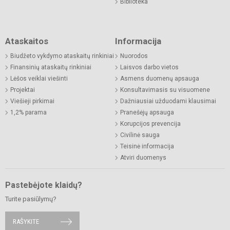
Biblioteka
Ataskaitos
Informacija
Biudžeto vykdymo ataskaitų rinkiniai
Nuorodos
Finansinių ataskaitų rinkiniai
Laisvos darbo vietos
Lėšos veiklai viešinti
Asmens duomenų apsauga
Projektai
Konsultavimasis su visuomene
Viešieji pirkimai
Dažniausiai užduodami klausimai
1,2% parama
Pranešėjų apsauga
Korupcijos prevencija
Civilinė sauga
Teisinė informacija
Atviri duomenys
Pastebėjote klaidų?
Turite pasiūlymų?
RAŠYKITE