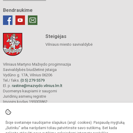
Bendraukime
Steigėjas
Vilniaus miesto savivaldybė
Vilniaus Martyno Mažvydo progimnazija
Savivaldybės biudžetinė įstaiga
Vydūno g. 17A, Vilnius 06206
Tel./ faks.
(0 5) 279 5579
El. p.
rastine@mazvydo.vilnius.lm.lt
Duomenys kaupiami ir saugomi
Juridinių asmenų registre
Įmonės kodas 195003862
Šioje svetainėje naudojame slapukus (angl. cookies). Paspaudę mygtuką
© 2022. Vilniaus Martyno Mažvydo progimnazija. Visos teisės saugomos.
Kopijuoti turinį be raštiško įstaigos administracijos sutikimo griežtai draudžiama.
„Sutinku“ arba naršydami toliau patvirtinsite savo sutikimą. Bet kada