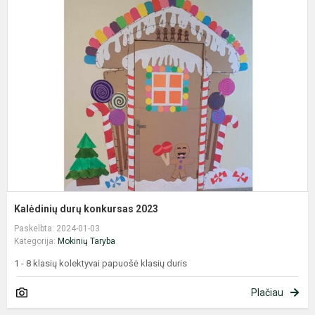
K
d
k
2
Kalėdinių durų konkursas 2023
Paskelbta: 2024-01-03
Kategorija:
Mokinių Taryba
1 - 8 klasių kolektyvai papuošė klasių duris
Plačiau