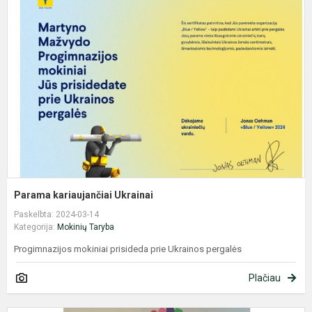
k
U
Parama kariaujančiai Ukrainai
Paskelbta: 2024-03-14
Kategorija:
Mokinių Taryba
Progimnazijos mokiniai prisideda prie Ukrainos pergalės
Plačiau