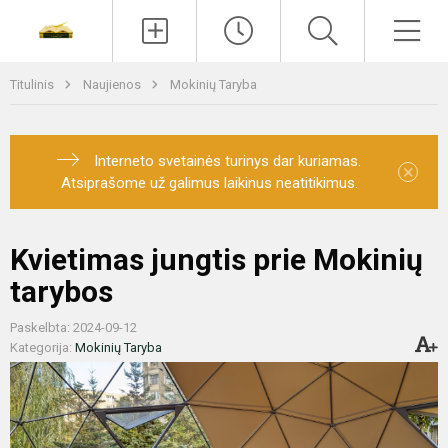
Paieška
Men
Titulinis
Naujienos
Mokinių Taryba
Interneto svetainės turinys dar kuriamas.
×
Atsiprašome už galimus laikinus neatitikimus.
Kvietimas jungtis prie Mokinių
tarybos
Paskelbta: 2024-09-12
Kategorija:
Mokinių Taryba