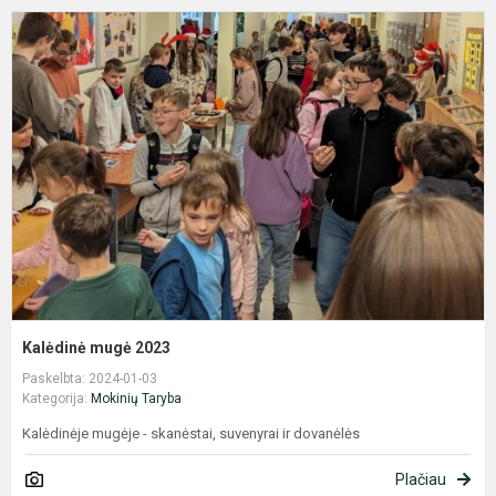
K
m
2
Kalėdinė mugė 2023
Paskelbta: 2024-01-03
Kategorija:
Mokinių Taryba
Kalėdinėje mugėje - skanėstai, suvenyrai ir dovanėlės
Plačiau