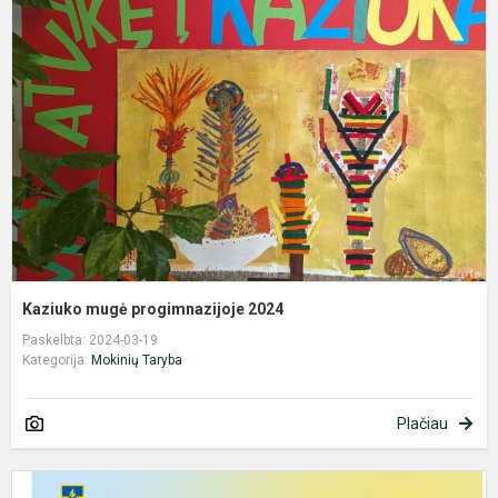
m
p
2
Kaziuko mugė progimnazijoje 2024
Paskelbta: 2024-03-19
Kategorija:
Mokinių Taryba
Plačiau
P