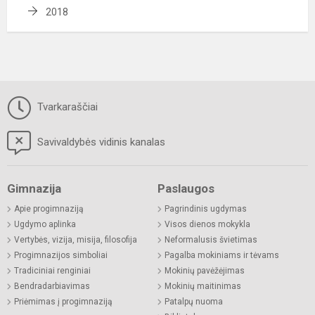
2018
Tvarkaraščiai
Savivaldybės vidinis kanalas
Gimnazija
Paslaugos
Apie progimnaziją
Pagrindinis ugdymas
Ugdymo aplinka
Visos dienos mokykla
Vertybės, vizija, misija, filosofija
Neformalusis švietimas
Progimnazijos simboliai
Pagalba mokiniams ir tėvams
Tradiciniai renginiai
Mokinių pavėžėjimas
Bendradarbiavimas
Mokinių maitinimas
Priėmimas į progimnaziją
Patalpų nuoma