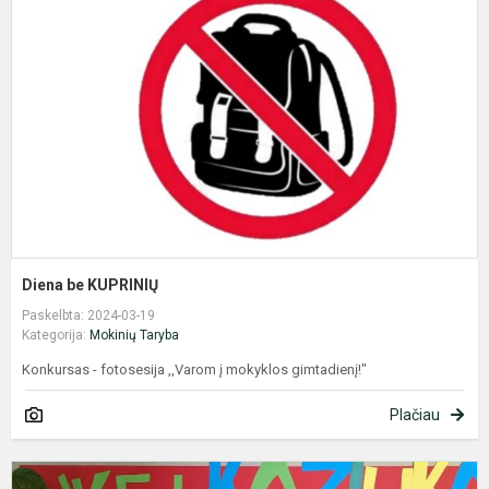
K
Diena be KUPRINIŲ
Paskelbta: 2024-03-19
Kategorija:
Mokinių Taryba
Konkursas - fotosesija ,,Varom į mokyklos gimtadienį!"
Plačiau
K