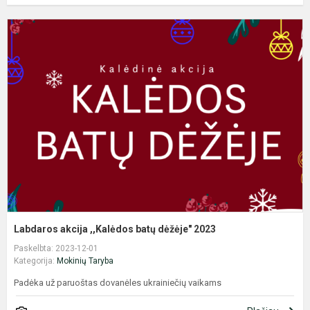
L
a
,
b
d
2
Labdaros akcija ,,Kalėdos batų dėžėje" 2023
Paskelbta: 2023-12-01
Kategorija:
Mokinių Taryba
Padėka už paruoštas dovanėles ukrainiečių vaikams