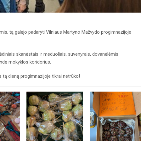
omis, tą galėjo padaryti Vilniaus Martyno Mažvydo progimnazijoje
ėdiniais skanėstais ir meduoliais, suvenyrais, dovanėlėmis
vindė mokyklos koridorius.
tą dieną progimnazijoje tikrai netrūko!