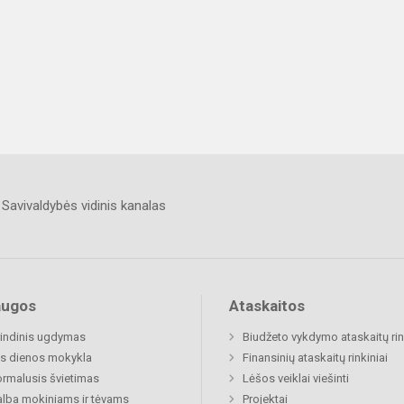
Savivaldybės vidinis kanalas
augos
Ataskaitos
indinis ugdymas
Biudžeto vykdymo ataskaitų rin
s dienos mokykla
Finansinių ataskaitų rinkiniai
rmalusis švietimas
Lėšos veiklai viešinti
lba mokiniams ir tėvams
Projektai