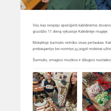
Visi, kas nespėjo apsirūpinti kalėdinėmis dovan
gruodžio 11 dieną vykusioje Kalėdinėje mugėje.
Mokykloje šurmulio netrūko visas pertaukas. Kal
prekiaujantys bei norintys jų įsigyti mokiniai užt
Šurmulio, smagios muzikos ir džiugios nuotaikos 