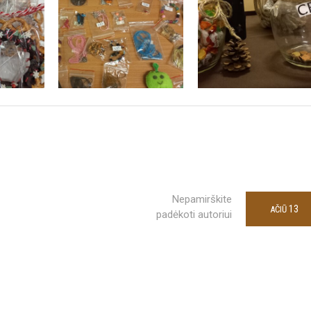
Nepamirškite
13
AČIŪ
padėkoti autoriui