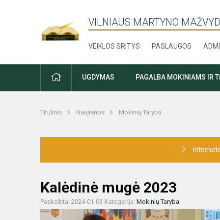
VILNIAUS MARTYNO MAŽVYD
VEIKLOS SRITYS
PASLAUGOS
ADMI
PRADŽIA
UGDYMAS
PAGALBA MOKINIAMS IR 
Titulinis
Naujienos
Mokinių Taryba
Internet
Kalėdinė mugė 2023
Paskelbta: 2024-01-03
Kategorija:
Mokinių Taryba