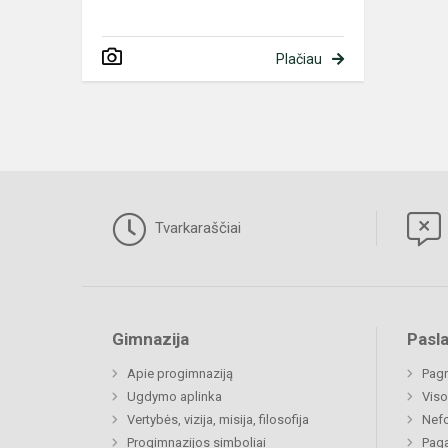
Plačiau
Tvarkaraščiai
Gimnazija
Pasl
Apie progimnaziją
Pagr
Ugdymo aplinka
Viso
Vertybės, vizija, misija, filosofija
Nefo
Progimnazijos simboliai
Paga