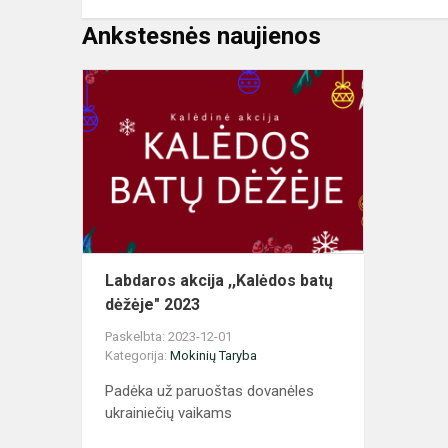
Ankstesnės naujienos
Labdaros
akcija
,,Kalėdos
batų
dėžėje"
2023
Labdaros akcija ,,Kalėdos batų
dėžėje" 2023
Paskelbta: 2023-12-01
Kategorija:
Mokinių Taryba
Padėka už paruoštas dovanėles
ukrainiečių vaikams