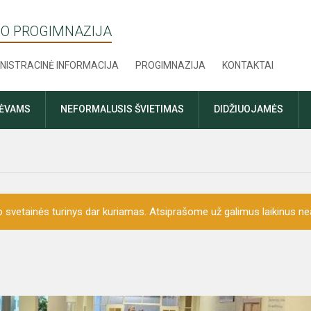
O PROGIMNAZIJA
NISTRACINĖ INFORMACIJA
PROGIMNAZIJA
KONTAKTAI
TĖVAMS
NEFORMALUSIS ŠVIETIMAS
DIDŽIUOJAMĖS
o svetainės turinys dar kuriamas. Atsiprašome už galimus laikinus nea