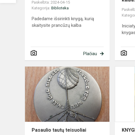
Paskelbta: 2024-04-15
Kategorija:
Biblioteka
Paskelb
Kategor
Padedame išsirinkti knygą, kurią
skaitysite prancūzų kalba
Inicia
knygas
Plačiau
Pasaulio
tautų
teisuoliai
Pasaulio tautų teisuoliai
KNYG