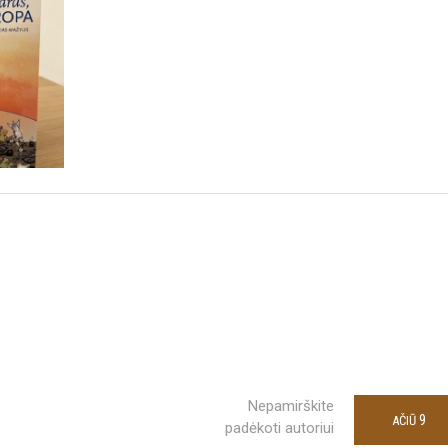
Nepamirškite
9
AČIŪ
padėkoti autoriui