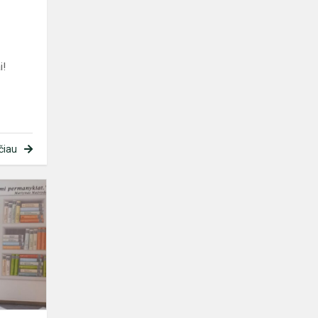
i!
čiau
INTERAKTYVI
KNYGŲ
LENTYNA