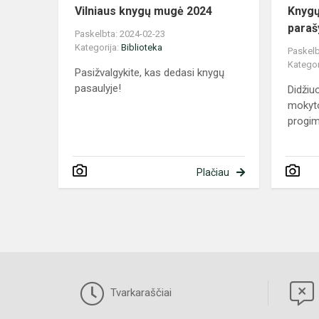
Vilniaus knygų mugė 2024
Knygų
paraš
Paskelbta: 2024-02-23
Kategorija:
Biblioteka
Paskelb
Kategor
Pasižvalgykite, kas dedasi knygų
pasaulyje!
Didžiu
mokyto
progim
Plačiau
Tvarkaraščiai