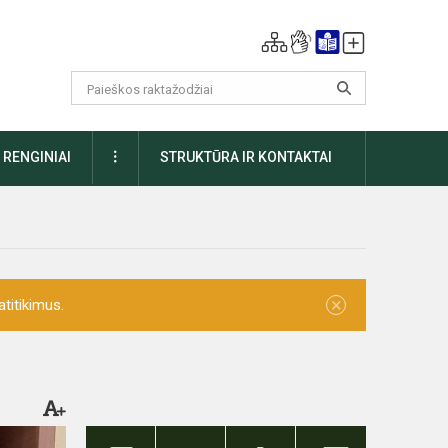
DAUGIAU
RENGINIAI
STRUKTŪRA IR KONTAKTAI
×
titikimus.