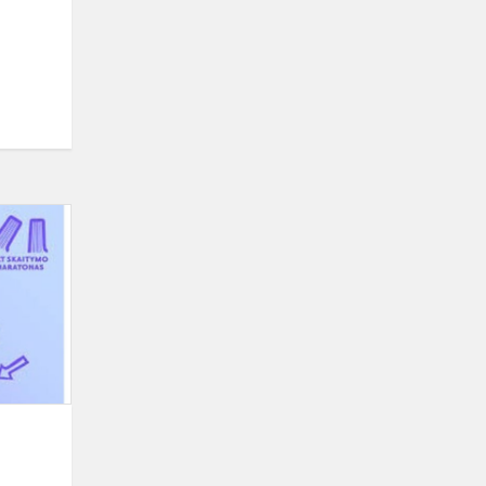
LRT
skaitymo
maratonas