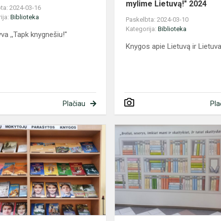
mylime Lietuvą!" 2024
ta: 2024-03-16
ija:
Biblioteka
Paskelbta: 2024-03-10
Kategorija:
Biblioteka
yva ,,Tapk knygnešiu!"
Knygos apie Lietuvą ir Lietuva
Plačiau
Pla
Knygų
paroda
,,Mūsų
mokytojų
parašytos
knygos"