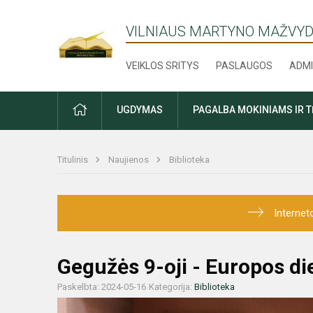
VILNIAUS MARTYNO MAŽVYD
VEIKLOS SRITYS
PASLAUGOS
ADMI
PRADŽIA
UGDYMAS
PAGALBA MOKINIAMS IR 
Titulinis
Naujienos
Biblioteka
Internet
Gegužės 9-oji - Europos di
Paskelbta: 2024-05-16
Kategorija:
Biblioteka