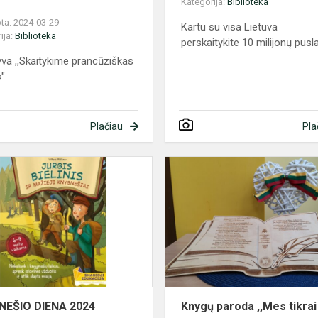
Kategorija:
Biblioteka
ta: 2024-03-29
Kartu su visa Lietuva
ija:
Biblioteka
perskaitykite 10 milijonų pusl
tyva ,,Skaitykime prancūziškas
"
Plačiau
Pla
KNYGNEŠIO
DIENA
2024
NEŠIO DIENA 2024
Knygų paroda ,,Mes tikrai