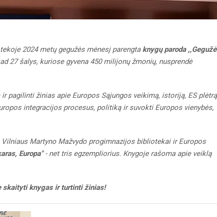
otekoje 2024 metų gegužės mėnesį parengta
knygų paroda ,,Gegužė
 kad 27 šalys, kuriose gyvena 450 milijonų žmonių, nusprendė
ir pagilinti žinias apie Europos Sąjungos veikimą, istoriją, ES plėtrą
uropos integracijos procesus, politiką ir suvokti Europos vienybės,
 Vilniaus Martyno Mažvydo progimnazijos bibliotekai ir Europos
karas, Europa"
- net tris egzempliorius. Knygoje rašoma apie veiklą
skaityti knygas ir turtinti žinias!