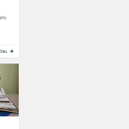
apių
čiau
Knygų
paroda
,,Mes
tikrai
mylime
Lietuvą!"
2024