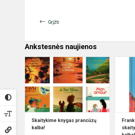
Grįžti
Ankstesnės naujienos
Skaitykime
knygas
prancūzų
kalba!
Skaitykime knygas prancūzų
Frank
kalba!
skait
kalba