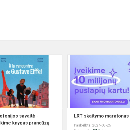
Frankofonijos
savaitė
-
skaitykime
knygas
prancūzų
kalba!
ofonijos savaitė -
LRT skaitymo maratonas
ykime knygas prancūzų
Paskelbta: 2024-03-26
!