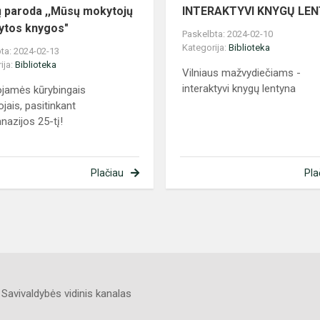
 paroda ,,Mūsų mokytojų
INTERAKTYVI KNYGŲ LE
ytos knygos"
Paskelbta: 2024-02-10
Kategorija:
Biblioteka
ta: 2024-02-13
ija:
Biblioteka
Vilniaus mažvydiečiams -
interaktyvi knygų lentyna
ojamės kūrybingais
jais, pasitinkant
nazijos 25-tį!
Plačiau
Pla
Savivaldybės vidinis kanalas