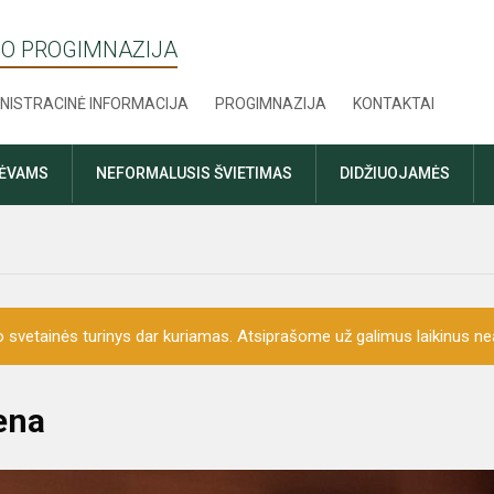
O PROGIMNAZIJA
NISTRACINĖ INFORMACIJA
PROGIMNAZIJA
KONTAKTAI
TĖVAMS
NEFORMALUSIS ŠVIETIMAS
DIDŽIUOJAMĖS
o svetainės turinys dar kuriamas. Atsiprašome už galimus laikinus nea
ena