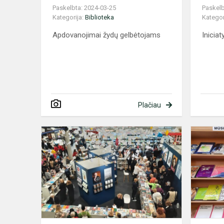
Paskelbta: 2024-03-25
Paskelb
Kategorija:
Biblioteka
Kategor
Apdovanojimai žydų gelbėtojams
Iniciat
Plačiau
Vilniaus
knygų
mugė
2024