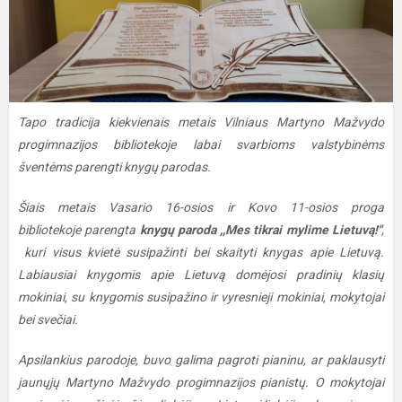
Tapo tradicija kiekvienais metais Vilniaus Martyno Mažvydo
progimnazijos bibliotekoje labai svarbioms valstybinėms
šventėms parengti knygų parodas.
Šiais metais Vasario 16-osios ir Kovo 11-osios proga
bibliotekoje parengta
knygų paroda ,,Mes tikrai mylime Lietuvą!"
,
kuri visus kvietė susipažinti bei skaityti knygas apie Lietuvą.
Labiausiai knygomis apie Lietuvą domėjosi pradinių klasių
mokiniai, su knygomis susipažino ir vyresnieji mokiniai, mokytojai
bei svečiai.
Apsilankius parodoje, buvo galima pagroti pianinu, ar paklausyti
jaunųjų Martyno Mažvydo progimnazijos pianistų. O mokytojai