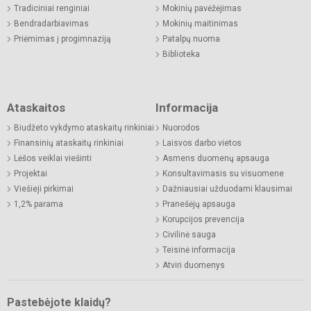
Tradiciniai renginiai
Mokinių pavėžėjimas
Bendradarbiavimas
Mokinių maitinimas
Priėmimas į progimnaziją
Patalpų nuoma
Biblioteka
Ataskaitos
Informacija
Biudžeto vykdymo ataskaitų rinkiniai
Nuorodos
Finansinių ataskaitų rinkiniai
Laisvos darbo vietos
Lėšos veiklai viešinti
Asmens duomenų apsauga
Projektai
Konsultavimasis su visuomene
Viešieji pirkimai
Dažniausiai užduodami klausimai
1,2% parama
Pranešėjų apsauga
Korupcijos prevencija
Civilinė sauga
Teisinė informacija
Atviri duomenys
Pastebėjote klaidų?