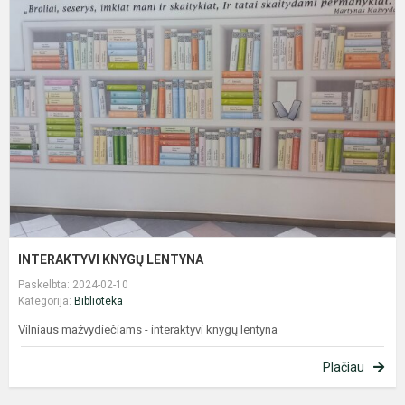
K
L
INTERAKTYVI KNYGŲ LENTYNA
Paskelbta: 2024-02-10
Kategorija:
Biblioteka
Vilniaus mažvydiečiams - interaktyvi knygų lentyna
Plačiau