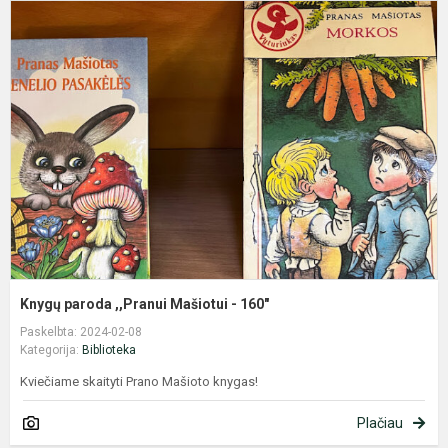
K
p
,
M
-
1
Knygų paroda ,,Pranui Mašiotui - 160"
Paskelbta: 2024-02-08
Kategorija:
Biblioteka
Kviečiame skaityti Prano Mašioto knygas!
Plačiau