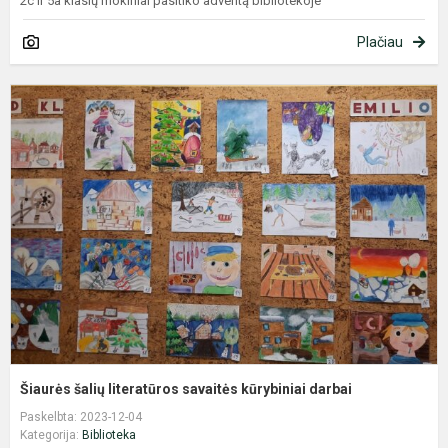
2c ir 5a klasių mokiniai pasitiko adventą bibliotekoje
Plačiau
Š
š
l
s
k
d
Šiaurės šalių literatūros savaitės kūrybiniai darbai
Paskelbta: 2023-12-04
Kategorija:
Biblioteka