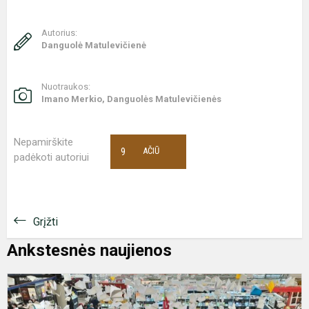
Autorius:
Danguolė Matulevičienė
Nuotraukos:
Imano Merkio, Danguolės Matulevičienės
Nepamirškite
9
AČIŪ
padėkoti autoriui
Grįžti
Ankstesnės naujienos
V
k