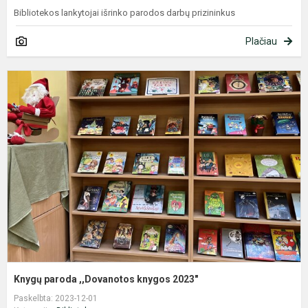
Bibliotekos lankytojai išrinko parodos darbų prizininkus
Plačiau
K
p
,
k
2
Knygų paroda ,,Dovanotos knygos 2023"
Paskelbta: 2023-12-01