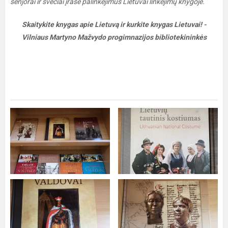
senjorai ir svečiai įrašė palinkėjimus Lietuvai linkėjimų knygoje.
Skaitykite knygas apie Lietuvą ir kurkite knygas Lietuvai! -
Vilniaus Martyno Mažvydo progimnazijos bibliotekininkės