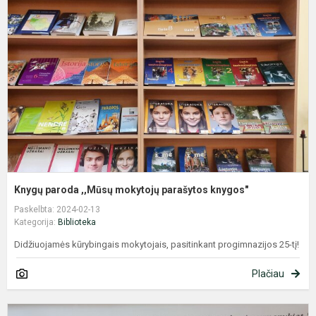
,
m
p
k
Knygų paroda ,,Mūsų mokytojų parašytos knygos"
Paskelbta: 2024-02-13
Kategorija:
Biblioteka
Didžiuojamės kūrybingais mokytojais, pasitinkant progimnazijos 25-tį!
Plačiau
I