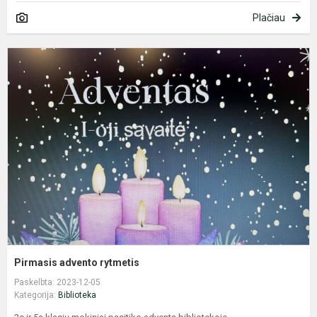
Plačiau
P
a
r
Pirmasis advento rytmetis
Paskelbta: 2023-12-05
Kategorija:
Biblioteka