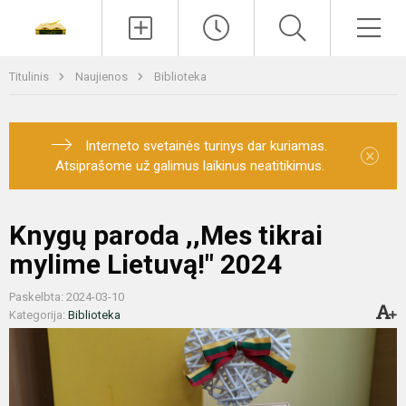
Paieška
Men
Titulinis
Naujienos
Biblioteka
Interneto svetainės turinys dar kuriamas.
×
Atsiprašome už galimus laikinus neatitikimus.
Knygų paroda ,,Mes tikrai
mylime Lietuvą!" 2024
Paskelbta: 2024-03-10
Kategorija:
Biblioteka