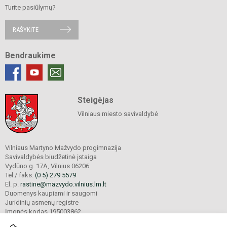
Turite pasiūlymų?
RAŠYKITE
Bendraukime
Steigėjas
Vilniaus miesto savivaldybė
Vilniaus Martyno Mažvydo progimnazija
Savivaldybės biudžetinė įstaiga
Vydūno g. 17A, Vilnius 06206
Tel./ faks.
(0 5) 279 5579
El. p.
rastine@mazvydo.vilnius.lm.lt
Duomenys kaupiami ir saugomi
Juridinių asmenų registre
Įmonės kodas 195003862