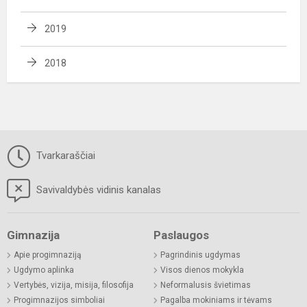
2019
2018
Tvarkaraščiai
Savivaldybės vidinis kanalas
Gimnazija
Paslaugos
Apie progimnaziją
Pagrindinis ugdymas
Ugdymo aplinka
Visos dienos mokykla
Vertybės, vizija, misija, filosofija
Neformalusis švietimas
Progimnazijos simboliai
Pagalba mokiniams ir tėvams