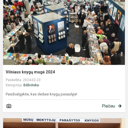
m
2
Vilniaus knygų mugė 2024
Paskelbta: 2024-02-23
Kategorija:
Biblioteka
Pasižvalgykite, kas dedasi knygų pasaulyje!
Plačiau
K
p