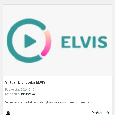
V
b
E
Virtuali biblioteka ELVIS
Paskelbta: 2024-01-04
Kategorija:
Biblioteka
Virtualios bibliotekos galimybės vaikams ir suaugusiems
Plačiau