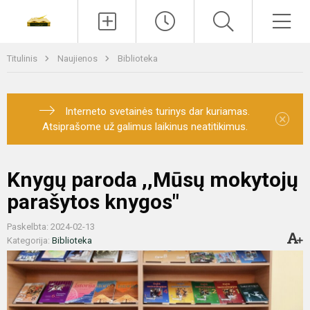
Paieška
Men
Titulinis
Naujienos
Biblioteka
Interneto svetainės turinys dar kuriamas.
×
Atsiprašome už galimus laikinus neatitikimus.
Knygų paroda ,,Mūsų mokytojų
parašytos knygos"
Paskelbta: 2024-02-13
Kategorija:
Biblioteka