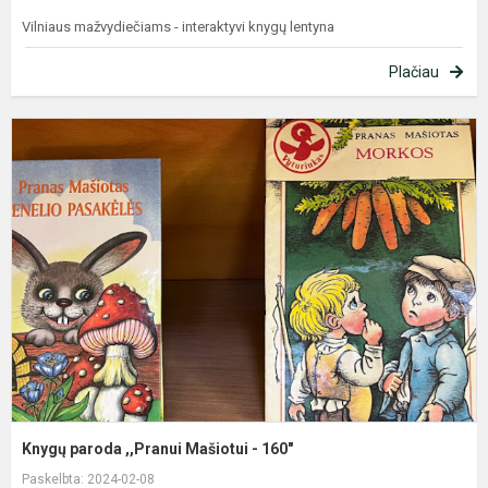
Vilniaus mažvydiečiams - interaktyvi knygų lentyna
Plačiau
K
p
,
M
-
1
Knygų paroda ,,Pranui Mašiotui - 160"
Paskelbta: 2024-02-08