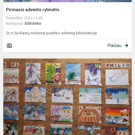
Pirmasis advento rytmetis
Paskelbta: 2023-12-05
Kategorija:
Biblioteka
2c ir 5a klasių mokiniai pasitiko adventą bibliotekoje
Plačiau
Š
š
l
s
k
d