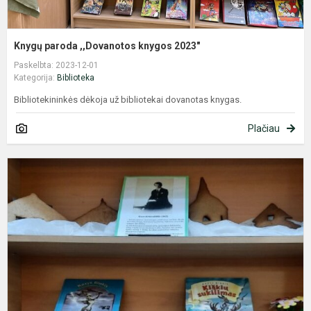
Knygų paroda ,,Dovanotos knygos 2023"
Paskelbta: 2023-12-01
Kategorija:
Biblioteka
Bibliotekininkės dėkoja už bibliotekai dovanotas knygas.
Plačiau
P
,
B
-
1
b