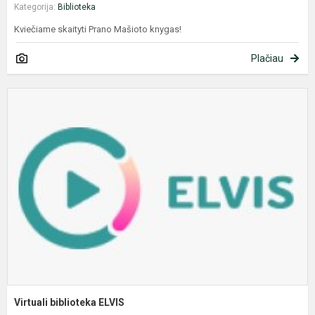
Kategorija:
Biblioteka
Kviečiame skaityti Prano Mašioto knygas!
Plačiau
V
b
E
Virtuali biblioteka ELVIS