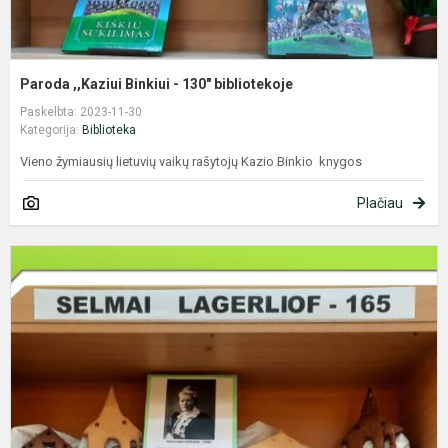
Paroda ,,Kaziui Binkiui - 130" bibliotekoje
Paskelbta: 2023-11-30
Kategorija:
Biblioteka
Vieno žymiausių lietuvių vaikų rašytojų Kazio Binkio knygos
Plačiau
S
L
-
1