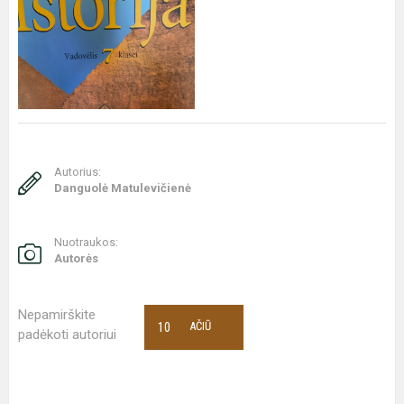
Autorius:
Danguolė Matulevičienė
Nuotraukos:
Autorės
Nepamirškite
10
AČIŪ
padėkoti autoriui