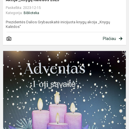
Paskelbta: 2023-12-15
Kategorija:
Biblioteka
Prezidentės Dalios Grybauskaitė inicijuota knygų akcija ,,Knygų
Kalėdos"
Plačiau
P
a
r