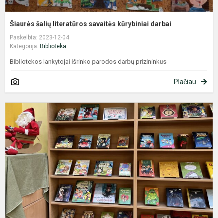
Šiaurės šalių literatūros savaitės kūrybiniai darbai
Paskelbta: 2023-12-04
Kategorija:
Biblioteka
Bibliotekos lankytojai išrinko parodos darbų prizininkus
Plačiau
K
p
,
k
2