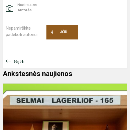
Nuotraukos:
Autorės
Nepamirškite
4
AČIŪ
padėkoti autoriui
Grįžti
Ankstesnės naujienos
S
L
-
1