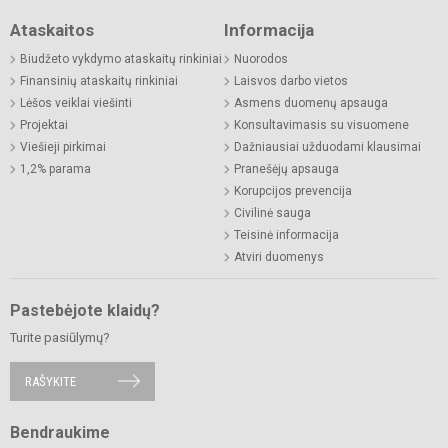
Ataskaitos
Informacija
Biudžeto vykdymo ataskaitų rinkiniai
Nuorodos
Finansinių ataskaitų rinkiniai
Laisvos darbo vietos
Lėšos veiklai viešinti
Asmens duomenų apsauga
Projektai
Konsultavimasis su visuomene
Viešieji pirkimai
Dažniausiai užduodami klausimai
1,2% parama
Pranešėjų apsauga
Korupcijos prevencija
Civilinė sauga
Teisinė informacija
Atviri duomenys
Pastebėjote klaidų?
Turite pasiūlymų?
RAŠYKITE
Bendraukime