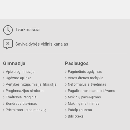
Tvarkaraščiai
Savivaldybės vidinis kanalas
Gimnazija
Paslaugos
Apie progimnaziją
Pagrindinis ugdymas
Ugdymo aplinka
Visos dienos mokykla
Vertybės, vizija, misija, filosofija
Neformalusis švietimas
Progimnazijos simboliai
Pagalba mokiniams ir tėvams
Tradiciniai renginiai
Mokinių pavėžėjimas
Bendradarbiavimas
Mokinių maitinimas
Priėmimas į progimnaziją
Patalpų nuoma
Biblioteka