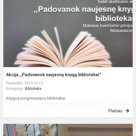
n
k
b
Akcija ,,Padovanok naujesnę knygą bibliotekai"
Paskelbta: 2023-10-12
Kategorija:
Biblioteka
Knygos progimnazijos bibliotekai
Plačiau
P
B