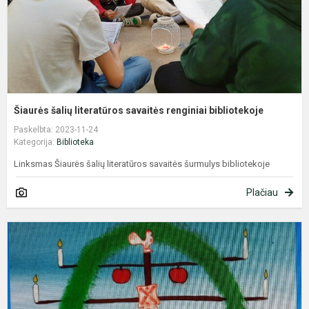
Šiaurės šalių literatūros savaitės renginiai bibliotekoje
Paskelbta: 2023-11-24
Kategorija:
Biblioteka
Linksmas Šiaurės šalių literatūros savaitės šurmulys bibliotekoje
Plačiau
Š
š
b
s
2