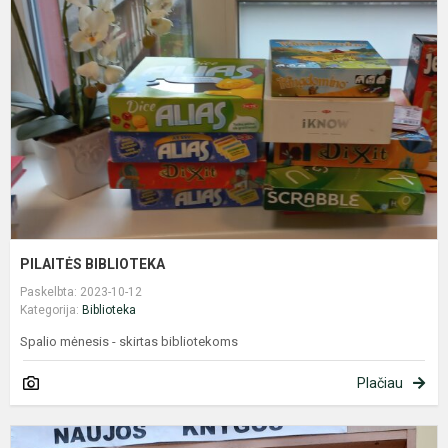
PILAITĖS BIBLIOTEKA
Paskelbta: 2023-10-12
Kategorija:
Biblioteka
Spalio mėnesis - skirtas bibliotekoms
Plačiau
N