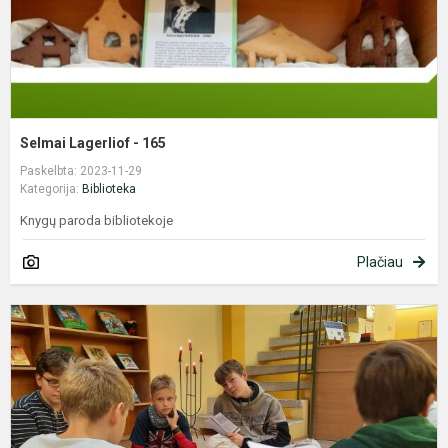
Selmai Lagerliof - 165
Paskelbta: 2023-11-29
Kategorija:
Biblioteka
Knygų paroda bibliotekoje
Plačiau
Š
š
l
s
r
b