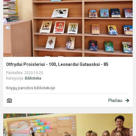
L
G
-
8
Otfrydui Proisleriui - 100, Leonardui Gutauskui - 85
Paskelbta: 2023-10-23
Kategorija:
Biblioteka
Knygų parodos bibliotekoje
Plačiau
B
v
r