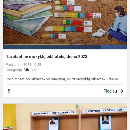
Tarptautinė mokyklų bibliotekų diena 2023
Paskelbta: 2023-10-25
Kategorija:
Biblioteka
Progimnazijos bibliotekos renginiai, skirti Mokyklų bibliotekų dienai
Plačiau
O
P
-
1