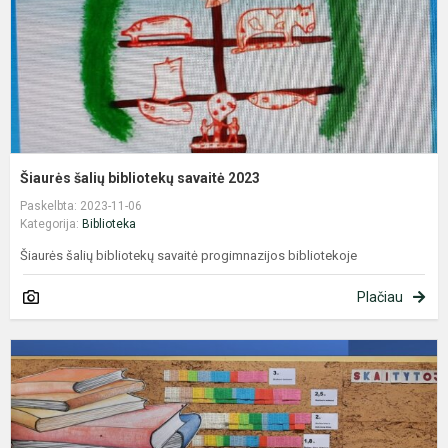
Šiaurės šalių bibliotekų savaitė 2023
Paskelbta: 2023-11-06
Kategorija:
Biblioteka
Šiaurės šalių bibliotekų savaitė progimnazijos bibliotekoje
Plačiau
T
m
b
d
2