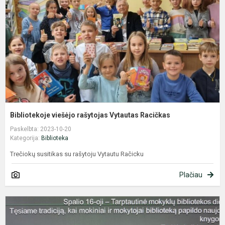
V
R
Bibliotekoje viešėjo rašytojas Vytautas Racičkas
Paskelbta: 2023-10-20
Kategorija:
Biblioteka
Trečiokų susitikas su rašytoju Vytautu Račicku
Plačiau
A
,