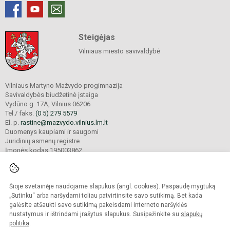
Steigėjas
Vilniaus miesto savivaldybė
Vilniaus Martyno Mažvydo progimnazija
Savivaldybės biudžetinė įstaiga
Vydūno g. 17A, Vilnius 06206
Tel./ faks.
(0 5) 279 5579
El. p.
rastine@mazvydo.vilnius.lm.lt
Duomenys kaupiami ir saugomi
Juridinių asmenų registre
Įmonės kodas 195003862
Šioje svetainėje naudojame slapukus (angl. cookies). Paspaudę mygtuką
© 2022. Vilniaus Martyno Mažvydo progimnazija. Visos teisės saugomos.
Kopijuoti turinį be raštiško įstaigos administracijos sutikimo griežtai draudžiama.
„Sutinku“ arba naršydami toliau patvirtinsite savo sutikimą. Bet kada
galėsite atšaukti savo sutikimą pakeisdami interneto naršyklės
Prieinamumo paraiška
Slapukų valdymas
nustatymus ir ištrindami įrašytus slapukus. Susipažinkite su
slapukų
politika
.
Sumanus būdas atnaujinti