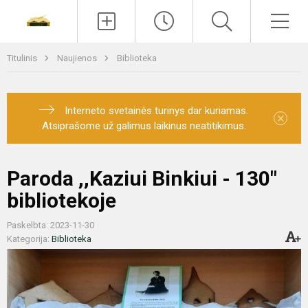
Paieška
Men
Titulinis
Naujienos
Biblioteka
Interneto svetainės turinys dar kuriamas.
×
Atsiprašome už galimus laikinus neatitikimus.
Paroda ,,Kaziui Binkiui - 130"
bibliotekoje
Paskelbta: 2023-11-30
Kategorija:
Biblioteka