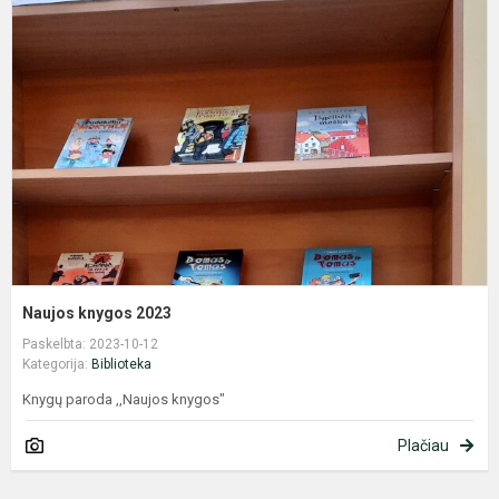
k
2
Naujos knygos 2023
Paskelbta: 2023-10-12
Kategorija:
Biblioteka
Knygų paroda ,,Naujos knygos"
Plačiau