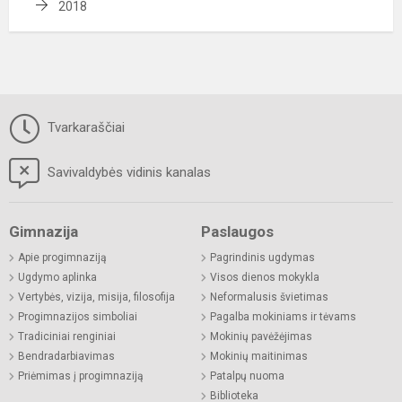
2018
Tvarkaraščiai
Savivaldybės vidinis kanalas
Gimnazija
Paslaugos
Apie progimnaziją
Pagrindinis ugdymas
Ugdymo aplinka
Visos dienos mokykla
Vertybės, vizija, misija, filosofija
Neformalusis švietimas
Progimnazijos simboliai
Pagalba mokiniams ir tėvams
Tradiciniai renginiai
Mokinių pavėžėjimas
Bendradarbiavimas
Mokinių maitinimas
Priėmimas į progimnaziją
Patalpų nuoma
Biblioteka