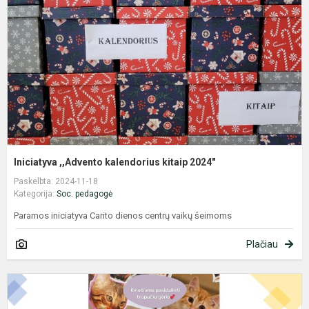
k
2
Iniciatyva ,,Advento kalendorius kitaip 2024"
Paskelbta: 2024-11-18
Kategorija:
Soc. pedagogė
Paramos iniciatyva Carito dienos centrų vaikų šeimoms
Plačiau
P
b