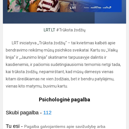
LRT.LT
#Trūksta žodžių
LRT iniciatyva „Trūksta žodžių“ – tai kvietimas kalbėti apie
bendravimo reikšmę mūsų psichikos sveikatai. Kartu su „Vaikų
linija“ ir „Jaunimo linija“ skatiname tarpusavyje dalintis ir
kasdienėmis, ir pačiomis sudėtingiausiomis temomis netgi tada,
kai trūksta žodžių, nepamirštant, kad mūsų dėmesys vienas
kitam išreiškiamas ne vien žodžiais, bet ir bendru patylėjimu,
vienas kito matymu, buvimu kartu.
Psichologinė pagalba
Skubi pagalba -
112
Tu esi
-
Pagalba galvojantiems apie savižudybę arba