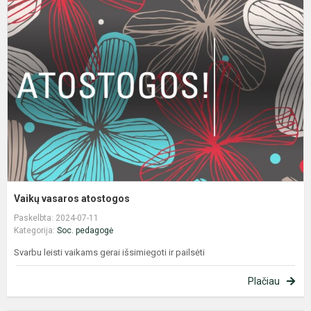
v
a
Vaikų vasaros atostogos
Paskelbta: 2024-07-11
Kategorija:
Soc. pedagogė
Svarbu leisti vaikams gerai išsimiegoti ir pailsėti
Plačiau