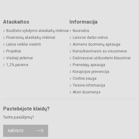
Ataskaitos
Informacija
Biudžeto vykdymo ataskaitų rinkiniai
Nuorodos
Finansinių ataskaitų rinkiniai
Laisvos darbo vietos
Lėšos veiklai viešinti
Asmens duomenų apsauga
Projektai
Konsultavimasis su visuomene
Viešieji pirkimai
Dažniausiai užduodami klausimai
1,2% parama
Pranešėjų apsauga
Korupcijos prevencija
Civilinė sauga
Teisinė informacija
Atviri duomenys
Pastebėjote klaidų?
Turite pasiūlymų?
RAŠYKITE