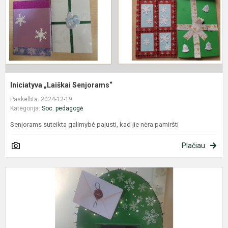
Iniciatyva „Laiškai Senjorams“
Paskelbta: 2024-12-19
Kategorija:
Soc. pedagogė
Senjorams suteikta galimybė pajusti, kad jie nėra pamiršti
Plačiau
P
i
,
s