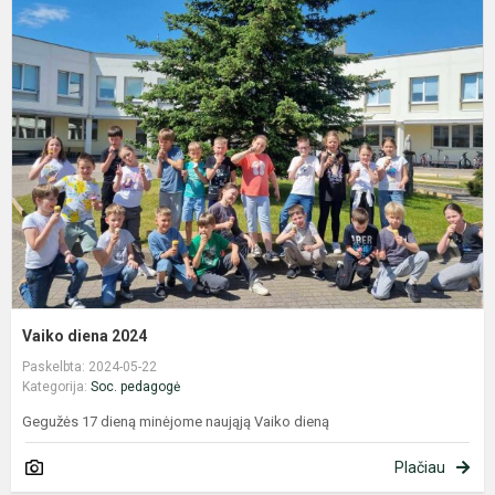
V
d
2
Vaiko diena 2024
Paskelbta: 2024-05-22
Kategorija:
Soc. pedagogė
Gegužės 17 dieną minėjome naująją Vaiko dieną
Plačiau