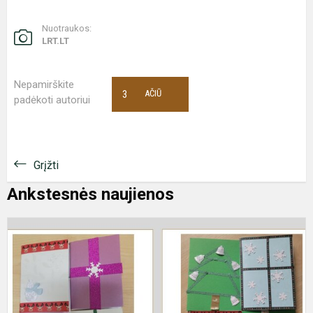
Nuotraukos:
LRT.LT
Nepamirškite
3
AČIŪ
padėkoti autoriui
Grįžti
Ankstesnės naujienos
I
„
S