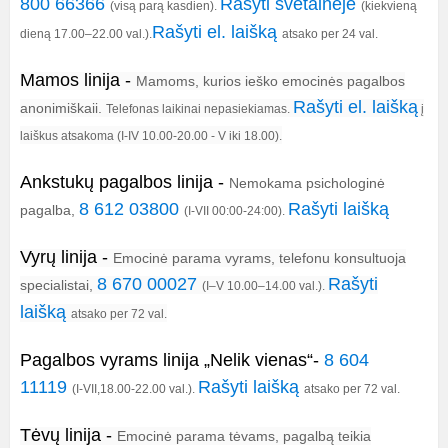
800 66366
Rašyti svetainėje
(visą parą kasdien).
(kiekvieną
Rašyti el. laišką
dieną 17.00–22.00 val.).
atsako per 24 val.
Mamos linija -
Mamoms, kurios ieško emocinės pagalbos
Rašyti el. laišką
anonimiškaii.
Telefonas laikinai nepasiekiamas.
į
laiškus atsakoma (I-IV 10.00-20.00 - V iki 18.00).
Ankstukų pagalbos linija -
Nemokama psichologinė
8 612 03800
Rašyti laišką
pagalba,
(I-VII 00:00-24:00).
Vyrų linija
-
Emocinė parama vyrams, telefonu konsultuoja
8 670 00027
Rašyti
specialistai,
(I–V 10.00–14.00 val.).
laišką
atsako per 72 val.
Pagalbos vyrams linija „Nelik vienas“-
8 604
11119
Rašyti laišką
(I-VII,18.00-22.00 val.).
atsako per 72 val.
Tėvų linija
-
Emocinė parama tėvams, pagalbą teikia