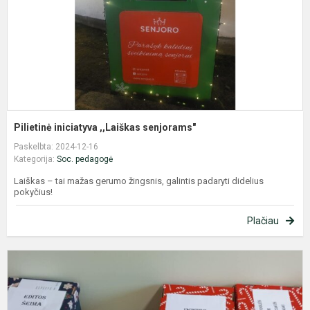
Pilietinė iniciatyva ,,Laiškas senjorams"
Paskelbta: 2024-12-16
Kategorija:
Soc. pedagogė
Laiškas – tai mažas gerumo žingsnis, galintis padaryti didelius
pokyčius!
Plačiau
2
m
p
a