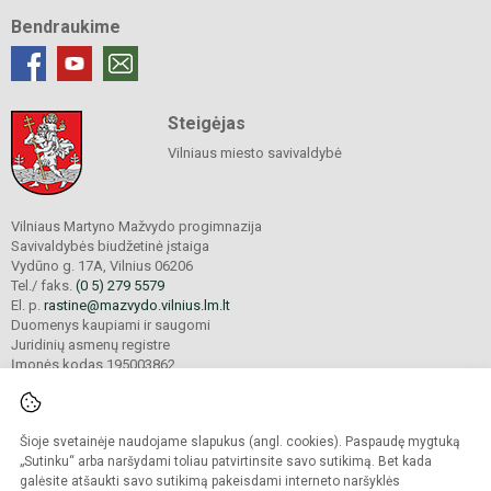
Bendraukime
Steigėjas
Vilniaus miesto savivaldybė
Vilniaus Martyno Mažvydo progimnazija
Savivaldybės biudžetinė įstaiga
Vydūno g. 17A, Vilnius 06206
Tel./ faks.
(0 5) 279 5579
El. p.
rastine@mazvydo.vilnius.lm.lt
Duomenys kaupiami ir saugomi
Juridinių asmenų registre
Įmonės kodas 195003862
Šioje svetainėje naudojame slapukus (angl. cookies). Paspaudę mygtuką
© 2022. Vilniaus Martyno Mažvydo progimnazija. Visos teisės saugomos.
Kopijuoti turinį be raštiško įstaigos administracijos sutikimo griežtai draudžiama.
„Sutinku“ arba naršydami toliau patvirtinsite savo sutikimą. Bet kada
galėsite atšaukti savo sutikimą pakeisdami interneto naršyklės
Prieinamumo paraiška
Slapukų valdymas