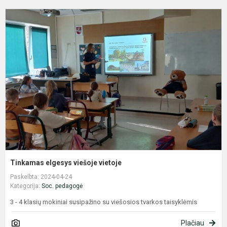
T
e
v
v
Tinkamas elgesys viešoje vietoje
Paskelbta: 2024-04-24
Kategorija:
Soc. pedagogė
3 - 4 klasių mokiniai susipažino su viešosios tvarkos taisyklėmis
Plačiau