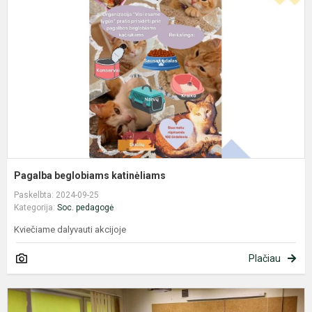
k
Pagalba beglobiams katinėliams
Paskelbta: 2024-09-25
Kategorija:
Soc. pedagogė
Kviečiame dalyvauti akcijoje
Plačiau
P
p