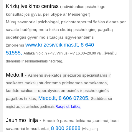
Krizių įveikimo centras
(individualios psichologo
konsultacijos gyvai, per Skype ar Messenger)
Mūsų savanoriai psichologai, psichoterapeutai šešias dienas per
savaitę budėjimų metu teikia skubią psichologinę pagalbą
sudėtingas gyvenimo situacijas išgyvenantiems
www.krizesiveikimas.lt
,
8 640
žmonėms
51555
,
Antakalnio g. 97-47, Vilnius (I–V 16.00–20.00 val., švenčių
dienomis ir sekmadieniais nedirba).
Medo.lt
-
Asmens sveikatos priežiūros specialistams ir
sveikatos mokslų studentams prieinamos nemokamos,
konfidencialios ir operatyvios emocinės ir psichologinės
Medo.lt
,
8 606 07205
.
pagalbos tinklas,
Susidūrus su
registracijos anketos gedimais
Rašyti el. laišką
Jaunimo linija
-
Emocinė parama teikiama jaunimui, budi
8 800 28888
savanoriai konsultantai,
(visą parą