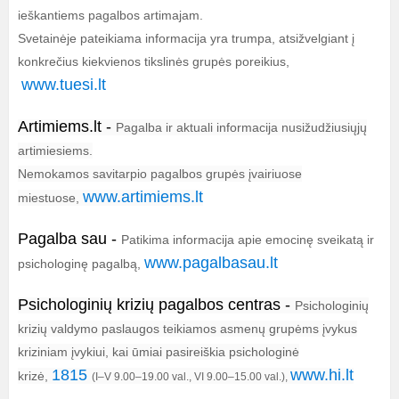
ieškantiems pagalbos artimajam.
Svetainėje pateikiama informacija yra trumpa, atsižvelgiant į
konkrečius kiekvienos tikslinės grupės poreikius,
www.tuesi.lt
Artimiems.lt
-
Pagalba ir aktuali informacija nusižudžiusiųjų
artimiesiems.
Nemokamos savitarpio pagalbos grupės įvairiuose
www.artimiems.lt
miestuose,
Pagalba sau
-
Patikima informacija apie emocinę sveikatą ir
www.pagalbasau.lt
psichologinę pagalbą,
Psichologinių krizių pagalbos centras
-
Psichologinių
krizių valdymo paslaugos teikiamos asmenų grupėms įvykus
kriziniam įvykiui, kai ūmiai pasireiškia psichologinė
1815
www.hi.lt
krizė,
(I–V 9.00–19.00 val., VI 9.00–15.00 val.),