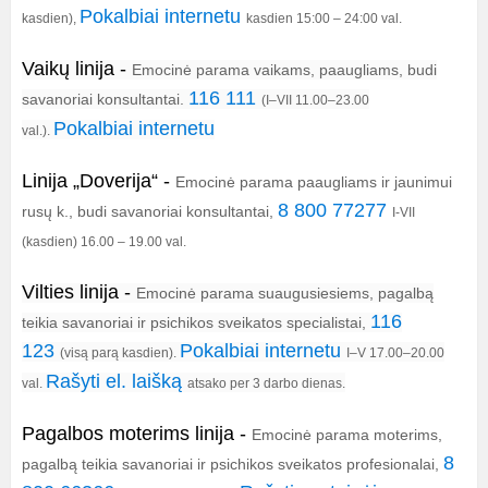
Pokalbiai internetu
kasdien),
kasdien 15:00 – 24:00 val.
Vaikų linija
-
Emocinė parama vaikams, paaugliams, budi
116 111
savanoriai konsultantai.
(I–VII 11.00–23.00
Pokalbiai internetu
val.).
Linija „Doverija“ -
Emocinė parama paaugliams ir jaunimui
8 800 77277
rusų k., budi savanoriai konsultantai,
I-VII
(kasdien) 16.00 – 19.00 val.
Vilties linija
-
Emocinė parama suaugusiesiems, pagalbą
116
teikia savanoriai ir psichikos sveikatos specialistai,
123
Pokalbiai internetu
(visą parą kasdien).
I–V 17.00–20.00
Rašyti el. laišką
val.
atsako per 3 darbo dienas.
Pagalbos moterims linija
-
Emocinė parama moterims,
8
pagalbą teikia savanoriai ir psichikos sveikatos profesionalai,