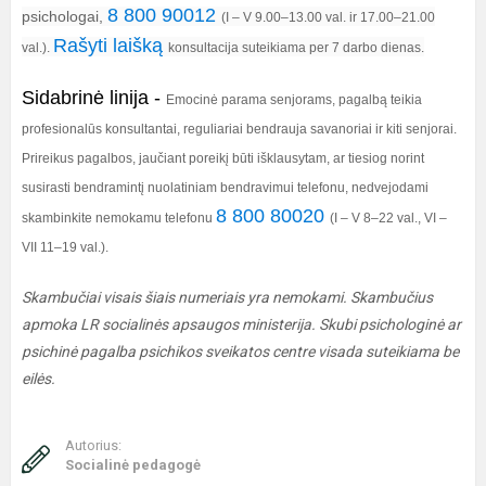
8 800 90012
psichologai,
(I – V 9.00–13.00 val. ir 17.00–21.00
Rašyti laišką
val.).
konsultacija suteikiama per 7 darbo dienas.
Sidabrinė linija
-
Emocinė parama senjorams, pagalbą teikia
profesionalūs konsultantai, reguliariai bendrauja savanoriai ir kiti senjorai.
Prireikus pagalbos, jaučiant poreikį būti išklausytam, ar tiesiog norint
susirasti bendramintį nuolatiniam bendravimui telefonu, nedvejodami
8 800 80020
skambinkite nemokamu telefonu
(I – V 8–22 val., VI –
VII 11–19 val.).
Skambučiai visais šiais numeriais yra nemokami. Skambučius
apmoka LR socialinės apsaugos ministerija. Skubi psichologinė ar
psichinė pagalba psichikos sveikatos centre visada suteikiama be
eilės.
Autorius:
Socialinė pedagogė