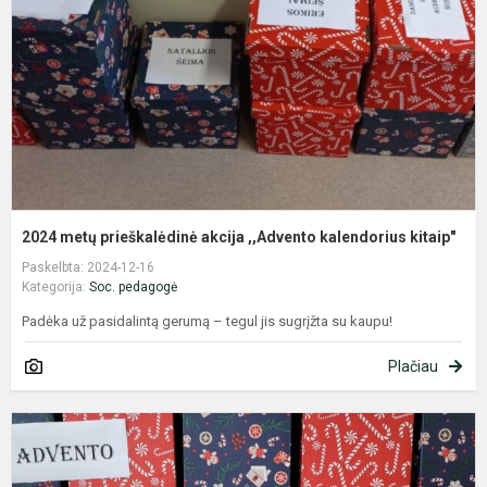
,
k
ki
2024 metų prieškalėdinė akcija ,,Advento kalendorius kitaip"
Paskelbta: 2024-12-16
Kategorija:
Soc. pedagogė
Padėka už pasidalintą gerumą – tegul jis sugrįžta su kaupu!
Plačiau
I
,
k