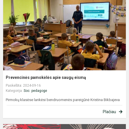
a
s
e
Prevencinės pamokėlės apie saugų eismą
Paskelbta: 2024-09-16
Kategorija:
Soc. pedagogė
Pirmokų klasėse lankėsi bendruomenės pareigūnė Kristina Bikbajeva
Plačiau
V