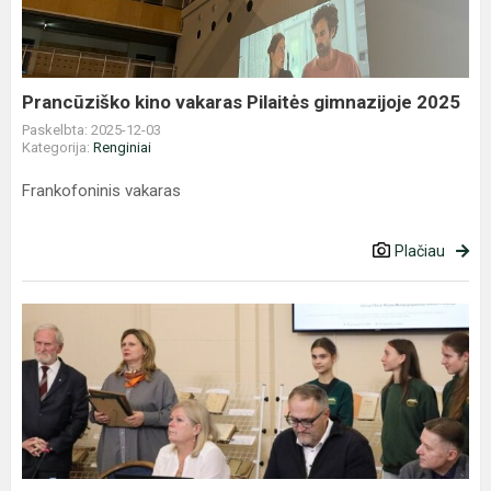
gimnazijoje
2025
Prancūziško kino vakaras Pilaitės gimnazijoje 2025
Paskelbta: 2025-12-03
Kategorija:
Renginiai
Frankofoninis vakaras
Plačiau
Reformacijos
dienos
renginys