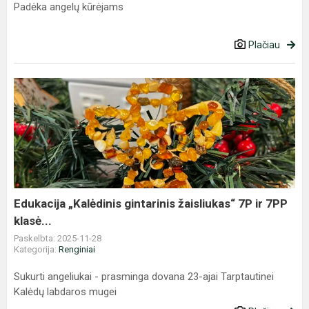
Padėka angelų kūrėjams
Plačiau
Edukacija
„Kalėdinis
gintarinis
žaisliukas“
7P
ir
7PP
klasė...
Edukacija „Kalėdinis gintarinis žaisliukas“ 7P ir 7PP
klasė...
Paskelbta: 2025-11-28
Kategorija:
Renginiai
Sukurti angeliukai - prasminga dovana 23-ajai Tarptautinei
Kalėdų labdaros mugei