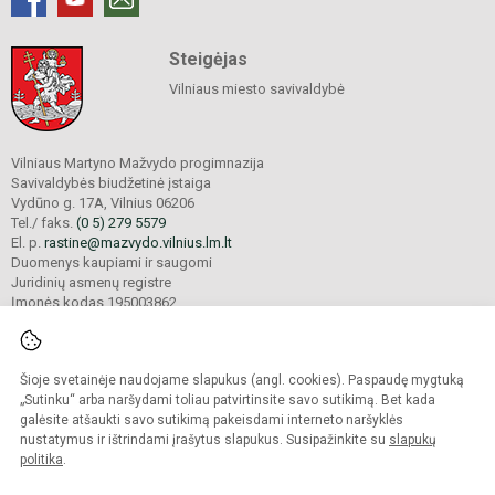
Steigėjas
Vilniaus miesto savivaldybė
Vilniaus Martyno Mažvydo progimnazija
Savivaldybės biudžetinė įstaiga
Vydūno g. 17A, Vilnius 06206
Tel./ faks.
(0 5) 279 5579
El. p.
rastine@mazvydo.vilnius.lm.lt
Duomenys kaupiami ir saugomi
Juridinių asmenų registre
Įmonės kodas 195003862
Šioje svetainėje naudojame slapukus (angl. cookies). Paspaudę mygtuką
© 2022. Vilniaus Martyno Mažvydo progimnazija. Visos teisės saugomos.
Kopijuoti turinį be raštiško įstaigos administracijos sutikimo griežtai draudžiama.
„Sutinku“ arba naršydami toliau patvirtinsite savo sutikimą. Bet kada
galėsite atšaukti savo sutikimą pakeisdami interneto naršyklės
Prieinamumo paraiška
Slapukų valdymas
nustatymus ir ištrindami įrašytus slapukus. Susipažinkite su
slapukų
politika
.
Sumanus būdas atnaujinti
mokyklos interneto