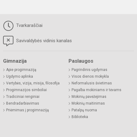
Tvarkaraščiai
Savivaldybės vidinis kanalas
Gimnazija
Paslaugos
Apie progimnaziją
Pagrindinis ugdymas
Ugdymo aplinka
Visos dienos mokykla
Vertybės, vizija, misija, filosofija
Neformalusis švietimas
Progimnazijos simboliai
Pagalba mokiniams ir tėvams
Tradiciniai renginiai
Mokinių pavėžėjimas
Bendradarbiavimas
Mokinių maitinimas
Priėmimas į progimnaziją
Patalpų nuoma
Biblioteka