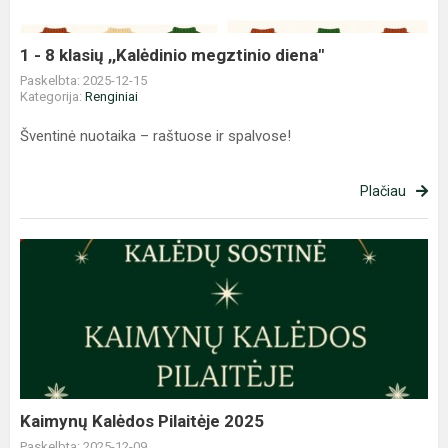
megztinio
diena"
1 - 8 klasių ,,Kalėdinio megztinio diena"
Paskelbta: 2025-12-15
Kategorija:
Renginiai
Šventinė nuotaika – raštuose ir spalvose!
Plačiau
Kaimynų
Kalėdos
Pilaitėje
2025
Kaimynų Kalėdos Pilaitėje 2025
Paskelbta: 2025-12-09