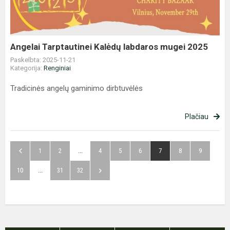
mugei
2025
Angelai Tarptautinei Kalėdų labdaros mugei 2025
Paskelbta: 2025-11-21
Kategorija:
Renginiai
Tradicinės angelų gaminimo dirbtuvėlės
Plačiau
1
2
...
4
5
6
7
8
9
10
...
31
32