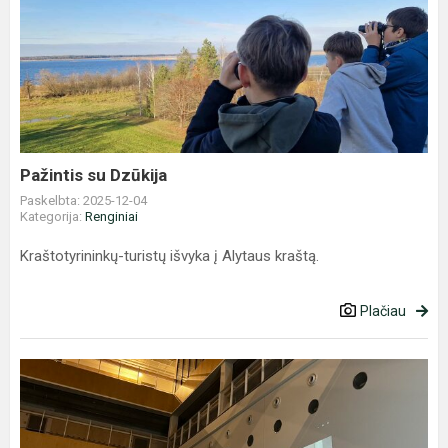
Pažintis
su
Dzūkija
Pažintis su Dzūkija
Paskelbta: 2025-12-04
Kategorija:
Renginiai
Kraštotyrininkų-turistų išvyka į Alytaus kraštą.
Plačiau
Prancūziško
kino
vakaras
Pilaitės