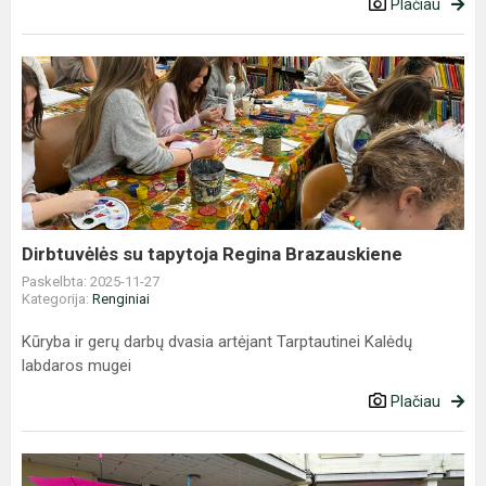
Plačiau
Dirbtuvėlės
su
tapytoja
Regina
Brazauskiene
Dirbtuvėlės su tapytoja Regina Brazauskiene
Paskelbta: 2025-11-27
Kategorija:
Renginiai
Kūryba ir gerų darbų dvasia artėjant Tarptautinei Kalėdų
labdaros mugei
Plačiau
Tarptautinės