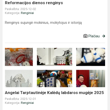
Reformacijos dienos renginys
Paskelbta: 2025-12-02
Kategorija:
Renginiai
Renginys sujungė mokinius, mokytojus ir istoriją
Plačiau
Angelai
Tarptautinėje
Kalėdų
labdaros
mugėje
2025
Angelai Tarptautinėje Kalėdų labdaros mugėje 2025
Paskelbta: 2025-12-01
Kategorija:
Renginiai