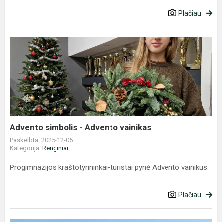
Plačiau
Advento
simbolis
-
Advento
vainikas
Advento simbolis - Advento vainikas
Paskelbta: 2025-12-05
Kategorija:
Renginiai
Progimnazijos kraštotyrininkai-turistai pynė Advento vainikus
Plačiau