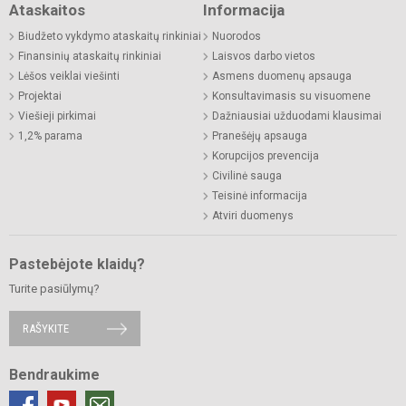
Ataskaitos
Informacija
Biudžeto vykdymo ataskaitų rinkiniai
Nuorodos
Finansinių ataskaitų rinkiniai
Laisvos darbo vietos
Lėšos veiklai viešinti
Asmens duomenų apsauga
Projektai
Konsultavimasis su visuomene
Viešieji pirkimai
Dažniausiai užduodami klausimai
1,2% parama
Pranešėjų apsauga
Korupcijos prevencija
Civilinė sauga
Teisinė informacija
Atviri duomenys
Pastebėjote klaidų?
Turite pasiūlymų?
RAŠYKITE
Bendraukime