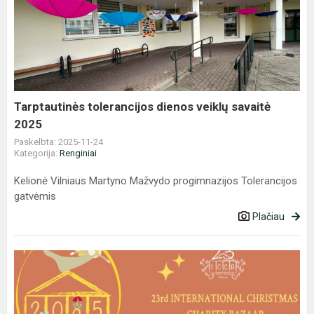
tolerancijos
dienos
veiklų
savaitė
2025
Tarptautinės tolerancijos dienos veiklų savaitė
2025
Paskelbta: 2025-11-24
Kategorija:
Renginiai
Kelionė Vilniaus Martyno Mažvydo progimnazijos Tolerancijos
gatvėmis
Plačiau
Angelai
Tarptautinei
Kalėdų
labdaros