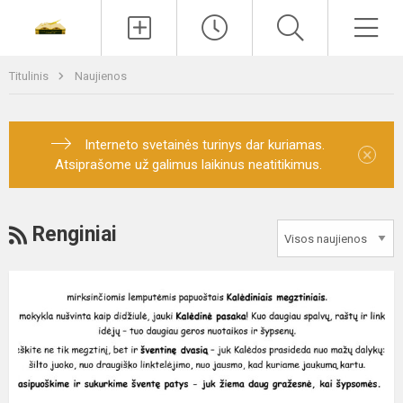
Paieška
Men
Titulinis
Naujienos
Interneto svetainės turinys dar kuriamas.
×
Atsiprašome už galimus laikinus neatitikimus.
RSS
Renginiai
1
-
8
klasių
,,Kalėdinio