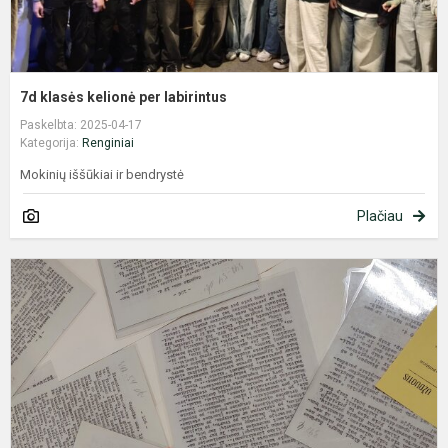
7d klasės kelionė per labirintus
Paskelbta: 2025-04-17
Kategorija:
Renginiai
Mokinių iššūkiai ir bendrystė
Plačiau
S
t
a
E
u
L