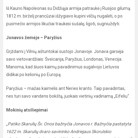
Iš Kauno Napoleonas su Didžiąja armija patraukė į Rusijos gilumą.
1812 m. birželį prancūzai išžygiavo kupini vilčių nugalėti, o po
pusmečio armijos likučiai traukėsi sušalę, ligoti, sugniuždyti.
Jonavos žemėje – Paryžius
Grįždami į Vilnių aštuntokai sustojo Jonavoje. Jonava garsėja
savo vietovardžiais: Šveicarija, Paryžius, Londonas, Venecija.
Manoma, kad šiuos kaimų pavadinimus sugalvojo Lietuvos
didikai po kelionių po Europą.
Paryžius – mažas kaimelis ant Neries kranto. Taip pavadintas,
nes turi savo vandens bokštą, juokais vietinių vadinamą „Eifeliu“.
Mokinių atsiliepimai
„Patiko Skarulių Šv. Onos bažnyčia Jonavos r. Bažnyčia pastatyta
1622 m. Skarulių dvaro savininko Andriejaus Skorulskio