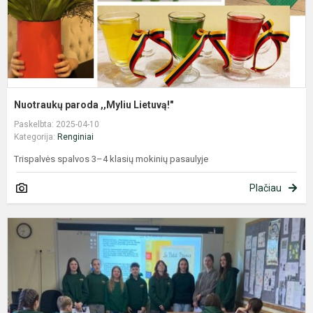
Nuotraukų paroda ,,Myliu Lietuvą!"
Paskelbta: 2025-04-10
Kategorija:
Renginiai
Trispalvės spalvos 3–4 klasių mokinių pasaulyje
Plačiau
F
d
k
s
„
p