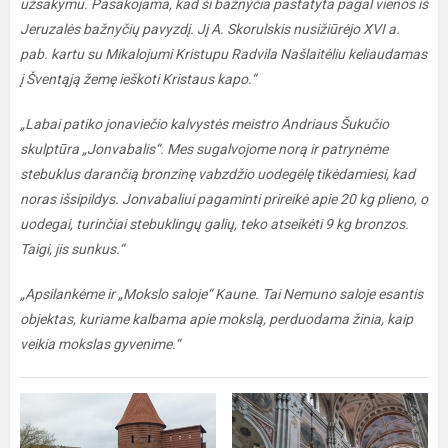
užsakymu. Pasakojama, kad ši bažnyčia pastatyta pagal vienos iš
Jeruzalės bažnyčių pavyzdį. Jį A. Skorulskis nusižiūrėjo XVI a.
pab. kartu su Mikalojumi Kristupu Radvila Našlaitėliu keliaudamas
į Šventąją žemę ieškoti Kristaus kapo.“
„Labai patiko jonaviečio kalvystės meistro Andriaus Šukučio
skulptūra „Jonvabalis“. Mes sugalvojome norą ir patrynėme
stebuklus darančią bronzinę vabzdžio uodegėlę tikėdamiesi, kad
noras išsipildys. Jonvabaliui pagaminti prireikė apie 20 kg plieno, o
uodegai, turinčiai stebuklingų galių, teko atseikėti 9 kg bronzos.
Taigi, jis sunkus.“
„Apsilankėme ir „Mokslo saloje“ Kaune. Tai Nemuno saloje esantis
objektas, kuriame kalbama apie mokslą, perduodama žinia, kaip
veikia mokslas gyvenime.“