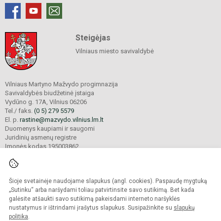
Steigėjas
Vilniaus miesto savivaldybė
Vilniaus Martyno Mažvydo progimnazija
Savivaldybės biudžetinė įstaiga
Vydūno g. 17A, Vilnius 06206
Tel./ faks.
(0 5) 279 5579
El. p.
rastine@mazvydo.vilnius.lm.lt
Duomenys kaupiami ir saugomi
Juridinių asmenų registre
Įmonės kodas 195003862
Šioje svetainėje naudojame slapukus (angl. cookies). Paspaudę mygtuką
© 2022. Vilniaus Martyno Mažvydo progimnazija. Visos teisės saugomos.
Kopijuoti turinį be raštiško įstaigos administracijos sutikimo griežtai draudžiama.
„Sutinku“ arba naršydami toliau patvirtinsite savo sutikimą. Bet kada
galėsite atšaukti savo sutikimą pakeisdami interneto naršyklės
Prieinamumo paraiška
Slapukų valdymas
nustatymus ir ištrindami įrašytus slapukus. Susipažinkite su
slapukų
politika
.
Sumanus būdas atnaujinti