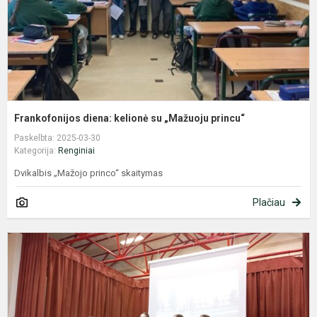
Frankofonijos diena: kelionė su „Mažuoju princu“
Paskelbta: 2025-03-30
Kategorija:
Renginiai
Dvikalbis „Mažojo princo“ skaitymas
Plačiau
P
d
b
2