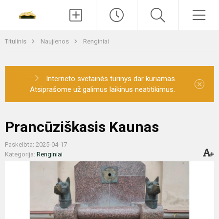
Paieška
Men
Titulinis
Naujienos
Renginiai
Interneto svetainės turinys dar kuriamas.
×
Atsiprašome už galimus laikinus neatitikimus.
Prancūziškasis Kaunas
Paskelbta: 2025-04-17
Kategorija:
Renginiai