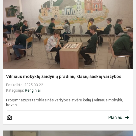
ž
p
k
š
v
Vilniaus mokyklų žaidynių pradinių klasių šaškių varžybos
Paskelbta: 2025-03-22
Kategorija:
Renginiai
Progimnazijos tarpklasinės varžybos atvėrė kelią į Vilniaus mokyklų
kovas
Plačiau
S