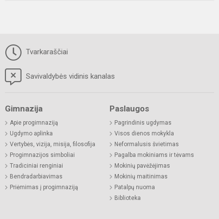
Tvarkaraščiai
Savivaldybės vidinis kanalas
Gimnazija
Paslaugos
Apie progimnaziją
Pagrindinis ugdymas
Ugdymo aplinka
Visos dienos mokykla
Vertybės, vizija, misija, filosofija
Neformalusis švietimas
Progimnazijos simboliai
Pagalba mokiniams ir tėvams
Tradiciniai renginiai
Mokinių pavėžėjimas
Bendradarbiavimas
Mokinių maitinimas
Priėmimas į progimnaziją
Patalpų nuoma
Biblioteka