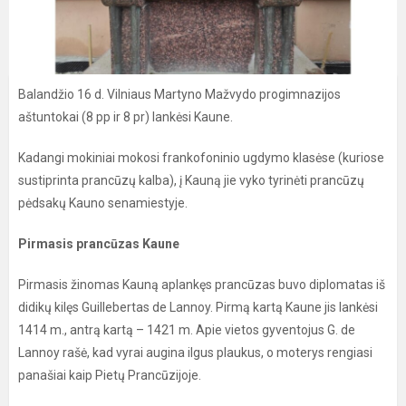
Balandžio 16 d. Vilniaus Martyno Mažvydo progimnazijos
aštuntokai (8 pp ir 8 pr) lankėsi Kaune.
Kadangi mokiniai mokosi frankofoninio ugdymo klasėse (kuriose
sustiprinta prancūzų kalba), į Kauną jie vyko tyrinėti prancūzų
pėdsakų Kauno senamiestyje.
Pirmasis prancūzas Kaune
Pirmasis žinomas Kauną aplankęs prancūzas buvo diplomatas iš
didikų kilęs Guillebertas de Lannoy. Pirmą kartą Kaune jis lankėsi
1414 m., antrą kartą – 1421 m. Apie vietos gyventojus G. de
Lannoy rašė, kad vyrai augina ilgus plaukus, o moterys rengiasi
panašiai kaip Pietų Prancūzijoje.