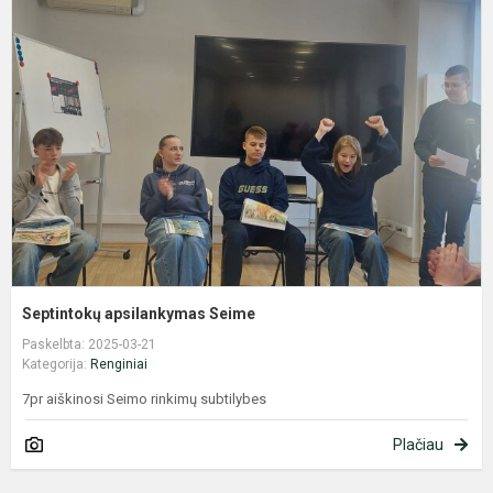
a
S
Septintokų apsilankymas Seime
Paskelbta: 2025-03-21
Kategorija:
Renginiai
7pr aiškinosi Seimo rinkimų subtilybes
Plačiau