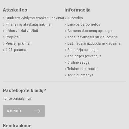
Ataskaitos
Informacija
Biudžeto vykdymo ataskaitų rinkiniai
Nuorodos
Finansinių ataskaitų rinkiniai
Laisvos darbo vietos
Lėšos veiklai viešinti
Asmens duomenų apsauga
Projektai
Konsultavimasis su visuomene
Viešieji pirkimai
Dažniausiai užduodami klausimai
1,2% parama
Pranešėjų apsauga
Korupcijos prevencija
Civilinė sauga
Teisinė informacija
Atviri duomenys
Pastebėjote klaidų?
Turite pasiūlymų?
RAŠYKITE
Bendraukime