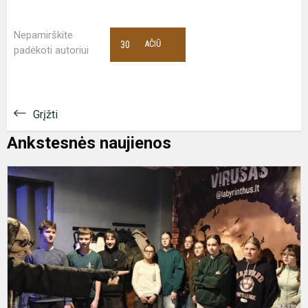
Nepamirškite
30
AČIŪ
padėkoti autoriui
Grįžti
Ankstesnės naujienos
7
k
k
p
l