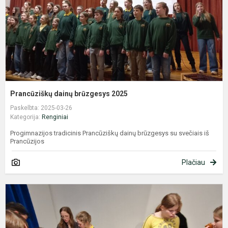
Prancūziškų dainų brūzgesys 2025
Paskelbta: 2025-03-26
Kategorija:
Renginiai
Progimnazijos tradicinis Prancūziškų dainų brūzgesys su svečiais iš
Prancūzijos
Plačiau
P
s
ž
m