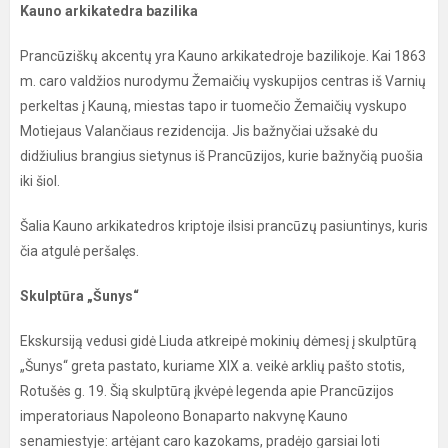
Kauno arkikatedra bazilika
Prancūziškų akcentų yra Kauno arkikatedroje bazilikoje. Kai 1863
m. caro valdžios nurodymu Žemaičių vyskupijos centras iš Varnių
perkeltas į Kauną, miestas tapo ir tuomečio Žemaičių vyskupo
Motiejaus Valančiaus rezidencija. Jis bažnyčiai užsakė du
didžiulius brangius sietynus iš Prancūzijos, kurie bažnyčią puošia
iki šiol.
Šalia Kauno arkikatedros kriptoje ilsisi prancūzų pasiuntinys, kuris
čia atgulė peršalęs.
Skulptūra „Šunys“
Ekskursiją vedusi gidė Liuda atkreipė mokinių dėmesį į skulptūrą
„Šunys“ greta pastato, kuriame XIX a. veikė arklių pašto stotis,
Rotušės g. 19. Šią skulptūrą įkvėpė legenda apie Prancūzijos
imperatoriaus Napoleono Bonaparto nakvynę Kauno
senamiestyje: artėjant caro kazokams, pradėjo garsiai loti