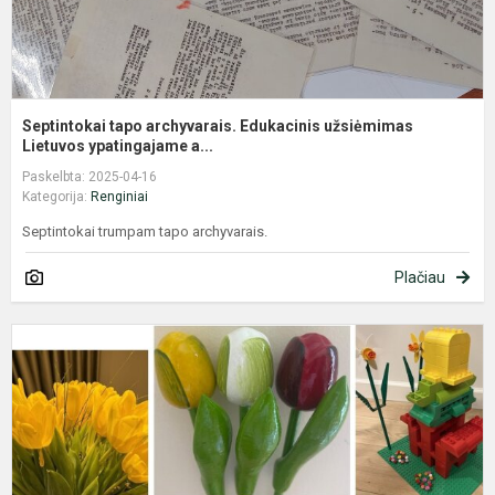
Septintokai tapo archyvarais. Edukacinis užsiėmimas
Lietuvos ypatingajame a...
Paskelbta: 2025-04-16
Kategorija:
Renginiai
Septintokai trumpam tapo archyvarais.
Plačiau
N
p
,
L