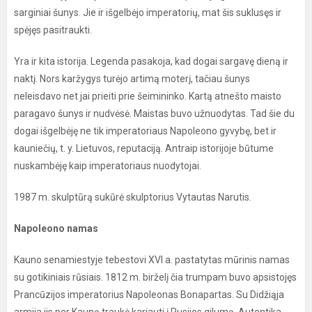
sarginiai šunys. Jie ir išgelbėjo imperatorių, mat šis suklusęs ir
spėjęs pasitraukti.
Yra ir kita istorija. Legenda pasakoja, kad dogai sargavę dieną ir
naktį. Nors karžygys turėjo artimą moterį, tačiau šunys
neleisdavo net jai prieiti prie šeimininko. Kartą atnešto maisto
paragavo šunys ir nudvėsė. Maistas buvo užnuodytas. Tad šie du
dogai išgelbėję ne tik imperatoriaus Napoleono gyvybę, bet ir
kauniečių, t. y. Lietuvos, reputaciją. Antraip istorijoje būtume
nuskambėję kaip imperatoriaus nuodytojai.
1987 m. skulptūrą sukūrė skulptorius Vytautas Narutis.
Napoleono namas
Kauno senamiestyje tebestovi XVI a. pastatytas mūrinis namas
su gotikiniais rūsiais. 1812 m. birželį čia trumpam buvo apsistojęs
Prancūzijos imperatorius Napoleonas Bonapartas. Su Didžiąja