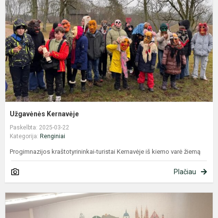
Užgavėnės Kernavėje
Paskelbta: 2025-03-22
Kategorija:
Renginiai
Progimnazijos kraštotyrininkai-turistai Kernavėje iš kiemo varė žiemą
Plačiau
V
m