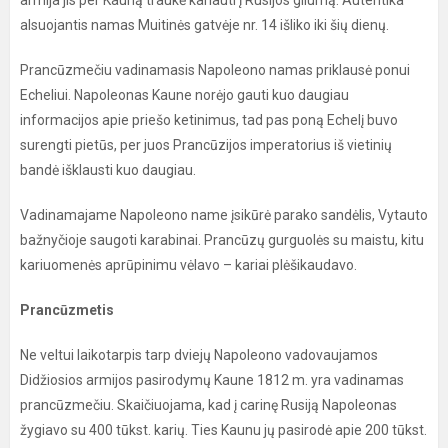
armija jis per Kauną traukė kariauti į Rusijos gilumą. Autentika
alsuojantis namas Muitinės gatvėje nr. 14 išliko iki šių dienų.
Prancūzmečiu vadinamasis Napoleono namas priklausė ponui
Echeliui. Napoleonas Kaune norėjo gauti kuo daugiau
informacijos apie priešo ketinimus, tad pas poną Echelį buvo
surengti pietūs, per juos Prancūzijos imperatorius iš vietinių
bandė išklausti kuo daugiau.
Vadinamajame Napoleono name įsikūrė parako sandėlis, Vytauto
bažnyčioje saugoti karabinai. Prancūzų gurguolės su maistu, kitu
kariuomenės aprūpinimu vėlavo – kariai plėšikaudavo.
Prancūzmetis
Ne veltui laikotarpis tarp dviejų Napoleono vadovaujamos
Didžiosios armijos pasirodymų Kaune 1812 m. yra vadinamas
prancūzmečiu. Skaičiuojama, kad į carinę Rusiją Napoleonas
žygiavo su 400 tūkst. karių. Ties Kaunu jų pasirodė apie 200 tūkst.