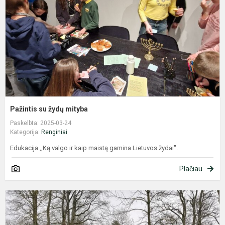
Pažintis su žydų mityba
Paskelbta: 2025-03-24
Kategorija:
Renginiai
Edukacija ,,Ką valgo ir kaip maistą gamina Lietuvos žydai".
Plačiau
U
K