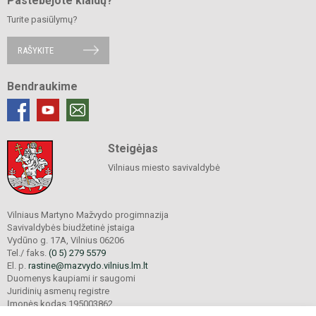
Pastebėjote klaidų?
Turite pasiūlymų?
RAŠYKITE
Bendraukime
Steigėjas
Vilniaus miesto savivaldybė
Vilniaus Martyno Mažvydo progimnazija
Savivaldybės biudžetinė įstaiga
Vydūno g. 17A, Vilnius 06206
Tel./ faks.
(0 5) 279 5579
El. p.
rastine@mazvydo.vilnius.lm.lt
Duomenys kaupiami ir saugomi
Juridinių asmenų registre
Įmonės kodas 195003862