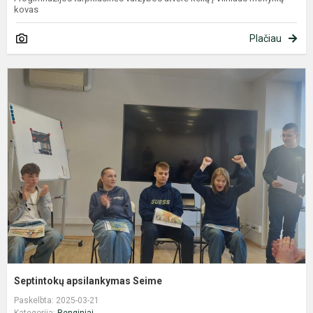
kovas
Plačiau
S
a
S
Septintokų apsilankymas Seime
Paskelbta: 2025-03-21
Kategorija:
Renginiai