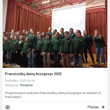
P
d
b
2
Prancūziškų dainų brūzgesys 2025
Paskelbta: 2025-03-26
Kategorija:
Renginiai
Progimnazijos tradicinis Prancūziškų dainų brūzgesys su svečiais iš
Prancūzijos
Plačiau