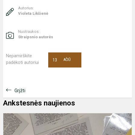
Autorius:
Violeta Likšienė
Nuotraukos:
Straipsnio autorės
Nepamirškite
13
AČIŪ
padėkoti autoriui
Grįžti
Ankstesnės naujienos
S
t
a