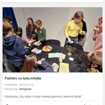
P
s
ž
m
Pažintis su žydų mityba
Paskelbta: 2025-03-24
Kategorija:
Renginiai
Edukacija ,,Ką valgo ir kaip maistą gamina Lietuvos žydai".