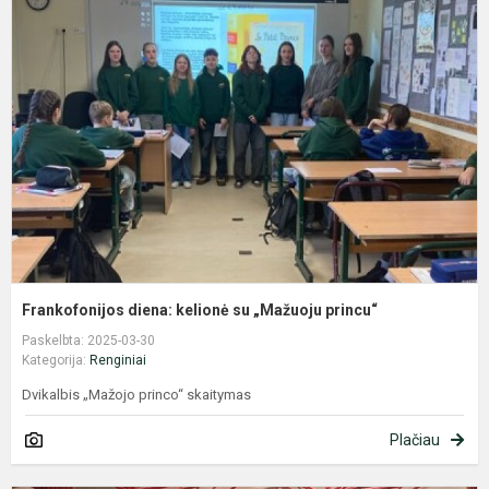
d
k
s
„
p
Frankofonijos diena: kelionė su „Mažuoju princu“
Paskelbta: 2025-03-30
Kategorija:
Renginiai
Dvikalbis „Mažojo princo“ skaitymas
Plačiau