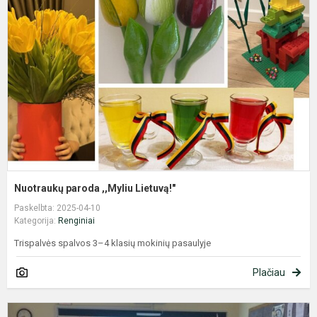
,
L
Nuotraukų paroda ,,Myliu Lietuvą!"
Paskelbta: 2025-04-10
Kategorija:
Renginiai
Trispalvės spalvos 3–4 klasių mokinių pasaulyje
Plačiau
F