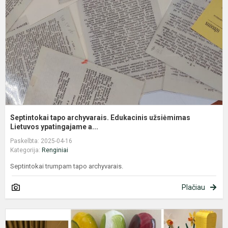
E
u
L
Septintokai tapo archyvarais. Edukacinis užsiėmimas
Lietuvos ypatingajame a...
Paskelbta: 2025-04-16
Kategorija:
Renginiai
Septintokai trumpam tapo archyvarais.
Plačiau
N
p