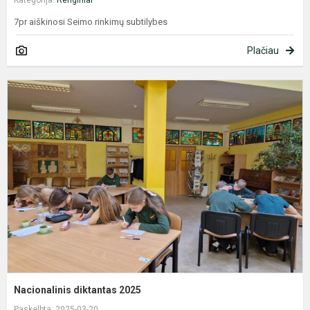
7pr aiškinosi Seimo rinkimų subtilybes
Plačiau
N
d
2
Nacionalinis diktantas 2025
Paskelbta: 2025-03-20