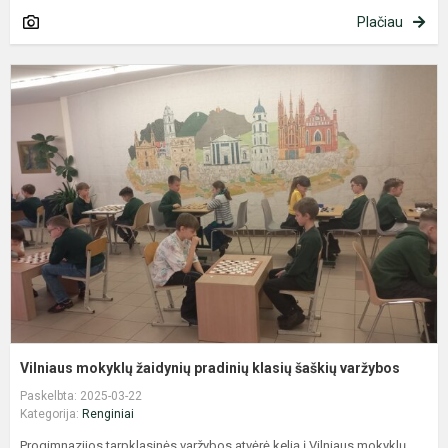
Plačiau
V
m
ž
p
k
š
v
Vilniaus mokyklų žaidynių pradinių klasių šaškių varžybos
Paskelbta: 2025-03-22
Kategorija:
Renginiai
Progimnazijos tarpklasinės varžybos atvėrė kelią į Vilniaus mokyklų