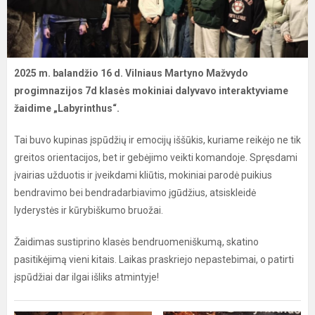
2025 m. balandžio 16 d. Vilniaus Martyno Mažvydo
progimnazijos 7d klasės mokiniai dalyvavo interaktyviame
žaidime „Labyrinthus“.
Tai buvo kupinas įspūdžių ir emocijų iššūkis, kuriame reikėjo ne tik
greitos orientacijos, bet ir gebėjimo veikti komandoje. Spręsdami
įvairias užduotis ir įveikdami kliūtis, mokiniai parodė puikius
bendravimo bei bendradarbiavimo įgūdžius, atsiskleidė
lyderystės ir kūrybiškumo bruožai.
Žaidimas sustiprino klasės bendruomeniškumą, skatino
pasitikėjimą vieni kitais. Laikas praskriejo nepastebimai, o patirti
įspūdžiai dar ilgai išliks atmintyje!