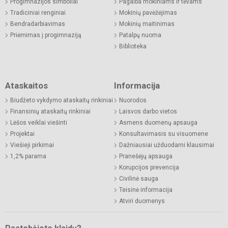
Progimnazijos simboliai
Pagalba mokiniams ir tėvams
Tradiciniai renginiai
Mokinių pavėžėjimas
Bendradarbiavimas
Mokinių maitinimas
Priėmimas į progimnaziją
Patalpų nuoma
Biblioteka
Ataskaitos
Informacija
Biudžeto vykdymo ataskaitų rinkiniai
Nuorodos
Finansinių ataskaitų rinkiniai
Laisvos darbo vietos
Lėšos veiklai viešinti
Asmens duomenų apsauga
Projektai
Konsultavimasis su visuomene
Viešieji pirkimai
Dažniausiai užduodami klausimai
1,2% parama
Pranešėjų apsauga
Korupcijos prevencija
Civilinė sauga
Teisinė informacija
Atviri duomenys