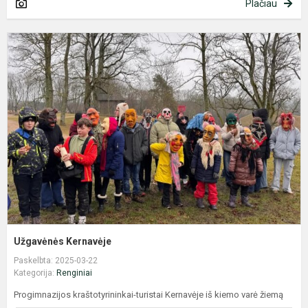
Plačiau
U
K
Užgavėnės Kernavėje
Paskelbta: 2025-03-22
Kategorija:
Renginiai
Progimnazijos kraštotyrininkai-turistai Kernavėje iš kiemo varė žiemą