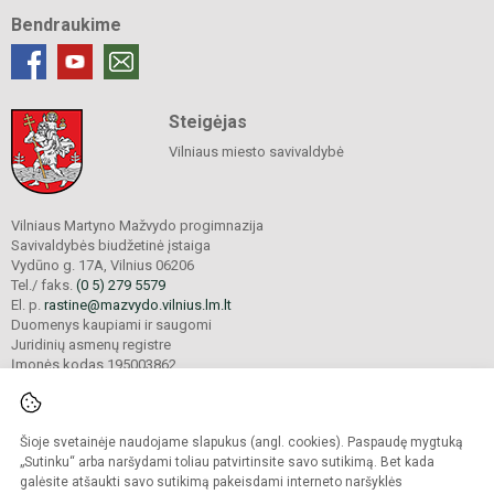
Bendraukime
Steigėjas
Vilniaus miesto savivaldybė
Vilniaus Martyno Mažvydo progimnazija
Savivaldybės biudžetinė įstaiga
Vydūno g. 17A, Vilnius 06206
Tel./ faks.
(0 5) 279 5579
El. p.
rastine@mazvydo.vilnius.lm.lt
Duomenys kaupiami ir saugomi
Juridinių asmenų registre
Įmonės kodas 195003862
Šioje svetainėje naudojame slapukus (angl. cookies). Paspaudę mygtuką
© 2022. Vilniaus Martyno Mažvydo progimnazija. Visos teisės saugomos.
Kopijuoti turinį be raštiško įstaigos administracijos sutikimo griežtai draudžiama.
„Sutinku“ arba naršydami toliau patvirtinsite savo sutikimą. Bet kada
galėsite atšaukti savo sutikimą pakeisdami interneto naršyklės
Prieinamumo paraiška
Slapukų valdymas