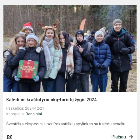
K
k
t
ž
2
Kalėdinis kraštotyrininkų-turistų žygis 2024
Paskelbta: 2024-12-21
Kategorija:
Renginiai
Šventiška ekspedicija per Rokantiškių apylinkes su Kalėdų seneliu
Plačiau