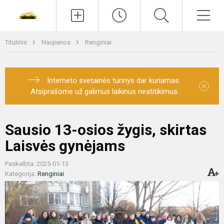
Paieška
Men
Titulinis
Naujienos
Renginiai
Interneto svetainės turinys dar kuriamas.
×
Atsiprašome už galimus laikinus neatitikimus.
Sausio 13-osios žygis, skirtas
Laisvės gynėjams
Paskelbta: 2025-01-13
Kategorija:
Renginiai