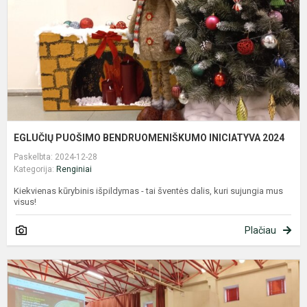
2
EGLUČIŲ PUOŠIMO BENDRUOMENIŠKUMO INICIATYVA 2024
Paskelbta: 2024-12-28
Kategorija:
Renginiai
Kiekvienas kūrybinis išpildymas - tai šventės dalis, kuri sujungia mus
visus!
Plačiau
K
d
k