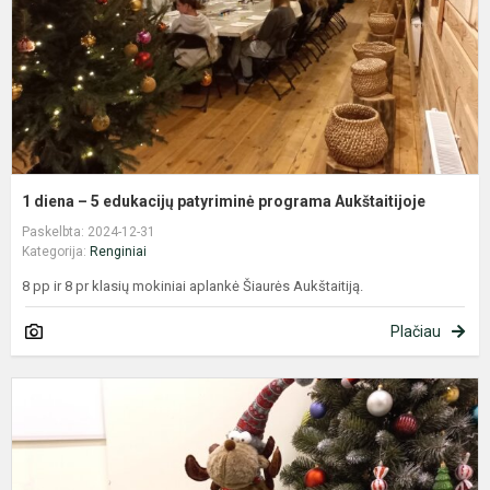
p
p
A
1 diena – 5 edukacijų patyriminė programa Aukštaitijoje
Paskelbta: 2024-12-31
Kategorija:
Renginiai
8 pp ir 8 pr klasių mokiniai aplankė Šiaurės Aukštaitiją.
Plačiau
E
P
B
I