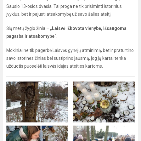
Sausio 13-osios dvasia. Tai proga ne tik prisiminti istorinius
įvykius, bet ir pajusti atsakomybę už savo šalies ateitį.
Šių metų žygio žinia –
„Laisvė iškovota vienybe, išsaugoma
pagarba ir atsakomybe“
.
Mokiniai ne tik pagerbė Laisvės gynėjų atminimą, bet ir praturtino
savo istorines žinias bei sustiprino jausmą, jog jų kartai tenka
užduotis puoselėti laisvės idėjas ateities kartoms.