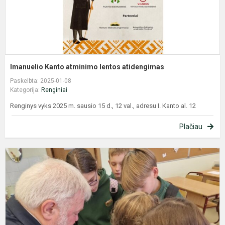
Imanuelio Kanto atminimo lentos atidengimas
Paskelbta: 2025-01-08
Kategorija:
Renginiai
Renginys vyks 2025 m. sausio 15 d., 12 val., adresu I. Kanto al. 12
Plačiau
M
M
p
k
i