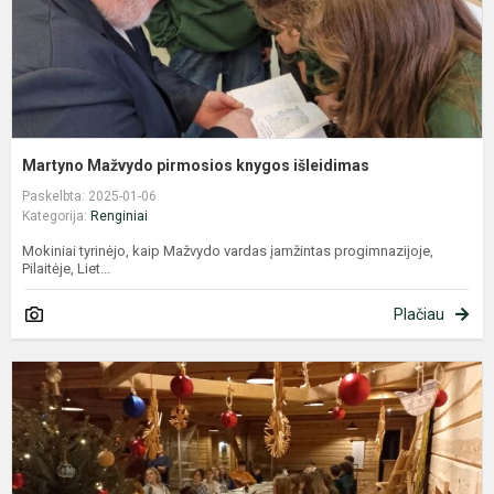
Martyno Mažvydo pirmosios knygos išleidimas
Paskelbta: 2025-01-06
Kategorija:
Renginiai
Mokiniai tyrinėjo, kaip Mažvydo vardas įamžintas progimnazijoje,
Pilaitėje, Liet...
Plačiau
1
d
–
5
e