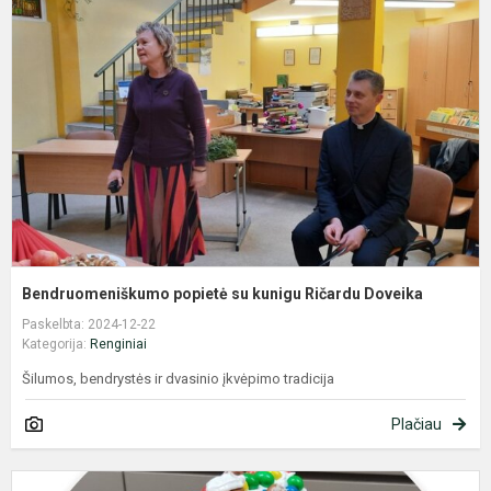
s
k
R
D
Bendruomeniškumo popietė su kunigu Ričardu Doveika
Paskelbta: 2024-12-22
Kategorija:
Renginiai
Šilumos, bendrystės ir dvasinio įkvėpimo tradicija
Plačiau
M