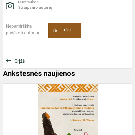
Nuotraukos:
Straipsnio autorių
Nepamirškite
16
AČIŪ
padėkoti autoriui
Grįžti
Ankstesnės naujienos
I
K
a
l
a