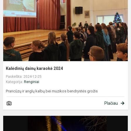
2
Kalėdinių dainų karaokė 2024
Paskelbta: 2024-12-25
Kategorija:
Renginiai
Prancūzų ir anglų kalbų bei muzikos bendrystės grožis
Plačiau
K
t