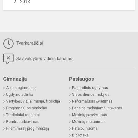
2018
Tvarkaraščiai
Savivaldybės vidinis kanalas
Gimnazija
Paslaugos
Apie progimnaziją
Pagrindinis ugdymas
Ugdymo aplinka
Visos dienos mokykla
Vertybės, vizija, misija, filosofija
Neformalusis švietimas
Progimnazijos simboliai
Pagalba mokiniams ir tėvams
Tradiciniai renginiai
Mokinių pavėžėjimas
Bendradarbiavimas
Mokinių maitinimas
Priėmimas į progimnaziją
Patalpų nuoma
Biblioteka