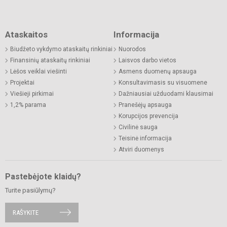
Ataskaitos
Informacija
Biudžeto vykdymo ataskaitų rinkiniai
Nuorodos
Finansinių ataskaitų rinkiniai
Laisvos darbo vietos
Lėšos veiklai viešinti
Asmens duomenų apsauga
Projektai
Konsultavimasis su visuomene
Viešieji pirkimai
Dažniausiai užduodami klausimai
1,2% parama
Pranešėjų apsauga
Korupcijos prevencija
Civilinė sauga
Teisinė informacija
Atviri duomenys
Pastebėjote klaidų?
Turite pasiūlymų?
RAŠYKITE