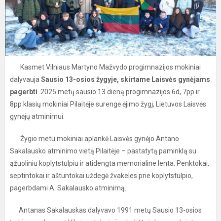
Kasmet Vilniaus Martyno Mažvydo progimnazijos mokiniai
dalyvauja
Sausio 13-osios žygyje, skirtame Laisvės gynėjams
pagerbti
. 2025 metų sausio 13 dieną progimnazijos 6d, 7pp ir
8pp klasių mokiniai Pilaitėje surengė ėjimo žygį, Lietuvos Laisvės
gynėjų atminimui.
Žygio metu mokiniai aplankė Laisvės gynėjo Antano
Sakalausko atminimo vietą Pilaitėje – pastatytą paminklą su
ąžuoliniu koplytstulpiu ir atidengta memorialine lenta. Penktokai,
septintokai ir aštuntokai uždegė žvakeles prie koplytstulpio,
pagerbdami A. Sakalausko atminimą.
Antanas Sakalauskas dalyvavo 1991 metų Sausio 13-osios