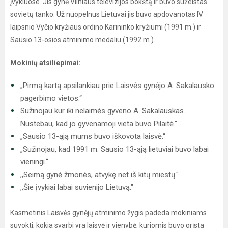
įvykiuose. Jis gynė Vilniaus televizijos bokštą ir buvo sužeistas
sovietų tanko. Už nuopelnus Lietuvai jis buvo apdovanotas IV
laipsnio Vyčio kryžiaus ordino Karininko kryžiumi (1991 m.) ir
Sausio 13-osios atminimo medaliu (1992 m.).
Mokinių atsiliepimai:
„Pirmą kartą apsilankiau prie Laisvės gynėjo A. Sakalausko
pagerbimo vietos.“
Sužinojau kur iki nelaimės gyveno A. Sakalauskas.
Nustebau, kad jo gyvenamoji vieta buvo Pilaitė."
„Sausio 13-ąją mums buvo iškovota laisvė.“
„Sužinojau, kad 1991 m. Sausio 13-ąją lietuviai buvo labai
vieningi.“
,,Seimą gynė žmonės, atvykę net iš kitų miestų."
,,Šie įvykiai labai suvienijo Lietuvą."
Kasmetinis Laisvės gynėjų atminimo žygis padeda mokiniams
suvokti, kokia svarbi yra laisvė ir vienybė, kuriomis buvo grįsta