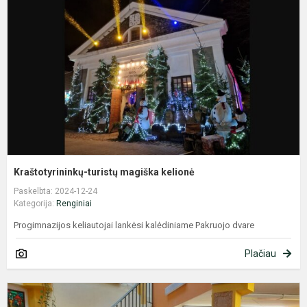
m
k
Kraštotyrininkų-turistų magiška kelionė
Paskelbta: 2024-12-24
Kategorija:
Renginiai
Progimnazijos keliautojai lankėsi kalėdiniame Pakruojo dvare
Plačiau
B
p