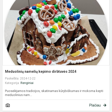
n
k
d
2
Meduolinių namelių kepimo dirbtuvės 2024
Paskelbta: 2024-12-22
Kategorija:
Renginiai
Puoselėjamos tradicijos, skatinamas kūrybiškumas ir mokoma kepti
meduolinius nam...
Plačiau