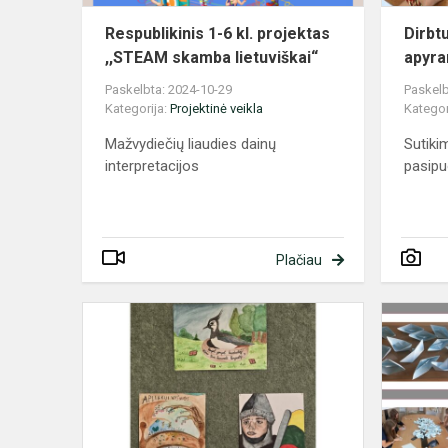
lietuviškai“...
Respublikinis 1-6 kl. projektas
Dirbt
,,STEAM skamba lietuviškai“
apyra
Paskelbta: 2024-10-29
Paskelb
Kategorija:
Projektinė veikla
Kategor
Mažvydiečių liaudies dainų
Sutiki
interpretacijos
pasip
Plačiau
Iliustracijų
darbų
paroda
,,Mano
šeimos
daina"