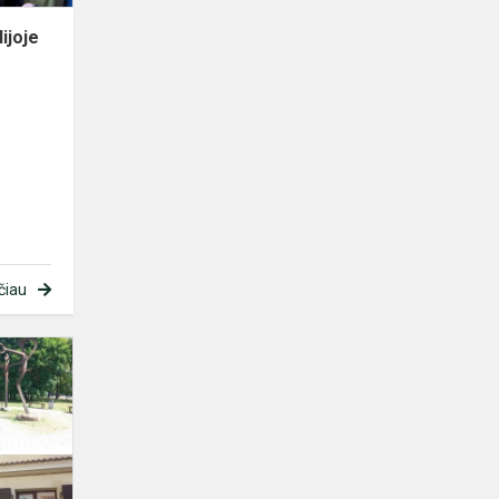
ijoje
čiau
Projektas
,,Dainų
šventei
-
100"