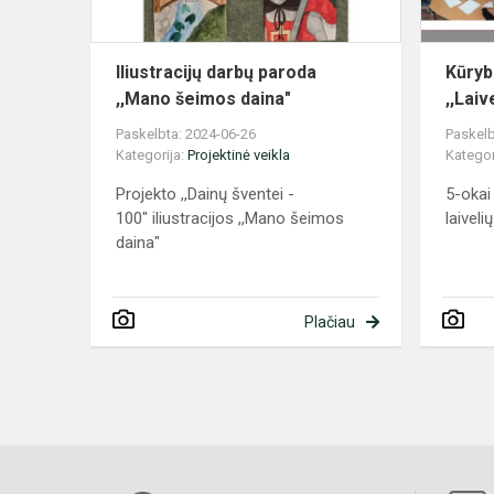
Iliustracijų darbų paroda
Kūryb
,,Mano šeimos daina"
,,Laiv
Paskelbta: 2024-06-26
Paskelb
Kategorija:
Projektinė veikla
Kategor
Projekto ,,Dainų šventei -
5-okai 
100" iliustracijos ,,Mano šeimos
laivel
daina"
Plačiau