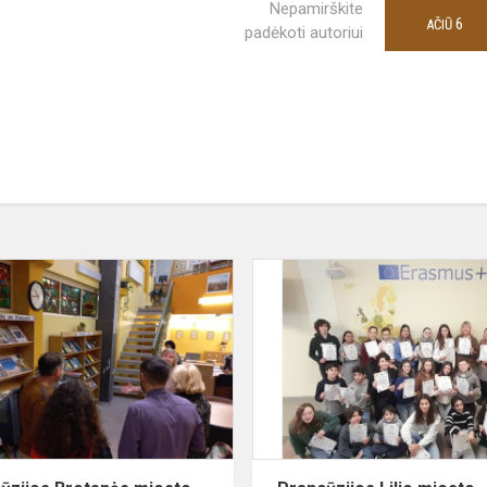
Nepamirškite
6
AČIŪ
padėkoti autoriui
Prancūzijos
Bretanės
miesto
mokyklos
mokytojų
viešnagė