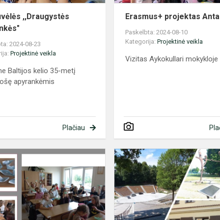
uvėlės ,,Draugystės
Erasmus+ projektas Antal
nkės"
Paskelbta: 2024-08-10
Kategorija:
Projektinė veikla
ta: 2024-08-23
ija:
Projektinė veikla
Vizitas Aykokullari mokykloje
me Baltijos kelio 35-metį
uošę apyrankėmis
Plačiau
Pla
Kūrybinės
dirbtuvėlės
,,Laivelis"