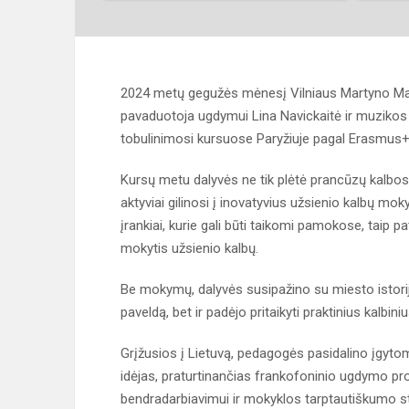
2024 metų gegužės mėnesį Vilniaus Martyno Maž
pavaduotoja ugdymui Lina Navickaitė ir muzikos
tobulinimosi kursuose Paryžiuje pagal Erasmus
Kursų metu dalyvės ne tik plėtė prancūzų kalbos 
aktyviai gilinosi į inovatyvius užsienio kalbų 
įrankiai, kurie gali būti taikomi pamokose, taip 
mokytis užsienio kalbų.
Be mokymų, dalyvės susipažino su miesto istorija
paveldą, bet ir padėjo pritaikyti praktinius kalbini
Grįžusios į Lietuvą, pedagogės pasidalino įgyto
idėjas, praturtinančias frankofoninio ugdymo p
bendradarbiavimui ir mokyklos tarptautiškumo st