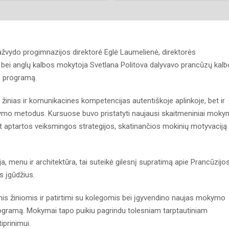
vydo progimnazijos direktorė Eglė Laumelienė, direktorės
 bei anglų kalbos mokytoja Svetlana Politova dalyvavo prancūzų kal
+ programą.
žinias ir komunikacines kompetencijas autentiškoje aplinkoje, bet ir
mokymo metodus. Kursuose buvo pristatyti naujausi skaitmeniniai mok
pat aptartos veiksmingos strategijos, skatinančios mokinių motyvaciją
, menu ir architektūra, tai suteikė gilesnį supratimą apie Prancūzijo
us įgūdžius.
mis žiniomis ir patirtimi su kolegomis bei įgyvendino naujas mokymo
rogramą. Mokymai tapo puikiu pagrindu tolesniam tarptautiniam
iprinimui.