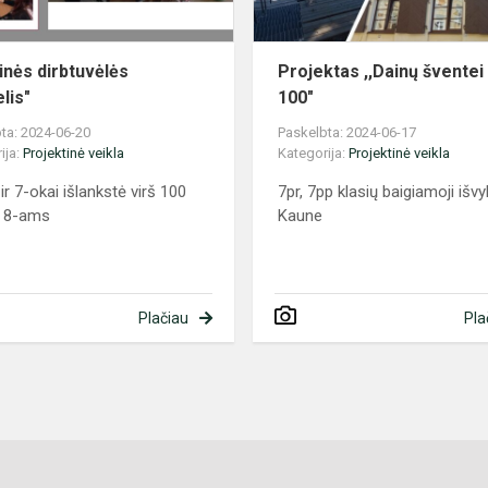
inės dirbtuvėlės
Projektas ,,Dainų šventei 
elis"
100"
ta: 2024-06-20
Paskelbta: 2024-06-17
ija:
Projektinė veikla
Kategorija:
Projektinė veikla
ir 7-okai išlankstė virš 100
7pr, 7pp klasių baigiamoji išv
ių 8-ams
Kaune
Plačiau
Pla