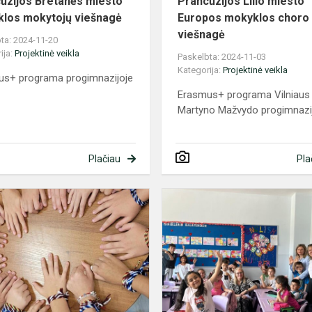
ūzijos Bretanės miesto
Prancūzijos Lilio miesto
los mokytojų viešnagė
Europos mokyklos choro
viešnagė
ta: 2024-11-20
ija:
Projektinė veikla
Paskelbta: 2024-11-03
Kategorija:
Projektinė veikla
us+ programa progimnazijoje
Erasmus+ programa Vilniaus
Martyno Mažvydo progimnazi
Plačiau
Pla
is
Dirbtuvėlės
,,Draugystės
apyrankės"