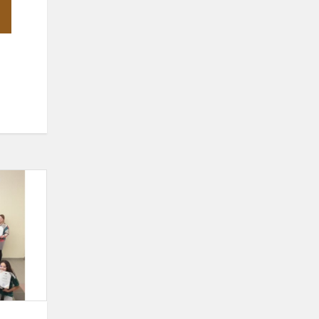
Prancūzijos
Lilio
miesto
Europos
mokyklos
choro
viešnagė