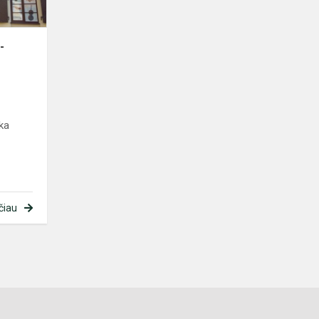
-
yka
čiau