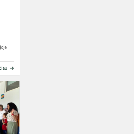
joje
čiau
Erasmus+
projektas
Antalijoje