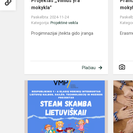
Projektas ,,Vilnius yra
Pranc
mokykla"
mokyk
Paskelbta: 2024-11-24
Paskelb
Kategorija:
Projektinė veikla
Kategor
Progimnazijai įteikta gido įranga
Erasm
Plačiau
Respublikin
1-
6
kl.
projektas
,,STEAM
skamba