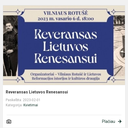
R
L
R
Reveransas Lietuvos Renesansui
Paskelbta: 2023-02-01
Kategorija:
Kvietimai
Plačiau