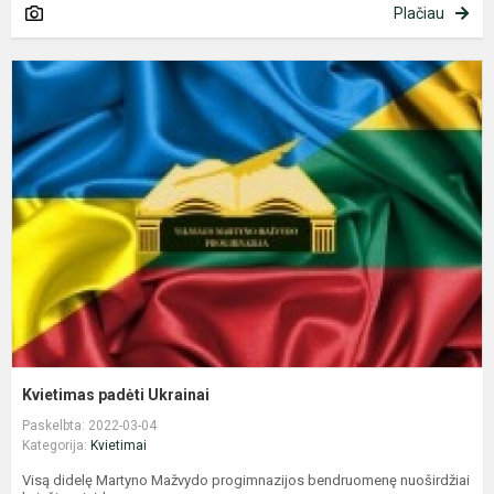
Plačiau
K
p
U
Kvietimas padėti Ukrainai
Paskelbta: 2022-03-04
Kategorija:
Kvietimai
Visą didelę Martyno Mažvydo progimnazijos bendruomenę nuoširdžiai