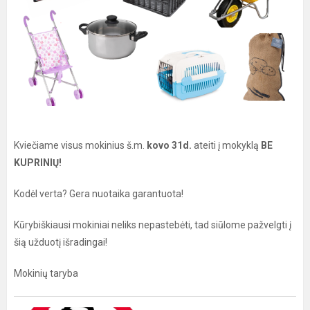
Kviečiame visus mokinius š.m.
kovo 31d.
ateiti į mokyklą
BE
KUPRINIŲ!
Kodėl verta? Gera nuotaika garantuota!
Kūrybiškiausi mokiniai neliks nepastebėti, tad siūlome pažvelgti į
šią užduotį išradingai!
Mokinių taryba