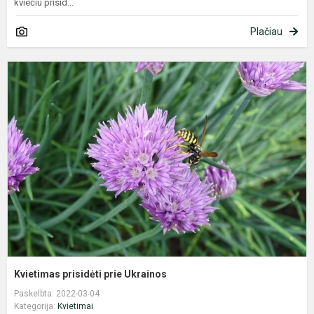
kviečiu prisid...
Plačiau
K
p
p
U
Kvietimas prisidėti prie Ukrainos
Paskelbta: 2022-03-04
Kategorija:
Kvietimai