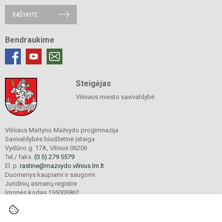
RAŠYKITE
Bendraukime
Steigėjas
Vilniaus miesto savivaldybė
Vilniaus Martyno Mažvydo progimnazija
Savivaldybės biudžetinė įstaiga
Vydūno g. 17A, Vilnius 06206
Tel./ faks.
(0 5) 279 5579
El. p.
rastine@mazvydo.vilnius.lm.lt
Duomenys kaupiami ir saugomi
Juridinių asmenų registre
Įmonės kodas 195003862