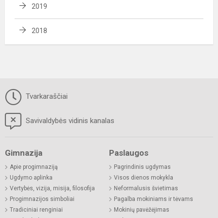
2019
2018
Tvarkaraščiai
Savivaldybės vidinis kanalas
Gimnazija
Paslaugos
Apie progimnaziją
Pagrindinis ugdymas
Ugdymo aplinka
Visos dienos mokykla
Vertybės, vizija, misija, filosofija
Neformalusis švietimas
Progimnazijos simboliai
Pagalba mokiniams ir tėvams
Tradiciniai renginiai
Mokinių pavėžėjimas