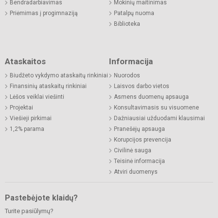
Bendradarbiavimas
Mokinių maitinimas
Priėmimas į progimnaziją
Patalpų nuoma
Biblioteka
Ataskaitos
Informacija
Biudžeto vykdymo ataskaitų rinkiniai
Nuorodos
Finansinių ataskaitų rinkiniai
Laisvos darbo vietos
Lėšos veiklai viešinti
Asmens duomenų apsauga
Projektai
Konsultavimasis su visuomene
Viešieji pirkimai
Dažniausiai užduodami klausimai
1,2% parama
Pranešėjų apsauga
Korupcijos prevencija
Civilinė sauga
Teisinė informacija
Atviri duomenys
Pastebėjote klaidų?
Turite pasiūlymų?