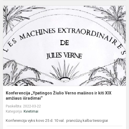
K
„
Ž
V
m
ir
ki
X
a
Konferencija „Ypatingos Žiulio Verno mašinos ir kiti XIX
amžiaus išradimai“
Paskelbta: 2022-03-22
Kategorija:
Kvietimai
Konferencija vyks kovo 25 d. 10 val. prancūzų kalba tiesiogiai