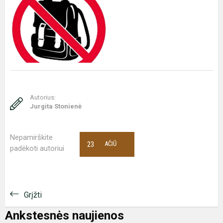
Autorius:
Jurgita Stonienė
Nepamirškite
23
AČIŪ
padėkoti autoriui
Grįžti
Ankstesnės naujienos