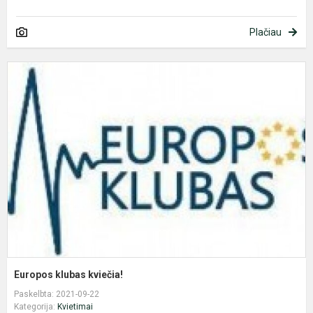
Plačiau
E
k
k
Europos klubas kviečia!
Paskelbta: 2021-09-22
Kategorija:
Kvietimai