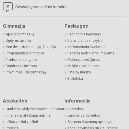
Savivaldybės vidinis kanalas
Gimnazija
Paslaugos
Apie progimnaziją
Pagrindinis ugdymas
Ugdymo aplinka
Visos dienos mokykla
Vertybės, vizija, misija, filosofija
Neformalusis švietimas
Progimnazijos simboliai
Pagalba mokiniams ir tėvams
Tradiciniai renginiai
Mokinių pavėžėjimas
Bendradarbiavimas
Mokinių maitinimas
Priėmimas į progimnaziją
Patalpų nuoma
Biblioteka
Ataskaitos
Informacija
Biudžeto vykdymo ataskaitų rinkiniai
Nuorodos
Finansinių ataskaitų rinkiniai
Laisvos darbo vietos
Lėšos veiklai viešinti
Asmens duomenų apsauga
Projektai
Konsultavimasis su visuomene