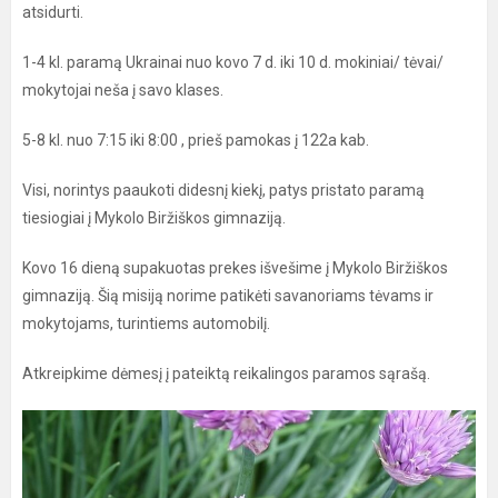
atsidurti.
1-4 kl. paramą Ukrainai nuo kovo 7 d. iki 10 d. mokiniai/ tėvai/
mokytojai neša į savo klases.
5-8 kl. nuo 7:15 iki 8:00 , prieš pamokas į 122a kab.
Visi, norintys paaukoti didesnį kiekį, patys pristato paramą
tiesiogiai į Mykolo Biržiškos gimnaziją.
Kovo 16 dieną supakuotas prekes išvešime į Mykolo Biržiškos
gimnaziją. Šią misiją norime patikėti savanoriams tėvams ir
mokytojams, turintiems automobilį.
Atkreipkime dėmesį į pateiktą reikalingos paramos sąrašą.