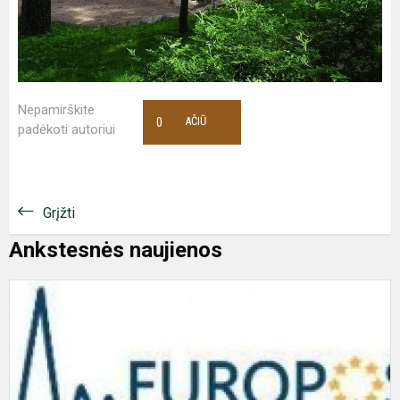
Nepamirškite
0
AČIŪ
padėkoti autoriui
Grįžti
Ankstesnės naujienos
E
k
k