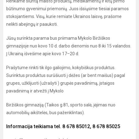
Renkame siuntą maisto produktų, medikamentų ir kitų pirmo
būtinumo gyvenimui priemonių. Juos išsiųsime tiesiai paramos
stokojantiems. Visų, kurie remiate Ukrainos laisvę, prašome
nelikti abejingų ir paaukoti.
Jūsų surinkta parama bus priimama Mykolo Biržiškos
gimnazijoje nuo kovo 10 d. darbo dienomis nuo 8 iki 15 valandos.
Į Ukrainą išvešime apie kovo 17–20 d.
Prašytume rinkti tik ilgo galiojimo, kokybiškus produktus.
Surinktus produktus surūšiuoti į dėžes (ar bent maišus) pagal
grupes, užklijuoti (užrašyti ) grupės pavadinimą, įstaigos
pavadinimą ir atvežti į Mykolo
Biržiškos gimnaziją (Taikos g.81, sporto salė, įėjimas nuo
automobilių aikštelės, bus paženklintas).
Informacija teikiama tel. 8 678 85012, 8 678 85025