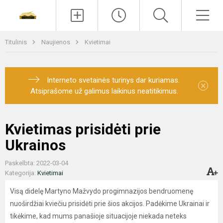
Paieška
Men
Titulinis
Naujienos
Kvietimai
Interneto svetainės turinys dar kuriamas.
×
Atsiprašome už galimus laikinus neatitikimus.
Kvietimas prisidėti prie
Ukrainos
Paskelbta: 2022-03-04
Kategorija:
Kvietimai
Visą didelę Martyno Mažvydo progimnazijos bendruomenę
nuoširdžiai kviečiu prisidėti prie šios akcijos. Padėkime Ukrainai ir
tikėkime, kad mums panašioje situacijoje niekada neteks