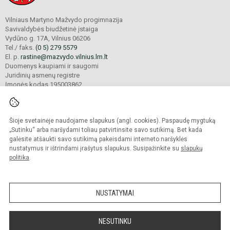
Vilniaus Martyno Mažvydo progimnazija
Savivaldybės biudžetinė įstaiga
Vydūno g. 17A, Vilnius 06206
Tel./ faks.
(0 5) 279 5579
El. p.
rastine@mazvydo.vilnius.lm.lt
Duomenys kaupiami ir saugomi
Juridinių asmenų registre
Įmonės kodas 195003862
Šioje svetainėje naudojame slapukus (angl. cookies). Paspaudę mygtuką
© 2022. Vilniaus Martyno Mažvydo progimnazija. Visos teisės saugomos.
Kopijuoti turinį be raštiško įstaigos administracijos sutikimo griežtai draudžiama.
„Sutinku“ arba naršydami toliau patvirtinsite savo sutikimą. Bet kada
galėsite atšaukti savo sutikimą pakeisdami interneto naršyklės
Prieinamumo paraiška
Slapukų valdymas
nustatymus ir ištrindami įrašytus slapukus. Susipažinkite su
slapukų
politika
.
Sumanus būdas atnaujinti
mokyklos interneto
svetainę
NUSTATYMAI
NESUTINKU