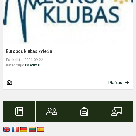
Europos klubas kviečia!
Paskelbta: 2021-09-22
Kategorija:
Kvietimai
Plačiau