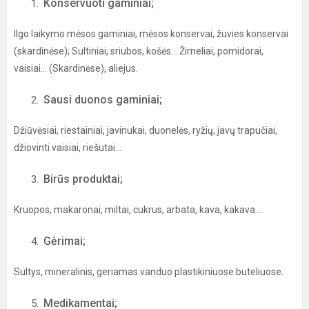
Konservuoti gaminiai;
Ilgo laikymo mėsos gaminiai, mėsos konservai, žuvies konservai
(skardinėse); Sultiniai, sriubos, košės... Žirneliai, pomidorai,
vaisiai... (Skardinėse), aliejus.
Sausi duonos gaminiai;
Džiūvėsiai, riestainiai, javinukai, duonelės, ryžių, javų trapučiai,
džiovinti vaisiai, riešutai...
Birūs produktai;
Kruopos, makaronai, miltai, cukrus, arbata, kava, kakava...
Gėrimai;
Sultys, mineralinis, geriamas vanduo plastikiniuose buteliuose.
Medikamentai;