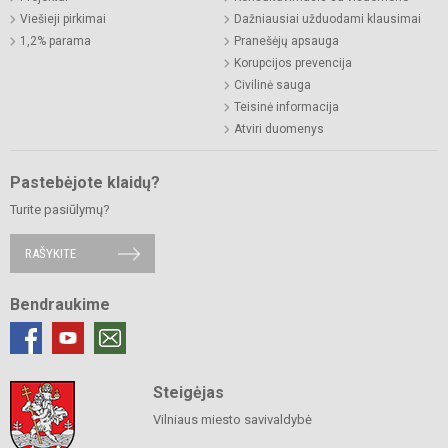
Viešieji pirkimai
Dažniausiai užduodami klausimai
1,2% parama
Pranešėjų apsauga
Korupcijos prevencija
Civilinė sauga
Teisinė informacija
Atviri duomenys
Pastebėjote klaidų?
Turite pasiūlymų?
RAŠYKITE
Bendraukime
Steigėjas
Vilniaus miesto savivaldybė