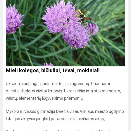
Mieli kolegos, bičiuliai, tėvai, mokiniai!
Ukraina siaubingai puolama Rusijos agresorių. Griaunami
miestai, žudomi civiliai žmonės. Ukrainiečiai ima stokoti maisto,
vaistų, elementarių išgyvenimo priemonių.
Mykolo Biržiškos gimnazija kviečia visas Vilniaus miesto ugdymo
įstaigas aktyviai jungtis į paramos ukrainiečiams akciją.