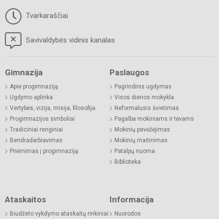
Tvarkaraščiai
Savivaldybės vidinis kanalas
Gimnazija
Paslaugos
Apie progimnaziją
Pagrindinis ugdymas
Ugdymo aplinka
Visos dienos mokykla
Vertybės, vizija, misija, filosofija
Neformalusis švietimas
Progimnazijos simboliai
Pagalba mokiniams ir tėvams
Tradiciniai renginiai
Mokinių pavėžėjimas
Bendradarbiavimas
Mokinių maitinimas
Priėmimas į progimnaziją
Patalpų nuoma
Biblioteka
Ataskaitos
Informacija
Biudžeto vykdymo ataskaitų rinkiniai
Nuorodos