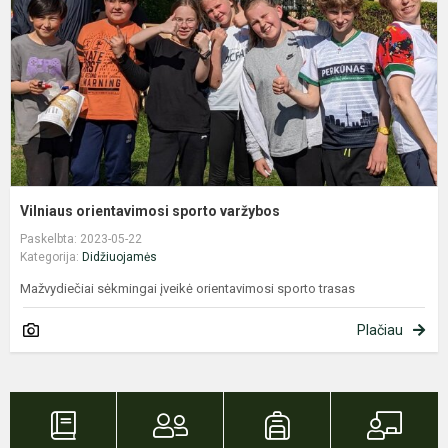
Vilniaus orientavimosi sporto varžybos
Paskelbta: 2023-05-22
Kategorija:
Didžiuojamės
Mažvydiečiai sėkmingai įveikė orientavimosi sporto trasas
Plačiau