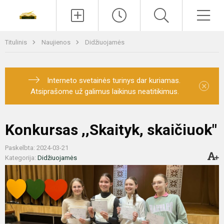
Paieška
Men
Titulinis
Naujienos
Didžiuojamės
Interneto svetainės turinys dar kuriamas.
×
Atsiprašome už galimus laikinus neatitikimus.
Konkursas ,,Skaityk, skaičiuok"
Paskelbta: 2024-03-21
Kategorija:
Didžiuojamės