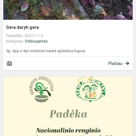
Gera daryti gera
Paskelbta: 2023-11-15
Kategorija:
Didžiuojamės
5p, 6pp ir 6pr mokiniai tvarkė apleistus kapus
Plačiau
,
s
m
b
p
L
2
p