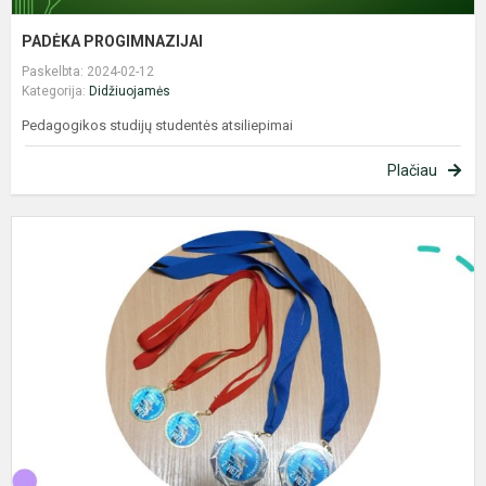
PADĖKA PROGIMNAZIJAI
Paskelbta: 2024-02-12
Kategorija:
Didžiuojamės
Pedagogikos studijų studentės atsiliepimai
Plačiau
L
p
v