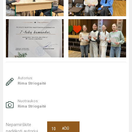
Autorius:
Rima Striogaitė
Nuotraukos:
Rima Striogaitė
Nepamirškite
10
AČIŪ
padėkoti autoriui