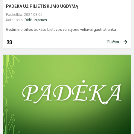
PADĖKA UŽ PILIETIŠKUMO UGDYMĄ
Paskelbta: 2024-03-05
Kategorija:
Didžiuojamės
Gedimino pilies bokšto Lietuvos valstybės vėliavai gauti atranka
Plačiau
P
P