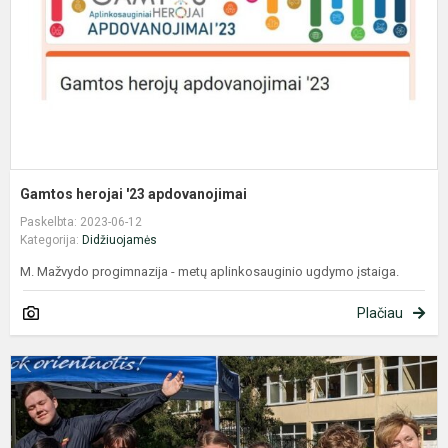
Gamtos herojai '23 apdovanojimai
Paskelbta: 2023-06-12
Kategorija:
Didžiuojamės
M. Mažvydo progimnazija - metų aplinkosauginio ugdymo įstaiga.
Plačiau
V
o
s
v