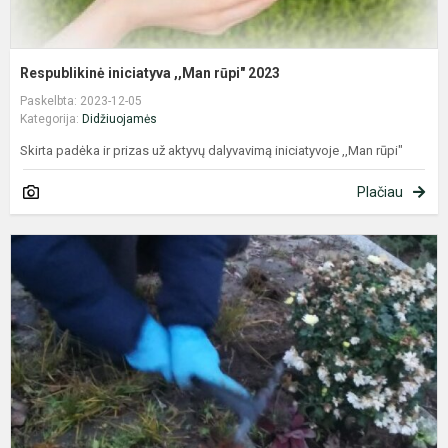
Respublikinė iniciatyva ,,Man rūpi" 2023
Paskelbta: 2023-12-05
Kategorija:
Didžiuojamės
Skirta padėka ir prizas už aktyvų dalyvavimą iniciatyvoje ,,Man rūpi"
Plačiau
G
d
g