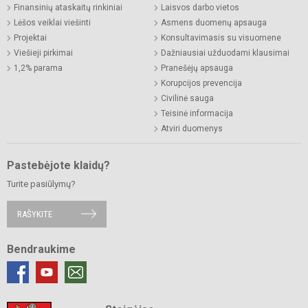
Finansinių ataskaitų rinkiniai
Laisvos darbo vietos
Lėšos veiklai viešinti
Asmens duomenų apsauga
Projektai
Konsultavimasis su visuomene
Viešieji pirkimai
Dažniausiai užduodami klausimai
1,2% parama
Pranešėjų apsauga
Korupcijos prevencija
Civilinė sauga
Teisinė informacija
Atviri duomenys
Pastebėjote klaidų?
Turite pasiūlymų?
RAŠYKITE
Bendraukime