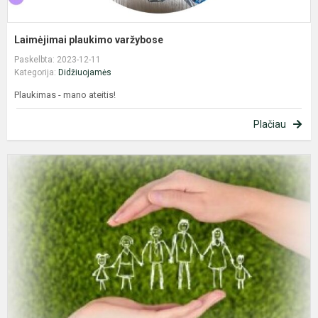
Laimėjimai plaukimo varžybose
Paskelbta: 2023-12-11
Kategorija:
Didžiuojamės
Plaukimas - mano ateitis!
Plačiau
R
i
,
r
2