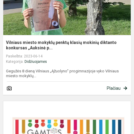
k
Vilniaus miesto mokyklų penktų klasių mokinių diktanto
konkursas „Auksinė p...
Paskelbta: 2023-06-14
Kategorija:
Didžiuojamės
Gegužės 8 dieną Vilniaus „Ąžuolyno“ progimnazijoje vyko Vilniaus
miesto mokyklų...
Plačiau
G
h
'
a