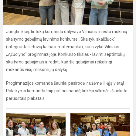
Jungtinė septintokų komanda dalyvavo Vilniaus miesto mokinių
skaitymo gebėjimų lavinimo konkurse ,,Skaityk, skaičiuok"
(integruota lietuvių kalba ir matematika), kuris vyko Vilniaus
,,Ąžuolyno" progimnazijoje. Konkurso tikslas - lavinti septintokų
skaitymo gebėjimus ir rodyti, kad šie gebėjimai reikalingi
mokantis visų mokomųjų dalykų.
Progimnazijos komanda šauniai pasirodė ir užėmė III-ąją vietą!
Palaikymo komanda taip pat nesnaudė, linkėjo sėkmės iš anksto
paruoštais plakatais.