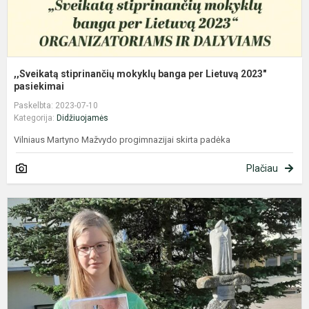
,,Sveikatą stiprinančių mokyklų banga per Lietuvą 2023"
pasiekimai
Paskelbta: 2023-07-10
Kategorija:
Didžiuojamės
Vilniaus Martyno Mažvydo progimnazijai skirta padėka
Plačiau
V
m
m
p
k
m
d