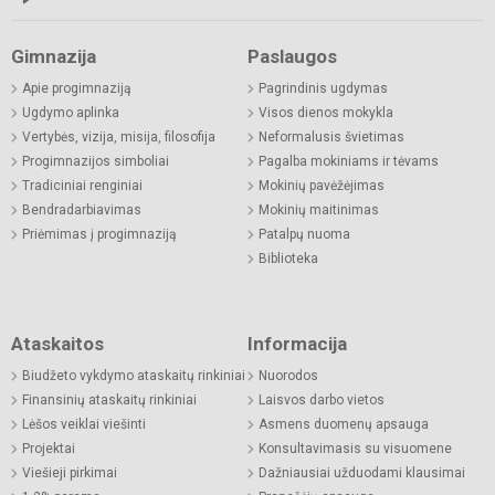
Gimnazija
Paslaugos
Apie progimnaziją
Pagrindinis ugdymas
Ugdymo aplinka
Visos dienos mokykla
Vertybės, vizija, misija, filosofija
Neformalusis švietimas
Progimnazijos simboliai
Pagalba mokiniams ir tėvams
Tradiciniai renginiai
Mokinių pavėžėjimas
Bendradarbiavimas
Mokinių maitinimas
Priėmimas į progimnaziją
Patalpų nuoma
Biblioteka
Ataskaitos
Informacija
Biudžeto vykdymo ataskaitų rinkiniai
Nuorodos
Finansinių ataskaitų rinkiniai
Laisvos darbo vietos
Lėšos veiklai viešinti
Asmens duomenų apsauga
Projektai
Konsultavimasis su visuomene
Viešieji pirkimai
Dažniausiai užduodami klausimai