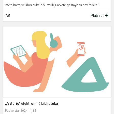
25-tą kartą veiklos sukėlė šurmulį ir atvėrė galimybes saviraiškai
Plačiau
,
e
b
,,Vyturio" elektroninė biblioteka
Paskelbta: 2024-11-15