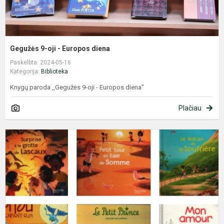
Gegužės 9-oji - Europos diena
Paskelbta: 2024-05-16
Kategorija:
Biblioteka
Knygų paroda ,,Gegužės 9-oji - Europos diena"
Plačiau
S
k
p
k