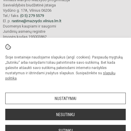
Savivaldybės biudžetinė įstaiga
Vydūno g. 17A, Vilnius 06206
Tel./ faks.
(0 5) 279 5579
El. p.
rastine@mazvydo.vilnius.lm.lt
Duomenys kaupiami ir saugomi
Juridinių asmenų registre
Įmonės kodas 195003862
Šioje svetainėje naudojame slapukus (angl. cookies). Paspaudę mygtuką
© 2022. Vilniaus Martyno Mažvydo progimnazija. Visos teisės saugomos.
Kopijuoti turinį be raštiško įstaigos administracijos sutikimo griežtai draudžiama.
„Sutinku“ arba naršydami toliau patvirtinsite savo sutikimą. Bet kada
galėsite atšaukti savo sutikimą pakeisdami interneto naršyklės
Prieinamumo paraiška
Slapukų valdymas
nustatymus ir ištrindami įrašytus slapukus. Susipažinkite su
slapukų
politika
.
Sumanus būdas atnaujinti
mokyklos interneto
svetainę
NUSTATYMAI
NESUTINKU
SUTINKU