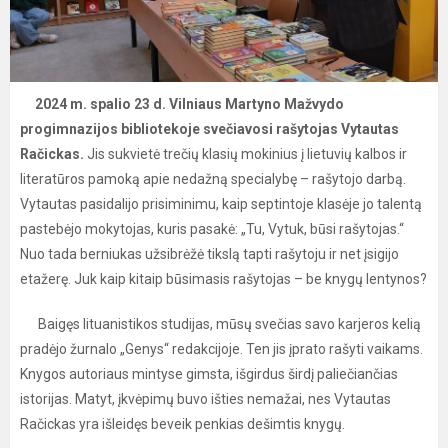
2024 m. spalio 23 d. Vilniaus Martyno Mažvydo
progimnazijos bibliotekoje svečiavosi rašytojas Vytautas
Račickas.
Jis sukvietė trečių klasių mokinius į lietuvių kalbos ir
literatūros pamoką apie nedažną specialybę – rašytojo darbą.
Vytautas pasidalijo prisiminimu, kaip septintoje klasėje jo talentą
pastebėjo mokytojas, kuris pasakė: „Tu, Vytuk, būsi rašytojas.“
Nuo tada berniukas užsibrėžė tikslą tapti rašytoju ir net įsigijo
etažerę. Juk kaip kitaip būsimasis rašytojas – be knygų lentynos?
Baigęs lituanistikos studijas, mūsų svečias savo karjeros kelią
pradėjo žurnalo „Genys“ redakcijoje. Ten jis įprato rašyti vaikams.
Knygos autoriaus mintyse gimsta, išgirdus širdį paliečiančias
istorijas. Matyt, įkvėpimų buvo išties nemažai, nes Vytautas
Račickas yra išleidęs beveik penkias dešimtis knygų.