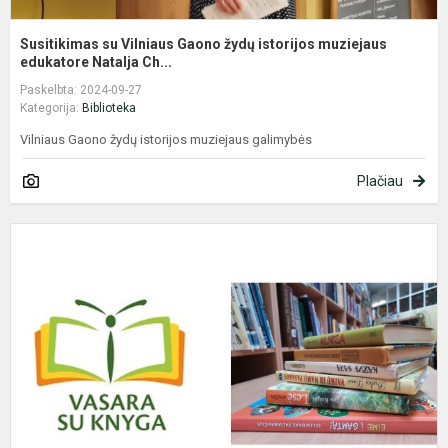
Susitikimas su Vilniaus Gaono žydų istorijos muziejaus
edukatore Natalja Ch...
Paskelbta: 2024-09-27
Kategorija:
Biblioteka
Vilniaus Gaono žydų istorijos muziejaus galimybės
Plačiau
,
s
k
2