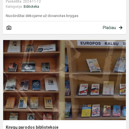
Paskelbta: 2024-11-12
Kategorija:
Biblioteka
Nuoširdžiai dėkojame už dovanotas knygas
Plačiau
K
p
b
Knygų parodos bibliotekoje