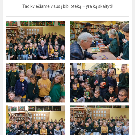
Tad kviečiame visus į biblioteką – yra ką skaityti!