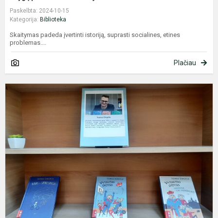
Paskelbta: 2024-10-15
Kategorija:
Biblioteka
Skaitymas padeda įvertinti istoriją, suprasti socialines, etines
problemas....
Plačiau
T
D
-
3
e