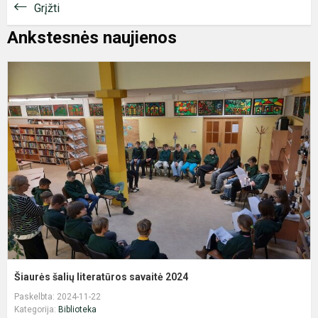
Grįžti
Ankstesnės naujienos
Š
š
l
s
2
Šiaurės šalių literatūros savaitė 2024
Paskelbta: 2024-11-22
Kategorija:
Biblioteka