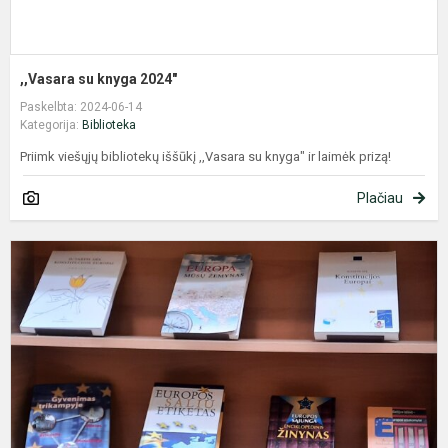
,,Vasara su knyga 2024"
Paskelbta: 2024-06-14
Kategorija:
Biblioteka
Priimk viešųjų bibliotekų iššūkį ,,Vasara su knyga" ir laimėk prizą!
Plačiau
G
9
oj
-
E
d