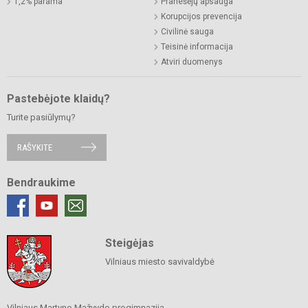
1,2% parama
Pranešėjų apsauga
Korupcijos prevencija
Civilinė sauga
Teisinė informacija
Atviri duomenys
Pastebėjote klaidų?
Turite pasiūlymų?
RAŠYKITE
Bendraukime
Steigėjas
Vilniaus miesto savivaldybė
Vilniaus Martyno Mažvydo progimnazija