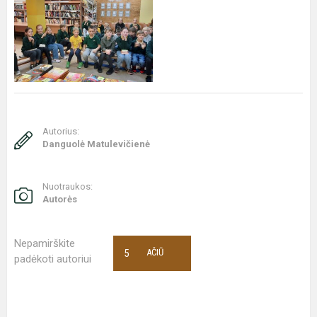
Autorius:
Danguolė Matulevičienė
Nuotraukos:
Autorės
Nepamirškite
5
AČIŪ
padėkoti autoriui