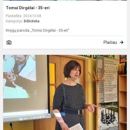
Tomui Dirgėlai - 35-eri
Paskelbta: 2024-10-08
Kategorija:
Biblioteka
Knygų paroda ,,Tomui Dirgėlai - 35-eri"
Plačiau
S
s
V
G
ž
i
m
e