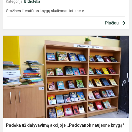
Kategorija:
Biblioteka
Grožinės literatūros knygų skaitymas internete
Plačiau
P
u
d
a
,
n
k
Padėka už dalyvavimą akcijoje ,,Padovanok naujesnę knygą"