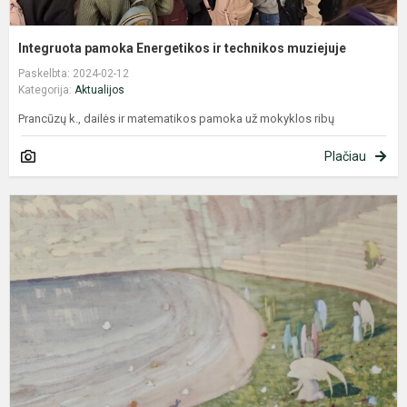
Integruota pamoka Energetikos ir technikos muziejuje
Paskelbta: 2024-02-12
Kategorija:
Aktualijos
Prancūzų k., dailės ir matematikos pamoka už mokyklos ribų
Plačiau
L
k
s
–
M
K
Č
t