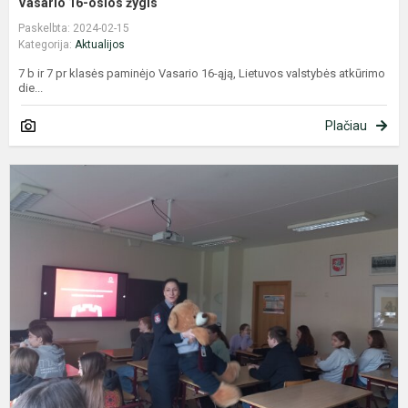
Vasario 16-osios žygis
Paskelbta: 2024-02-15
Kategorija:
Aktualijos
7 b ir 7 pr klasės paminėjo Vasario 16-ąją, Lietuvos valstybės atkūrimo
die...
Plačiau
E
a
v
t
V
m