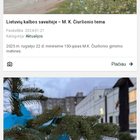
Lietuvių kalbos savaitėje – M. K. Čiurlionio tema
Paskelbta: 2024-01-21
Kategorija:
Aktualijos
2025 m. rugsėjo 22 d. minėsime 150-ąsias M.K. Čiurlionio gimimo
metines.
Plačiau
A
p
k
e
l