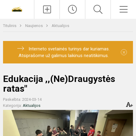
Paieška
Men
Titulinis
Naujienos
Aktualijos
Interneto svetainės turinys dar kuriamas.
×
Atsiprašome už galimus laikinus neatitikimus.
Edukacija ,,(Ne)Draugystės
ratas"
Paskelbta: 2024-03-14
Kategorija:
Aktualijos