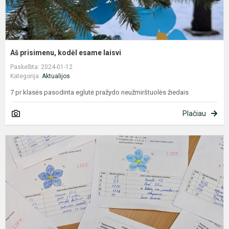
Aš prisimenu, kodėl esame laisvi
Paskelbta: 2024-01-12
Kategorija:
Aktualijos
7 pr klasės pasodinta eglutė pražydo neužmirštuolės žiedais
Plačiau
L
g
d
m
p