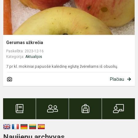
Gerumas užkrečia
Paskelbta: 2023-12-16
Kategorija:
Aktualijos
7 pr kl. mokiniai papuošė kalėdinę eglutę žvėreliams iš obuolių.
Plačiau
Naujienų archyvas