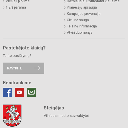
Viešieji pirkimai
Dažniausiai užduodami klausimai
1,2% parama
Pranešėjų apsauga
Korupcijos prevencija
Civilinė sauga
Teisinė informacija
Atviri duomenys
Pastebėjote klaidų?
Turite pasiūlymų?
RAŠYKITE
Bendraukime
Steigėjas
Vilniaus miesto savivaldybė