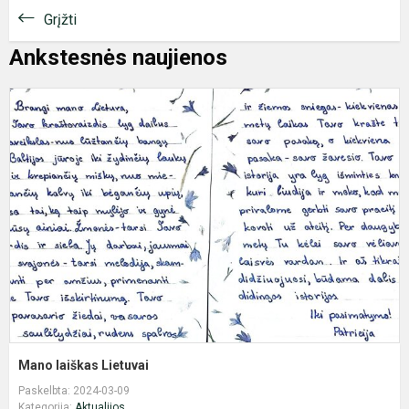
Grįžti
Ankstesnės naujienos
M
l
L
Mano laiškas Lietuvai
Paskelbta: 2024-03-09
Kategorija:
Aktualijos