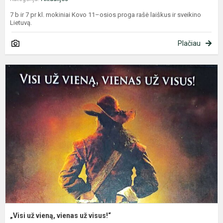
7 b ir 7 pr kl. mokiniai Kovo 11–osios proga rašė laiškus ir sveikino
Lietuvą.
Plačiau
„
u
v
v
u
v
„Visi už vieną, vienas už visus!“