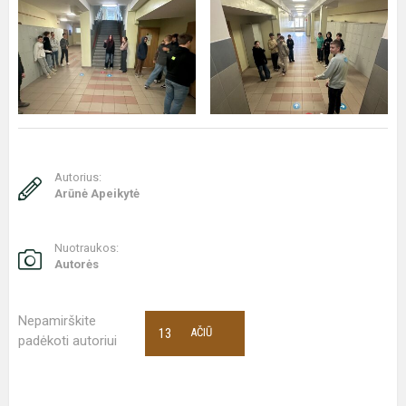
Autorius:
Arūnė Apeikytė
Nuotraukos:
Autorės
Nepamirškite
13
AČIŪ
padėkoti autoriui