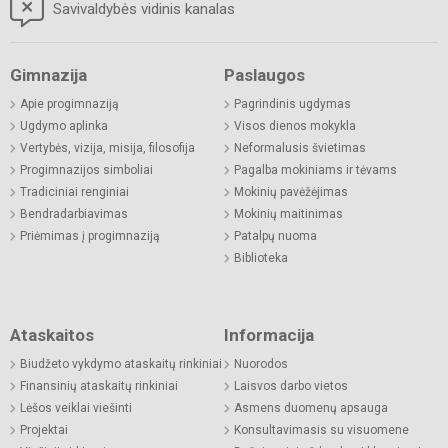
Savivaldybės vidinis kanalas
Gimnazija
Paslaugos
Apie progimnaziją
Pagrindinis ugdymas
Ugdymo aplinka
Visos dienos mokykla
Vertybės, vizija, misija, filosofija
Neformalusis švietimas
Progimnazijos simboliai
Pagalba mokiniams ir tėvams
Tradiciniai renginiai
Mokinių pavėžėjimas
Bendradarbiavimas
Mokinių maitinimas
Priėmimas į progimnaziją
Patalpų nuoma
Biblioteka
Ataskaitos
Informacija
Biudžeto vykdymo ataskaitų rinkiniai
Nuorodos
Finansinių ataskaitų rinkiniai
Laisvos darbo vietos
Lėšos veiklai viešinti
Asmens duomenų apsauga
Projektai
Konsultavimasis su visuomene