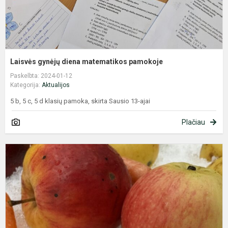
Laisvės gynėjų diena matematikos pamokoje
Paskelbta: 2024-01-12
Kategorija:
Aktualijos
5 b, 5 c, 5 d klasių pamoka, skirta Sausio 13-ajai
Plačiau
G
u