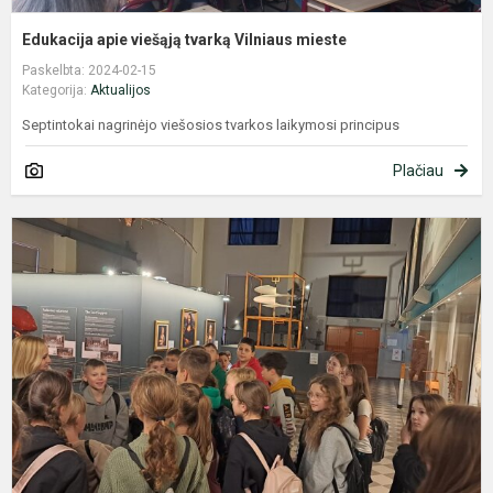
Edukacija apie viešąją tvarką Vilniaus mieste
Paskelbta: 2024-02-15
Kategorija:
Aktualijos
Septintokai nagrinėjo viešosios tvarkos laikymosi principus
Plačiau
I
p
E
ir
t
m