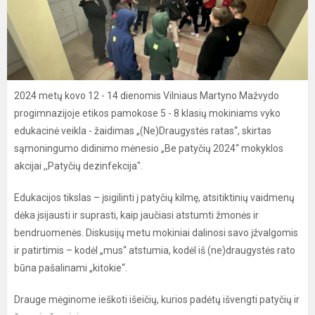
2024 metų kovo 12 - 14 dienomis Vilniaus Martyno Mažvydo
progimnazijoje etikos pamokose 5 - 8 klasių mokiniams vyko
edukacinė veikla - žaidimas „(Ne)Draugystės ratas“, skirtas
sąmoningumo didinimo mėnesio „Be patyčių 2024“ mokyklos
akcijai ,,Patyčių dezinfekcija".
Edukacijos tikslas – įsigilinti į patyčių kilmę, atsitiktinių vaidmenų
dėka įsijausti ir suprasti, kaip jaučiasi atstumti žmonės ir
bendruomenės. Diskusijų metu mokiniai dalinosi savo įžvalgomis
ir patirtimis – kodėl „mus“ atstumia, kodėl iš (ne)draugystės rato
būna pašalinami „kitokie“.
Drauge mėginome ieškoti išeičių, kurios padėtų išvengti patyčių ir