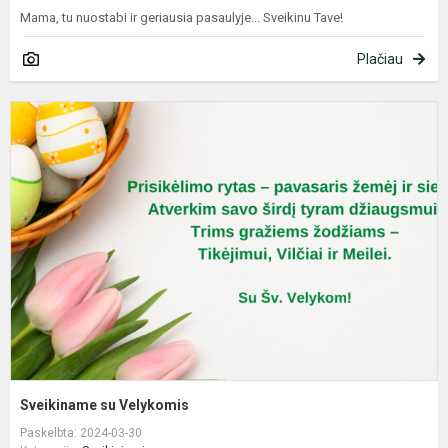
Mama, tu nuostabi ir geriausia pasaulyje... Sveikinu Tave!
Plačiau
S
s
V
Sveikiname su Velykomis
Paskelbta: 2024-03-30