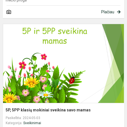
mečio proga
Plačiau
5
5
k
m
s
s
m
5P, 5PP klasių mokiniai sveikina savo mamas
Paskelbta: 2024-05-03
Kategorija:
Sveikinimai