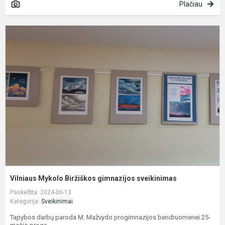
Plačiau
V
M
B
g
s
Vilniaus Mykolo Biržiškos gimnazijos sveikinimas
Paskelbta: 2024-06-13
Kategorija:
Sveikinimai
Tapybos darbų paroda M. Mažvydo progimnazijos bendruomenei 25-