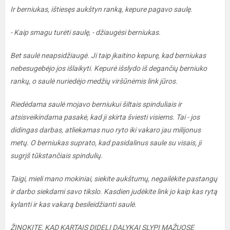
Ir berniukas, ištiesęs aukštyn ranką, kepure pagavo saulę.
- Kaip smagu turėti saulę, - džiaugėsi berniukas.
Bet saulė neapsidžiaugė. Ji taip įkaitino kepurę, kad berniukas
nebesugebėjo jos išlaikyti. Kepurė išslydo iš degančių berniuko
rankų, o saulė nuriedėjo medžių viršūnėmis link jūros.
Riedėdama saulė mojavo berniukui šiltais spinduliais ir
atsisveikindama pasakė, kad ji skirta šviesti visiems. Tai - jos
didingas darbas, atliekamas nuo ryto iki vakaro jau milijonus
metų. O berniukas suprato, kad pasidalinus saule su visais, ji
sugrįš tūkstančiais spindulių.
Taigi, mieli mano mokiniai, siekite aukštumų, negailėkite pastangų
ir darbo siekdami savo tikslo. Kasdien judėkite link jo kaip kas rytą
kylanti ir kas vakarą besileidžianti saulė.
ŽINOKITE, KAD KARTAIS DIDELI DALYKAI SLYPI MAŽUOSE