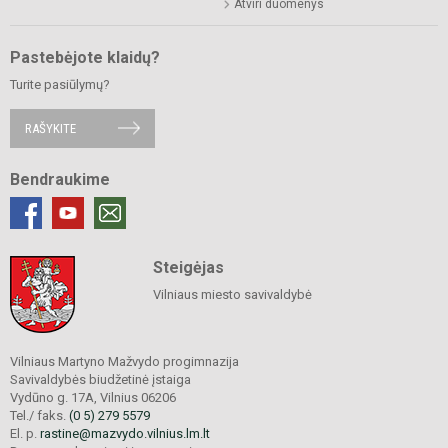
Atviri duomenys
Pastebėjote klaidų?
Turite pasiūlymų?
RAŠYKITE
Bendraukime
Steigėjas
Vilniaus miesto savivaldybė
Vilniaus Martyno Mažvydo progimnazija
Savivaldybės biudžetinė įstaiga
Vydūno g. 17A, Vilnius 06206
Tel./ faks.
(0 5) 279 5579
El. p.
rastine@mazvydo.vilnius.lm.lt