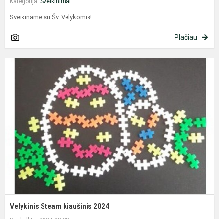
Kategorija:
Sveikinimai
Sveikiname su Šv. Velykomis!
Plačiau
V
S
k
2
Velykinis Steam kiaušinis 2024