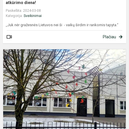
atkūrimo diena!
Paskelbta: 2024-03-08
Kategorija:
Sveikinimai
,,Juk nėr gražesnės Lietuvos nei ši - vaikų širdim ir rankomis tapyta.“
Plačiau
V
1
o
a
,
L