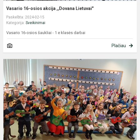
Vasario 16-osios akcija ,,Dovana Lietuvai"
Paskelbta: 2024-02-15
Kategorija:
Sveikinimai
Vasario 16-osios šaukliai - 1 e klasės darbai
Plačiau
S
S
L
V
A
D