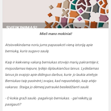
Mieli mano mokiniai!
Atsisveikindama noriu jums papasakoti vieną istoriją apie
berniuką, kuris sugavo saulę.
Kaip ir kiekvieną vakarą berniukas stovėjo marių pakrantėje ir,
mojuodamas kepure, lydėjo išplaukiančius laivus. Lydėdamas
laivus jis svajojo apie didingus darbus, kurie jo laukia ateityje.
Berniukas taip pasinėrė į svajas, kad nepastebėjo, kaip atėjo
vakaras. Staiga jo dėmesį patraukė besileidžianti saulė.
- O kokia graži saulė,- pagalvojo berniukas. - gal reikėtų ją
pasigauti?