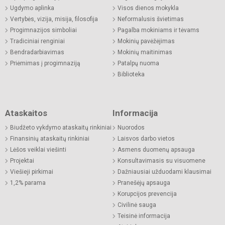
Ugdymo aplinka
Visos dienos mokykla
Vertybės, vizija, misija, filosofija
Neformalusis švietimas
Progimnazijos simboliai
Pagalba mokiniams ir tėvams
Tradiciniai renginiai
Mokinių pavėžėjimas
Bendradarbiavimas
Mokinių maitinimas
Priėmimas į progimnaziją
Patalpų nuoma
Biblioteka
Ataskaitos
Informacija
Biudžeto vykdymo ataskaitų rinkiniai
Nuorodos
Finansinių ataskaitų rinkiniai
Laisvos darbo vietos
Lėšos veiklai viešinti
Asmens duomenų apsauga
Projektai
Konsultavimasis su visuomene
Viešieji pirkimai
Dažniausiai užduodami klausimai
1,2% parama
Pranešėjų apsauga
Korupcijos prevencija
Civilinė sauga
Teisinė informacija