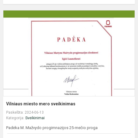
V
m
m
s
Vilniaus miesto mero sveikinimas
Paskelbta: 2024-06-13
Kategorija:
Sveikinimai
Padėka M. Mažvydo progimnazijos 25-mečio proga