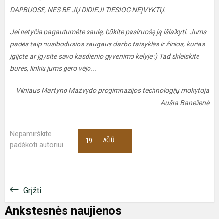
DARBUOSE, NES BE JŲ DIDIEJI TIESIOG NEĮVYKTŲ.
Jei netyčia pagautumėte saulę, būkite pasiruošę ją išlaikyti. Jums
padės taip nusibodusios saugaus darbo taisyklės ir žinios, kurias
įgijote ar įgysite savo kasdienio gyvenimo kelyje :) Tad skleiskite
bures, linkiu jums gero vėjo...
Vilniaus Martyno Mažvydo progimnazijos technologijų mokytoja
Aušra Banelienė
Nepamirškite
19
AČIŪ
padėkoti autoriui
Grįžti
Ankstesnės naujienos