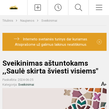
Paieška
Men
Titulinis
Naujienos
Sveikinimai
Interneto svetainės turinys dar kuriamas.
×
Atsiprašome už galimus laikinus neatitikimus.
Sveikinimas aštuntokams
,,Saulė skirta šviesti visiems"
Paskelbta: 2024-06-25
Kategorija:
Sveikinimai