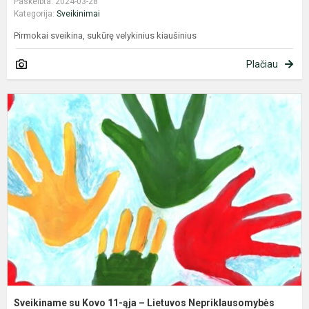
Paskelbta: 2024-03-28
Kategorija:
Sveikinimai
Pirmokai sveikina, sukūrę velykinius kiaušinius
Plačiau
S
s
K
1
ą
–
L
N
at
Sveikiname su Kovo 11-ąja – Lietuvos Nepriklausomybės