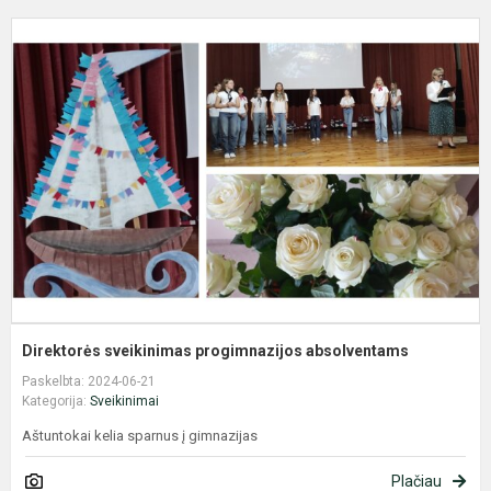
D
s
p
a
Direktorės sveikinimas progimnazijos absolventams
Paskelbta: 2024-06-21
Kategorija:
Sveikinimai
Aštuntokai kelia sparnus į gimnazijas
Plačiau