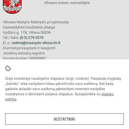
Vilniaus miesto savivaldybė
Vilniaus Martyno Mažvydo progimnazija
Savivaldybės biudžetinė įstaiga
Vydūno g. 17A, Vilnius 06206
Tel./ faks.
(0 5) 279 5579
El. p.
rastine@mazvydo.vilnius.lm.lt
Duomenys kaupiami ir saugomi
Juridinių asmenų registre
Įmonės kodas 195003862
Šioje svetainėje naudojame slapukus (angl. cookies). Paspaudę mygtuką
© 2022. Vilniaus Martyno Mažvydo progimnazija. Visos teisės saugomos.
Kopijuoti turinį be raštiško įstaigos administracijos sutikimo griežtai draudžiama.
„Sutinku“ arba naršydami toliau patvirtinsite savo sutikimą. Bet kada
galėsite atšaukti savo sutikimą pakeisdami interneto naršyklės
Prieinamumo paraiška
Slapukų valdymas
nustatymus ir ištrindami įrašytus slapukus. Susipažinkite su
slapukų
politika
.
Sumanus būdas atnaujinti
mokyklos interneto
svetainę
NUSTATYMAI