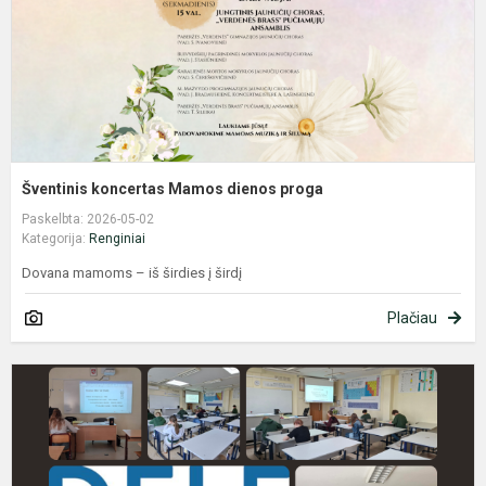
Šventinis koncertas Mamos dienos proga
Paskelbta: 2026-05-02
Kategorija:
Renginiai
Dovana mamoms – iš širdies į širdį
Plačiau
[
2
d.
D
p