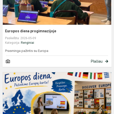
Europos diena progimnazijoje
Paskelbta: 2026-05-09
Kategorija:
Renginiai
Prasminga pažintis su Europa
Plačiau
E
d
i
2