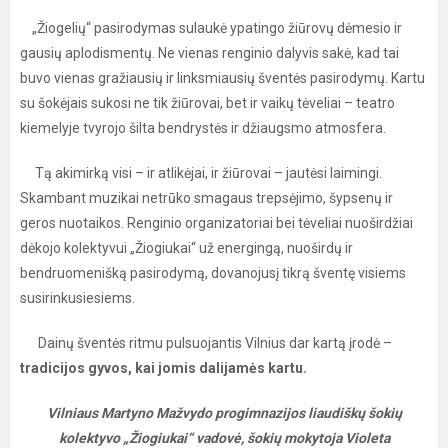
„Žiogelių“ pasirodymas sulaukė ypatingo žiūrovų dėmesio ir
gausių aplodismentų. Ne vienas renginio dalyvis sakė, kad tai
buvo vienas gražiausių ir linksmiausių šventės pasirodymų. Kartu
su šokėjais sukosi ne tik žiūrovai, bet ir vaikų tėveliai – teatro
kiemelyje tvyrojo šilta bendrystės ir džiaugsmo atmosfera.
Tą akimirką visi – ir atlikėjai, ir žiūrovai – jautėsi laimingi.
Skambant muzikai netrūko smagaus trepsėjimo, šypsenų ir
geros nuotaikos. Renginio organizatoriai bei tėveliai nuoširdžiai
dėkojo kolektyvui „Žiogiukai“ už energingą, nuoširdų ir
bendruomenišką pasirodymą, dovanojusį tikrą šventę visiems
susirinkusiesiems.
Dainų šventės ritmu pulsuojantis Vilnius dar kartą įrodė –
tradicijos gyvos, kai jomis dalijamės kartu.
Vilniaus Martyno Mažvydo progimnazijos liaudiškų šokių
kolektyvo „Žiogiukai“
vadovė, šokių mokytoja Violeta