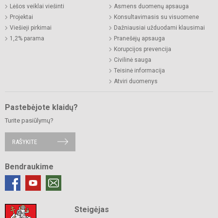
Lėšos veiklai viešinti
Asmens duomenų apsauga
Projektai
Konsultavimasis su visuomene
Viešieji pirkimai
Dažniausiai užduodami klausimai
1,2% parama
Pranešėjų apsauga
Korupcijos prevencija
Civilinė sauga
Teisinė informacija
Atviri duomenys
Pastebėjote klaidų?
Turite pasiūlymų?
RAŠYKITE
Bendraukime
Steigėjas