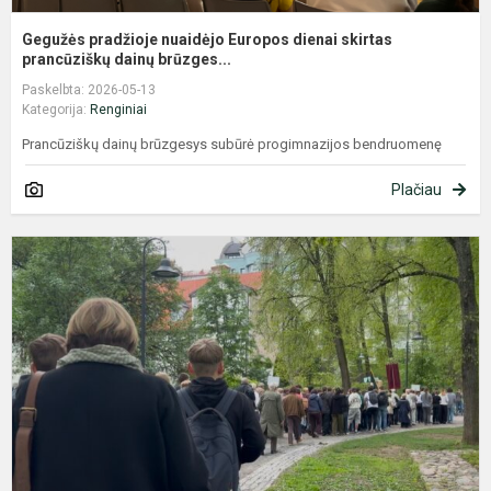
Gegužės pradžioje nuaidėjo Europos dienai skirtas
prancūziškų dainų brūzges...
Paskelbta: 2026-05-13
Kategorija:
Renginiai
Prancūziškų dainų brūzgesys subūrė progimnazijos bendruomenę
Plačiau
M
M
p
m
–
S
P
2