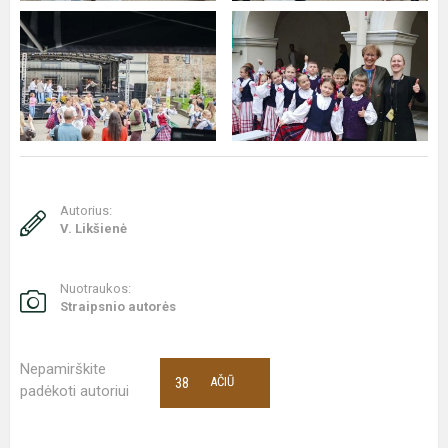
Autorius:
V. Likšienė
Nuotraukos:
Straipsnio autorės
Nepamirškite
38
AČIŪ
padėkoti autoriui