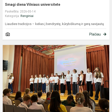
Smagi diena Vilniaus universitete
Paskelbta: 2026-05-14
Kategorija:
Renginiai
Liaudies tradicijos – kelias į bendrystę, kūrybiškumą ir gerą savijautą
Plačiau
G
p
n
E
d
s
p