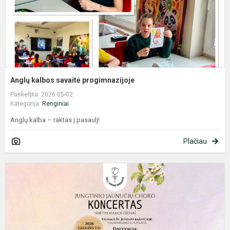
Anglų kalbos savaitė progimnazijoje
Paskelbta: 2026-05-02
Kategorija:
Renginiai
Anglų kalba – raktas į pasaulį!
Plačiau
Š
k
M
d
p