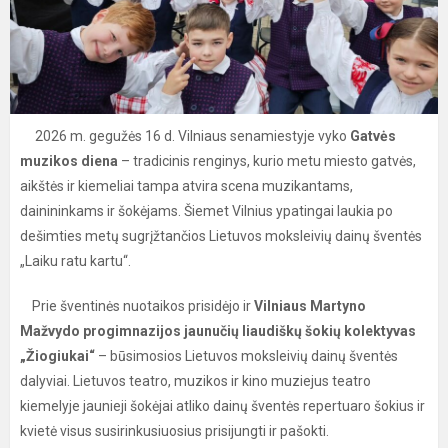
2026 m. gegužės 16 d. Vilniaus senamiestyje vyko
Gatvės
muzikos diena
– tradicinis renginys, kurio metu miesto gatvės,
aikštės ir kiemeliai tampa atvira scena muzikantams,
dainininkams ir šokėjams. Šiemet Vilnius ypatingai laukia po
dešimties metų sugrįžtančios Lietuvos moksleivių dainų šventės
„Laiku ratu kartu“.
Prie šventinės nuotaikos prisidėjo ir
Vilniaus Martyno
Mažvydo progimnazijos jaunučių liaudiškų šokių kolektyvas
„Žiogiukai“
– būsimosios Lietuvos moksleivių dainų šventės
dalyviai. Lietuvos teatro, muzikos ir kino muziejus teatro
kiemelyje jaunieji šokėjai atliko dainų šventės repertuaro šokius ir
kvietė visus susirinkusiuosius prisijungti ir pašokti.