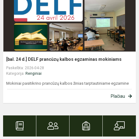
k
e
m
[bal. 24 d.] DELF prancūzų kalbos egzaminas mokiniams
Paskelbta: 2026-04-28
Kategorija:
Renginiai
Mokiniai pasitikrino prancūzų kalbos žinias tarptautiniame egzamine
Plačiau