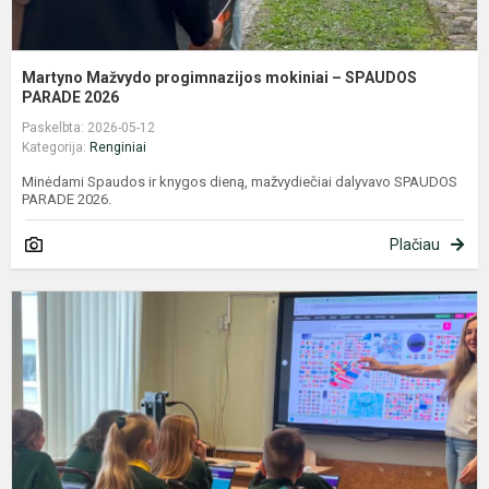
Martyno Mažvydo progimnazijos mokiniai – SPAUDOS
PARADE 2026
Paskelbta: 2026-05-12
Kategorija:
Renginiai
Minėdami Spaudos ir knygos dieną, mažvydiečiai dalyvavo SPAUDOS
PARADE 2026.
Plačiau
E
d
p