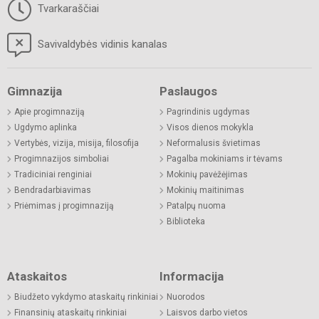
Tvarkaraščiai
Savivaldybės vidinis kanalas
Gimnazija
Paslaugos
Apie progimnaziją
Pagrindinis ugdymas
Ugdymo aplinka
Visos dienos mokykla
Vertybės, vizija, misija, filosofija
Neformalusis švietimas
Progimnazijos simboliai
Pagalba mokiniams ir tėvams
Tradiciniai renginiai
Mokinių pavėžėjimas
Bendradarbiavimas
Mokinių maitinimas
Priėmimas į progimnaziją
Patalpų nuoma
Biblioteka
Ataskaitos
Informacija
Biudžeto vykdymo ataskaitų rinkiniai
Nuorodos
Finansinių ataskaitų rinkiniai
Laisvos darbo vietos