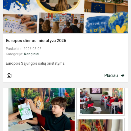
Europos dienos iniciatyva 2026
Paskelbta: 2026-05-08
Kategorija:
Renginiai
Europos Sąjungos šalių pristatymai
Plačiau
A
k
s
p