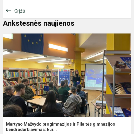
Grįžti
Ankstesnės naujienos
M
M
p
ir
P
g
b
Martyno Mažvydo progimnazijos ir Pilaitės gimnazijos
bendradarbiavimas: Eur...