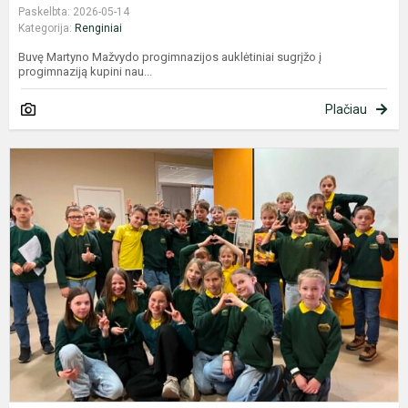
Paskelbta: 2026-05-14
Kategorija:
Renginiai
Buvę Martyno Mažvydo progimnazijos auklėtiniai sugrįžo į
progimnaziją kupini nau...
Plačiau
S
d
V
u