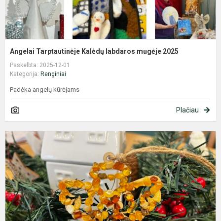
Angelai Tarptautinėje Kalėdų labdaros mugėje 2025
Paskelbta: 2025-12-01
Kategorija:
Renginiai
Padėka angelų kūrėjams
Plačiau
E
„
g
ž
7
ir
7
k