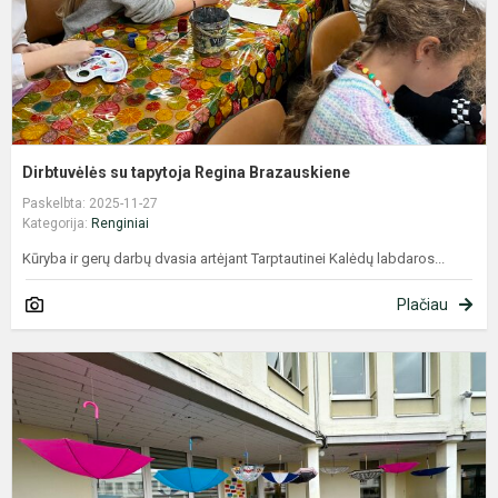
Dirbtuvėlės su tapytoja Regina Brazauskiene
Paskelbta: 2025-11-27
Kategorija:
Renginiai
Kūryba ir gerų darbų dvasia artėjant Tarptautinei Kalėdų labdaros...
Plačiau
T
t
d
v
s
2