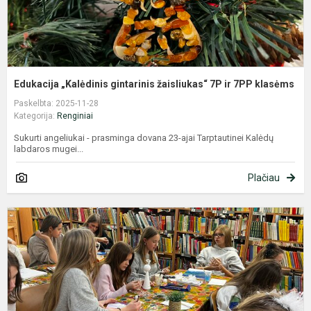
Edukacija „Kalėdinis gintarinis žaisliukas“ 7P ir 7PP klasėms
Paskelbta: 2025-11-28
Kategorija:
Renginiai
Sukurti angeliukai - prasminga dovana 23-ajai Tarptautinei Kalėdų
labdaros mugei...
Plačiau
D
s
t
R
B