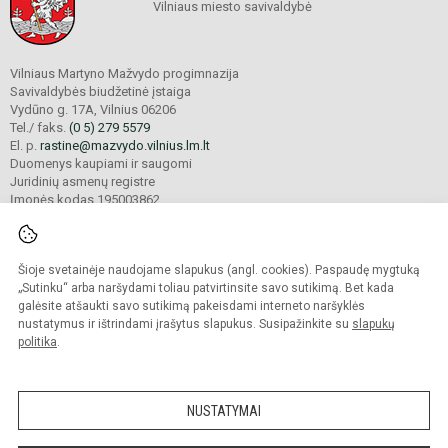
Vilniaus miesto savivaldybė
Vilniaus Martyno Mažvydo progimnazija
Savivaldybės biudžetinė įstaiga
Vydūno g. 17A, Vilnius 06206
Tel./ faks.
(0 5) 279 5579
El. p.
rastine@mazvydo.vilnius.lm.lt
Duomenys kaupiami ir saugomi
Juridinių asmenų registre
Įmonės kodas 195003862
Šioje svetainėje naudojame slapukus (angl. cookies). Paspaudę mygtuką
© 2022. Vilniaus Martyno Mažvydo progimnazija. Visos teisės saugomos.
Kopijuoti turinį be raštiško įstaigos administracijos sutikimo griežtai draudžiama.
„Sutinku“ arba naršydami toliau patvirtinsite savo sutikimą. Bet kada
galėsite atšaukti savo sutikimą pakeisdami interneto naršyklės
Prieinamumo paraiška
Slapukų valdymas
nustatymus ir ištrindami įrašytus slapukus. Susipažinkite su
slapukų
politika
.
Sumanus būdas atnaujinti
mokyklos interneto
svetainę
NUSTATYMAI