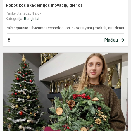
Robotikos akademijos inovacijų dienos
Paskelbta: 2025-12-07
Kategorija:
Renginiai
Pažangiausios švietimo technologijos ir kognityvinių mokslų atradimai
Plačiau
A
s
-
A
v