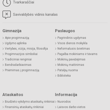
Tvarkaraščiai
Savivaldybės vidinis kanalas
Gimnazija
Paslaugos
Apie progimnaziją
Pagrindinis ugdymas
Ugdymo aplinka
Visos dienos mokykla
Vertybės, vizija, misija, filosofija
Neformalusis švietimas
Progimnazijos simboliai
Pagalba mokiniams ir tėvams
Tradiciniai renginiai
Mokinių pavėžėjimas
Bendradarbiavimas
Mokinių maitinimas
Priėmimas į progimnaziją
Patalpų nuoma
Biblioteka
Ataskaitos
Informacija
Biudžeto vykdymo ataskaitų rinkiniai
Nuorodos
Finansinių ataskaitų rinkiniai
Laisvos darbo vietos