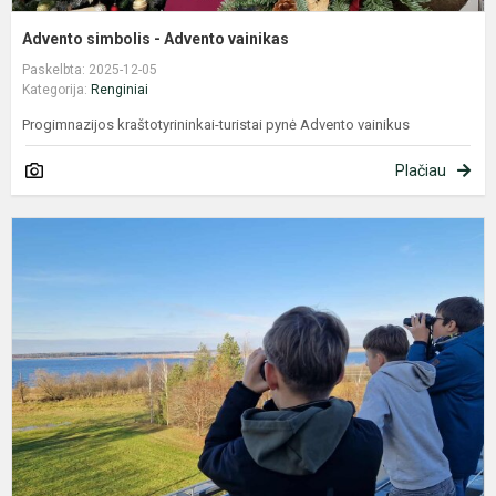
Advento simbolis - Advento vainikas
Paskelbta: 2025-12-05
Kategorija:
Renginiai
Progimnazijos kraštotyrininkai-turistai pynė Advento vainikus
Plačiau
P
s
D