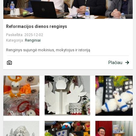
Reformacijos dienos renginys
Paskelbta: 2025-12-02
Kategorija:
Renginiai
Renginys sujungė mokinius, mokytojus ir istoriją
Plačiau
A
T
K
l
m
2