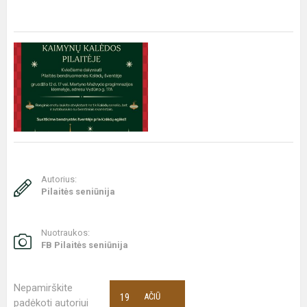
Autorius:
Pilaitės seniūnija
Nuotraukos:
FB Pilaitės seniūnija
Nepamirškite
19
AČIŪ
padėkoti autoriui