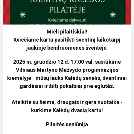
Mieli pilaitiškiai!
Kviečiame kartu pasitikti šventinį laikotarpį
jaukioje bendruomenės šventėje.
2025 m. gruodžio 12 d. 17.00 val. susitikime
Vilniaus Martyno Mažvydo progimnazijos
kiemelyje - mūsų lauks Kalėdų senelis, šventiniai
gardėsiai ir šilti pokalbiai prie eglutės.
Ateikite su šeima, draugais ir gera nuotaika -
kurkime Kalėdų dvasią kartu!
Pilaitės seniūnija