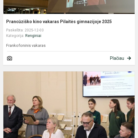
Prancūziško kino vakaras Pilaitės gimnazijoje 2025
Paskelbta: 2025-12-03
Kategorija:
Renginiai
Frankofoninis vakaras
Plačiau
R
d
r