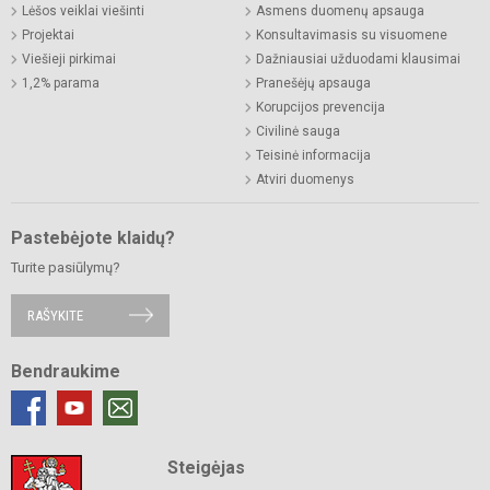
Lėšos veiklai viešinti
Asmens duomenų apsauga
Projektai
Konsultavimasis su visuomene
Viešieji pirkimai
Dažniausiai užduodami klausimai
1,2% parama
Pranešėjų apsauga
Korupcijos prevencija
Civilinė sauga
Teisinė informacija
Atviri duomenys
Pastebėjote klaidų?
Turite pasiūlymų?
RAŠYKITE
Bendraukime
Steigėjas