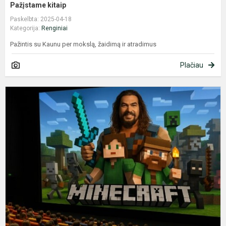
Pažįstame kitaip
Paskelbta: 2025-04-18
Kategorija:
Renginiai
Pažintis su Kaunu per mokslą, žaidimą ir atradimus
Plačiau
E
u
m
r
k
p
v
p
ki