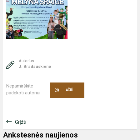
Autorius:
J. Bradauskienė
Nepamirškite
29
AČIŪ
padėkoti autoriui
Grįžti
Ankstesnės naujienos