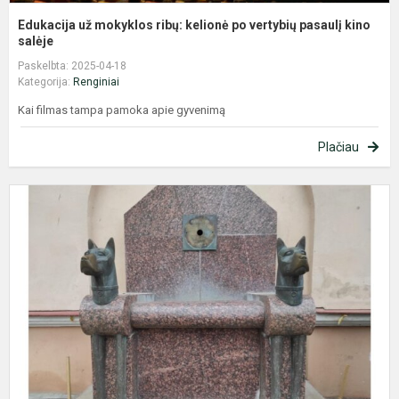
Edukacija už mokyklos ribų: kelionė po vertybių pasaulį kino
salėje
Paskelbta: 2025-04-18
Kategorija:
Renginiai
Kai filmas tampa pamoka apie gyvenimą
Plačiau
P
K