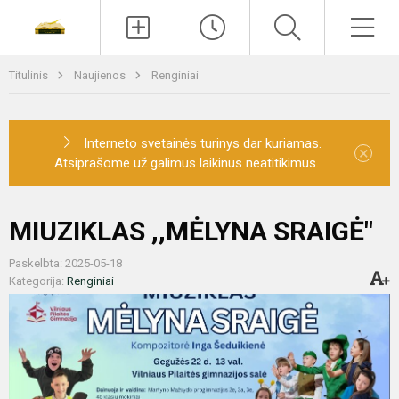
Paieška
Men
Titulinis
Naujienos
Renginiai
Interneto svetainės turinys dar kuriamas.
×
Atsiprašome už galimus laikinus neatitikimus.
MIUZIKLAS ,,MĖLYNA SRAIGĖ"
Paskelbta: 2025-05-18
Kategorija:
Renginiai