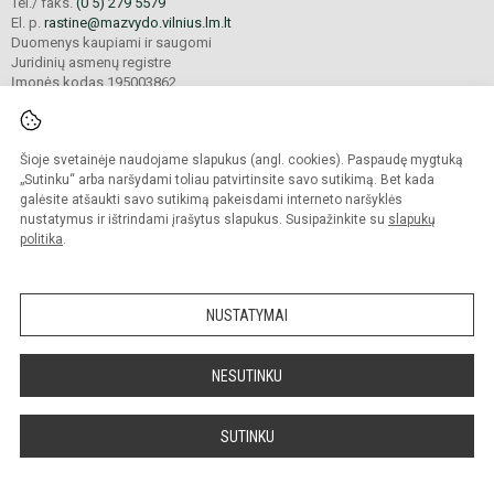
Tel./ faks.
(0 5) 279 5579
El. p.
rastine@mazvydo.vilnius.lm.lt
Duomenys kaupiami ir saugomi
Juridinių asmenų registre
Įmonės kodas 195003862
Šioje svetainėje naudojame slapukus (angl. cookies). Paspaudę mygtuką
© 2022. Vilniaus Martyno Mažvydo progimnazija. Visos teisės saugomos.
Kopijuoti turinį be raštiško įstaigos administracijos sutikimo griežtai draudžiama.
„Sutinku“ arba naršydami toliau patvirtinsite savo sutikimą. Bet kada
galėsite atšaukti savo sutikimą pakeisdami interneto naršyklės
Prieinamumo paraiška
Slapukų valdymas
nustatymus ir ištrindami įrašytus slapukus. Susipažinkite su
slapukų
politika
.
Sumanus būdas atnaujinti
mokyklos interneto
svetainę
NUSTATYMAI
NESUTINKU
SUTINKU