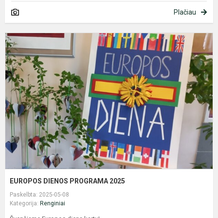
Plačiau
E
D
P
2
EUROPOS DIENOS PROGRAMA 2025
Paskelbta: 2025-05-08
Kategorija:
Renginiai