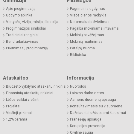
Apie progimnaziją
Pagrindinis ugdymas
Ugdymo aplinka
Visos dienos mokykla
Vertybės, vizija, misija, filosofija
Neformalusis švietimas
Progimnazijos simboliai
Pagalba mokiniams ir tėvams
Tradiciniai renginiai
Mokinių pavėžėjimas
Bendradarbiavimas
Mokinių maitinimas
Priėmimas į progimnaziją
Patalpų nuoma
Biblioteka
Ataskaitos
Informacija
Biudžeto vykdymo ataskaitų rinkiniai
Nuorodos
Finansinių ataskaitų rinkiniai
Laisvos darbo vietos
Lėšos veiklai viešinti
Asmens duomenų apsauga
Projektai
Konsultavimasis su visuomene
Viešieji pirkimai
Dažniausiai užduodami klausimai
1,2% parama
Pranešėjų apsauga
Korupcijos prevencija
Civilinė sauga