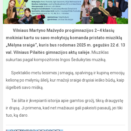
Vilniaus Martyno Mažvydo progimnazijos 2–4 klasių
mokiniai kartu su savo mokytojų komanda pristato miuziklą
„Mėlyna sraigė“, kuris bus rodomas 2025 m. gegužės 22 d. 13
val. Vilniaus Pilaitės gimnazijos aktų salėje.
Miuziklas
sukurtas pagal kompozitorės Ingos Šeduikytės muziką.
Spektaklio metu leisimės į smagią, spalvingą ir kupiną emocijų
kelionę po mėlynių šilelį, kur mažoji sraigė drąsiai ieško būdų, kaip
išgelbėti savo mišką.
Tai šilta ir įkvepianti istorija apie gamtos grožį, tikrą draugystę
ir drąsą. Ji primena, kad net mažiausi gali pakeisti pasaulį, jei tiki
tuo, ką daro.