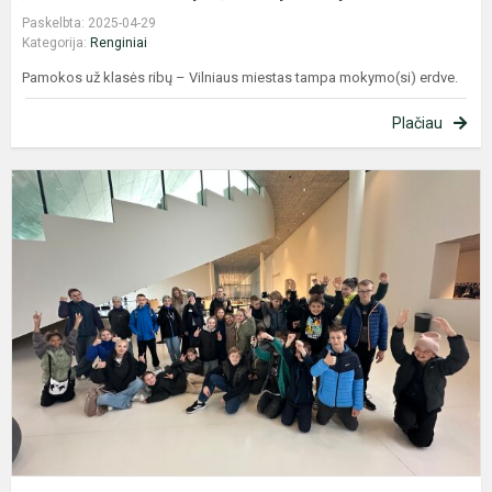
Paskelbta: 2025-04-29
Kategorija:
Renginiai
Pamokos už klasės ribų – Vilniaus miestas tampa mokymo(si) erdve.
Plačiau
P
k