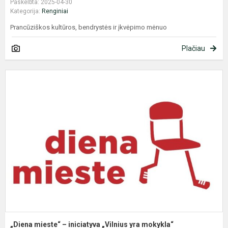
Paskelbta: 2025-04-30
Kategorija:
Renginiai
Prancūziškos kultūros, bendrystės ir įkvėpimo mėnuo
Plačiau
„
m
–
i
„
y
m
„Diena mieste“ – iniciatyva „Vilnius yra mokykla“