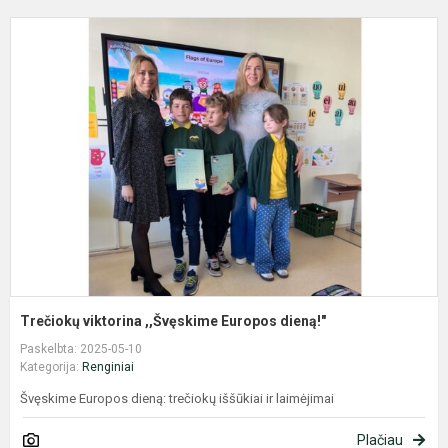
T
v
,
E
d
Trečiokų viktorina ,,Švęskime Europos dieną!"
Paskelbta: 2025-05-10
Kategorija:
Renginiai
Švęskime Europos dieną: trečiokų iššūkiai ir laimėjimai
Plačiau