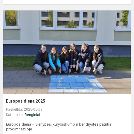
E
d
2
Europos diena 2025
Paskelbta: 2025-05-09
Kategorija:
Renginiai
Europos diena – vienybės, kūrybiškumo ir bendrystės patirtis
progimnazijoje