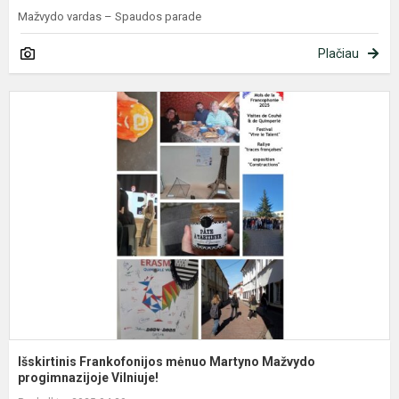
Mažvydo vardas – Spaudos parade
Plačiau
I
F
m
M
M
p
Išskirtinis Frankofonijos mėnuo Martyno Mažvydo
progimnazijoje Vilniuje!