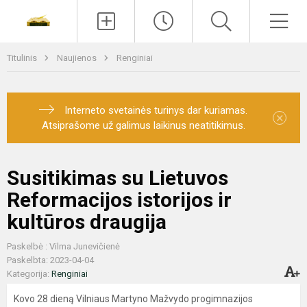
Paieška
Men
Titulinis
Naujienos
Renginiai
Interneto svetainės turinys dar kuriamas.
×
Atsiprašome už galimus laikinus neatitikimus.
Susitikimas su Lietuvos
Reformacijos istorijos ir
kultūros draugija
Paskelbė : Vilma Junevičienė
Paskelbta: 2023-04-04
Kategorija:
Renginiai
Kovo 28 dieną Vilniaus Martyno Mažvydo progimnazijos