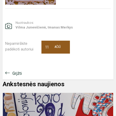
Nuotraukos:
Vilma Junevičienė, Imanas Merkys
Nepamirškite
11
AČIŪ
padėkoti autoriui
Grįžti
Ankstesnės naujienos
F
d
2