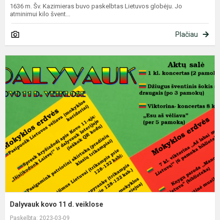
1636 m. Šv. Kazimieras buvo paskelbtas Lietuvos globėju. Jo
atminimui kilo švent...
Plačiau
D
k
1
d
v
Dalyvauk kovo 11 d. veiklose
Paskelbta: 2023-03-09