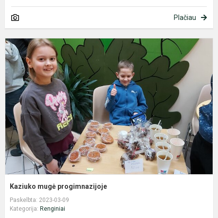
Plačiau
K
m
p
Kaziuko mugė progimnazijoje
Paskelbta: 2023-03-09
Kategorija:
Renginiai