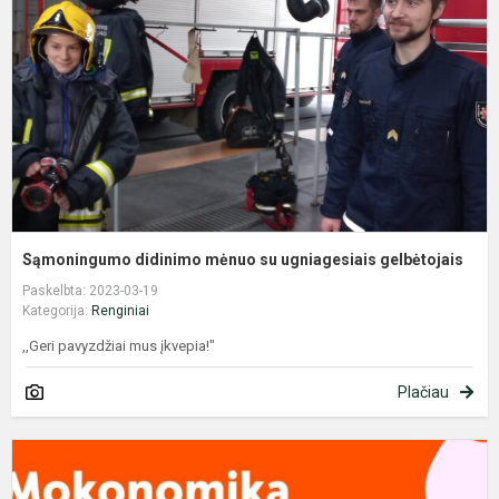
s
u
g
Sąmoningumo didinimo mėnuo su ugniagesiais gelbėtojais
Paskelbta: 2023-03-19
Kategorija:
Renginiai
,,Geri pavyzdžiai mus įkvepia!"
Plačiau
M
2