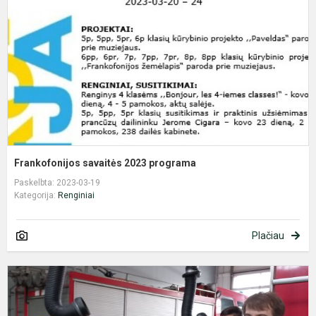
p
Frankofonijos savaitės 2023 programa
Paskelbta: 2023-03-19
Kategorija:
Renginiai
Plačiau
S
d
m