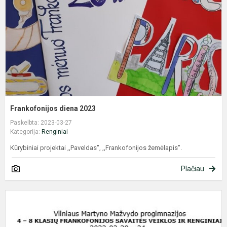
Frankofonijos diena 2023
Paskelbta: 2023-03-27
Kategorija:
Renginiai
Kūrybiniai projektai ,,Paveldas", ,,Frankofonijos žemėlapis".
Plačiau
F
s
2