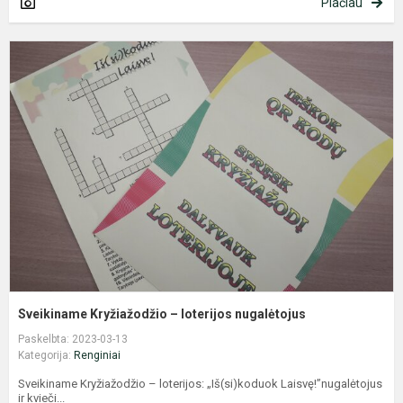
Plačiau
S
K
–
l
n
Sveikiname Kryžiažodžio – loterijos nugalėtojus
Paskelbta: 2023-03-13
Kategorija:
Renginiai
Sveikiname Kryžiažodžio – loterijos: „Iš(si)koduok Laisvę!”nugalėtojus
ir kvieči...