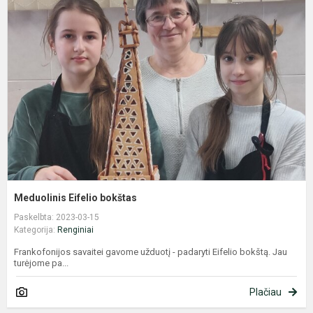
E
b
Meduolinis Eifelio bokštas
Paskelbta: 2023-03-15
Kategorija:
Renginiai
Frankofonijos savaitei gavome užduotį - padaryti Eifelio bokštą. Jau
turėjome pa...
Plačiau