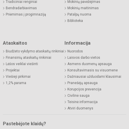
Tradiciniai renginiai
Mokinių pavėžėjimas
Bendradarbiavimas
Mokinių maitinimas
Priėmimas į progimnaziją
Patalpų nuoma
Biblioteka
Ataskaitos
Informacija
Biudžeto vykdymo ataskaitų rinkiniai
Nuorodos
Finansinių ataskaitų rinkiniai
Laisvos darbo vietos
Lėšos veiklai viešinti
Asmens duomenų apsauga
Projektai
Konsultavimasis su visuomene
Viešieji pirkimai
Dažniausiai užduodami klausimai
1,2% parama
Pranešėjų apsauga
Korupcijos prevencija
Civilinė sauga
Teisinė informacija
Atviri duomenys
Pastebėjote klaidų?