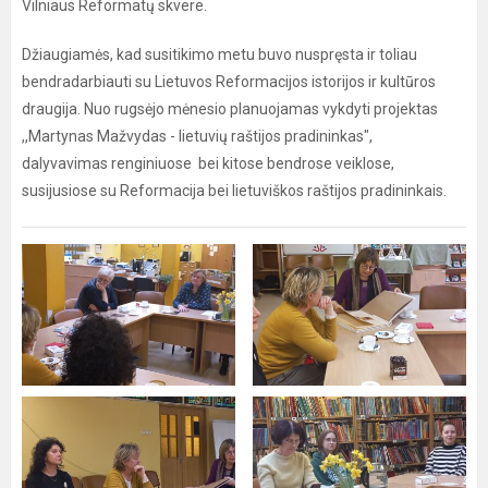
Vilniaus Reformatų skvere.
Džiaugiamės, kad susitikimo metu buvo nuspręsta ir toliau
bendradarbiauti su Lietuvos Reformacijos istorijos ir kultūros
draugija. Nuo rugsėjo mėnesio planuojamas vykdyti projektas
,,Martynas Mažvydas - lietuvių raštijos pradininkas",
dalyvavimas renginiuose bei kitose bendrose veiklose,
susijusiose su Reformacija bei lietuviškos raštijos pradininkais.