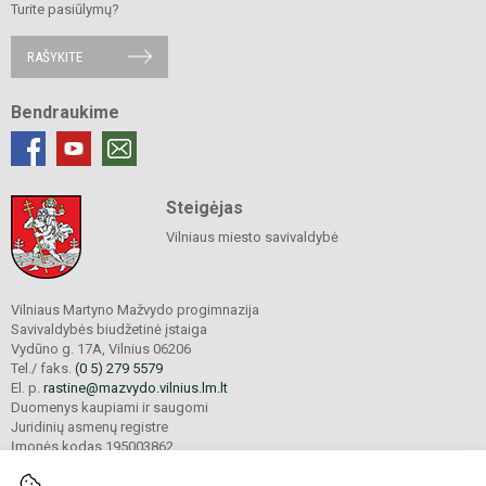
Turite pasiūlymų?
RAŠYKITE
Bendraukime
Steigėjas
Vilniaus miesto savivaldybė
Vilniaus Martyno Mažvydo progimnazija
Savivaldybės biudžetinė įstaiga
Vydūno g. 17A, Vilnius 06206
Tel./ faks.
(0 5) 279 5579
El. p.
rastine@mazvydo.vilnius.lm.lt
Duomenys kaupiami ir saugomi
Juridinių asmenų registre
Įmonės kodas 195003862