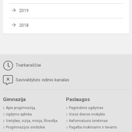
2019
2018
Tvarkaraščiai
Savivaldybės vidinis kanalas
Gimnazija
Paslaugos
Apie progimnaziją
Pagrindinis ugdymas
Ugdymo aplinka
Visos dienos mokykla
Vertybės, vizija, misija, filosofija
Neformalusis švietimas
Progimnazijos simboliai
Pagalba mokiniams ir tėvams