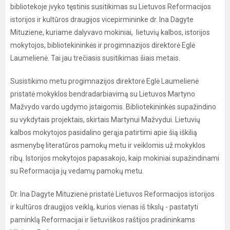
bibliotekoje įvyko tęstinis susitikimas su Lietuvos Reformacijos
istorijos ir kultūros draugijos vicepirmininke dr. Ina Dagyte
Mituziene, kuriame dalyvavo mokiniai, lietuvių kalbos, istorijos
mokytojos, bibliotekininkės ir progimnazijos direktorė Eglė
Laumelienė. Tai jau trečiasis susitikimas šiais metais.
Susistikimo metu progimnazijos direktorė Eglė Laumelienė
pristatė mokyklos bendradarbiavimą su Lietuvos Martyno
Mažvydo vardo ugdymo įstaigomis. Bibliotekininkės supažindino
su vykdytais projektais, skirtais Martynui Mažvydui. Lietuvių
kalbos mokytojos pasidalino gerąja patirtimi apie šią iškilią
asmenybę literatūros pamokų metu ir veiklomis už mokyklos
ribų. Istorijos mokytojos papasakojo, kaip mokiniai supažindinami
su Reformacija jų vedamų pamokų metu.
Dr. Ina Dagyte Mituzienė pristatė Lietuvos Reformacijos istorijos
ir kultūros draugijos veiklą, kurios vienas iš tikslų - pastatyti
paminklą Reformacijai ir lietuviškos raštijos pradininkams