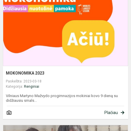
MOKONOMIKA 2023
Paskelbta: 2023-03-18
Kategorija:
Renginiai
Vilniaus Martyno Mažvydo progimnazijos mokiniai kovo 9 dieną su
didžiausiu smals...
Plačiau
M