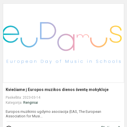
K
į
E
m
d
š
m
Kviečiame į Europos muzikos dienos šventę mokykloje
Paskelbta: 2023-03-14
Kategorija:
Renginiai
Europos muzikinio ugdymo asociacija (EAS, The European
Association for Musi...