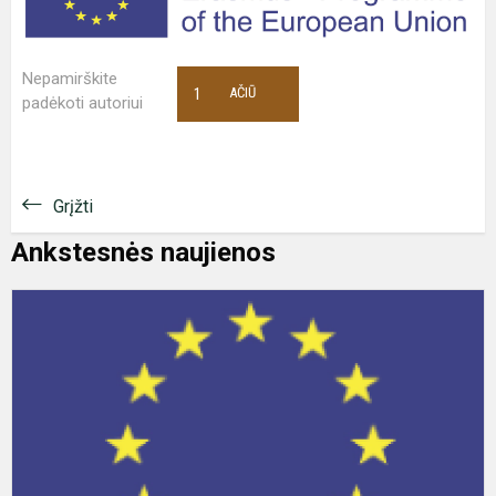
Nepamirškite
1
AČIŪ
padėkoti autoriui
Grįžti
Ankstesnės naujienos
,
k
l
P
m
I