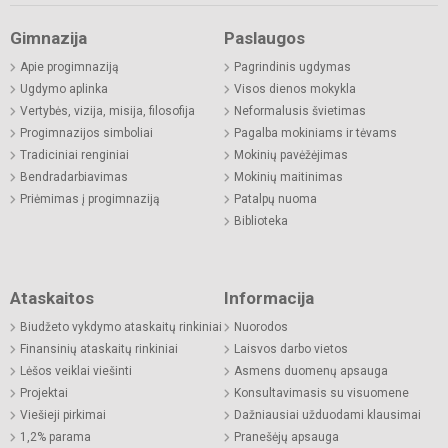
Gimnazija
Paslaugos
Apie progimnaziją
Pagrindinis ugdymas
Ugdymo aplinka
Visos dienos mokykla
Vertybės, vizija, misija, filosofija
Neformalusis švietimas
Progimnazijos simboliai
Pagalba mokiniams ir tėvams
Tradiciniai renginiai
Mokinių pavėžėjimas
Bendradarbiavimas
Mokinių maitinimas
Priėmimas į progimnaziją
Patalpų nuoma
Biblioteka
Ataskaitos
Informacija
Biudžeto vykdymo ataskaitų rinkiniai
Nuorodos
Finansinių ataskaitų rinkiniai
Laisvos darbo vietos
Lėšos veiklai viešinti
Asmens duomenų apsauga
Projektai
Konsultavimasis su visuomene
Viešieji pirkimai
Dažniausiai užduodami klausimai
1,2% parama
Pranešėjų apsauga