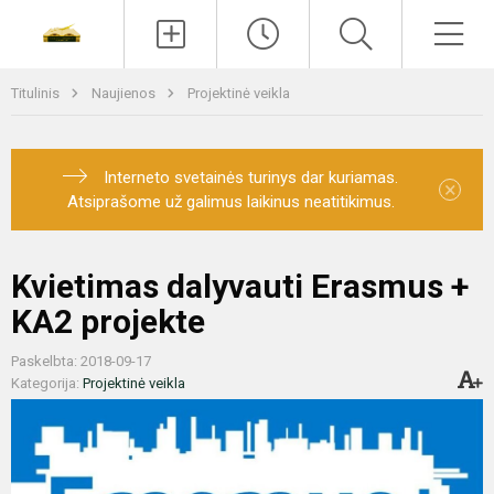
Paieška
Men
Titulinis
Naujienos
Projektinė veikla
Interneto svetainės turinys dar kuriamas.
×
Atsiprašome už galimus laikinus neatitikimus.
Kvietimas dalyvauti Erasmus +
KA2 projekte
Paskelbta: 2018-09-17
Kategorija:
Projektinė veikla