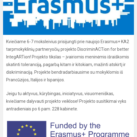
Kviečiame 6-7 moksleivius prisijungti prie naujojo Erasmus+ KA2
tarpmokyklinių partnerysčių projekto DiscriminACTion for better
IntegARTion! Projekto tikslas – įvairiomis meninėmis išraiškomis
skatinti toleranciją, pagarbą kitam ir kitokiam, mažinti atskirtį ir
diskriminaciją. Projekte bendradarbiausime su mokyklomis iš
Prancūzijos, Italijos ir Ispanijos.
Jeigu tu aktyvus, kūrybingas, iniciatyvus, visuomeniškas,
kviečiame dalyvauti projekto veiklose! Projekto susitikimai vyks
antradieniais po 6 pam. 228 kabinete.