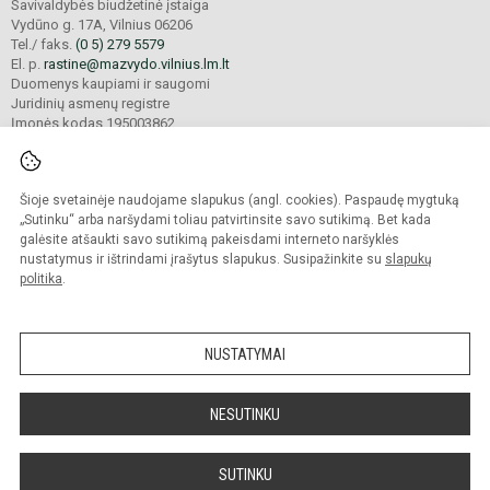
Savivaldybės biudžetinė įstaiga
Vydūno g. 17A, Vilnius 06206
Tel./ faks.
(0 5) 279 5579
El. p.
rastine@mazvydo.vilnius.lm.lt
Duomenys kaupiami ir saugomi
Juridinių asmenų registre
Įmonės kodas 195003862
Šioje svetainėje naudojame slapukus (angl. cookies). Paspaudę mygtuką
© 2022. Vilniaus Martyno Mažvydo progimnazija. Visos teisės saugomos.
Kopijuoti turinį be raštiško įstaigos administracijos sutikimo griežtai draudžiama.
„Sutinku“ arba naršydami toliau patvirtinsite savo sutikimą. Bet kada
galėsite atšaukti savo sutikimą pakeisdami interneto naršyklės
Prieinamumo paraiška
Slapukų valdymas
nustatymus ir ištrindami įrašytus slapukus. Susipažinkite su
slapukų
politika
.
Sumanus būdas atnaujinti
mokyklos interneto
svetainę
NUSTATYMAI
NESUTINKU
SUTINKU