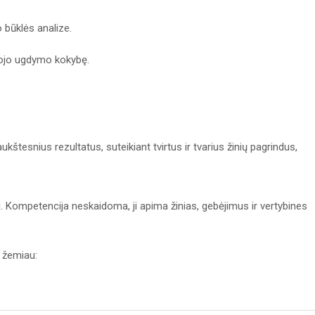
 būklės analize.
rojo ugdymo kokybę.
kštesnius rezultatus, suteikiant tvirtus ir tvarius žinių pagrindus,
 Kompetencija neskaidoma, ji apima žinias, gebėjimus ir vertybines
 žemiau: