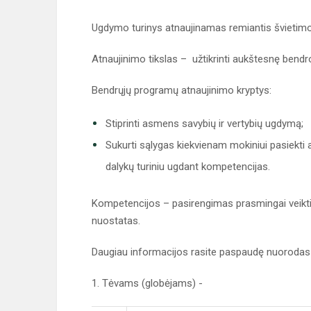
Ugdymo turinys atnaujinamas remiantis švietimo
Atnaujinimo tikslas – užtikrinti aukštesnę bend
Bendrųjų programų atnaujinimo kryptys:
Stiprinti asmens savybių ir vertybių ugdymą;
Sukurti sąlygas kiekvienam mokiniui pasiekti au
dalykų turiniu ugdant kompetencijas.
Kompetencijos – pasirengimas prasmingai veikti.
nuostatas.
Daugiau informacijos rasite paspaudę nuorodas
1. Tėvams (globėjams) -