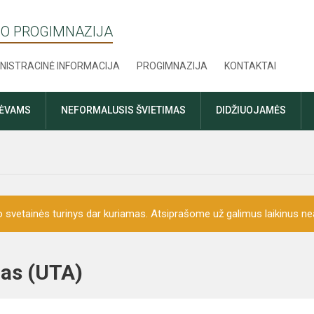
O PROGIMNAZIJA
NISTRACINĖ INFORMACIJA
PROGIMNAZIJA
KONTAKTAI
TĖVAMS
NEFORMALUSIS ŠVIETIMAS
DIDŽIUOJAMĖS
o svetainės turinys dar kuriamas. Atsiprašome už galimus laikinus nea
imas (UTA)