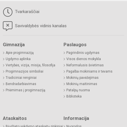
Tvarkaraščiai
Savivaldybės vidinis kanalas
Gimnazija
Paslaugos
Apie progimnaziją
Pagrindinis ugdymas
Ugdymo aplinka
Visos dienos mokykla
Vertybės, vizija, misija, filosofija
Neformalusis švietimas
Progimnazijos simboliai
Pagalba mokiniams ir tėvams
Tradiciniai renginiai
Mokinių pavėžėjimas
Bendradarbiavimas
Mokinių maitinimas
Priėmimas į progimnaziją
Patalpų nuoma
Biblioteka
Ataskaitos
Informacija
Biudžeto vykdymo ataskaitų rinkiniai
Nuorodos