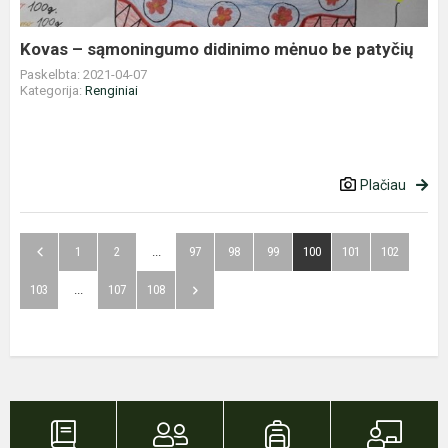
patyčių
Kovas – sąmoningumo didinimo mėnuo be patyčių
Paskelbta: 2021-04-07
Kategorija:
Renginiai
Plačiau
1
2
...
97
98
99
100
101
102
103
...
107
108