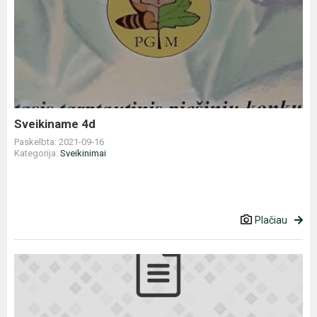
Sveikiname
4d
Sveikiname 4d
Paskelbta: 2021-09-16
Kategorija:
Sveikinimai
Plačiau
I-
VIII
klasių
rugsėjo