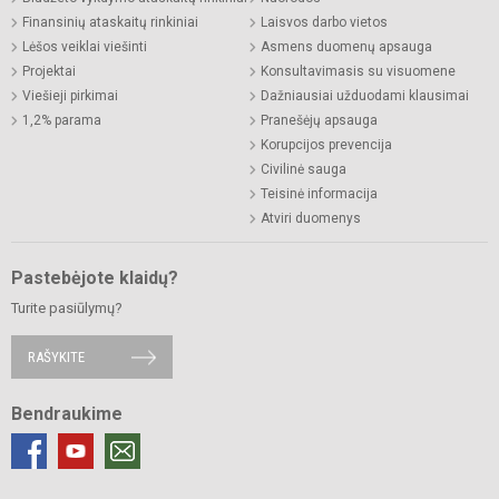
Finansinių ataskaitų rinkiniai
Laisvos darbo vietos
Lėšos veiklai viešinti
Asmens duomenų apsauga
Projektai
Konsultavimasis su visuomene
Viešieji pirkimai
Dažniausiai užduodami klausimai
1,2% parama
Pranešėjų apsauga
Korupcijos prevencija
Civilinė sauga
Teisinė informacija
Atviri duomenys
Pastebėjote klaidų?
Turite pasiūlymų?
RAŠYKITE
Bendraukime