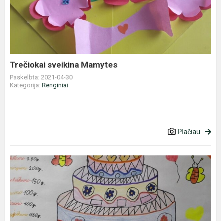
Mamytes
Trečiokai sveikina Mamytes
Paskelbta: 2021-04-30
Kategorija:
Renginiai
Plačiau
Kovas
–
sąmoningumo
didinimo
mėnuo
be