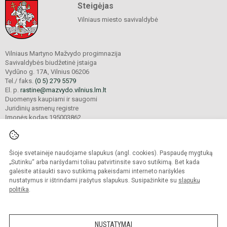
Steigėjas
Vilniaus miesto savivaldybė
Vilniaus Martyno Mažvydo progimnazija
Savivaldybės biudžetinė įstaiga
Vydūno g. 17A, Vilnius 06206
Tel./ faks.
(0 5) 279 5579
El. p.
rastine@mazvydo.vilnius.lm.lt
Duomenys kaupiami ir saugomi
Juridinių asmenų registre
Įmonės kodas 195003862
Šioje svetainėje naudojame slapukus (angl. cookies). Paspaudę mygtuką
© 2022. Vilniaus Martyno Mažvydo progimnazija. Visos teisės saugomos.
Kopijuoti turinį be raštiško įstaigos administracijos sutikimo griežtai draudžiama.
„Sutinku“ arba naršydami toliau patvirtinsite savo sutikimą. Bet kada
galėsite atšaukti savo sutikimą pakeisdami interneto naršyklės
Prieinamumo paraiška
Slapukų valdymas
nustatymus ir ištrindami įrašytus slapukus. Susipažinkite su
slapukų
politika
.
Sumanus būdas atnaujinti
mokyklos interneto
svetainę
NUSTATYMAI