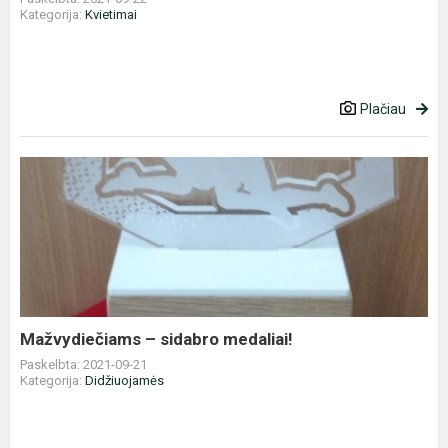
Kategorija:
Kvietimai
Plačiau
Mažvydiečiams
–
sidabro
medaliai!
Mažvydiečiams – sidabro medaliai!
Paskelbta: 2021-09-21
Kategorija:
Didžiuojamės