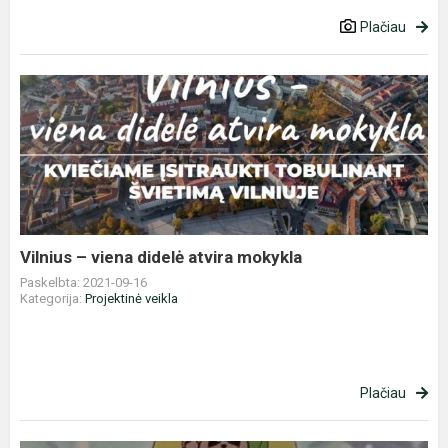
Plačiau
Vilnius
–
viena
didelė
atvira
mokykla
Vilnius – viena didelė atvira mokykla
Paskelbta: 2021-09-16
Kategorija:
Projektinė veikla
Plačiau