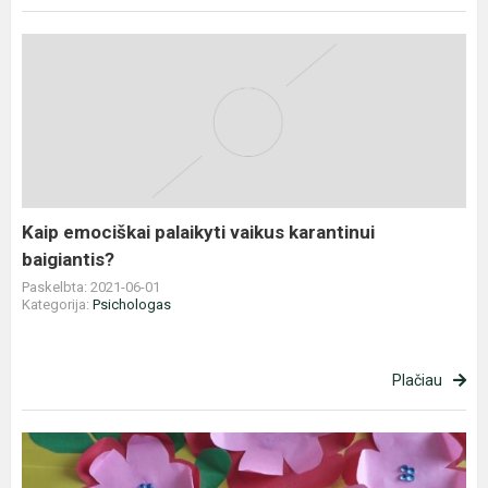
Kaip
emociškai
palaikyti
vaikus
karantinui
baigiantis?
Kaip emociškai palaikyti vaikus karantinui
baigiantis?
Paskelbta: 2021-06-01
Kategorija:
Psichologas
Plačiau
Trečiokai
sveikina