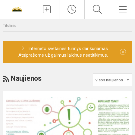
Paieška
Men
Titulinis
Interneto svetainės turinys dar kuriamas.
×
Atsiprašome už galimus laikinus neatitikimus.
RSS
Naujienos
Vaikų
psichikos
sveikatos
stiprinimo
galimybės