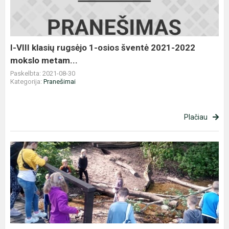
1-
osios
šventė
2021-
I-VIII klasių rugsėjo 1-osios šventė 2021-2022
2022
mokslo metam...
mokslo
Paskelbta: 2021-08-30
metam...
Kategorija:
Pranešimai
Plačiau
Skautų
ir
sporto
diena
stovykloje
,,Tai
daugiau