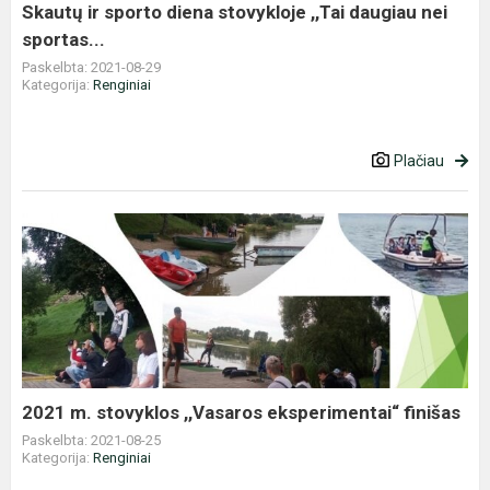
nei
Skautų ir sporto diena stovykloje ,,Tai daugiau nei
sportas...
sportas...
Paskelbta: 2021-08-29
Kategorija:
Renginiai
Plačiau
2021
m.
stovyklos
,,Vasaros
eksperimentai“
finišas
2021 m. stovyklos ,,Vasaros eksperimentai“ finišas
Paskelbta: 2021-08-25
Kategorija:
Renginiai