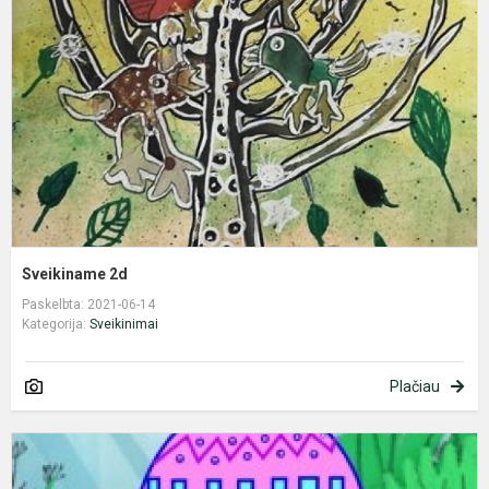
Sveikiname 2d
Paskelbta: 2021-06-14
Kategorija:
Sveikinimai
Plačiau
4
k