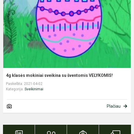
m
s
s
š
V
4g klasės mokiniai sveikina su šventomis VELYKOMIS!
Paskelbta: 2021-04-02
Kategorija:
Sveikinimai
Plačiau