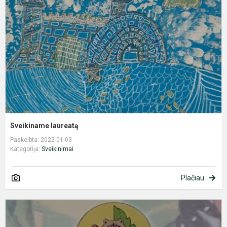
Sveikiname laureatą
Paskelbta: 2022-01-03
Kategorija:
Sveikinimai
Plačiau
S
4