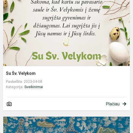
V
Su Šv. Velykom
Paskelbta: 2023-04-08
Kategorija:
Sveikinimai
Plačiau
S
l