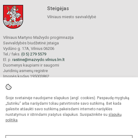
Steigėjas
Vilniaus miesto savivaldybė
Vilniaus Martyno Mažvydo progimnazija
Savivaldybės biudžetinė įstaiga
Vydūno g. 17A, Vilnius 06206
Tel./ faks.
(0 5) 279 5579
El. p.
rastine@mazvydo.vilnius.lm.lt
Duomenys kaupiami ir saugomi
Juridinių asmenų registre
Įmonės kodas 195003862
Šioje svetainėje naudojame slapukus (angl. cookies). Paspaudę mygtuką
© 2022. Vilniaus Martyno Mažvydo progimnazija. Visos teisės saugomos.
Kopijuoti turinį be raštiško įstaigos administracijos sutikimo griežtai draudžiama.
„Sutinku“ arba naršydami toliau patvirtinsite savo sutikimą. Bet kada
galėsite atšaukti savo sutikimą pakeisdami interneto naršyklės
Prieinamumo paraiška
Slapukų valdymas
nustatymus ir ištrindami įrašytus slapukus. Susipažinkite su
slapukų
politika
.
Sumanus būdas atnaujinti
mokyklos interneto
svetainę