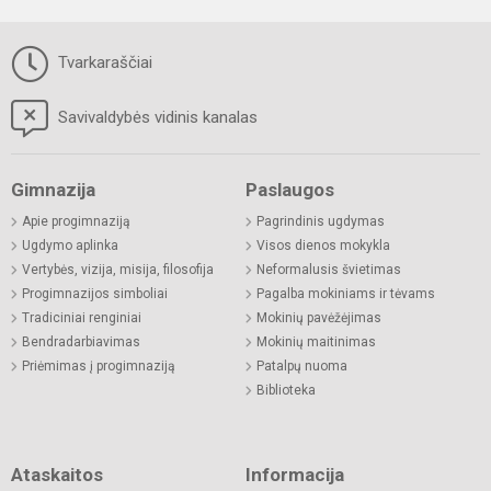
Tvarkaraščiai
Savivaldybės vidinis kanalas
Gimnazija
Paslaugos
Apie progimnaziją
Pagrindinis ugdymas
Ugdymo aplinka
Visos dienos mokykla
Vertybės, vizija, misija, filosofija
Neformalusis švietimas
Progimnazijos simboliai
Pagalba mokiniams ir tėvams
Tradiciniai renginiai
Mokinių pavėžėjimas
Bendradarbiavimas
Mokinių maitinimas
Priėmimas į progimnaziją
Patalpų nuoma
Biblioteka
Ataskaitos
Informacija