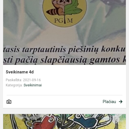
Sveikiname 4d
Paskelbta: 2021-09-16
Kategorija:
Sveikinimai
Plačiau
S
2