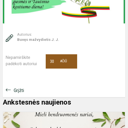
Autorius:
Buvęs mažvydietis J. J.
Nepamirškite
30
AČIŪ
padėkoti autoriui
Grįžti
Ankstesnės naujienos
S
Š