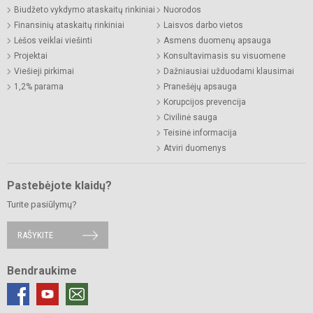
Biudžeto vykdymo ataskaitų rinkiniai
Nuorodos
Finansinių ataskaitų rinkiniai
Laisvos darbo vietos
Lėšos veiklai viešinti
Asmens duomenų apsauga
Projektai
Konsultavimasis su visuomene
Viešieji pirkimai
Dažniausiai užduodami klausimai
1,2% parama
Pranešėjų apsauga
Korupcijos prevencija
Civilinė sauga
Teisinė informacija
Atviri duomenys
Pastebėjote klaidų?
Turite pasiūlymų?
RAŠYKITE
Bendraukime