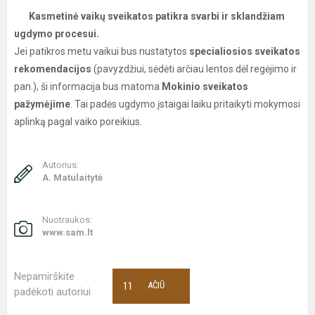
Kasmetinė vaikų sveikatos patikra svarbi ir sklandžiam
ugdymo procesui.
Jei patikros metu vaikui bus nustatytos
specialiosios sveikatos
rekomendacijos
(pavyzdžiui, sėdėti arčiau lentos dėl regėjimo ir
pan.), ši informacija bus matoma
Mokinio sveikatos
pažymėjime
. Tai padės ugdymo įstaigai laiku pritaikyti mokymosi
aplinką pagal vaiko poreikius.
Autorius:
A. Matulaitytė
Nuotraukos:
www.sam.lt
Nepamirškite
11
AČIŪ
padėkoti autoriui