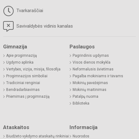
Tvarkaraščiai
Savivaldybės vidinis kanalas
Gimnazija
Paslaugos
Apie progimnaziją
Pagrindinis ugdymas
Ugdymo aplinka
Visos dienos mokykla
Vertybės, vizija, misija, filosofija
Neformalusis švietimas
Progimnazijos simboliai
Pagalba mokiniams ir tėvams
Tradiciniai renginiai
Mokinių pavėžėjimas
Bendradarbiavimas
Mokinių maitinimas
Priėmimas į progimnaziją
Patalpų nuoma
Biblioteka
Ataskaitos
Informacija
Biudžeto vykdymo ataskaitų rinkiniai
Nuorodos