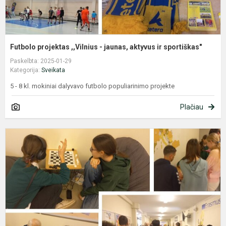
Futbolo projektas ,,Vilnius - jaunas, aktyvus ir sportiškas"
Paskelbta: 2025-01-29
Kategorija:
Sveikata
5 - 8 kl. mokiniai dalyvavo futbolo populiarinimo projekte
Plačiau
,
-
j
a
ir
s
š
v