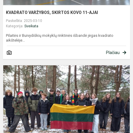
KVADRATO VARŽYBOS, SKIRTOS KOVO 11-AJAI
Paskelbta: 2025-03-10
Kategorija:
Sveikata
Pilaitės ir Buivydiškių mokyklų rinktinės išbandė jėgas kvadrato
aikštelėje...
Plačiau
Ž
s
V
1
a
2