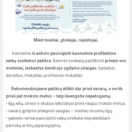
Mieli tėveliai, globėjai, rūpintojai,
kviečiame
iš anksto pasirūpinti kasmetine profilaktine
vaikų sveikatos patikra.
Kasmet sveikatą pasitikrinti
privalo visi
mokiniai, lankantys bendrojo ugdymo įstaigas
: lopšelius,
darželius, mokyklas, profesines mokyklas.
Rekomenduojame patikrą atlikti dar prieš vasarą, o ne tik
prieš pat mokslo metus – taip išvengsite nepatogumų:
• ilgų eilių, streso ir skubos laikotarpio prieš naujus mokslo metus;
• vasarą gydymo įstaigose saugiau – mažiau virusinių ligų;
• galėsite ramiai pasirūpinti vaikų sveikata nepraleidžiant
pamokų ar kitų įsipareigojimų.