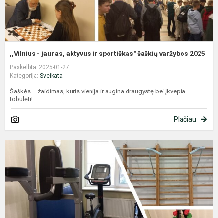
,,Vilnius - jaunas, aktyvus ir sportiškas" šaškių varžybos 2025
Paskelbta: 2025-01-27
Kategorija:
Sveikata
Šaškės – žaidimas, kuris vienija ir augina draugystę bei įkvepia
tobulėti!
Plačiau
P
–
a
ir
s
s
m