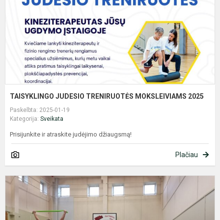
TAISYKLINGO JUDESIO TRENIRUOTĖS MOKSLEIVIAMS 2025
Paskelbta: 2025-01-19
Kategorija:
Sveikata
Prisijunkite ir atraskite judėjimo džiaugsmą!
Plačiau
T
j
t
m