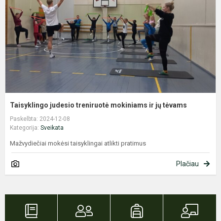
ir
j
t
Taisyklingo judesio treniruotė mokiniams ir jų tėvams
Paskelbta: 2024-12-08
Kategorija:
Sveikata
Mažvydiečiai mokėsi taisyklingai atlikti pratimus
Plačiau