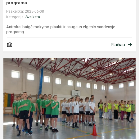
programa
Paskelbta: 2025-06-08
Kategorija:
Sveikata
Antrokai baigė mokymo plaukti ir saugaus elgesio vandenyje
programą
Plačiau
K
V
S
K
1
A