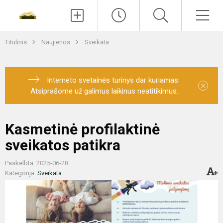
Paieška
Men
Titulinis
Naujienos
Sveikata
Interneto svetainės turinys dar kuriamas.
×
Atsiprašome už galimus laikinus neatitikimus.
Kasmetinė profilaktinė
sveikatos patikra
Paskelbta: 2025-06-28
Kategorija:
Sveikata