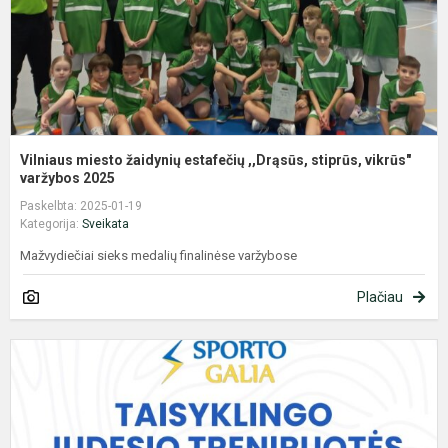
vi
Vilniaus miesto žaidynių estafečių ,,Drąsūs, stiprūs, vikrūs"
varžybos 2025
Paskelbta: 2025-01-19
Kategorija:
Sveikata
Mažvydiečiai sieks medalių finalinėse varžybose
Plačiau
T
J
T
M
2