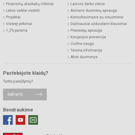
Finansinių ataskaitų rinkiniai
Laisvos darbo vietos
Lėšos veiklai viešinti
Asmens duomenų apsauga
Projektai
Konsultavimasis su visuomene
Viešieji pirkimai
Dažniausiai užduodami klausimai
1,2% parama
Pranešėjų apsauga
Korupcijos prevencija
Civilinė sauga
Teisinė informacija
Atviri duomenys
Pastebėjote klaidų?
Turite pasiūlymų?
RAŠYKITE
Bendraukime