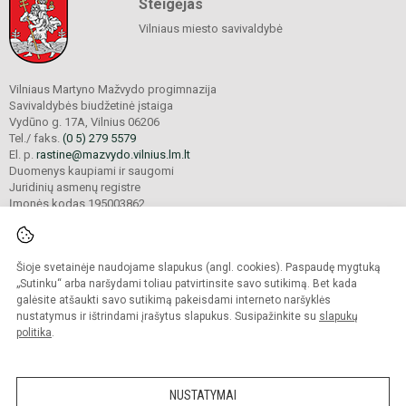
Steigėjas
Vilniaus miesto savivaldybė
Vilniaus Martyno Mažvydo progimnazija
Savivaldybės biudžetinė įstaiga
Vydūno g. 17A, Vilnius 06206
Tel./ faks.
(0 5) 279 5579
El. p.
rastine@mazvydo.vilnius.lm.lt
Duomenys kaupiami ir saugomi
Juridinių asmenų registre
Įmonės kodas 195003862
Šioje svetainėje naudojame slapukus (angl. cookies). Paspaudę mygtuką
© 2022. Vilniaus Martyno Mažvydo progimnazija. Visos teisės saugomos.
Kopijuoti turinį be raštiško įstaigos administracijos sutikimo griežtai draudžiama.
„Sutinku“ arba naršydami toliau patvirtinsite savo sutikimą. Bet kada
galėsite atšaukti savo sutikimą pakeisdami interneto naršyklės
Prieinamumo paraiška
Slapukų valdymas
nustatymus ir ištrindami įrašytus slapukus. Susipažinkite su
slapukų
politika
.
Sumanus būdas atnaujinti
mokyklos interneto
svetainę
NUSTATYMAI