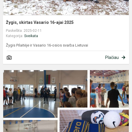
Žygis, skirtas Vasario 16-ajai 2025
Paskelbta: 2025-02-11
Kategorija:
Sveikata
Žygis Pilaitėje ir Vasario 16-osios svarba Lietuvai
Plačiau
F
p
,
-
j
a
ir
s