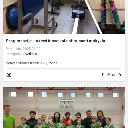
Progimnazija – aktyvi ir sveikatą stiprinanti mokykla
Paskelbta: 2025-01-22
Kategorija:
Sveikata
Įrengta vidaus treniruoklių zona
Plačiau
V
m
ž
e
,
s