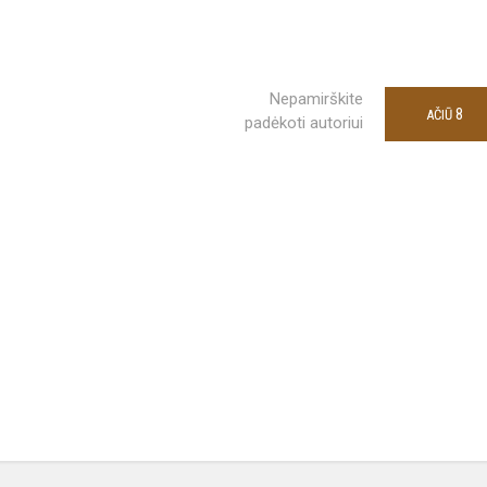
Nepamirškite
8
AČIŪ
padėkoti autoriui