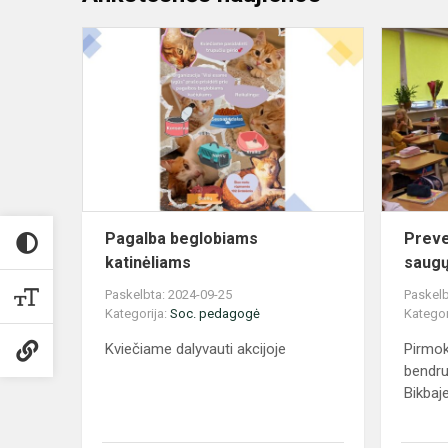
Pagalba
beglobiams
katinėliams
Pagalba beglobiams
Preve
katinėliams
saugų
Paskelbta: 2024-09-25
Paskelb
Kategorija:
Soc. pedagogė
Kategor
Kviečiame dalyvauti akcijoje
Pirmok
bendru
Bikbaj