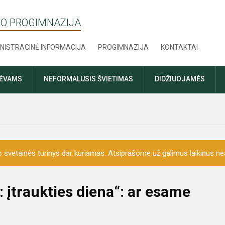
O PROGIMNAZIJA
NISTRACINĖ INFORMACIJA
PROGIMNAZIJA
KONTAKTAI
TĖVAMS
NEFORMALUSIS ŠVIETIMAS
DIDŽIUOJAMĖS
o svetainės turinys dar kuriamas. Atsiprašome už galimus laikinus nea
 įtraukties diena“: ar esame