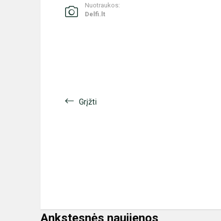
Nuotraukos:
Delfi.lt
Grįžti
Ankstesnės naujienos