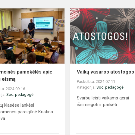
Prevencinės
pamokėlės
apie
saugų
eismą
ncinės pamokėlės apie
Vaikų vasaros atostogos
 eismą
Paskelbta: 2024-07-11
Kategorija:
Soc. pedagogė
ta: 2024-09-16
ija:
Soc. pedagogė
Svarbu leisti vaikams gerai
išsimiegoti ir pailsėti
ų klasėse lankėsi
omenės pareigūnė Kristina
eva