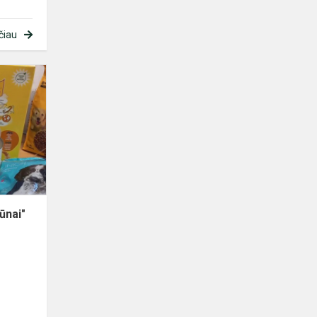
čiau
Paramos
akcija
,,SOS
gyvūnai"
augintiniams
ūnai"