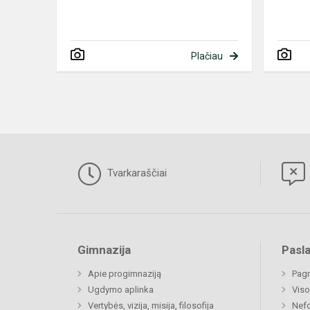
Plačiau
Tvarkaraščiai
Gimnazija
Pasl
Apie progimnaziją
Pagr
Ugdymo aplinka
Viso
Vertybės, vizija, misija, filosofija
Nefo