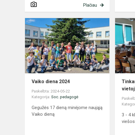
Plačiau
Vaiko
diena
2024
Vaiko diena 2024
Tinka
vieto
Paskelbta: 2024-05-22
Kategorija:
Soc. pedagogė
Paskelb
Kategor
Gegužės 17 dieną minėjome naująją
Vaiko dieną
3 - 4 
viešos