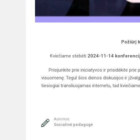
Požiūrį 
Kviečiame stebėti
2024-11-14 konferenciją
Prisijunkite prie iniciatyvos ir prisidėkite prie
visuomenę. Tegul šios dienos diskusijos ir įžva
tiesiogiai transliuojamas internetu, tad kviečiame 
Autorius:
Socialinė pedagogė