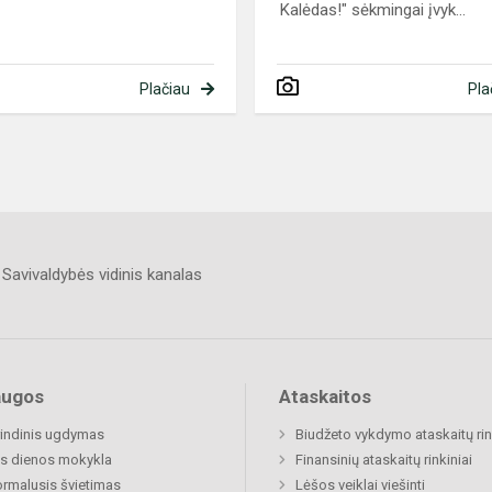
Kalėdas!" sėkmingai įvyk...
Plačiau
Pla
Savivaldybės vidinis kanalas
augos
Ataskaitos
indinis ugdymas
Biudžeto vykdymo ataskaitų rin
s dienos mokykla
Finansinių ataskaitų rinkiniai
rmalusis švietimas
Lėšos veiklai viešinti