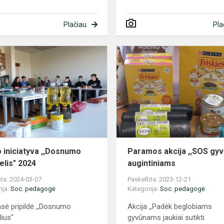
Plačiau
Pla
mo
Carito
iniciatyva
,,Dosnumo
krepšelis"
2024
o iniciatyva ,,Dosnumo
Paramos akcija ,,SOS gyv
elis" 2024
augintiniams
ta: 2024-03-07
Paskelbta: 2023-12-21
ija:
Soc. pedagogė
Kategorija:
Soc. pedagogė
asė pripildė ,,Dosnumo
Akcija ,,Padėk beglobiams
lius"
gyvūnams jaukiai sutikti