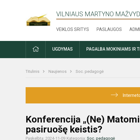
VILNIAUS MARTYNO MAŽVYD
VEIKLOS SRITYS
PASLAUGOS
ADMI
PRADŽIA
UGDYMAS
PAGALBA MOKINIAMS IR 
Titulinis
Naujienos
Soc. pedagogė
Internet
Konferencija „(Ne) Matomi:
pasiruošę keistis?
Paskelbta: 2024-11-09
Kategorija:
Soc. pedagogė