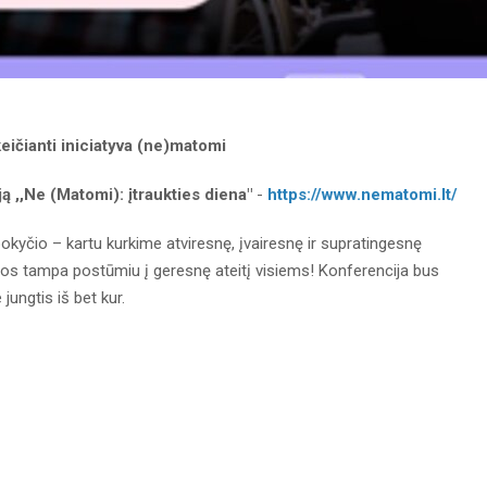
keičianti iniciatyva (ne)matomi
 ,,Ne (Matomi): įtraukties diena"
-
https://www.nematomi.lt/
 pokyčio – kartu kurkime atviresnę, įvairesnę ir supratingesnę
lgos tampa postūmiu į geresnę ateitį visiems! Konferencija bus
jungtis iš bet kur.