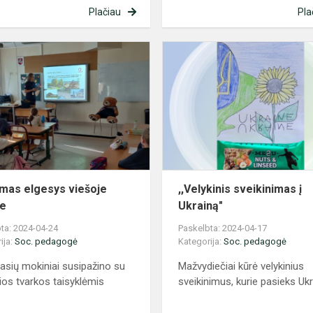
Plačiau
Pla
Tinkamas
elgesys
viešoje
vietoje
mas elgesys viešoje
,,Velykinis sveikinimas į
je
Ukrainą"
ta: 2024-04-24
Paskelbta: 2024-04-17
ija:
Soc. pedagogė
Kategorija:
Soc. pedagogė
klasių mokiniai susipažino su
Mažvydiečiai kūrė velykinius
ios tvarkos taisyklėmis
sveikinimus, kurie pasieks Uk