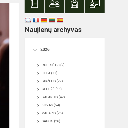
Naujienų archyvas
2026
RUGPJŪTIS (2)
LIEPA (11)
BIRŽELIS (27)
GEGUŽĖ (65)
BALANDIS (42)
KOVAS (54)
VASARIS (25)
SAUSIS (26)