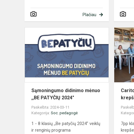
Plačiau
Sąmoningu
didinimo
mėnuo
,,BE
PATYČIŲ
2024"
Sąmoningumo didinimo mėnuo
Carit
,,BE PATYČIŲ 2024"
krepš
Paskelbta: 2024-03-11
Paskelb
Kategorija:
Soc. pedagogė
Kategor
1 - 8 klasių ,,Be patyčių 2024" veiklų
7pp kl
ir renginių programa
krepše