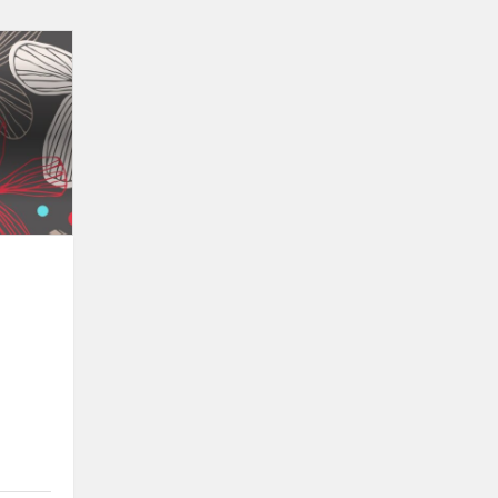
Vaikų
vasaros
atostogos