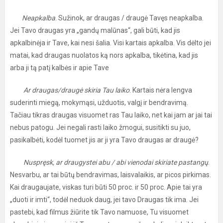
Neapkalba
. Sužinok, ar draugas / draugė Tavęs neapkalba.
Jei Tavo draugas yra „gandų malūnas“, gali būti, kad jis
apkalbinėja ir Tave, kai nesi šalia. Visi kartais apkalba. Vis dėlto jei
matai, kad draugas nuolatos ką nors apkalba, tikėtina, kad jis
arba ji tą patį kalbės ir apie Tave
Ar draugas/draugė skiria Tau laiko
. Kartais nėra lengva
suderinti miegą, mokymąsi, užduotis, valgį ir bendravimą.
Tačiau tikras draugas visuomet ras Tau laiko, net kai jam ar jai tai
nebus patogu. Jei negali rasti laiko žmogui, susitikti su juo,
pasikalbėti, kodėl tuomet jis ar ji yra Tavo draugas ar draugė?
Nuspręsk, ar draugystei abu / abi vienodai skiriate pastangų
.
Nesvarbu, ar tai būtų bendravimas, laisvalaikis, ar picos pirkimas.
Kai draugaujate, viskas turi būti 50 proc. ir 50 proc. Apie tai yra
„duoti ir imti“, todėl neduok daug, jei tavo Draugas tik ima. Jei
pastebi, kad filmus žiūrite tik Tavo namuose, Tu visuomet