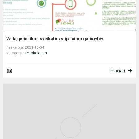
Vaikų psichikos sveikatos stiprinimo galimybės
Paskelbta: 2021-10-04
Kategorija:
Psichologas
Plačiau
K
e
p
v
k
b