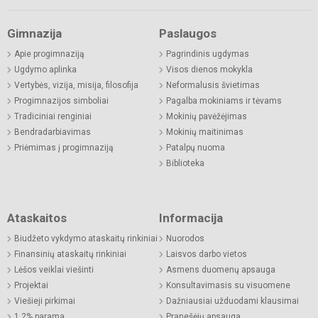
Gimnazija
Paslaugos
Apie progimnaziją
Pagrindinis ugdymas
Ugdymo aplinka
Visos dienos mokykla
Vertybės, vizija, misija, filosofija
Neformalusis švietimas
Progimnazijos simboliai
Pagalba mokiniams ir tėvams
Tradiciniai renginiai
Mokinių pavėžėjimas
Bendradarbiavimas
Mokinių maitinimas
Priėmimas į progimnaziją
Patalpų nuoma
Biblioteka
Ataskaitos
Informacija
Biudžeto vykdymo ataskaitų rinkiniai
Nuorodos
Finansinių ataskaitų rinkiniai
Laisvos darbo vietos
Lėšos veiklai viešinti
Asmens duomenų apsauga
Projektai
Konsultavimasis su visuomene
Viešieji pirkimai
Dažniausiai užduodami klausimai
1,2% parama
Pranešėjų apsauga