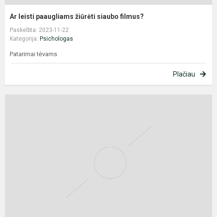
Ar leisti paaugliams žiūrėti siaubo filmus?
Paskelbta: 2023-11-22
Kategorija:
Psichologas
Patarimai tėvams
Plačiau
T
ir
g
i
p