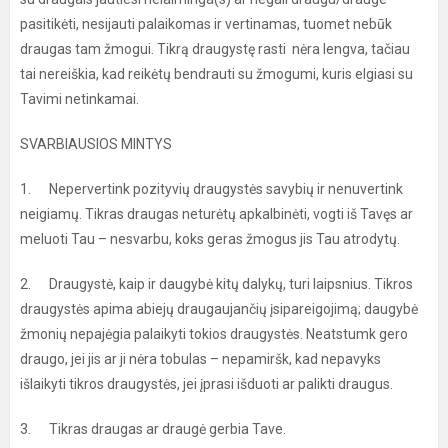
pasitikėti, nesijauti palaikomas ir vertinamas, tuomet nebūk
draugas tam žmogui. Tikrą draugystę rasti nėra lengva, tačiau
tai nereiškia, kad reikėtų bendrauti su žmogumi, kuris elgiasi su
Tavimi netinkamai.
SVARBIAUSIOS MINTYS
1. Nepervertink pozityvių draugystės savybių ir nenuvertink
neigiamų. Tikras draugas neturėtų apkalbinėti, vogti iš Tavęs ar
meluoti Tau – nesvarbu, koks geras žmogus jis Tau atrodytų.
2. Draugystė, kaip ir daugybė kitų dalykų, turi laipsnius. Tikros
draugystės apima abiejų draugaujančių įsipareigojimą; daugybė
žmonių nepajėgia palaikyti tokios draugystės. Neatstumk gero
draugo, jei jis ar ji nėra tobulas – nepamiršk, kad nepavyks
išlaikyti tikros draugystės, jei įprasi išduoti ar palikti draugus.
3. Tikras draugas ar draugė gerbia Tave.