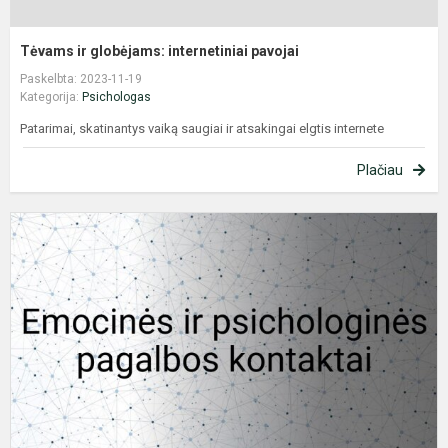
Tėvams ir globėjams: internetiniai pavojai
Paskelbta: 2023-11-19
Kategorija:
Psichologas
Patarimai, skatinantys vaiką saugiai ir atsakingai elgtis internete
Plačiau
P
l