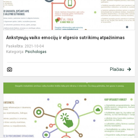
Ankstyvųjų vaiko emocijų ir elgesio sutrikimų atpažinimas
Paskelbta: 2021-10-04
Kategorija:
Psichologas
Plačiau
T
e
n