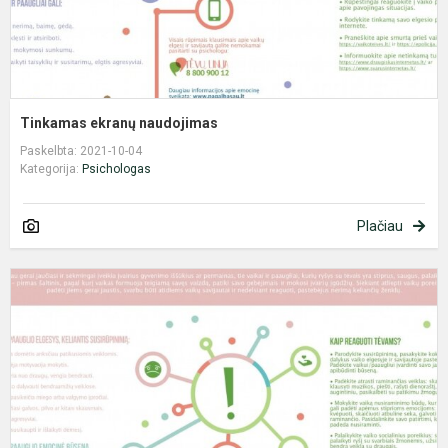
Tinkamas ekranų naudojimas
Paskelbta: 2021-10-04
Kategorija:
Psichologas
Plačiau
V
p
s
s
g