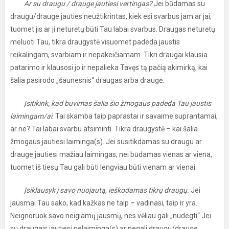
Ar su draugu / drauge jautiesi vertingas?
Jei būdamas su
draugu/drauge jauties neužtikrintas, kiek esi svarbus jam ar jai,
tuomet jis ar ji neturėtų būti Tau labai svarbus. Draugas neturėtų
meluoti Tau, tikra draugystė visuomet padeda jaustis
reikalingam, svarbiam ir nepakeičiamam. Tikri draugai klausia
patarimo ir klausosi jo ir nepalieka Tavęs tą pačią akimirką, kai
šalia pasirodo „šaunesnis“ draugas arba draugė.
Įsitikink, kad buvimas šalia šio žmogaus padeda Tau jaustis
laimingam/ai
. Tai skamba taip paprastai ir savaime suprantamai,
ar ne? Tai labai svarbu atsiminti. Tikra draugystė – kai šalia
žmogaus jautiesi laiminga(s). Jei susitikdamas su draugu ar
drauge jautiesi mažiau laimingas, nei būdamas vienas ar viena,
tuomet iš tiesų Tau gali būti lengviau būti vienam ar vienai.
Įsiklausyk į savo nuojautą, ieškodamas tikrų draugų.
Jei
jausmai Tau sako, kad kažkas ne taip – vadinasi, taip ir yra.
Neignoruok savo neigiamų jausmų, nes vėliau gali „nudegti“.Jei
su draugais jautiesi nelaiminga(s) ar negali draugu/drauge