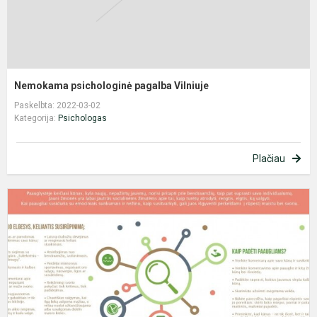
Nemokama psichologinė pagalba Vilniuje
Paskelbta: 2022-03-02
Kategorija:
Psichologas
Plačiau
A
v
e
ir
e
s
a