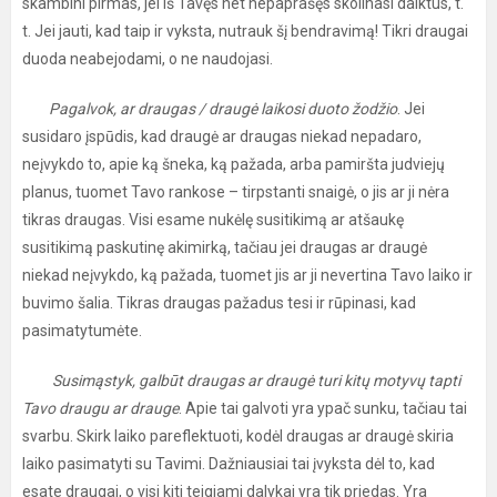
skambini pirmas, jei iš Tavęs net nepaprašęs skolinasi daiktus, t.
t. Jei jauti, kad taip ir vyksta, nutrauk šį bendravimą! Tikri draugai
duoda neabejodami, o ne naudojasi.
Pagalvok, ar draugas / draugė laikosi duoto žodžio
. Jei
susidaro įspūdis, kad draugė ar draugas niekad nepadaro,
neįvykdo to, apie ką šneka, ką pažada, arba pamiršta judviejų
planus, tuomet Tavo rankose – tirpstanti snaigė, o jis ar ji nėra
tikras draugas. Visi esame nukėlę susitikimą ar atšaukę
susitikimą paskutinę akimirką, tačiau jei draugas ar draugė
niekad neįvykdo, ką pažada, tuomet jis ar ji nevertina Tavo laiko ir
buvimo šalia. Tikras draugas pažadus tesi ir rūpinasi, kad
pasimatytumėte.
Susimąstyk, galbūt draugas ar draugė turi kitų motyvų tapti
Tavo draugu ar drauge
. Apie tai galvoti yra ypač sunku, tačiau tai
svarbu. Skirk laiko pareflektuoti, kodėl draugas ar draugė skiria
laiko pasimatyti su Tavimi. Dažniausiai tai įvyksta dėl to, kad
esate draugai, o visi kiti teigiami dalykai yra tik priedas. Yra