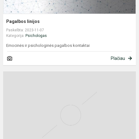
Pagalbos linijos
Paskelbta: 2023-11-07
Kategorija:
Psichologas
Emocinės ir psichologinės pagalbos kontaktai
Plačiau
K
v
p
b
t
a
s