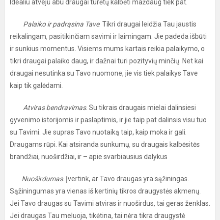
Idealiu atveju abu draugai turėtų kalbėti maždaug tiek pat.
Palaiko ir padrąsina Tave
. Tikri draugai leidžia Tau jaustis
reikalingam, pasitikinčiam savimi ir laimingam. Jie padeda išbūti
ir sunkius momentus. Visiems mums kartais reikia palaikymo, o
tikri draugai palaiko daug, ir dažnai turi pozityvių minčių. Net kai
draugai nesutinka su Tavo nuomone, jie vis tiek palaikys Tave
kaip tik galėdami.
Atviras bendravimas
. Su tikrais draugais mielai dalinsiesi
gyvenimo istorijomis ir paslaptimis, ir jie taip pat dalinsis visu tuo
su Tavimi. Jie supras Tavo nuotaiką taip, kaip moka ir gali.
Draugams rūpi. Kai atsiranda sunkumų, su draugais kalbėsitės
brandžiai, nuoširdžiai, ir – apie svarbiausius dalykus
Nuoširdumas
. Įvertink, ar Tavo draugas yra sąžiningas.
Sąžiningumas yra vienas iš kertinių tikros draugystės akmenų.
Jei Tavo draugas su Tavimi atviras ir nuoširdus, tai geras ženklas.
Jei draugas Tau meluoja, tikėtina, tai nėra tikra draugystė