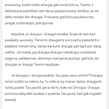
priežasčių, kodėl netikri draugai gali norėti būti su Tavimi, ir
dažniausiai pastebėsi tam tikrus įspėjamuosius ženklus, jei vis
dėlto nesate tikri draugai. Priežastis gali būti populiarumas,
pinigai, nuobodulys, patogumas.
Atpažink, ar draugui / draugei nereikia Tavęs tik tam kad
pasikeltų savivertę
. Tikriems draugams yra svarbu paskatinti ir
palaikyti vienam kitą, tačiau kai kurie draugai gali tapti per daug
reiklūs. Jei matai, jog draugui/draugei reikalingos nuolatinės
pagyros, palaikymas, dėmesys, kad gerai jaustųsi, gali būti, šis
draugas ar draugė Tavimi naudojasi.
Ar draugas / draugė padeda Tau gerai save vertinti?
Draugas
neturi sutikti su viskuo, ką Tu veiki ar ką manai, tačiau draugystė
turėtų padėti Tau jaustis gerai dėl to, koks esi Žmogus. Draugai
priverčia laiką lėkti šuoliais ir padeda Tau jausti, kad gali nugalėti
pasaulį