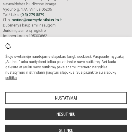
Savivaldybės biudžetinė įstaiga
Vydūno g. 17A, Vilnius 06206
Tel./ faks.
(0 5) 279 5579
El. p.
rastine@mazvydo.vilnius.lm.lt
Duomenys kaupiami ir saugomi
Juridinių asmenų registre
Įmonės kodas 195003862
Šioje svetainėje naudojame slapukus (angl. cookies). Paspaudę mygtuką
© 2022. Vilniaus Martyno Mažvydo progimnazija. Visos teisės saugomos.
Kopijuoti turinį be raštiško įstaigos administracijos sutikimo griežtai draudžiama.
„Sutinku“ arba naršydami toliau patvirtinsite savo sutikimą. Bet kada
galėsite atšaukti savo sutikimą pakeisdami interneto naršyklės
Prieinamumo paraiška
Slapukų valdymas
nustatymus ir ištrindami įrašytus slapukus. Susipažinkite su
slapukų
politika
.
Sumanus būdas atnaujinti
mokyklos interneto
svetainę
NUSTATYMAI
NESUTINKU
SUTINKU