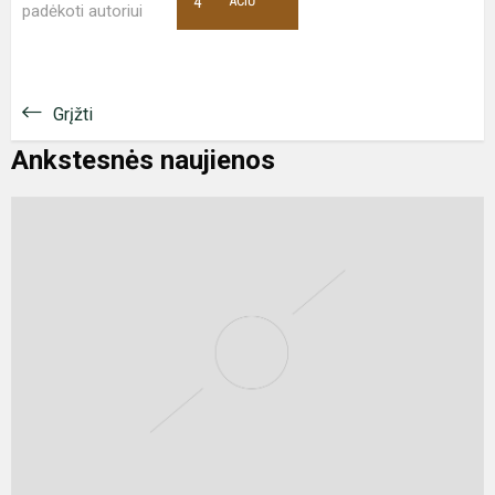
4
AČIŪ
padėkoti autoriui
Grįžti
Ankstesnės naujienos
A
l
p
ž
s
f