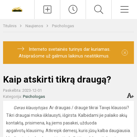
Paieška
Men
Titulinis
Naujienos
Psichologas
Interneto svetainės turinys dar kuriamas.
×
Atsiprašome už galimus laikinus neatitikimus.
Kaip atskirti tikrą draugą?
Paskelbta: 2023-12-01
Kategorija:
Psichologas
Geras klausytojas
. Ar draugas / draugė tikrai Tavęs klausosi?
Tikri draugai moka išklausyti, išgirsta. Kalbėdami jie palaiko akių
kontaktą, prisimena, ką jiems pasakei, užduoda
apgalvotų klausimų. Atkreipk dėmesį, kuris jūsų kalba daugiausia.