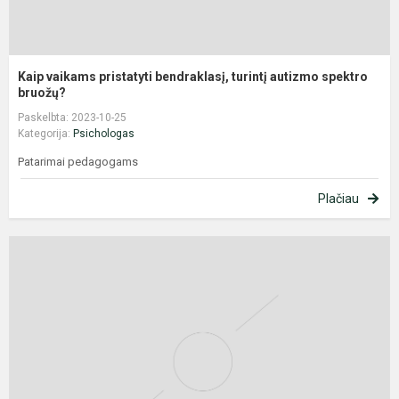
Kaip vaikams pristatyti bendraklasį, turintį autizmo spektro
bruožų?
Paskelbta: 2023-10-25
Kategorija:
Psichologas
Patarimai pedagogams
Plačiau
N
p
p
V