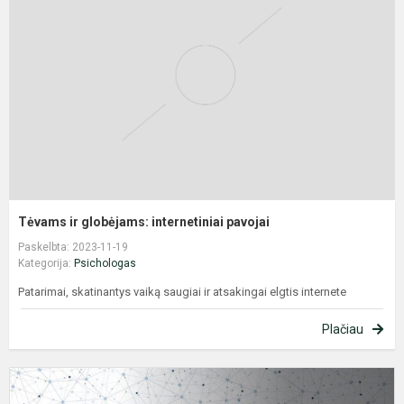
g
i
p
Tėvams ir globėjams: internetiniai pavojai
Paskelbta: 2023-11-19
Kategorija:
Psichologas
Patarimai, skatinantys vaiką saugiai ir atsakingai elgtis internete
Plačiau
P
l