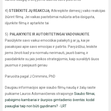
4)
STEBĖKITE JŲ REAKCIJĄ
. Atkreipkite dėmesį į vaiko reakcijas
žiūrint filmą. Jei vaikas pastebimai nuliūsta arba išsigąsta,
išjunkite filmą ir aptarkite tai
5)
PALAIKYKITE IR AUTORITETINGAI VADOVAUKITE
.
Pasiūlykite savo vaikui emociškai palaikyti jį ar ją, kai jie
pasakojasi apie savo emocijas ir patirtis. Pavyzdžiui, leiskite
jiems žinoti kad yra normalu nerimauti, jausti baimę, ir
pasidalinkite su jais įveikos strategijomis, kaip suvaldyti šiuos
jausmus ir pasijausti geriau
Paruošta pagal J.Crimmins, PhD
Daugiau informacijos apie siaubo filmų naudą ir žalą rasite
puikiame Lauros Adomavičienės straipsnyje
Siaubo filmai,
pabėgimo kambariai ir šiurpios gimtadienio šventės: kodėl
paaugliai taip nori būti gąsdinami? - LRT