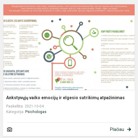
A
v
e
ir
e
s
a
Ankstyvųjų vaiko emocijų ir elgesio sutrikimų atpažinimas
Paskelbta: 2021-10-04
Kategorija:
Psichologas
Plačiau