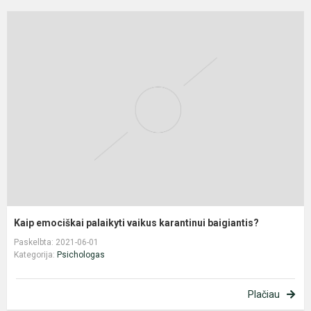
K
e
p
v
k
b
Kaip emociškai palaikyti vaikus karantinui baigiantis?
Paskelbta: 2021-06-01
Kategorija:
Psichologas
Plačiau