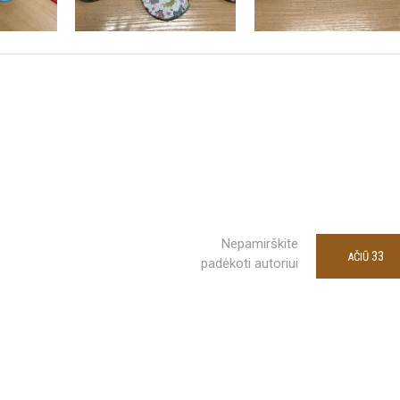
Nepamirškite
33
AČIŪ
padėkoti autoriui