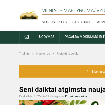
VILNIAUS MARTYNO MAŽVYD
VEIKLOS SRITYS
PASLAUGOS
ADMI
PRADŽIA
UGDYMAS
PAGALBA MOKINIAMS IR 
Titulinis
Naujienos
Projektinė veikla
Internet
Seni daiktai atgimsta nauja
Paskelbta: 2026-06-11
Kategorija:
Projektinė veikla