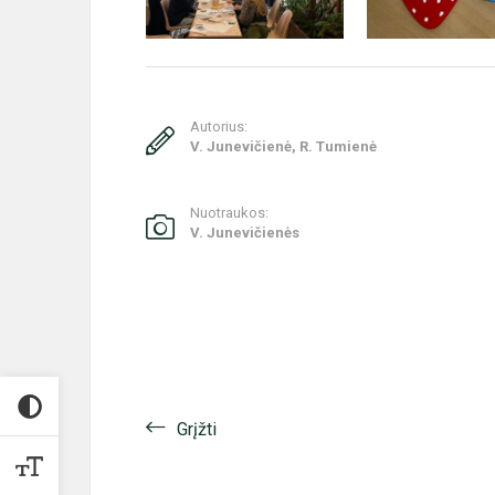
Autorius:
V. Junevičienė, R. Tumienė
Nuotraukos:
V. Junevičienės
Grįžti