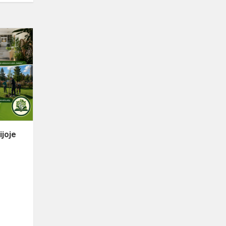
Respublikinėje
konferencijoje
pristatytas
projektas
„Progim...
ijoje