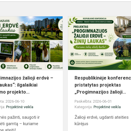
„Progimnazijos
žalioji
erdvė
–
žinių
laukas“:
ilgalaikiai
t...
imnazijos žalioji erdvė –
Respublikinėje konferenc
laukas“: ilgalaikiai
pristatytas projektas
mo projekto...
„Progimnazijos žalioji...
ta: 2026-06-10
Paskelbta: 2026-06-01
ija:
Projektinė veikla
Kategorija:
Projektinė veikla
s pažinti, saugoti ir
Žalioji erdvė, ugdanti ateities
ėti gamtą – kuriame
kūrėjus
ę ateitį!