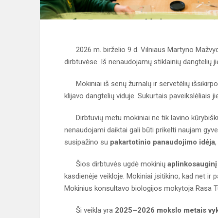
2026 m. birželio 9 d. Vilniaus Martyno Mažvydo
dirbtuvėse. Iš nenaudojamų stiklainių dangtelių
Mokiniai iš senų žurnalų ir servetėlių išsikirp
klijavo dangtelių viduje. Sukurtais paveikslėliai
Dirbtuvių metu mokiniai ne tik lavino kūrybišku
nenaudojami daiktai gali būti prikelti naujam gyven
susipažino su
pakartotinio panaudojimo idėja
,
Šios dirbtuvės ugdė mokinių
aplinkosauginį
kasdienėje veikloje. Mokiniai įsitikino, kad net ir p
Mokinius konsultavo biologijos mokytoja Rasa T
Ši veikla yra
2025–2026 mokslo metais vykdy