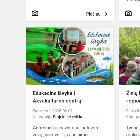
Plačiau
Edukacinė
išvyka
į
Akvakultūro
centrą
Edukacinė išvyka į
Žinių
Akvakultūros centrą
regio
Paskelbta: 2026-06-01
Paskelb
Kategorija:
Projektinė veikla
Kategor
Antrokai susipažino su Lietuvos
Tyrinė
žuvų įvairove ir jų auginimo
mokini