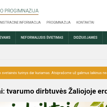
O PROGIMNAZIJA
NISTRACINĖ INFORMACIJA
PROGIMNAZIJA
KONTAKTAI
TĖVAMS
NEFORMALUSIS ŠVIETIMAS
DIDŽIUOJAMĖS
o svetainės turinys dar kuriamas. Atsiprašome už galimus laikinus nea
i: tvarumo dirbtuvės Žaliojoje er