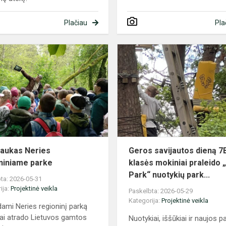
Plačiau
Pla
Žinių
laukas
Neries
s
regioniniame
parke
 laukas Neries
Geros savijautos dieną 7
niniame parke
klasės mokiniai praleido
Park“ nuotykių park...
ta: 2026-05-31
ija:
Projektinė veikla
Paskelbta: 2026-05-29
Kategorija:
Projektinė veikla
dami Neries regioninį parką
ai atrado Lietuvos gamtos
Nuotykiai, iššūkiai ir naujos pa