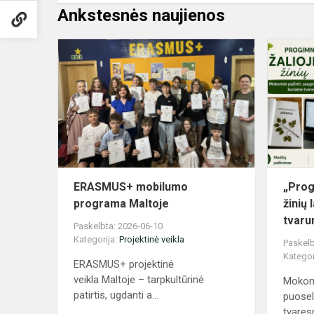
Ankstesnės naujienos
ERASMUS+
mobilumo
programa
Maltoje
ERASMUS+ mobilumo
„Prog
programa Maltoje
žinių 
tvaru
Paskelbta: 2026-06-10
Kategorija:
Projektinė veikla
Paskelb
Kategor
ERASMUS+ projektinė
veikla Maltoje – tarpkultūrinė
Mokomė
patirtis, ugdanti a...
puosel
tvaresn