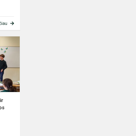
čiau
Integruotos
anglų
kalbos
ir
pasaulio
pažinimo
pamokos
„Wond...
ir
os