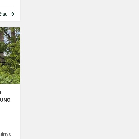
čiau
Geros
savijautos
dieną
7B
klasės
mokiniai
praleido
„UNO
Par...
B
 „UNO
tirtys