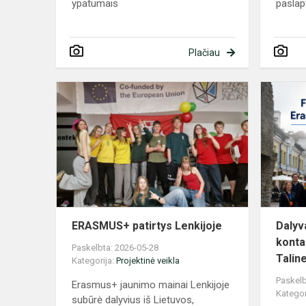
ypatumais
paslap
Plačiau
ERASMUS+
patirtys
Lenkijoje
ERASMUS+ patirtys Lenkijoje
Dalyv
konta
Paskelbta: 2026-05-28
Taline
Kategorija:
Projektinė veikla
Paskelb
Erasmus+ jaunimo mainai Lenkijoje
Kategor
subūrė dalyvius iš Lietuvos,