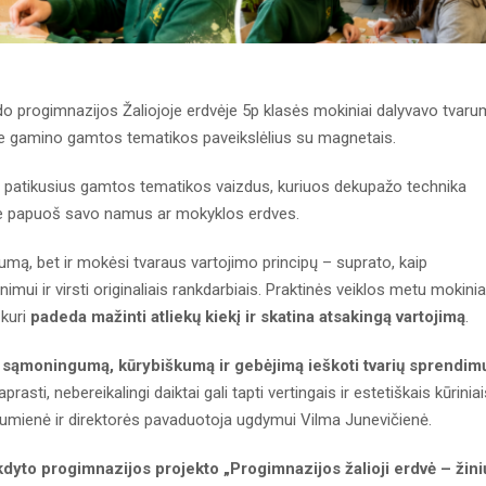
 progimnazijos Žaliojoje erdvėje 5p klasės mokiniai dalyvavo tvar
 jie gamino gamtos tematikos paveikslėlius su magnetais.
o patikusius gamtos tematikos vaizdus, kuriuos dekupažo technika
s jie papuoš savo namus ar mokyklos erdves.
mą, bet ir mokėsi tvaraus vartojimo principų – suprato, kaip
imui ir virsti originaliais rankdarbiais. Praktinės veiklos metu mokinia
 kuri
padeda mažinti atliekų kiekį ir skatina atsakingą vartojimą
.
 sąmoningumą, kūrybiškumą ir gebėjimą ieškoti tvarių sprendim
aprasti, nebereikalingi daiktai gali tapti vertingais ir estetiškais kūriniai
umienė ir direktorės pavaduotoja ugdymui Vilma Junevičienė.
to progimnazijos projekto „Progimnazijos žalioji erdvė – žini