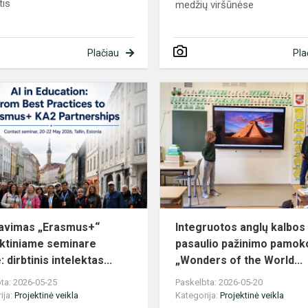
tis
medžių viršūnėse
Plačiau
Pla
Dalyvavimas
„Erasmus+“
kontaktiniame
seminare
Taline:
dirbt...
avimas „Erasmus+“
Integruotos anglų kalbos 
ktiniame seminare
pasaulio pažinimo pamok
: dirbtinis intelektas...
„Wonders of the World...
ta: 2026-05-25
Paskelbta: 2026-05-20
ija:
Projektinė veikla
Kategorija:
Projektinė veikla