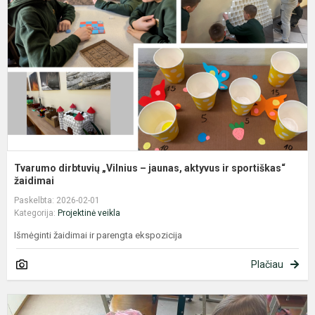
–
j
a
ir
s
Tvarumo dirbtuvių „Vilnius – jaunas, aktyvus ir sportiškas“
žaidimai
Paskelbta: 2026-02-01
Kategorija:
Projektinė veikla
Išmėginti žaidimai ir parengta ekspozicija
Plačiau
D