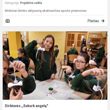
Kategorija:
Projektinė veikla
Mokiniai išrinko aktyvumą skatinančias sporto priemones
Plačiau
D
,
a
Dirbtuvės ,,Sukurk angelą"