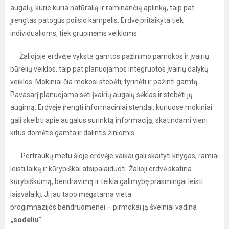
augalų, kurie kuria natūralią ir raminančią aplinką, taip pat
įrengtas patogus poilsio kampelis. Erdvė pritaikyta tiek
individualioms, tiek grupinėms veikloms.
Žaliojoje erdvėje vyksta gamtos pažinimo pamokos ir įvairių
būrelių veiklos, taip pat planuojamos integruotos įvairių dalykų
veiklos. Mokiniai čia mokosi stebėti, tyrinėti ir pažinti gamtą.
Pavasarį planuojama sėti įvairių augalų sėklas ir stebėti jų
augimą. Erdvėje įrengti informaciniai stendai, kuriuose mokiniai
gali skelbti apie augalus surinktą informaciją, skatindami vieni
kitus domėtis gamta ir dalintis žiniomis.
Pertraukų metu šioje erdvėje vaikai gali skaityti knygas, ramiai
leisti laiką ir kūrybiškai atsipalaiduoti. Žalioji erdvė skatina
kūrybiškumą, bendravimą ir teikia galimybę prasmingai leisti
laisvalaikį. Ji jau tapo mėgstama vieta
progimnazijos bendruomenei – pirmokai ją švelniai vadina
„sodeliu“
.