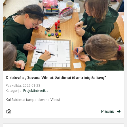
„
V
ž
i
a
ž
Dirbtuvės „Dovana Vilniui: žaidimai iš antrinių žaliavų“
Paskelbta: 2026-01-23
Kategorija:
Projektinė veikla
Kai žaidimai tampa dovana Vilniui
Plačiau
Ž