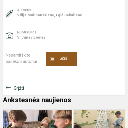
Autorius:
Vilija Malinauskienė, Eglė Sakalienė
Nuotraukos:
V. Junevičienės
Nepamirškite
30
AČIŪ
padėkoti autoriui
Grįžti
Ankstesnės naujienos
T
d
„