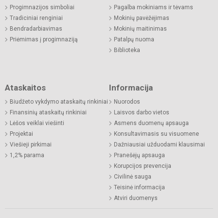
Progimnazijos simboliai
Pagalba mokiniams ir tėvams
Tradiciniai renginiai
Mokinių pavėžėjimas
Bendradarbiavimas
Mokinių maitinimas
Priėmimas į progimnaziją
Patalpų nuoma
Biblioteka
Ataskaitos
Informacija
Biudžeto vykdymo ataskaitų rinkiniai
Nuorodos
Finansinių ataskaitų rinkiniai
Laisvos darbo vietos
Lėšos veiklai viešinti
Asmens duomenų apsauga
Projektai
Konsultavimasis su visuomene
Viešieji pirkimai
Dažniausiai užduodami klausimai
1,2% parama
Pranešėjų apsauga
Korupcijos prevencija
Civilinė sauga
Teisinė informacija
Atviri duomenys