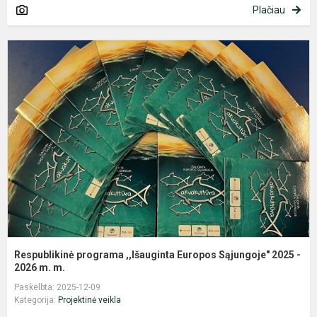
Plačiau
R
p
,
E
S
2
-.
Respublikinė programa ,,Išauginta Europos Sąjungoje" 2025 -
2026 m. m.
Paskelbta: 2025-12-09
Kategorija:
Projektinė veikla