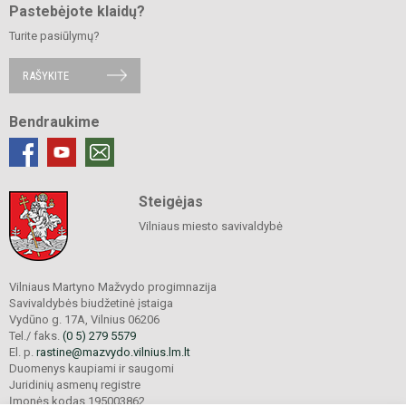
Pastebėjote klaidų?
Turite pasiūlymų?
RAŠYKITE
Bendraukime
Steigėjas
Vilniaus miesto savivaldybė
Vilniaus Martyno Mažvydo progimnazija
Savivaldybės biudžetinė įstaiga
Vydūno g. 17A, Vilnius 06206
Tel./ faks.
(0 5) 279 5579
El. p.
rastine@mazvydo.vilnius.lm.lt
Duomenys kaupiami ir saugomi
Juridinių asmenų registre
Įmonės kodas 195003862