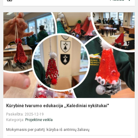
K
t
e
,
n
Kūrybinė tvarumo edukacija ,,Kalėdiniai nykštukai"
Paskelbta: 2025-12-19
Kategorija:
Projektinė veikla
Mokymasis per patirtį: kūryba iš antrinių žaliavų