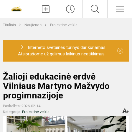
Paieška
Men
Titulinis
Naujienos
Projektinė veikla
Interneto svetainės turinys dar kuriamas.
×
Atsiprašome už galimus laikinus neatitikimus.
Žalioji edukacinė erdvė
Vilniaus Martyno Mažvydo
progimnazijoje
Paskelbta: 2026-02-14
Kategorija:
Projektinė veikla