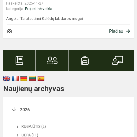
Paskelbta: 2025-11-27
Kategorija:
Projektinė veikla
Angelai Tarptautinei Kalėdų labdaros mugei
Plačiau
Naujienų archyvas
2026
RUGPJŪTIS (2)
LIEPA (11)