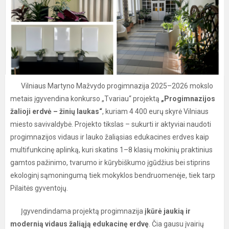
Vilniaus Martyno Mažvydo progimnazija 2025–2026 mokslo
metais įgyvendina konkurso „Tvariau“ projektą
„Progimnazijos
žalioji erdvė – žinių laukas“
, kuriam 4 400 eurų skyrė Vilniaus
miesto savivaldybė. Projekto tikslas – sukurti ir aktyviai naudoti
progimnazijos vidaus ir lauko žaliąsias edukacines erdves kaip
multifunkcinę aplinką, kuri skatins 1–8 klasių mokinių praktinius
gamtos pažinimo, tvarumo ir kūrybiškumo įgūdžius bei stiprins
ekologinį sąmoningumą tiek mokyklos bendruomenėje, tiek tarp
Pilaitės gyventojų.
Įgyvendindama projektą progimnazija
įkūrė jaukią ir
modernią vidaus žaliąją edukacinę erdvę
. Čia gausu įvairių