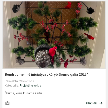
B
i
„
g
2
Bendruomeninė iniciatyva „Kūrybiškumo galia 2025“
Paskelbta: 2026-01-02
Kategorija:
Projektinė veikla
Šiluma, kurią kuriame kartu
Plačiau