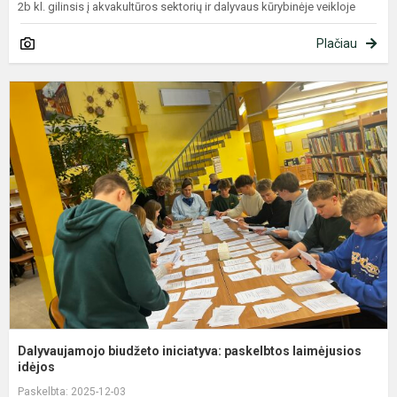
2b kl. gilinsis į akvakultūros sektorių ir dalyvaus kūrybinėje veikloje
Plačiau
D
b
i
p
l
i..
Dalyvaujamojo biudžeto iniciatyva: paskelbtos laimėjusios
idėjos
Paskelbta: 2025-12-03