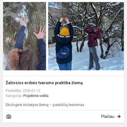
e
t
p
ž
Žaliosios erdvės tvarumo praktika žiemą
Paskelbta: 2026-01-15
Kategorija:
Projektinė veikla
Ekologinė iniciatyva žiemą – paukščių lesinimas
Plačiau