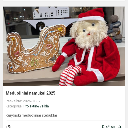
M
n
2
Meduoliniai namukai 2025
Paskelbta: 2026-01-02
Kategorija:
Projektinė veikla
Kūrybiški meduoliniai stebuklai
Plačiau