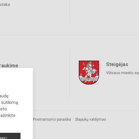
ioteka
Steigėjas
raukime
Vilniaus miesto sa
paudę
 sutikimą.
neto
pažinkite
mos.
Prieinamumo paraiška
Slapukų valdymas
INKU