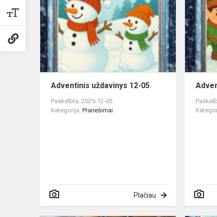
12-
05
Adventinis uždavinys 12-05
Adven
Paskelbta: 2025-12-05
Paskelb
Kategorija:
Pranešimai
Kategor
Plačiau