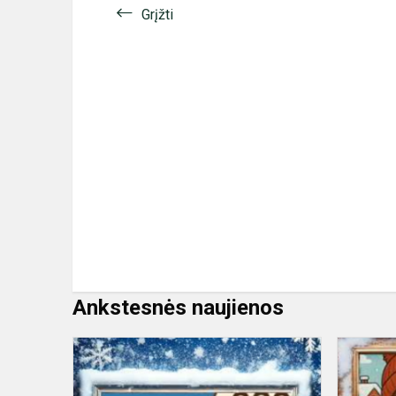
Grįžti
Ankstesnės naujienos
Adventinis
uždavinys
12-