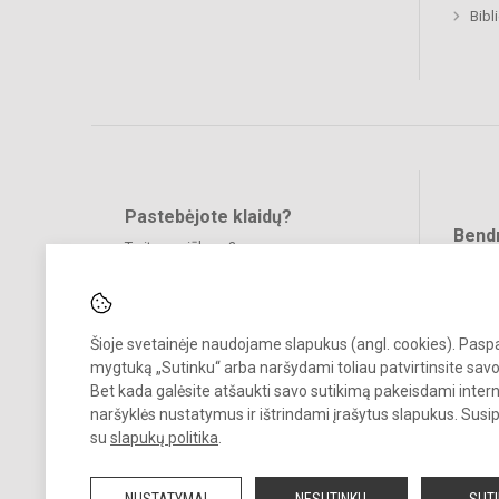
Bibl
Pastebėjote klaidų?
Bend
Turite pasiūlymų?
RAŠYKITE
Šioje svetainėje naudojame slapukus (angl. cookies). Pas
mygtuką „Sutinku“ arba naršydami toliau patvirtinsite savo
Bet kada galėsite atšaukti savo sutikimą pakeisdami inter
naršyklės nustatymus ir ištrindami įrašytus slapukus. Susi
© 2022. Vilniaus Martyno Mažvydo progimnazija. Visos teisės saugo
su
slapukų politika
.
Kopijuoti turinį be raštiško įstaigos administracijos sutikimo griežtai
draudžiama.
NUSTATYMAI
NESUTINKU
SUT