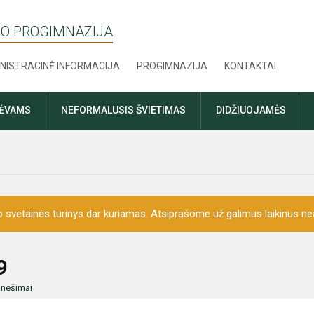
O PROGIMNAZIJA
NISTRACINĖ INFORMACIJA
PROGIMNAZIJA
KONTAKTAI
TĖVAMS
NEFORMALUSIS ŠVIETIMAS
DIDŽIUOJAMĖS
o svetainės turinys dar kuriamas. Atsiprašome už galimus laikinus nea
9
anešimai