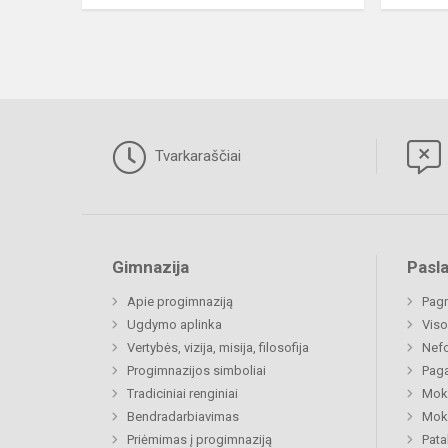
Tvarkaraščiai
Gimnazija
Pasl
Apie progimnaziją
Pagr
Ugdymo aplinka
Viso
Vertybės, vizija, misija, filosofija
Nefo
Progimnazijos simboliai
Paga
Tradiciniai renginiai
Moki
Bendradarbiavimas
Moki
Priėmimas į progimnaziją
Pat