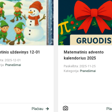
Adventinis
uždavinys
12-
01
tinis uždavinys 12-01
Matematinis advento
kalendorius 2025
ta: 2025-12-01
ija:
Pranešimai
Paskelbta: 2025-11-25
Kategorija:
Pranešimai
Plačiau
Pla