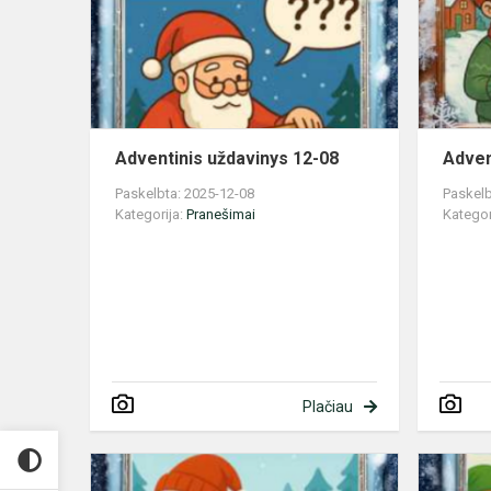
08
Adventinis uždavinys 12-08
Adven
Paskelbta: 2025-12-08
Paskelb
Kategorija:
Pranešimai
Kategor
Plačiau
Adventinis
uždavinys