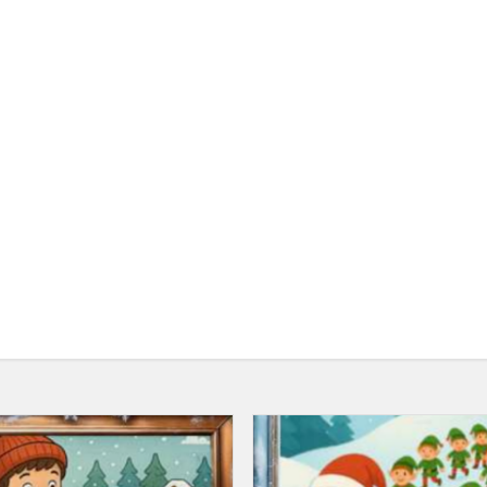
Adventinis
uždavinys
12-