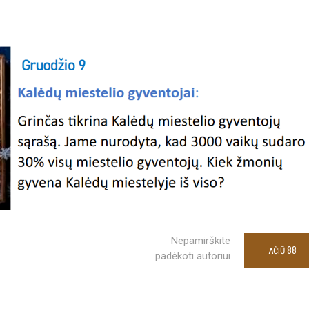
Nepamirškite
88
AČIŪ
padėkoti autoriui