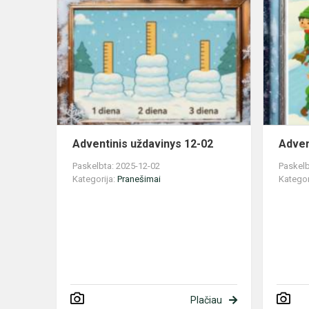
Adventinis
uždavinys
12-
02
Adventinis uždavinys 12-02
Adven
Paskelbta: 2025-12-02
Paskelb
Kategorija:
Pranešimai
Kategor
Plačiau