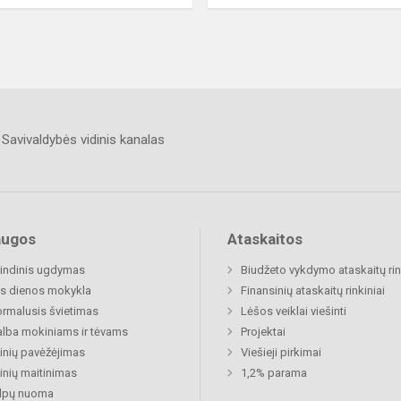
Savivaldybės vidinis kanalas
augos
Ataskaitos
indinis ugdymas
Biudžeto vykdymo ataskaitų rin
s dienos mokykla
Finansinių ataskaitų rinkiniai
rmalusis švietimas
Lėšos veiklai viešinti
lba mokiniams ir tėvams
Projektai
nių pavėžėjimas
Viešieji pirkimai
nių maitinimas
1,2% parama
alpų nuoma