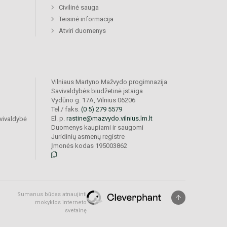
Civilinė sauga
Teisinė informacija
Atviri duomenys
Vilniaus Martyno Mažvydo progimnazija
Savivaldybės biudžetinė įstaiga
Vydūno g. 17A, Vilnius 06206
Tel./ faks.
(0 5) 279 5579
El. p.
rastine@mazvydo.vilnius.lm.lt
vivaldybė
Duomenys kaupiami ir saugomi
Juridinių asmenų registre
Įmonės kodas 195003862
Sumanus būdas atnaujinti
mokyklos interneto
svetainę