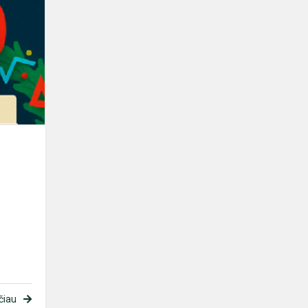
Matematinis
advento
kalendorius
2025
čiau