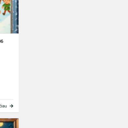
06
06
čiau
Adventinis
uždavinys