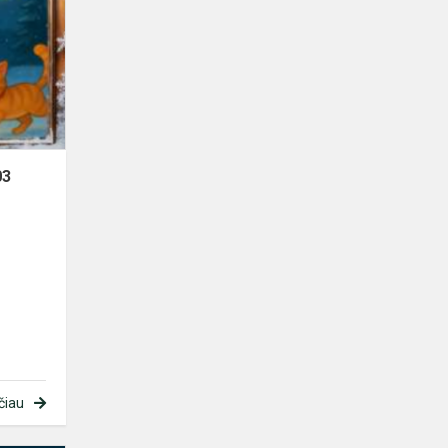
12-
03
03
čiau