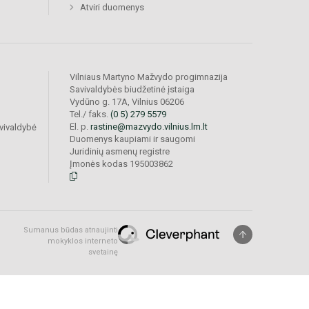
Atviri duomenys
Vilniaus Martyno Mažvydo progimnazija
Savivaldybės biudžetinė įstaiga
Vydūno g. 17A, Vilnius 06206
Tel./ faks.
(0 5) 279 5579
El. p.
rastine@mazvydo.vilnius.lm.lt
vivaldybė
Duomenys kaupiami ir saugomi
Juridinių asmenų registre
Įmonės kodas 195003862
Sumanus būdas atnaujinti
mokyklos interneto
svetainę