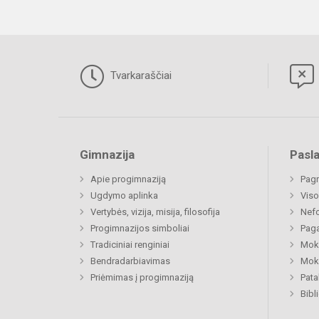
Tvarkaraščiai
Gimnazija
Pasl
Apie progimnaziją
Pagr
Ugdymo aplinka
Viso
Vertybės, vizija, misija, filosofija
Nefo
Progimnazijos simboliai
Paga
Tradiciniai renginiai
Moki
Bendradarbiavimas
Moki
Priėmimas į progimnaziją
Pat
Bibl