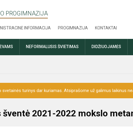
O PROGIMNAZIJA
NISTRACINĖ INFORMACIJA
PROGIMNAZIJA
KONTAKTAI
TĖVAMS
NEFORMALUSIS ŠVIETIMAS
DIDŽIUOJAMĖS
o svetainės turinys dar kuriamas. Atsiprašome už galimus laikinus nea
sios šventė 2021-2022 mokslo met