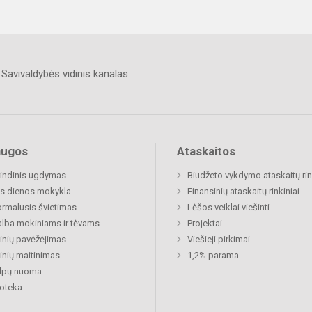
Savivaldybės vidinis kanalas
augos
Ataskaitos
indinis ugdymas
Biudžeto vykdymo ataskaitų rin
s dienos mokykla
Finansinių ataskaitų rinkiniai
rmalusis švietimas
Lėšos veiklai viešinti
lba mokiniams ir tėvams
Projektai
nių pavėžėjimas
Viešieji pirkimai
nių maitinimas
1,2% parama
alpų nuoma
ioteka