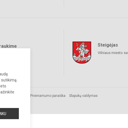
Steigėjas
raukime
Vilniaus miesto sa
paudę
 sutikimą.
neto
pažinkite
mos.
Prieinamumo paraiška
Slapukų valdymas
INKU