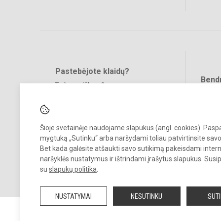
Pastebėjote klaidų?
Bend
Turite pasiūlymų?
RAŠYKITE
Šioje svetainėje naudojame slapukus (angl. cookies). Pas
mygtuką „Sutinku“ arba naršydami toliau patvirtinsite savo
Bet kada galėsite atšaukti savo sutikimą pakeisdami inter
naršyklės nustatymus ir ištrindami įrašytus slapukus. Susi
© 2022. Vilniaus Martyno Mažvydo progimnazija. Visos teisės saugo
su
slapukų politika
.
Kopijuoti turinį be raštiško įstaigos administracijos sutikimo griežtai
draudžiama.
NUSTATYMAI
NESUTINKU
SUT