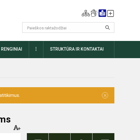
DAUGIAU
RENGINIAI
STRUKTŪRA IR KONTAKTAI
×
titikimus.
ams