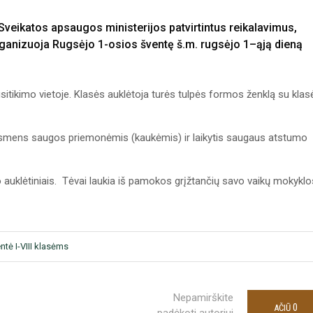
 Sveikatos apsaugos ministerijos patvirtintus reikalavimus,
ganizuoja Rugsėjo 1-osios šventę š.m. rugsėjo 1–ąją dieną
usitikimo vietoje. Klasės auklėtoja turės tulpės formos ženklą su klas
asmens saugos priemonėmis (kaukėmis) ir laikytis saugaus atstumo
o auklėtiniais. Tėvai laukia iš pamokos grįžtančių savo vaikų mokyklo
tė I-VIII klasėms
Nepamirškite
0
AČIŪ