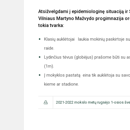
Atsižvelgdami į epidemiologinę situaciją ir
Vilniaus Martyno Mažvydo progimnazija or
tokia tvarka:
Klasių auklėtojai laukia mokinių paskirtoje s
raide.
Lydinčius tėvus (globėjus) prašome būti su 
(1m).
Į mokyklos pastatą eina tik auklėtoja su sav
kieme ar stadione.
2021-2022 mokslo metų rugsėjo 1-osios šven