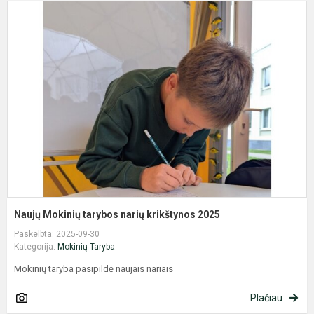
N
M
t
n
k
2
Naujų Mokinių tarybos narių krikštynos 2025
Paskelbta: 2025-09-30
Kategorija:
Mokinių Taryba
Mokinių taryba pasipildė naujais nariais
Plačiau