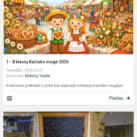
K
m
2
1 - 8 klasių Kaziuko mugė 2026
Paskelbta: 2026-03-01
Kategorija:
Mokinių Taryba
Kviečiame prekiauti ir pirkti bei dalyvauti loterijoje Kaziuko mugėje!
Plačiau
G
K
d
k