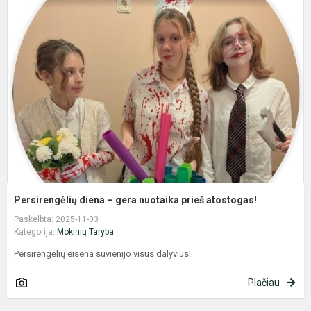
d
–
g
n
p
a
Persirengėlių diena – gera nuotaika prieš atostogas!
Paskelbta: 2025-11-03
Kategorija:
Mokinių Taryba
Persirengėlių eisena suvienijo visus dalyvius!
Plačiau