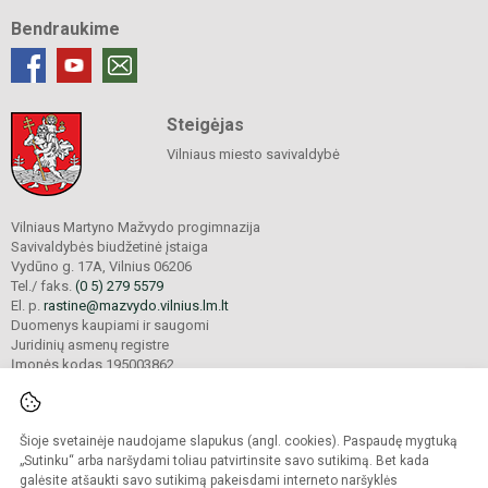
Bendraukime
Steigėjas
Vilniaus miesto savivaldybė
Vilniaus Martyno Mažvydo progimnazija
Savivaldybės biudžetinė įstaiga
Vydūno g. 17A, Vilnius 06206
Tel./ faks.
(0 5) 279 5579
El. p.
rastine@mazvydo.vilnius.lm.lt
Duomenys kaupiami ir saugomi
Juridinių asmenų registre
Įmonės kodas 195003862
Šioje svetainėje naudojame slapukus (angl. cookies). Paspaudę mygtuką
© 2022. Vilniaus Martyno Mažvydo progimnazija. Visos teisės saugomos.
Kopijuoti turinį be raštiško įstaigos administracijos sutikimo griežtai draudžiama.
„Sutinku“ arba naršydami toliau patvirtinsite savo sutikimą. Bet kada
galėsite atšaukti savo sutikimą pakeisdami interneto naršyklės