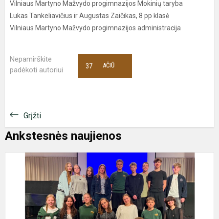
Vilniaus Martyno Mažvydo progimnazijos Mokinių taryba
Lukas Tankeliavičius ir Augustas Zaičikas, 8 pp klasė
Vilniaus Martyno Mažvydo progimnazijos administracija
Nepamirškite
37
AČIŪ
padėkoti autoriui
Grįžti
Ankstesnės naujienos
P
M
t
–
s
P