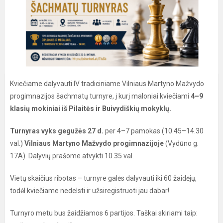
Kviečiame dalyvauti IV tradiciniame Vilniaus Martyno Mažvydo
progimnazijos šachmatų turnyre, į kurį maloniai kviečiami
4–9
klasių mokiniai iš Pilaitės ir Buivydiškių mokyklų.
Turnyras vyks gegužės 27 d.
per 4–7 pamokas (10.45–14.30
val.)
Vilniaus Martyno Mažvydo progimnazijoje
(Vydūno g.
17A). Dalyvių prašome atvykti 10.35 val.
Vietų skaičius ribotas – turnyre galės dalyvauti iki 60 žaidėjų,
todėl kviečiame nedelsti ir užsiregistruoti jau dabar!
Turnyro metu bus žaidžiamos 6 partijos. Taškai skiriami taip: