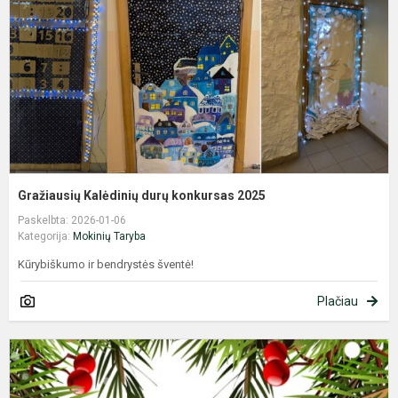
2
Gražiausių Kalėdinių durų konkursas 2025
Paskelbta: 2026-01-06
Kategorija:
Mokinių Taryba
Kūrybiškumo ir bendrystės šventė!
Plačiau
K
m
2