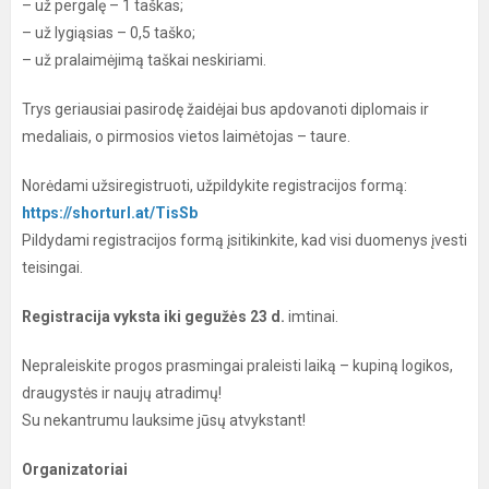
– už pergalę – 1 taškas;
– už lygiąsias – 0,5 taško;
– už pralaimėjimą taškai neskiriami.
Trys geriausiai pasirodę žaidėjai bus apdovanoti diplomais ir
medaliais, o pirmosios vietos laimėtojas – taure.
Norėdami užsiregistruoti, užpildykite registracijos formą:
https://shorturl.at/TisSb
Pildydami registracijos formą įsitikinkite, kad visi duomenys įvesti
teisingai.
Registracija vyksta iki gegužės 23 d.
imtinai.
Nepraleiskite progos prasmingai praleisti laiką – kupiną logikos,
draugystės ir naujų atradimų!
Su nekantrumu lauksime jūsų atvykstant!
Organizatoriai