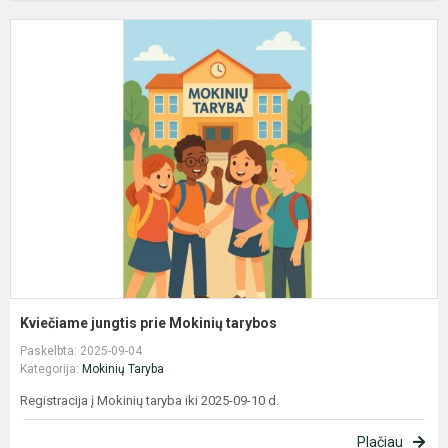
K
j
p
M
t
Kviečiame jungtis prie Mokinių tarybos
Paskelbta: 2025-09-04
Kategorija:
Mokinių Taryba
Registracija į Mokinių taryba iki 2025-09-10 d.
Plačiau