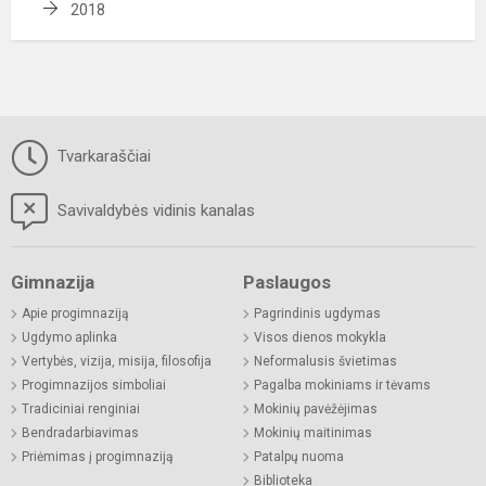
2018
Tvarkaraščiai
Savivaldybės vidinis kanalas
Gimnazija
Paslaugos
Apie progimnaziją
Pagrindinis ugdymas
Ugdymo aplinka
Visos dienos mokykla
Vertybės, vizija, misija, filosofija
Neformalusis švietimas
Progimnazijos simboliai
Pagalba mokiniams ir tėvams
Tradiciniai renginiai
Mokinių pavėžėjimas
Bendradarbiavimas
Mokinių maitinimas
Priėmimas į progimnaziją
Patalpų nuoma
Biblioteka