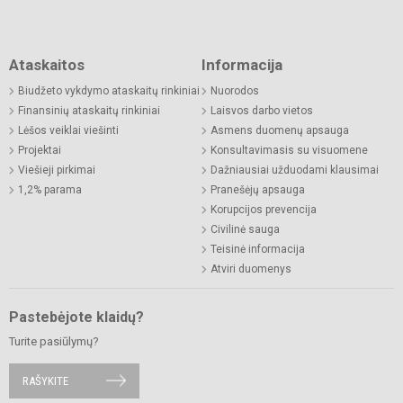
Ataskaitos
Informacija
Biudžeto vykdymo ataskaitų rinkiniai
Nuorodos
Finansinių ataskaitų rinkiniai
Laisvos darbo vietos
Lėšos veiklai viešinti
Asmens duomenų apsauga
Projektai
Konsultavimasis su visuomene
Viešieji pirkimai
Dažniausiai užduodami klausimai
1,2% parama
Pranešėjų apsauga
Korupcijos prevencija
Civilinė sauga
Teisinė informacija
Atviri duomenys
Pastebėjote klaidų?
Turite pasiūlymų?
RAŠYKITE