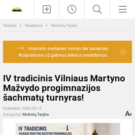
Paieška
Men
Titulinis
Naujienos
Mokinių Taryba
Interneto svetainės turinys dar kuriamas.
×
Atsiprašome už galimus laikinus neatitikimus.
IV tradicinis Vilniaus Martyno
Mažvydo progimnazijos
šachmatų turnyras!
Paskelbta: 2026-05-14
Kategorija:
Mokinių Taryba