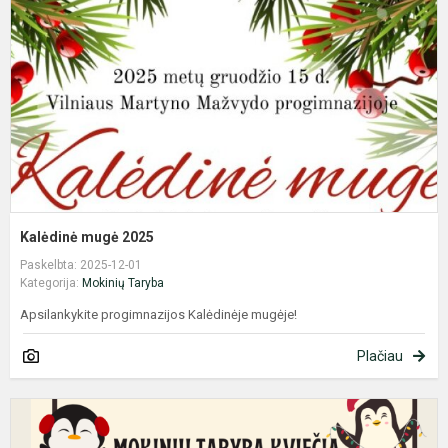
Kalėdinė mugė 2025
Paskelbta: 2025-12-01
Kategorija:
Mokinių Taryba
Apsilankykite progimnazijos Kalėdinėje mugėje!
Plačiau
K
d