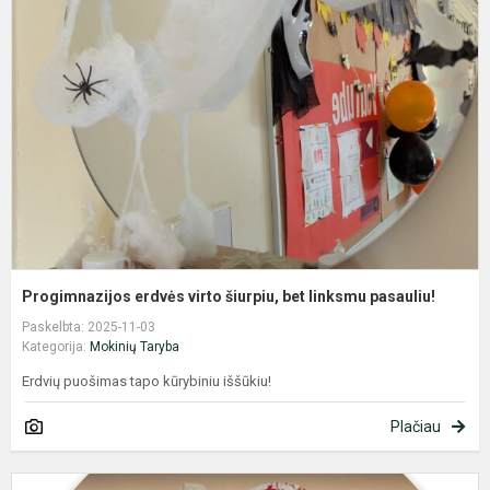
e
v
š
b
l
p
Progimnazijos erdvės virto šiurpiu, bet linksmu pasauliu!
Paskelbta: 2025-11-03
Kategorija:
Mokinių Taryba
Erdvių puošimas tapo kūrybiniu iššūkiu!
Plačiau
P