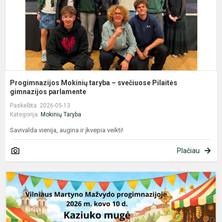
g
Progimnazijos Mokinių taryba – svečiuose Pilaitės
gimnazijos parlamente
Paskelbta: 2026-05-13
Kategorija:
Mokinių Taryba
Savivalda vienija, augina ir įkvepia veikti!
Plačiau
1
-
8
k