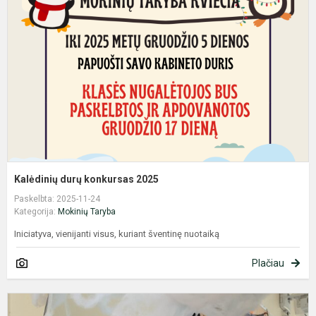
k
2
Kalėdinių durų konkursas 2025
Paskelbta: 2025-11-24
Kategorija:
Mokinių Taryba
Iniciatyva, vienijanti visus, kuriant šventinę nuotaiką
Plačiau
P