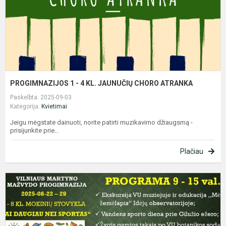
C
A
PROGIMNAZIJOS 1 - 4 KL. JAUNUČIŲ CHORO ATRANKA
Paskelbta: 2025-09-03
Kategorija:
Kvietimai
Jeigu mėgstate dainuoti, norite patirti muzikavimo džiaugsmą -
prisijunkite prie...
Plačiau
P
1
-
8