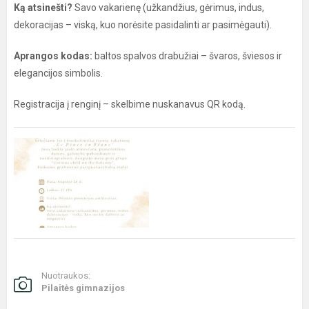
Ką atsinešti?
Savo vakarienę (užkandžius, gėrimus, indus,
dekoracijas – viską, kuo norėsite pasidalinti ar pasimėgauti).
Aprangos kodas:
baltos spalvos drabužiai – švaros, šviesos ir
elegancijos simbolis.
Registracija į renginį – skelbime nuskanavus QR kodą.
Nuotraukos:
Pilaitės gimnazijos