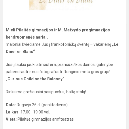
Mieli Pilaitės gimnazijos ir M. Mažvydo progimnazijos
bendruomenės nariai,
maloniai kviečiame Jus į frankofonišką šventę – vakarienę
„Le
Diner en Blanc“
.
Jūsų laukia jauki atmosfera, prancūziškos dainos, galimybė
pabendrauti ir nusifotografuoti. Renginio metu gros grupė
„Curious Child on the Balcony“
.
Rinksime gražiausiai pasipuošusį baltą stalą!
Data:
Rugsėjo 26 d. (penktadienis)
Laikas:
17.00–19.00 val.
Vieta:
Pilaitės gimnazijos amfiteatras.