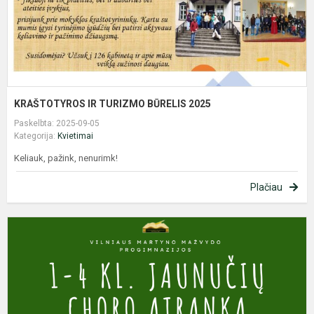
KRAŠTOTYROS IR TURIZMO BŪRELIS 2025
Paskelbta: 2025-09-05
Kategorija:
Kvietimai
Keliauk, pažink, nenurimk!
Plačiau
P
1
-
4
K
J