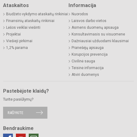
Ataskaitos
Informacija
Biudžeto vykdymo ataskaitų rinkiniai
Nuorodos
Finansinių ataskaitų rinkiniai
Laisvos darbo vietos
Lėšos veiklai viešinti
Asmens duomenų apsauga
Projektai
Konsultavimasis su visuomene
Viešieji pirkimai
Dažniausiai užduodami klausimai
1,2% parama
Pranešėjų apsauga
Korupcijos prevencija
Civilinė sauga
Teisinė informacija
Atviri duomenys
Pastebėjote klaidų?
Turite pasiūlymų?
RAŠYKITE
Bendraukime