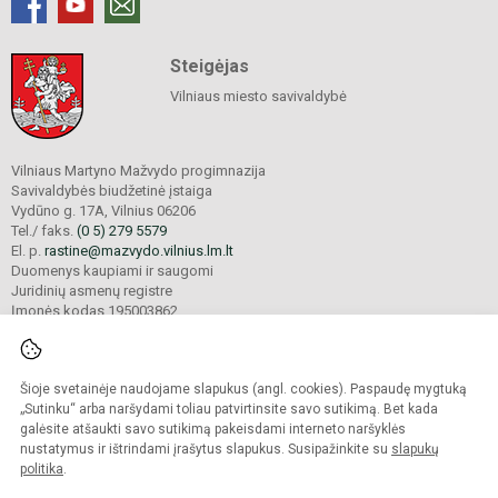
Steigėjas
Vilniaus miesto savivaldybė
Vilniaus Martyno Mažvydo progimnazija
Savivaldybės biudžetinė įstaiga
Vydūno g. 17A, Vilnius 06206
Tel./ faks.
(0 5) 279 5579
El. p.
rastine@mazvydo.vilnius.lm.lt
Duomenys kaupiami ir saugomi
Juridinių asmenų registre
Įmonės kodas 195003862
Šioje svetainėje naudojame slapukus (angl. cookies). Paspaudę mygtuką
© 2022. Vilniaus Martyno Mažvydo progimnazija. Visos teisės saugomos.
Kopijuoti turinį be raštiško įstaigos administracijos sutikimo griežtai draudžiama.
„Sutinku“ arba naršydami toliau patvirtinsite savo sutikimą. Bet kada
galėsite atšaukti savo sutikimą pakeisdami interneto naršyklės
Prieinamumo paraiška
Slapukų valdymas
nustatymus ir ištrindami įrašytus slapukus. Susipažinkite su
slapukų
politika
.
Sumanus būdas atnaujinti
mokyklos interneto