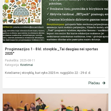
kl
s
,,
d
n
s
Progimnazijos 1 - 8 kl. stovykla ,,Tai daugiau nei sportas
2025"
Paskelbta: 2025-08-11
Kategorija:
Kvietimai
Kviečiame į stovyklą, kuri vyks 2025 m. rugpjūčio 22 - 29 d. d.
Plačiau
L
6
oj