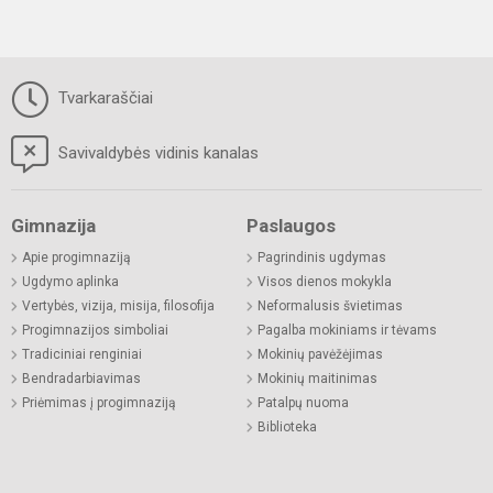
Tvarkaraščiai
Savivaldybės vidinis kanalas
Gimnazija
Paslaugos
Apie progimnaziją
Pagrindinis ugdymas
Ugdymo aplinka
Visos dienos mokykla
Vertybės, vizija, misija, filosofija
Neformalusis švietimas
Progimnazijos simboliai
Pagalba mokiniams ir tėvams
Tradiciniai renginiai
Mokinių pavėžėjimas
Bendradarbiavimas
Mokinių maitinimas
Priėmimas į progimnaziją
Patalpų nuoma
Biblioteka