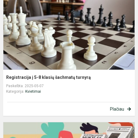
5
8
k
š
t
Registracija į 5-8 klasių šachmatų turnyrą
Paskelbta: 2025-05-07
Kategorija:
Kvietimai
Plačiau
S
P