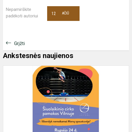
Nepamirškite
12
AČIŪ
padėkoti autoriui
Grįžti
Ankstesnės naujienos
Š
c
p
M
s