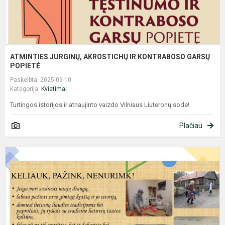
ATMINTIES JURGINŲ, AKROSTICHŲ IR KONTRABOSO GARSŲ
POPIETĖ
Paskelbta: 2025-09-10
Kategorija:
Kvietimai
Turtingos istorijos ir atnaujinto vaizdo Vilniaus Liuteronų sode!
Plačiau
K
I
T
B
2