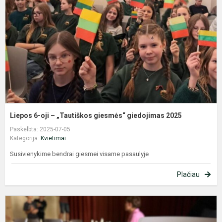
–
„
g
g
2
Liepos 6-oji – „Tautiškos giesmės“ giedojimas 2025
Paskelbta: 2025-07-05
Kategorija:
Kvietimai
Susivienykime bendrai giesmei visame pasaulyje
Plačiau
R
į