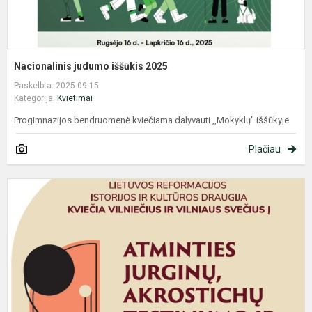
Nacionalinis judumo iššūkis 2025
Paskelbta: 2025-09-15
Kategorija:
Kvietimai
Progimnazijos bendruomenė kviečiama dalyvauti ,,Mokyklų" iššūkyje
Plačiau
A
J
A
I
K
G
P