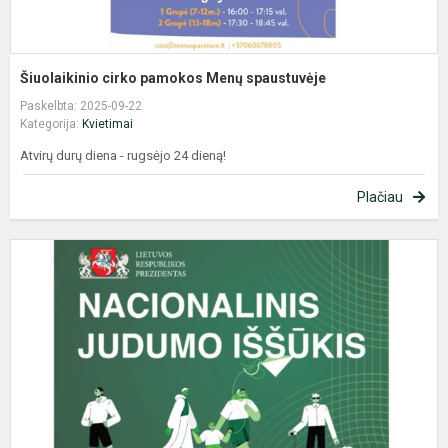
Šiuolaikinio cirko pamokos Menų spaustuvėje
Paskelbta: 2025-09-22
Kategorija:
Kvietimai
Atvirų durų diena - rugsėjo 24 dieną!
Plačiau
N
j
i
2