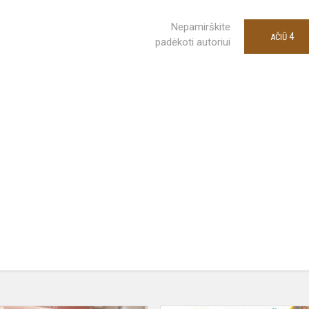
Nepamirškite
4
AČIŪ
padėkoti autoriui