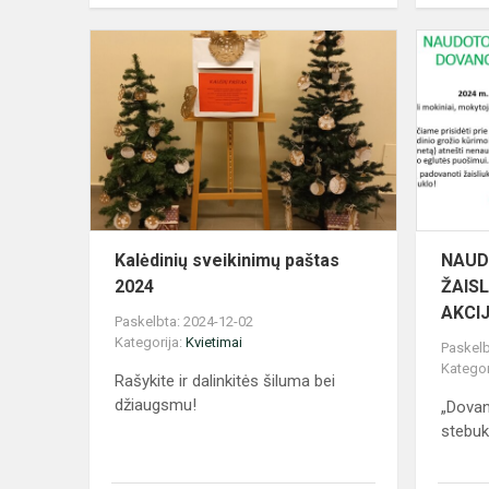
Kalėdinių
sveikinimų
paštas
2024
Kalėdinių sveikinimų paštas
NAUD
2024
ŽAIS
AKCIJ
Paskelbta: 2024-12-02
Kategorija:
Kvietimai
Paskelb
Kategor
Rašykite ir dalinkitės šiluma bei
džiaugsmu!
„Dovan
stebuk