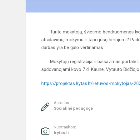
Turite mokytoją, švietimo bendruomenės lyderį, k
atsidavimu, mokymu ir tapo jūsų herojumi? Padėk
darbas yra be galo vertinamas.
Mokytojų registracija ir balsavimas portale Lry
apdovanojami kovo 7 d. Kaune, Vytauto Didžiojo 
https://projektas.lrytas.lt/lietuvos-mokytojas-20
Autorius:
Socialinė pedagogė
Nuotraukos:
lrytas.lt