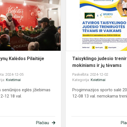
,,Kaimynų
Kalėdos
Pilaitėje
2024"
O
mynų Kalėdos Pilaitėje
Taisyklingo judesio treni
mokiniams ir jų tėvams
ta: 2024-12-05
Paskelbta: 2024-12-02
ija:
Kvietimai
Kategorija:
Kvietimai
ės seniūnijos eglės įžiebimas
Progimnazijos sporto salė 2
2-12 18 val.
12-08 13 val. nemokama tren
Plačiau
Pla