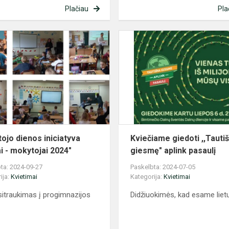
Plačiau
Pla
Mokytojo
dienos
iniciatyva
,,Tėvai
-
mokytojai
2024"
ojo dienos iniciatyva
Kviečiame giedoti ,,Tauti
ai - mokytojai 2024"
giesmę" aplink pasaulį
ta: 2024-09-27
Paskelbta: 2024-07-05
ija:
Kvietimai
Kategorija:
Kvietimai
sitraukimas į progimnazijos
Didžiuokimės, kad esame lietu
s