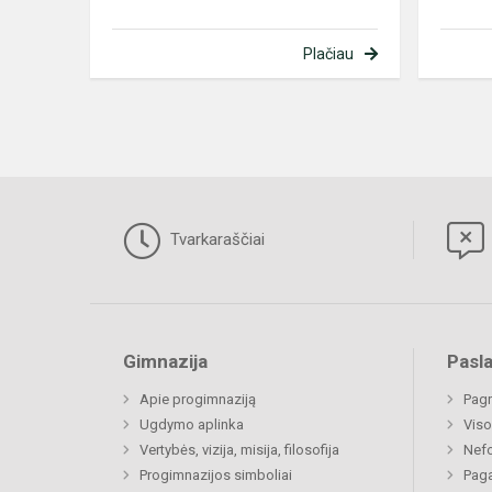
Plačiau
Tvarkaraščiai
Gimnazija
Pasl
Apie progimnaziją
Pagr
Ugdymo aplinka
Viso
Vertybės, vizija, misija, filosofija
Nefo
Progimnazijos simboliai
Paga