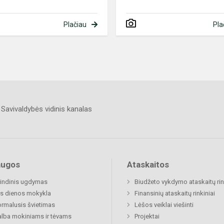
Plačiau
Pla
Savivaldybės vidinis kanalas
augos
Ataskaitos
indinis ugdymas
Biudžeto vykdymo ataskaitų rin
s dienos mokykla
Finansinių ataskaitų rinkiniai
rmalusis švietimas
Lėšos veiklai viešinti
lba mokiniams ir tėvams
Projektai