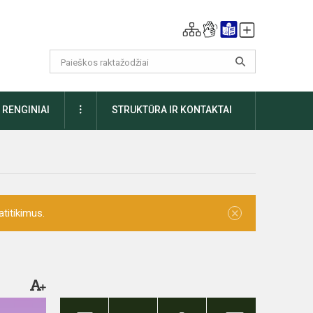
DAUGIAU
RENGINIAI
STRUKTŪRA IR KONTAKTAI
×
titikimus.