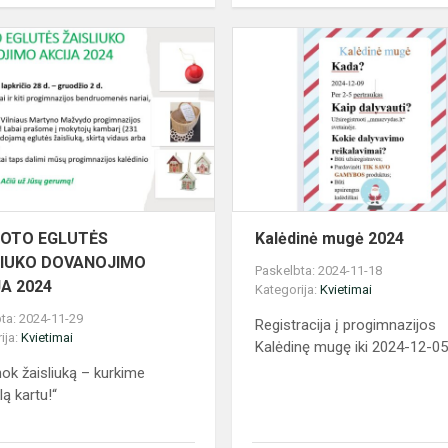
NAUDOTO
EGLUTĖS
ŽAISLIUKO
DOVANOJIMO
AKCIJA
2024
OTO EGLUTĖS
Kalėdinė mugė 2024
LIUKO DOVANOJIMO
Paskelbta: 2024-11-18
A 2024
Kategorija:
Kvietimai
ta: 2024-11-29
Registracija į progimnazijos
ija:
Kvietimai
Kalėdinę mugę iki 2024-12-0
ok žaisliuką – kurkime
lą kartu!“