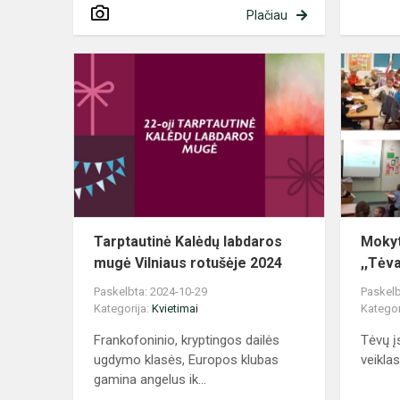
Plačiau
Tarptautinė
Kalėdų
labdaros
mugė
Vilniaus
rotušėje
2024
Tarptautinė Kalėdų labdaros
Mokyt
mugė Vilniaus rotušėje 2024
,,Tėv
Paskelbta: 2024-10-29
Paskelb
Kategorija:
Kvietimai
Kategor
Frankofoninio, kryptingos dailės
Tėvų į
ugdymo klasės, Europos klubas
veikla
gamina angelus ik...