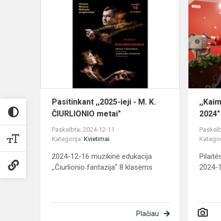
Pasitinkant
,,2025-
ieji
-
M.
K.
ČIURLIONI
metai"
Pasitinkant ,,2025-ieji - M. K.
,,Kai
ČIURLIONIO metai"
2024"
Paskelbta: 2024-12-11
Paskelb
Kategorija:
Kvietimai
Kategor
2024-12-16 muzikinė edukacija
Pilait
,,Čiurlionio fantazija" 8 klasėms
2024-1
Plačiau