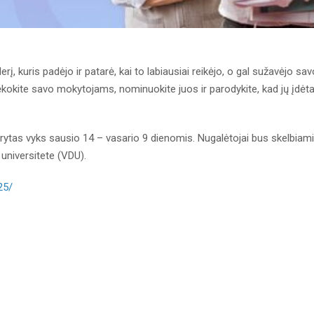
uris padėjo ir patarė, kai to labiausiai reikėjo, o gal sužavėjo sav
okite savo mokytojams, nominuokite juos ir parodykite, kad jų įdėt
tas vyks sausio 14 – vasario 9 dienomis. Nugalėtojai bus skelbiami 
universitete (VDU).
25/