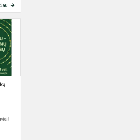
čiau
Kviečiame
giedoti
,,Tautišką
giesmę"
aplink
pasaulį
šką
viai!