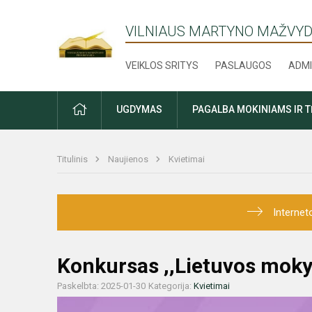
VILNIAUS MARTYNO MAŽVYD
VEIKLOS SRITYS
PASLAUGOS
ADMI
PRADŽIA
UGDYMAS
PAGALBA MOKINIAMS IR 
Titulinis
Naujienos
Kvietimai
Internet
Konkursas ,,Lietuvos moky
Paskelbta: 2025-01-30
Kategorija:
Kvietimai