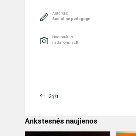
Autorius:
Socialinė pedagogė
Nuotraukos:
radarom.lrt.lt
Grįžti
Ankstesnės naujienos
LAISVĖ