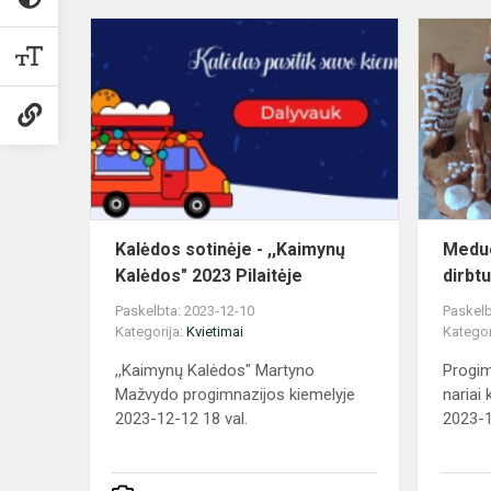
Kalėdos
sotinėje
-
,,Kaimynų
Kalėdos"
2023
Pilaitėje
Kalėdos sotinėje - ,,Kaimynų
Meduo
Kalėdos" 2023 Pilaitėje
dirbt
Paskelbta: 2023-12-10
Paskelb
Kategorija:
Kvietimai
Kategor
,,Kaimynų Kalėdos" Martyno
Progi
Mažvydo progimnazijos kiemelyje
nariai
2023-12-12 18 val.
2023-1