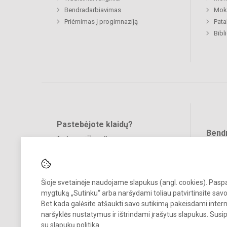
Bendradarbiavimas
Moki
Priėmimas į progimnaziją
Pat
Bibl
Pastebėjote klaidų?
Bend
Turite pasiūlymų?
RAŠYKITE
Šioje svetainėje naudojame slapukus (angl. cookies). Pas
mygtuką „Sutinku“ arba naršydami toliau patvirtinsite savo
Bet kada galėsite atšaukti savo sutikimą pakeisdami inter
naršyklės nustatymus ir ištrindami įrašytus slapukus. Susi
© 2022. Vilniaus Martyno Mažvydo progimnazija. Visos teisės saugo
su
slapukų politika
.