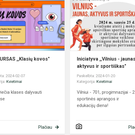
,,Klasių
kovos"
2024
RSAS ,,Klasių kovos"
Iniciatyva ,,Vilnius - jaunas
aktyvus ir sportiškas"
ta: 2024-02-07
Paskelbta: 2024-01-20
ija:
Kvietimai
Kategorija:
Kvietimai
viečia klases dalyvauti
Vilniui - 701, progimnazijai - 2
rse
sportinės aprangos ir
edukacijų diena!
Plačiau
Pla