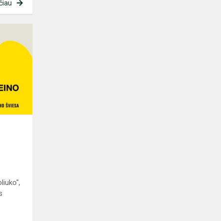
čiau
Nemokamas
koncertas
,,Gyvenimo
šviesa"
liuko",
s