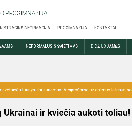
O PROGIMNAZIJA
NISTRACINĖ INFORMACIJA
PROGIMNAZIJA
KONTAKTAI
TĖVAMS
NEFORMALUSIS ŠVIETIMAS
DIDŽIUOJAMĖS
o svetainės turinys dar kuriamas. Atsiprašome už galimus laikinus nea
krainai ir kviečia aukoti toliau!