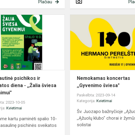
Plačiau
Pla
Tarptautinė
psichikos
ir
sveikatos
diena
-
,,Žalia
šviesa
g...
autinė psichikos ir
Nemokamas koncertas
tos diena - ,,Žalia šviesa
,,Gyvenimo šviesa"
imui"
Paskelbta: 2023-09-14
Kategorija:
Kvietimai
ta: 2023-10-05
ija:
Kvietimai
Šv. Juozapo bažnyčioje ,,Ąžuo
,,Ąžuolų klubo" chorai ir žymū
ame kartu paminėti spalio 10-
solistai
Pasaulinę psichinės sveikatos