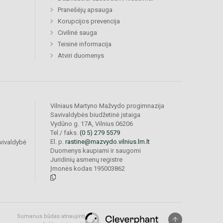
Pranešėjų apsauga
Korupcijos prevencija
Civilinė sauga
Teisinė informacija
Atviri duomenys
Vilniaus Martyno Mažvydo progimnazija
Savivaldybės biudžetinė įstaiga
Vydūno g. 17A, Vilnius 06206
Tel./ faks.
(0 5) 279 5579
El. p.
rastine@mazvydo.vilnius.lm.lt
vivaldybė
Duomenys kaupiami ir saugomi
Juridinių asmenų registre
Įmonės kodas 195003862
Sumanus būdas atnaujinti