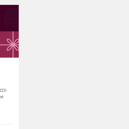
Kalėdinė
mugė
2023
023-
nė