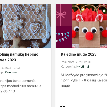
Meduolinių
namukų
kepimo
dirbtuvės
2023
linių namukų kepimo
Kalėdinė mugė 2023
uvės 2023
Paskelbta: 2023-12-03
Kategorija:
Kvietimai
ta: 2023-12-03
ija:
Kvietimai
M. Mažvydo progimnazijoje 2
12-11 vyks 1 - 8 klasių Kalėdi
mnazijos bendruomenės
mugė
 keps meduolinius namukus
2-06 / 13