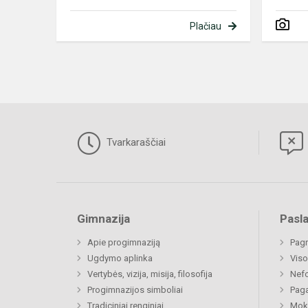
Plačiau
Tvarkaraščiai
Gimnazija
Pasl
Apie progimnaziją
Pagr
Ugdymo aplinka
Viso
Vertybės, vizija, misija, filosofija
Nefo
Progimnazijos simboliai
Paga
Tradiciniai renginiai
Moki