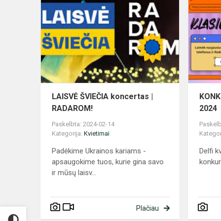
ŠVIEČIA
koncertas
|
RADAROM!
LAISVĖ ŠVIEČIA koncertas |
KONKU
RADAROM!
2024
Paskelbta: 2024-02-14
Paskelb
Kategorija:
Kvietimai
Kategor
Padėkime Ukrainos kariams -
Delfi k
apsaugokime tuos, kurie gina savo
konku
ir mūsų laisv...
Plačiau