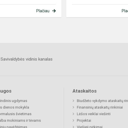
Plačiau
Pla
Savivaldybės vidinis kanalas
augos
Ataskaitos
indinis ugdymas
Biudžeto vykdymo ataskaitų rin
s dienos mokykla
Finansinių ataskaitų rinkiniai
rmalusis švietimas
Lėšos veiklai viešinti
lba mokiniams ir tėvams
Projektai
nių pavėžėjimas
Viešieji pirkimai