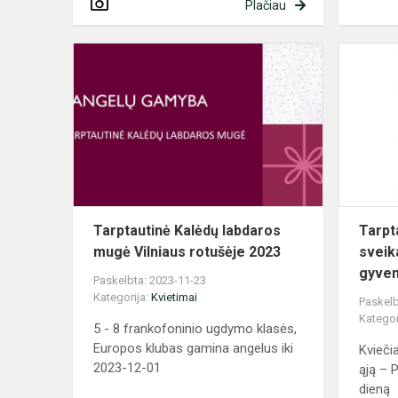
Plačiau
Tarptautinė
Kalėdų
labdaros
mugė
Vilniaus
rotušėje
2023
Tarptautinė Kalėdų labdaros
Tarpt
mugė Vilniaus rotušėje 2023
sveika
gyven
Paskelbta: 2023-11-23
Kategorija:
Kvietimai
Paskelb
Kategor
5 - 8 frankofoninio ugdymo klasės,
Europos klubas gamina angelus iki
Kvieči
2023-12-01
ąją – 
dieną