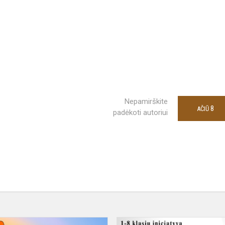
Nepamirškite
8
AČIŪ
padėkoti autoriui
KONKURSAS