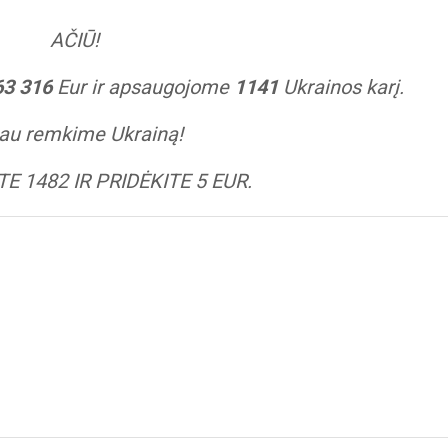
AČIŪ!
63 316
Eur ir apsaugojome
1141
Ukrainos karį.
iau remkime Ukrainą!
E 1482 IR PRIDĖKITE 5 EUR.