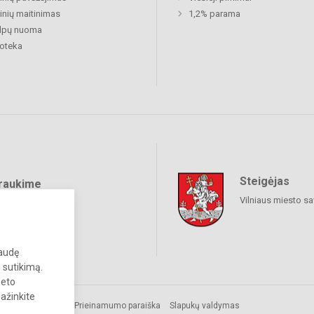
nių maitinimas
1,2% parama
alpų nuoma
ioteka
Steigėjas
raukime
Vilniaus miesto sa
paudę
 sutikimą.
neto
pažinkite
mos.
Prieinamumo paraiška
Slapukų valdymas