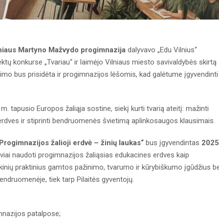
niaus Martyno Mažvydo progimnazija
dalyvavo „Edu Vilnius“
ų konkurse „Tvariau“ ir laimėjo Vilniaus miesto savivaldybės skirtą
imo bus prisidėta ir progimnazijos lėšomis, kad galėtume įgyvendinti
 tapusio Europos žaliąja sostine, siekį kurti tvarią ateitį: mažinti
s erdves ir stiprinti bendruomenės švietimą aplinkosaugos klausimais.
Progimnazijos žalioji erdvė – žinių laukas“
bus įgyvendintas
202
ktyviai naudoti progimnazijos žaliąsias edukacines erdves kaip
okinių praktinius gamtos pažinimo, tvarumo ir kūrybiškumo įgūdžius be
ndruomenėje, tiek tarp Pilaitės gyventojų.
nazijos patalpose;