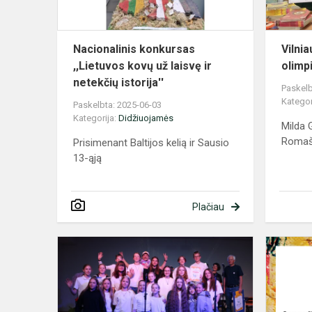
ir
netekči...
Nacionalinis konkursas
Vilnia
,,Lietuvos kovų už laisvę ir
olimp
netekčių istorija''
Paskelb
Kategor
Paskelbta: 2025-06-03
Kategorija:
Didžiuojamės
Milda G
Romaš
Prisimenant Baltijos kelią ir Sausio
13-ąją
Plačiau
Progimnazi
ansamblis
„MMP“
–
festivalyje