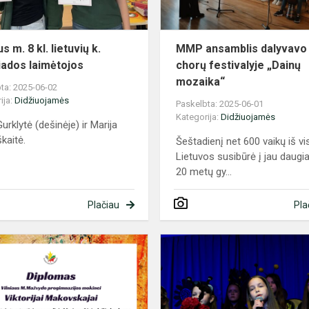
olimpiados
laimėtojos
us m. 8 kl. lietuvių k.
MMP ansamblis dalyvavo
iados laimėtojos
chorų festivalyje „Dainų
mozaika“
ta: 2025-06-02
ija:
Didžiuojamės
Paskelbta: 2025-06-01
Kategorija:
Didžiuojamės
urklytė (dešinėje) ir Marija
kaitė.
Šeštadienį net 600 vaikų iš v
Lietuvos susibūrė į jau daugi
20 metų gy...
Plačiau
Pla
jos
Tarptautinio
piešinių
konkurso
laureatės