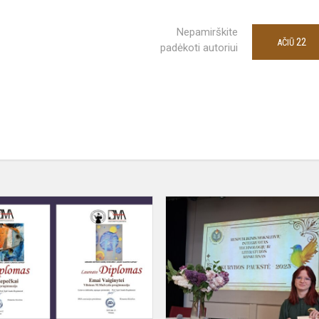
Nepamirškite
22
AČIŪ
padėkoti autoriui
Piešinių
konkurso
,,Mano
gamtos
sapnai"
laureatai