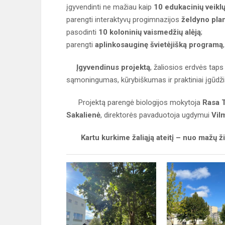
įgyvendinti ne mažiau kaip
10 edukacinių veikl
parengti interaktyvų progimnazijos
želdyno pla
pasodinti
10 koloninių vaismedžių alėją
;
parengti
aplinkosauginę švietėjišką programą
Įgyvendinus projektą
, žaliosios erdvės tap
sąmoningumas, kūrybiškumas ir praktiniai įgūdžia
Projektą parengė biologijos mokytoja
Rasa 
Sakalienė
, direktorės pavaduotoja ugdymui
Vil
Kartu kurkime žaliąją ateitį – nuo mažų 