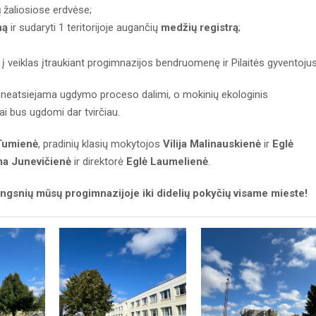
ų
žaliosiose erdvėse;
ną
ir sudaryti 1 teritorijoje augančių
medžių registrą
;
, į veiklas įtraukiant progimnazijos bendruomenę ir Pilaitės gyventojus
s neatsiejama ugdymo proceso dalimi, o mokinių ekologinis
i bus ugdomi dar tvirčiau.
Tumienė
, pradinių klasių mokytojos
Vilija Malinauskienė
ir
Eglė
ma Junevičienė
ir direktorė
Eglė Laumelienė
.
žingsnių mūsų progimnazijoje iki didelių pokyčių visame mieste!