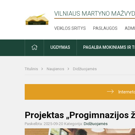
VILNIAUS MARTYNO MAŽVYD
VEIKLOS SRITYS
PASLAUGOS
ADMI
PRADŽIA
UGDYMAS
PAGALBA MOKINIAMS IR 
Titulinis
Naujienos
Didžiuojamės
Internet
Projektas „Progimnazijos ža
Paskelbta: 2025-09-20
Kategorija:
Didžiuojamės