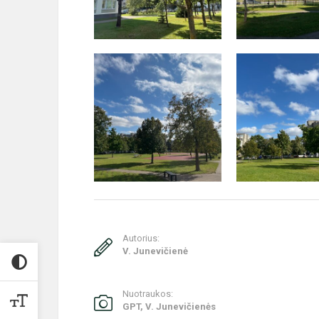
Autorius:
V. Junevičienė
Nuotraukos:
GPT, V. Junevičienės