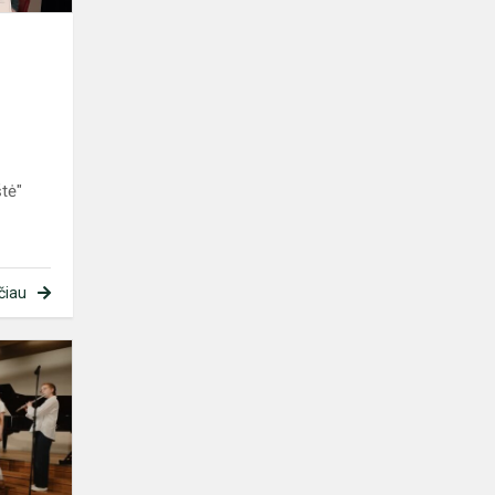
s
štė"
čiau
MMP
ansamblis
dalyvavo
chorų
festivalyje
„Dainų