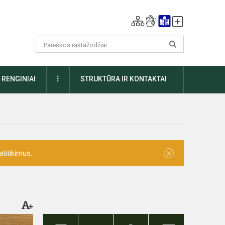
DAUGIAU
RENGINIAI
STRUKTŪRA IR KONTAKTAI
×
titikimus.