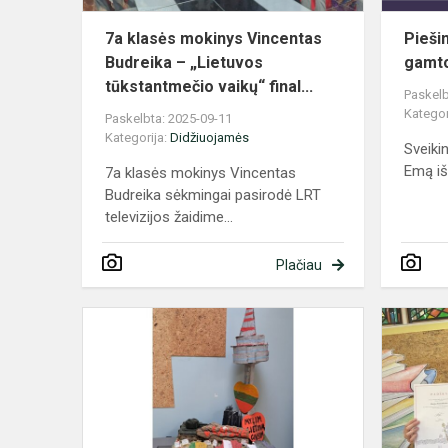
tūkstantme..
7a klasės mokinys Vincentas
Pieši
Budreika – „Lietuvos
gamto
tūkstantmečio vaikų“ final...
Paskelb
Kategor
Paskelbta: 2025-09-11
Kategorija:
Didžiuojamės
Sveiki
Emą iš 
7a klasės mokinys Vincentas
Budreika sėkmingai pasirodė LRT
televizijos žaidime...
Plačiau
Nacionalinis
konkursas
,,Lietuvos
kovų
už
laisvę