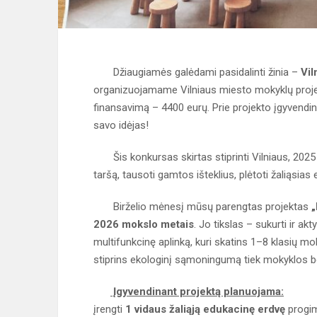
Džiaugiamės galėdami pasidalinti žinia –
Vil
organizuojamame Vilniaus miesto mokyklų projekt
finansavimą – 4400 eurų. Prie projekto įgyvendin
savo idėjas!
Šis konkursas skirtas stiprinti Vilniaus, 2025 m.
taršą, tausoti gamtos išteklius, plėtoti žaliąsia
Birželio mėnesį mūsų parengtas projektas
„
2026 mokslo metais
. Jo tikslas – sukurti ir a
multifunkcinę aplinką, kuri skatins 1–8 klasių m
stiprins ekologinį sąmoningumą tiek mokyklos be
Įgyvendinant projektą planuojama:
įrengti
1 vidaus žaliąją edukacinę erdvę
progim