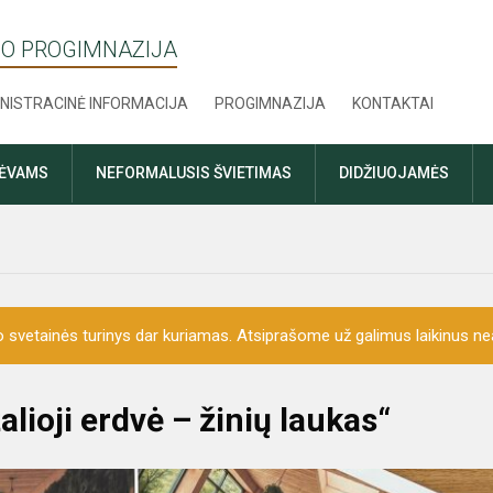
O PROGIMNAZIJA
NISTRACINĖ INFORMACIJA
PROGIMNAZIJA
KONTAKTAI
TĖVAMS
NEFORMALUSIS ŠVIETIMAS
DIDŽIUOJAMĖS
o svetainės turinys dar kuriamas. Atsiprašome už galimus laikinus nea
lioji erdvė – žinių laukas“