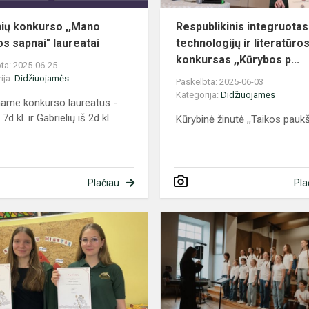
.
nių konkurso ,,Mano
Respublikinis integruotas
s sapnai" laureatai
technologijų ir literatūro
konkursas ,,Kūrybos p...
ta: 2025-06-25
ija:
Didžiuojamės
Paskelbta: 2025-06-03
Kategorija:
Didžiuojamės
name konkurso laureatus -
7d kl. ir Gabrielių iš 2d kl.
Kūrybinė žinutė ,,Taikos pauk
Plačiau
Pla
Vilniaus
m.
8
kl.
lietuvių
k.