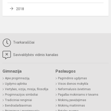
2018
Tvarkaraščiai
Savivaldybės vidinis kanalas
Gimnazija
Paslaugos
Apie progimnaziją
Pagrindinis ugdymas
Ugdymo aplinka
Visos dienos mokykla
Vertybės, vizija, misija, filosofija
Neformalusis švietimas
Progimnazijos simboliai
Pagalba mokiniams ir tėvams
Tradiciniai renginiai
Mokinių pavėžėjimas
Bendradarbiavimas
Mokinių maitinimas
Priėmimas į progimnaziją
Patalpų nuoma