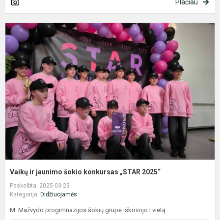
Plačiau
V
ir
j
š
k
„
2
Vaikų ir jaunimo šokio konkursas „STAR 2025“
Paskelbta: 2025-03-23
Kategorija:
Didžiuojamės
M. Mažvydo progimnazijos šokių grupė iškovojo I vietą