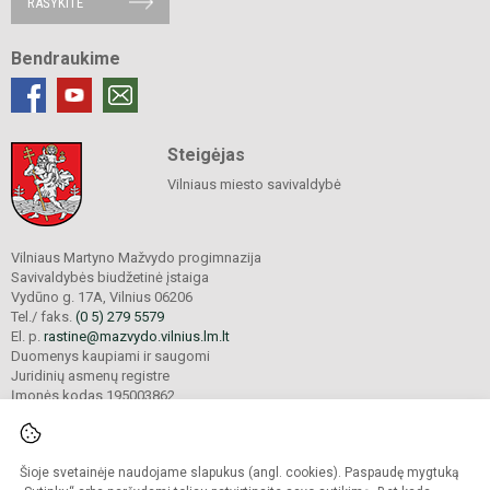
RAŠYKITE
Bendraukime
Steigėjas
Vilniaus miesto savivaldybė
Vilniaus Martyno Mažvydo progimnazija
Savivaldybės biudžetinė įstaiga
Vydūno g. 17A, Vilnius 06206
Tel./ faks.
(0 5) 279 5579
El. p.
rastine@mazvydo.vilnius.lm.lt
Duomenys kaupiami ir saugomi
Juridinių asmenų registre
Įmonės kodas 195003862
Šioje svetainėje naudojame slapukus (angl. cookies). Paspaudę mygtuką
© 2022. Vilniaus Martyno Mažvydo progimnazija. Visos teisės saugomos.