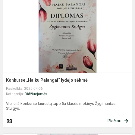
P
l
s
Konkurse „Haiku Palangai“ lydėjo sėkmė
Paskelbta: 2025-04-06
Kategorija:
Didžiuojamės
Vienu iš konkurso laureatų tapo 5a klasės mokinys Žygimantas
Stulgys.
Plačiau