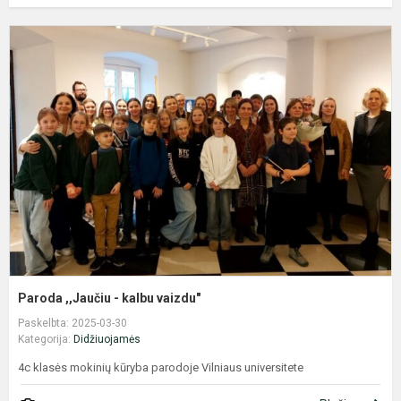
P
,
-
k
v
Paroda ,,Jaučiu - kalbu vaizdu"
Paskelbta: 2025-03-30
Kategorija:
Didžiuojamės
4c klasės mokinių kūryba parodoje Vilniaus universitete