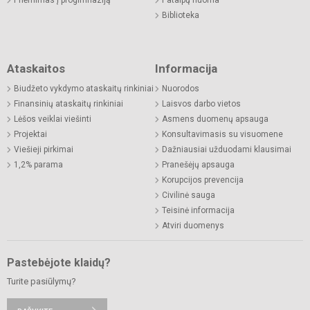
Biblioteka
Ataskaitos
Informacija
Biudžeto vykdymo ataskaitų rinkiniai
Nuorodos
Finansinių ataskaitų rinkiniai
Laisvos darbo vietos
Lėšos veiklai viešinti
Asmens duomenų apsauga
Projektai
Konsultavimasis su visuomene
Viešieji pirkimai
Dažniausiai užduodami klausimai
1,2% parama
Pranešėjų apsauga
Korupcijos prevencija
Civilinė sauga
Teisinė informacija
Atviri duomenys
Pastebėjote klaidų?
Turite pasiūlymų?