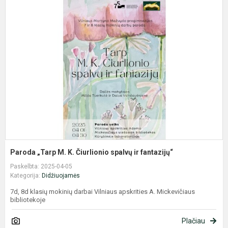
P
„
M
K
Č
s
ir
f
Paroda „Tarp M. K. Čiurlionio spalvų ir fantazijų“
Paskelbta: 2025-04-05
Kategorija:
Didžiuojamės
7d, 8d klasių mokinių darbai Vilniaus apskrities A. Mickevičiaus
bibliotekoje
Plačiau