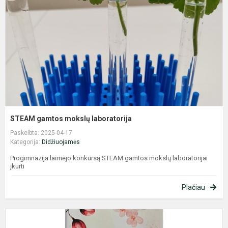
l
STEAM gamtos mokslų laboratorija
Paskelbta: 2025-04-17
Kategorija:
Didžiuojamės
Progimnazija laimėjo konkursą STEAM gamtos mokslų laboratorijai
įkurti
Plačiau
K
„