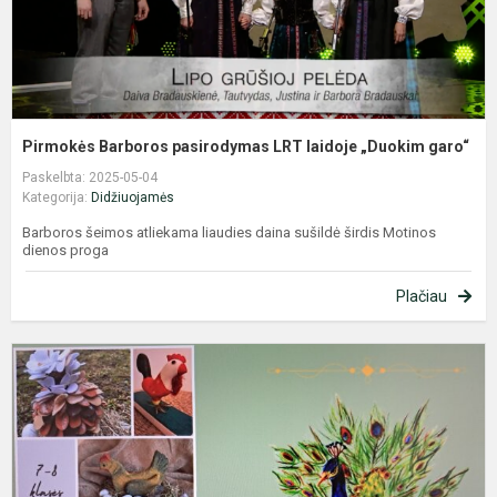
Pirmokės Barboros pasirodymas LRT laidoje „Duokim garo“
Paskelbta: 2025-05-04
Kategorija:
Didžiuojamės
Barboros šeimos atliekama liaudies daina sušildė širdis Motinos
dienos proga
Plačiau
R
k
,
s
2