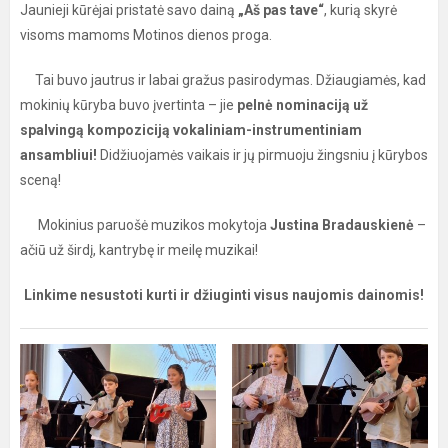
Jaunieji kūrėjai pristatė savo dainą
„Aš pas tave“
, kurią skyrė
visoms mamoms Motinos dienos proga.
Tai buvo jautrus ir labai gražus pasirodymas. Džiaugiamės, kad
mokinių kūryba buvo įvertinta – jie
pelnė nominaciją
už
spalvingą kompoziciją vokaliniam-instrumentiniam
ansambliui!
Didžiuojamės vaikais ir jų pirmuoju žingsniu į kūrybos
sceną!
Mokinius paruošė muzikos mokytoja
Justina Bradauskienė
–
ačiū už širdį, kantrybę ir meilę muzikai!
Linkime nesustoti kurti ir džiuginti visus naujomis dainomis!