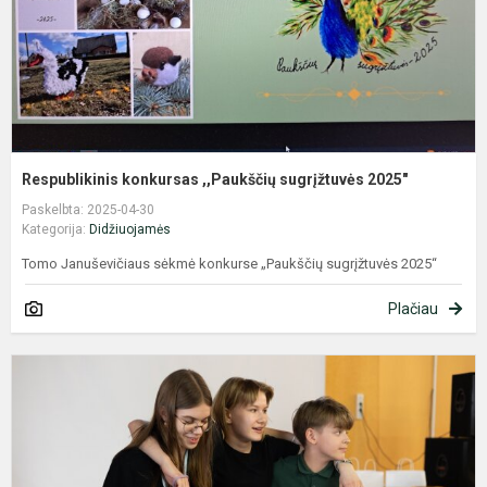
Respublikinis konkursas ,,Paukščių sugrįžtuvės 2025"
Paskelbta: 2025-04-30
Kategorija:
Didžiuojamės
Tomo Januševičiaus sėkmė konkurse „Paukščių sugrįžtuvės 2025“
Plačiau
L
m
p
p
v