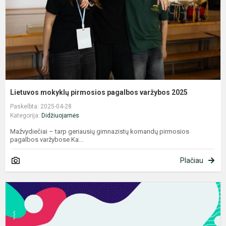
2
Lietuvos mokyklų pirmosios pagalbos varžybos 2025
Paskelbta: 2025-04-28
Kategorija:
Didžiuojamės
Mažvydiečiai – tarp geriausių gimnazistų komandų pirmosios
pagalbos varžybose Ka...
Plačiau
,
d
k