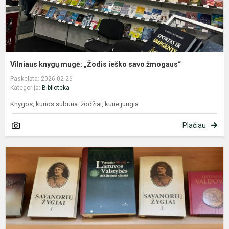
Vilniaus knygų mugė: „Žodis ieško savo žmogaus“
Paskelbta: 2026-02-26
Kategorija:
Biblioteka
Knygos, kurios suburia: žodžiai, kurie jungia
Plačiau
P
,
1
oj
k
p
p