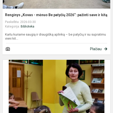
k.
Renginys „Kovas - mėnuo Be patyčių 2026“: pažinti save ir kitą
Paskelbta: 2026-03-30
Kategorija:
Biblioteka
Kartu kuriame saugią ir draugišką aplinką – be patyčių ir su supratimu
vieni kit...
Plačiau
2
F
k
m
d
b
d