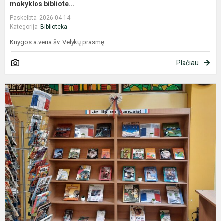
mokyklos bibliote...
Paskelbta: 2026-04-14
Kategorija:
Biblioteka
Knygos atveria šv. Velykų prasmę
Plačiau
K
p
„
l
e
f