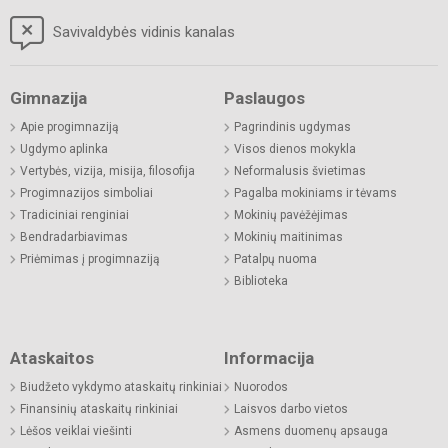
Savivaldybės vidinis kanalas
Gimnazija
Paslaugos
Apie progimnaziją
Pagrindinis ugdymas
Ugdymo aplinka
Visos dienos mokykla
Vertybės, vizija, misija, filosofija
Neformalusis švietimas
Progimnazijos simboliai
Pagalba mokiniams ir tėvams
Tradiciniai renginiai
Mokinių pavėžėjimas
Bendradarbiavimas
Mokinių maitinimas
Priėmimas į progimnaziją
Patalpų nuoma
Biblioteka
Ataskaitos
Informacija
Biudžeto vykdymo ataskaitų rinkiniai
Nuorodos
Finansinių ataskaitų rinkiniai
Laisvos darbo vietos
Lėšos veiklai viešinti
Asmens duomenų apsauga