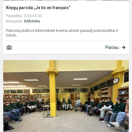
Knygų paroda „Je lis en français“
Paskelbta: 2026-03-30
Kategorija:
Biblioteka
Prancūzų kalbos bibliotekėlė kviečia atrasti pasaulį prancūziškai ir
tobuli...
Plačiau
R
„
-
m
B
p
2
p
s
ir