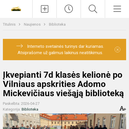
Paieška
Men
Titulinis
Naujienos
Biblioteka
Interneto svetainės turinys dar kuriamas.
×
Atsiprašome už galimus laikinus neatitikimus.
Įkvepianti 7d klasės kelionė po
Vilniaus apskrities Adomo
Mickevičiaus viešąją biblioteką
Paskelbta: 2026-04-27
Kategorija:
Biblioteka