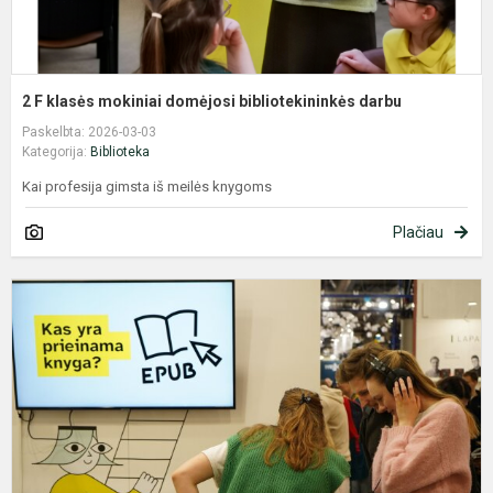
2 F klasės mokiniai domėjosi bibliotekininkės darbu
Paskelbta: 2026-03-03
Kategorija:
Biblioteka
Kai profesija gimsta iš meilės knygoms
Plačiau
L
a
b