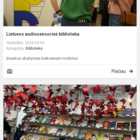
Lietuvos audiosensorinė biblioteka
Paskelbta: 2026-03-03
Kategorija:
Biblioteka
Įtraukus skaitymas kiekvienam mokiniui
Plačiau
V
k
m
„
i
s
ž