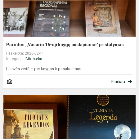
Parodos ,,Vasario 16-oji knygų puslapiuose" pristatymas
Paskelbta: 2026-02-11
Kategorija:
Biblioteka
Laisvės vertė – per knygas ir pasakojimus
Plačiau
V
k
i
l
p