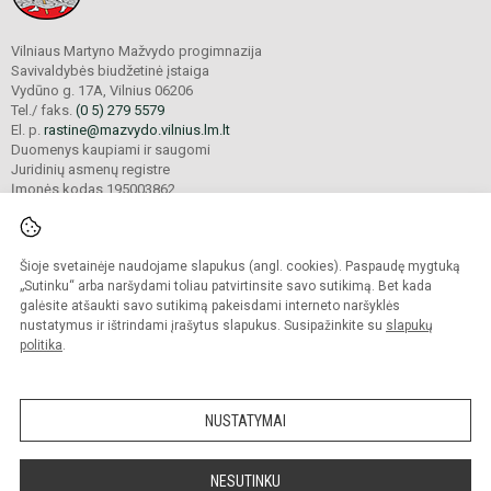
Vilniaus Martyno Mažvydo progimnazija
Savivaldybės biudžetinė įstaiga
Vydūno g. 17A, Vilnius 06206
Tel./ faks.
(0 5) 279 5579
El. p.
rastine@mazvydo.vilnius.lm.lt
Duomenys kaupiami ir saugomi
Juridinių asmenų registre
Įmonės kodas 195003862
Šioje svetainėje naudojame slapukus (angl. cookies). Paspaudę mygtuką
© 2022. Vilniaus Martyno Mažvydo progimnazija. Visos teisės saugomos.
Kopijuoti turinį be raštiško įstaigos administracijos sutikimo griežtai draudžiama.
„Sutinku“ arba naršydami toliau patvirtinsite savo sutikimą. Bet kada
galėsite atšaukti savo sutikimą pakeisdami interneto naršyklės
Prieinamumo paraiška
Slapukų valdymas
nustatymus ir ištrindami įrašytus slapukus. Susipažinkite su
slapukų
politika
.
Sumanus būdas atnaujinti
mokyklos interneto
svetainę
NUSTATYMAI
NESUTINKU