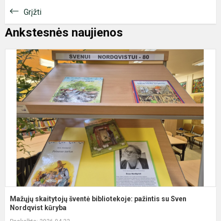
Grįžti
Ankstesnės naujienos
M
s
š
b
p
s
S
No
Mažųjų skaitytojų šventė bibliotekoje: pažintis su Sven
Nordqvist kūryba