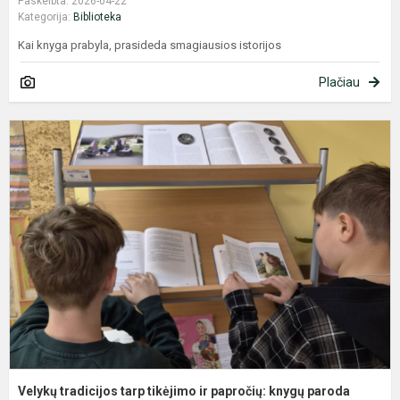
Paskelbta: 2026-04-22
Kategorija:
Biblioteka
Kai knyga prabyla, prasideda smagiausios istorijos
Plačiau
V
t
t
t
ir
p
k
p
m.
Velykų tradicijos tarp tikėjimo ir papročių: knygų paroda