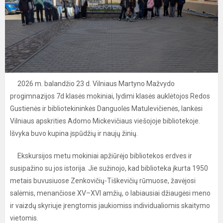
2026 m. balandžio 23 d. Vilniaus Martyno Mažvydo
progimnazijos 7d klasės mokiniai, lydimi klasės auklėtojos Redos
Gustienės ir bibliotekininkės Danguolės Matulevičienės, lankėsi
Vilniaus apskrities Adomo Mickevičiaus viešojoje bibliotekoje.
Išvyka buvo kupina įspūdžių ir naujų žinių.
Ekskursijos metu mokiniai apžiūrėjo bibliotekos erdves ir
susipažino su jos istorija. Jie sužinojo, kad biblioteka įkurta 1950
metais buvusiuose Zenkovičių-Tiškevičių rūmuose, žavėjosi
salėmis, menančiose XV–XVI amžių, o labiausiai džiaugėsi meno
ir vaizdų skyriuje įrengtomis jaukiomiss individualiomis skaitymo
vietomis.