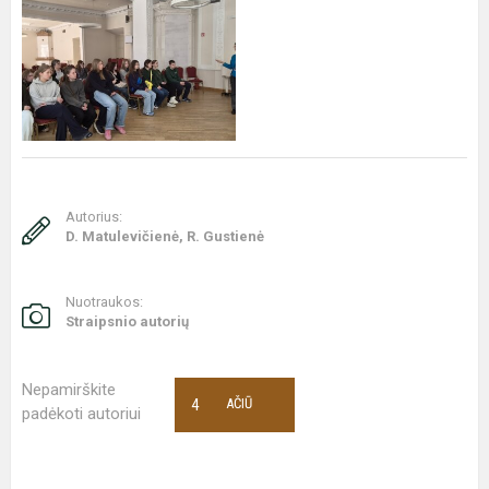
Autorius:
D. Matulevičienė, R. Gustienė
Nuotraukos:
Straipsnio autorių
Nepamirškite
4
AČIŪ
padėkoti autoriui