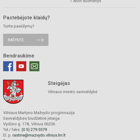
Atviri duomenys
Pastebėjote klaidų?
Turite pasiūlymų?
RAŠYKITE
Bendraukime
Steigėjas
Vilniaus miesto savivaldybė
Vilniaus Martyno Mažvydo progimnazija
Savivaldybės biudžetinė įstaiga
Vydūno g. 17A, Vilnius 06206
Tel./ faks.
(0 5) 279 5579
El. p.
rastine@mazvydo.vilnius.lm.lt