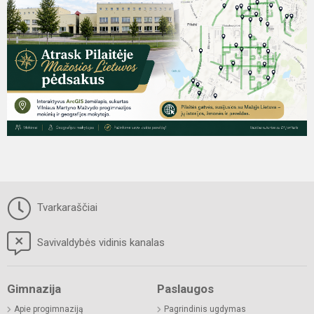
Tvarkaraščiai
Savivaldybės vidinis kanalas
Gimnazija
Paslaugos
Apie progimnaziją
Pagrindinis ugdymas