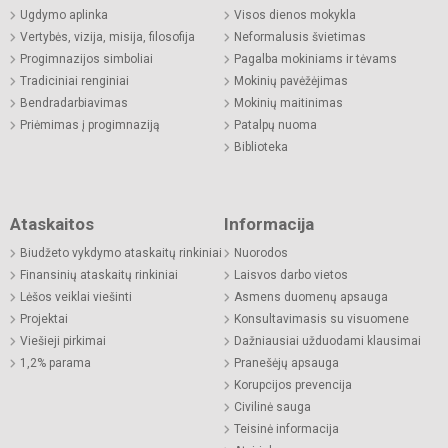
Ugdymo aplinka
Visos dienos mokykla
Vertybės, vizija, misija, filosofija
Neformalusis švietimas
Progimnazijos simboliai
Pagalba mokiniams ir tėvams
Tradiciniai renginiai
Mokinių pavėžėjimas
Bendradarbiavimas
Mokinių maitinimas
Priėmimas į progimnaziją
Patalpų nuoma
Biblioteka
Ataskaitos
Informacija
Biudžeto vykdymo ataskaitų rinkiniai
Nuorodos
Finansinių ataskaitų rinkiniai
Laisvos darbo vietos
Lėšos veiklai viešinti
Asmens duomenų apsauga
Projektai
Konsultavimasis su visuomene
Viešieji pirkimai
Dažniausiai užduodami klausimai
1,2% parama
Pranešėjų apsauga
Korupcijos prevencija
Civilinė sauga
Teisinė informacija