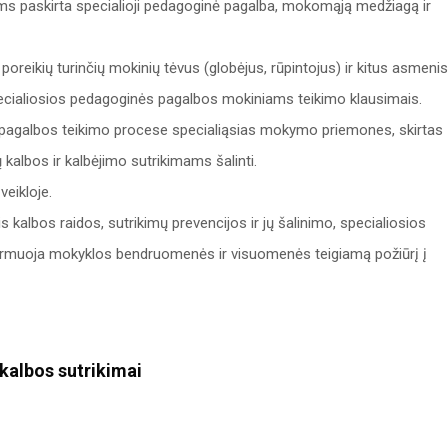
s paskirta specialioji pedagoginė pagalba, mokomąją medžiagą ir
oreikių turinčių mokinių tėvus (globėjus, rūpintojus) ir kitus asmenis
ecialiosios pedagoginės pagalbos mokiniams teikimo klausimais.
 pagalbos teikimo procese specialiąsias mokymo priemones, skirtas
 kalbos ir kalbėjimo sutrikimams šalinti.
eikloje.
albos raidos, sutrikimų prevencijos ir jų šalinimo, specialiosios
ormuoja mokyklos bendruomenės ir visuomenės teigiamą požiūrį į
 kalbos sutrikimai