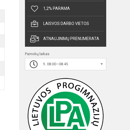
1,2% PARAMA
LAISVOS DARBO VIETOS
ATNAUJINIMŲ PRENUMERATA
Pamokų laikas
1.
08.00—08.45