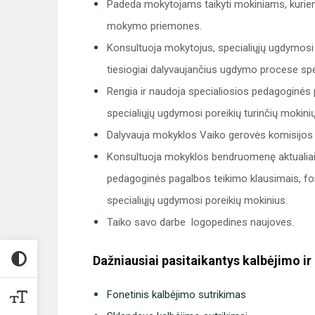
Padeda mokytojams taikyti mokiniams, kuriem
mokymo priemones.
Konsultuoja mokytojus, specialiųjų ugdymosi p
tiesiogiai dalyvaujančius ugdymo procese sp
Rengia ir naudoja specialiosios pedagoginės
specialiųjų ugdymosi poreikių turinčių mokinių
Dalyvauja mokyklos Vaiko gerovės komisijos v
Konsultuoja mokyklos bendruomenę aktualiais k
pedagoginės pagalbos teikimo klausimais, f
specialiųjų ugdymosi poreikių mokinius.
Taiko savo darbe logopedines naujoves.
Dažniausiai pasitaikantys kalbėjimo ir
Fonetinis kalbėjimo sutrikimas