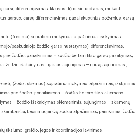
čiamų garsų diferencijavimas: klausos dėmesio ugdymas, mokant
štartus garsus. garsų diferencijavimas pagal akustinius požymius, garsų
ieneto (fonema) supratimo mokymas, atpažinimas, išskyrimas
irmojo/paskutiniojo žodžio garso nustatymas), diferencijavimas.
s prie žodžio, panaikinimas – žodžio be tam tikro garso pasakymas,
ns, žodžio išskaidymas į garsus.sujungimas – garsų sujungimas į
vienetų (žodis, skiemuo) supratimo mokymas: atpažinimas, išskyrima
imas prie žodžio. panaikinimas – žodžio be tam tikro skiemens
idymas – žodžio išskaidymas skiemenimis, sujungimas – skiemenų
i skambančių, besirimuojančių žodžių atpažinimas, parinkimas, žodži
ų tikslumo, greičio, jėgos ir koordinacijos lavinimas.