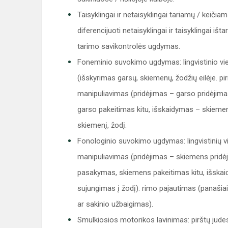
Taisyklingai ir netaisyklingai tariamų / kei
diferencijuoti netaisyklingai ir taisyklingai i
tarimo savikontrolės ugdymas.
Foneminio suvokimo ugdymas: lingvistinio v
(išskyrimas garsų, skiemenų, žodžių eilėje. p
manipuliavimas (pridėjimas – garso pridėjima
garso pakeitimas kitu, išskaidymas – skieme
skiemenį, žodį.
Fonologinio suvokimo ugdymas: lingvistinių 
manipuliavimas (pridėjimas – skiemens pridėj
pasakymas, skiemens pakeitimas kitu, išska
sujungimas į žodį). rimo pajautimas (panašia
ar sakinio užbaigimas).
Smulkiosios motorikos lavinimas: pirštų judesi