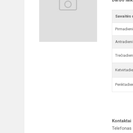
Darbo lai
Savaitės 
Pirmadien
Antradieni
Trečiadien
Ketvirtadi
Penktadie
Kontaktai
Telefonas