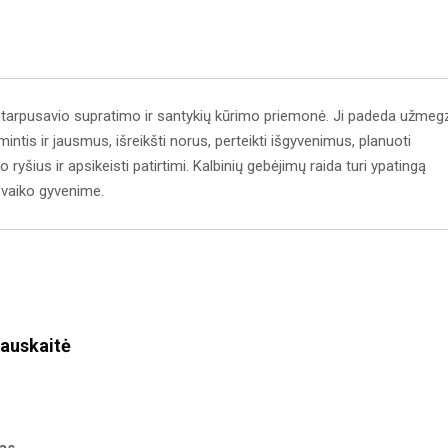
 tarpusavio supratimo ir santykių kūrimo priemonė. Ji padeda užmegz
mintis ir jausmus, išreikšti norus, perteikti išgyvenimus, planuoti
ryšius ir apsikeisti patirtimi. Kalbinių gebėjimų raida turi ypatingą
 vaiko gyvenime.
iauskaitė