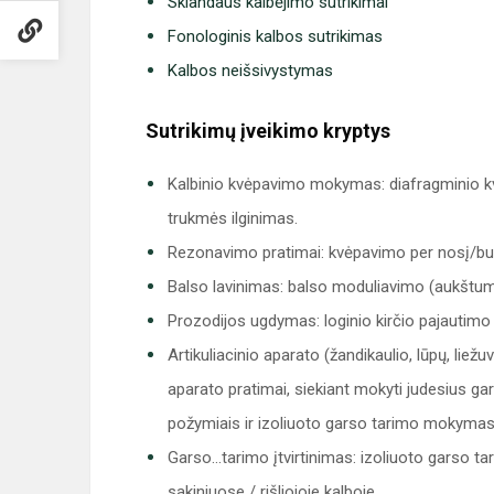
Sklandaus kalbėjimo sutrikimai
Fonologinis kalbos sutrikimas
Kalbos neišsivystymas
Sutrikimų įveikimo kryptys
Kalbinio kvėpavimo mokymas: diafragminio k
trukmės ilginimas.
Rezonavimo pratimai: kvėpavimo per nosį/bu
Balso lavinimas: balso moduliavimo (aukštu
Prozodijos ugdymas: loginio kirčio pajautim
Artikuliacinio aparato (žandikaulio, lūpų, lie
aparato pratimai, siekiant mokyti judesius gar
požymiais ir izoliuoto garso tarimo mokymas
Garso…tarimo įtvirtinimas: izoliuoto garso t
sakiniuose / rišliojoje kalboje.