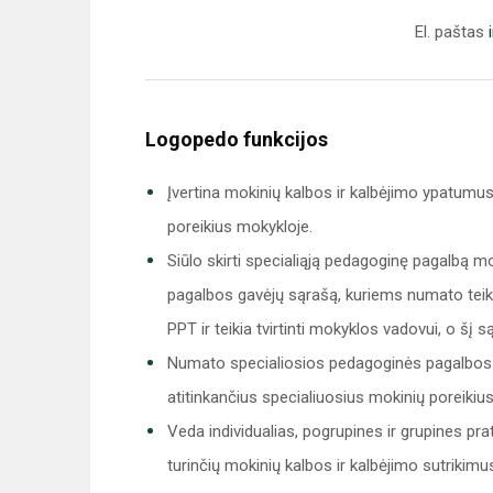
El. paštas
Logopedo funkcijos
Įvertina mokinių kalbos ir kalbėjimo ypatumus
poreikius mokykloje.
Siūlo skirti specialiąją pedagoginę pagalbą m
pagalbos gavėjų sąrašą, kuriems numato teikt
PPT ir teikia tvirtinti mokyklos vadovui, o šį
Numato specialiosios pedagoginės pagalbos te
atitinkančius specialiuosius mokinių poreikius
Veda individualias, pogrupines ir grupines pra
turinčių mokinių kalbos ir kalbėjimo sutrikim