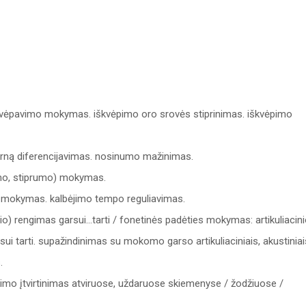
vėpavimo mokymas. iškvėpimo oro srovės stiprinimas. iškvėpimo
rną diferencijavimas. nosinumo mažinimas.
mo, stiprumo) mokymas.
o mokymas. kalbėjimo tempo reguliavimas.
žuvio) rengimas garsui…tarti / fonetinės padėties mokymas: artikuliacin
sui tarti. supažindinimas su mokomo garso artikuliaciniais, akustiniai
.
arimo įtvirtinimas atviruose, uždaruose skiemenyse / žodžiuose /