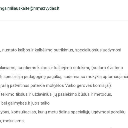
inga.miliauskaite@mmazvydas.lt
, nustato kalbos ir kalbėjimo sutrikimus, specialiuosius ugdymosi
okiniams, turintiems kalbos ir kalbėjimo sutrikimų (sudaro švietimo
i specialiąją pedagoginę pagalbą, suderina su mokyklą aptarnaujanč
 sąrašą patvirtinus pateikia mokyklos Vaiko gerovės komisijai).
ikimo tikslus ir uždavinius, jų pasiekimo būdus ir metodus,
 bei galimybes ir juos taiko.
tybas, konsultacijas, kurių metu šalina specialiųjų ugdymosi poreikių
us, mokiniams.